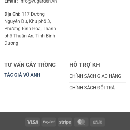
Email
: info@vugarden.vn
Địa Chỉ:
117 Đường
Nguyễn Du, Khu phố 3,
Phường Bình Hòa, Thành
phố Thuận An, Tỉnh Bình
Dương
TƯ VẤN CÂY TRỒNG
HỖ TRỢ KH
TÁC GIẢ VŨ ANH
CHÍNH SÁCH GIAO HÀNG
CHÍNH SÁCH ĐỔI TRẢ
Visa
PayPal
Stripe
MasterCard
Cash
On