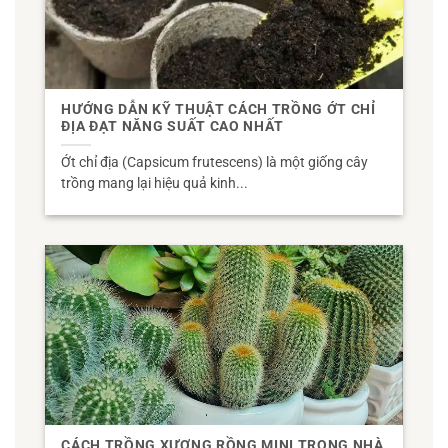
HƯỚNG DẪN KỸ THUẬT CÁCH TRỒNG ỚT CHỈ
ĐỊA ĐẠT NĂNG SUẤT CAO NHẤT
Ớt chỉ địa (Capsicum frutescens) là một giống cây
trồng mang lại hiệu quả kinh...
CÁCH TRỒNG XƯƠNG RỒNG MINI TRONG NHÀ