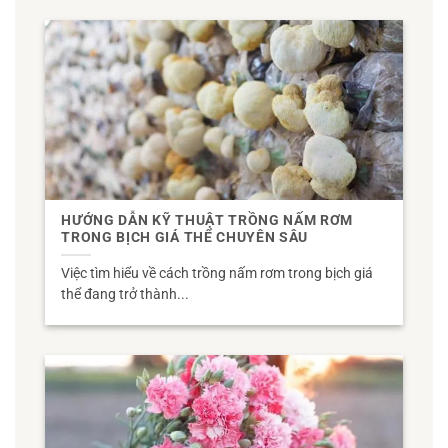
HƯỚNG DẪN KỸ THUẬT TRỒNG NẤM RƠM
TRONG BỊCH GIÁ THỂ CHUYÊN SÂU
Việc tìm hiểu về cách trồng nấm rơm trong bịch giá
thể đang trở thành...