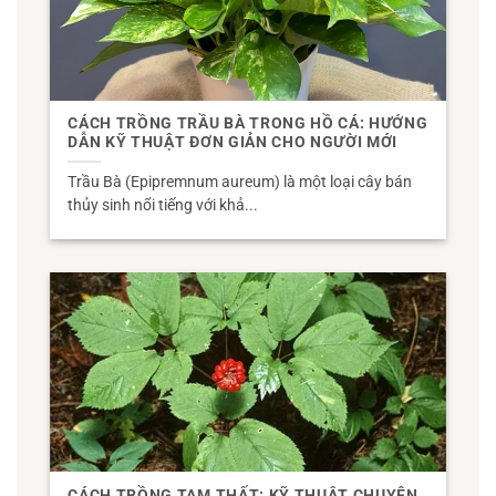
CÁCH TRỒNG TRẦU BÀ TRONG HỒ CÁ: HƯỚNG
DẪN KỸ THUẬT ĐƠN GIẢN CHO NGƯỜI MỚI
Trầu Bà (Epipremnum aureum) là một loại cây bán
thủy sinh nổi tiếng với khả...
CÁCH TRỒNG TAM THẤT: KỸ THUẬT CHUYÊN