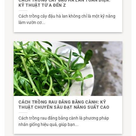
CÁCH TRỒNG CÂY ĐẬU HÀ LAN TOÀN DIỆN:
KỸ THUẬT TỪ A ĐẾN Z
Cách trồng cây đậu hà lan không chỉ là một kỹ năng
làm vườn cơ...
CÁCH TRỒNG RAU ĐẮNG BẰNG CÀNH: KỸ
THUẬT CHUYÊN SÂU ĐẠT NĂNG SUẤT CAO
Cách trồng rau đắng bằng cành là phương pháp
nhân giống hiệu quả, giúp bạn...