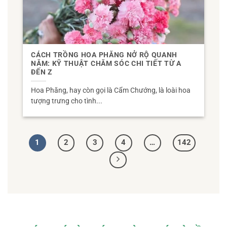
CÁCH TRỒNG HOA PHĂNG NỞ RỘ QUANH
NĂM: KỸ THUẬT CHĂM SÓC CHI TIẾT TỪ A
ĐẾN Z
Hoa Phăng, hay còn gọi là Cẩm Chướng, là loài hoa
tượng trưng cho tình...
1
2
3
4
…
142