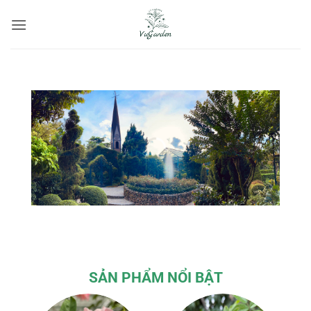
Bỏ
qua
nội
dung
SẢN PHẨM NỔI BẬT