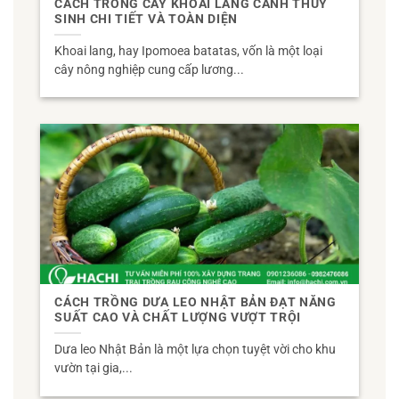
CÁCH TRỒNG CÂY KHOAI LANG CẢNH THỦY
SINH CHI TIẾT VÀ TOÀN DIỆN
Khoai lang, hay Ipomoea batatas, vốn là một loại
cây nông nghiệp cung cấp lương...
CÁCH TRỒNG DƯA LEO NHẬT BẢN ĐẠT NĂNG
SUẤT CAO VÀ CHẤT LƯỢNG VƯỢT TRỘI
Dưa leo Nhật Bản là một lựa chọn tuyệt vời cho khu
vườn tại gia,...