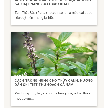
SÂU ĐẠT NĂNG SUẤT CAO NHẤT
Tam Thất Bắc (Panax notoginseng) là một loài dược
liệu quý hiếm mang lại hiệu...
CÁCH TRỒNG HÚNG CHÓ THỦY CANH: HƯỚNG
DẪN CHI TIẾT THU HOẠCH CẢ NĂM
Rau húng chó, hay còn gọi là húng quế, là loại thảo
mộc có giá...