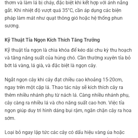
thơm và làm lá bị cháy, đặc biệt khi kết hợp với ánh nắng
gắt. Khi nhiệt độ vượt quá 35°C, cần áp dụng các biện
pháp làm mát như quạt thông gió hoặc hệ thống phun
sương.
Kỹ Thuật Tỉa Ngọn Kích Thích Tăng Trưởng
Kỹ thuật tỉa ngọn là chìa khóa để kéo dài chu kỳ thu hoạch
và tăng năng suất của húng chó. Cần thường xuyên tỉa bỏ
bớt lá vàng, lá già, và đặc biệt là ngọn cây.
Ngắt ngọn cây khi cây đạt chiều cao khoảng 15-20cm,
ngay trên một cặp lá. Thao tác này sẽ kích thích cây ra
thêm nhiều nhánh phụ từ nách lá. Càng nhiều nhánh phụ,
cây càng ra nhiều lá và cho năng suất cao hơn. Việc tỉa
ngọn giúp duy trì hình dáng bụi rậm, ngăn chặn cây ra hoa
sớm.
Loại bỏ ngay lập tức các cây có dấu hiệu vàng úa hoặc