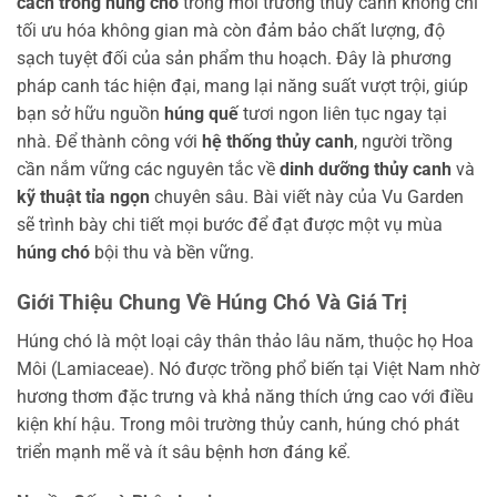
cách trồng húng chó
trong môi trường thủy canh không chỉ
tối ưu hóa không gian mà còn đảm bảo chất lượng, độ
sạch tuyệt đối của sản phẩm thu hoạch. Đây là phương
pháp canh tác hiện đại, mang lại năng suất vượt trội, giúp
bạn sở hữu nguồn
húng quế
tươi ngon liên tục ngay tại
nhà. Để thành công với
hệ thống thủy canh
, người trồng
cần nắm vững các nguyên tắc về
dinh dưỡng thủy canh
và
kỹ thuật tỉa ngọn
chuyên sâu. Bài viết này của Vu Garden
sẽ trình bày chi tiết mọi bước để đạt được một vụ mùa
húng chó
bội thu và bền vững.
Giới Thiệu Chung Về Húng Chó Và Giá Trị
Húng chó là một loại cây thân thảo lâu năm, thuộc họ Hoa
Môi (Lamiaceae). Nó được trồng phổ biến tại Việt Nam nhờ
hương thơm đặc trưng và khả năng thích ứng cao với điều
kiện khí hậu. Trong môi trường thủy canh, húng chó phát
triển mạnh mẽ và ít sâu bệnh hơn đáng kể.