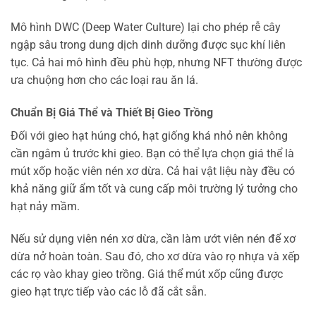
Mô hình DWC (Deep Water Culture) lại cho phép rễ cây
ngập sâu trong dung dịch dinh dưỡng được sục khí liên
tục. Cả hai mô hình đều phù hợp, nhưng NFT thường được
ưa chuộng hơn cho các loại rau ăn lá.
Chuẩn Bị Giá Thể và Thiết Bị Gieo Trồng
Đối với gieo hạt húng chó, hạt giống khá nhỏ nên không
cần ngâm ủ trước khi gieo. Bạn có thể lựa chọn giá thể là
mút xốp hoặc viên nén xơ dừa. Cả hai vật liệu này đều có
khả năng giữ ẩm tốt và cung cấp môi trường lý tưởng cho
hạt nảy mầm.
Nếu sử dụng viên nén xơ dừa, cần làm ướt viên nén để xơ
dừa nở hoàn toàn. Sau đó, cho xơ dừa vào rọ nhựa và xếp
các rọ vào khay gieo trồng. Giá thể mút xốp cũng được
gieo hạt trực tiếp vào các lỗ đã cắt sẵn.