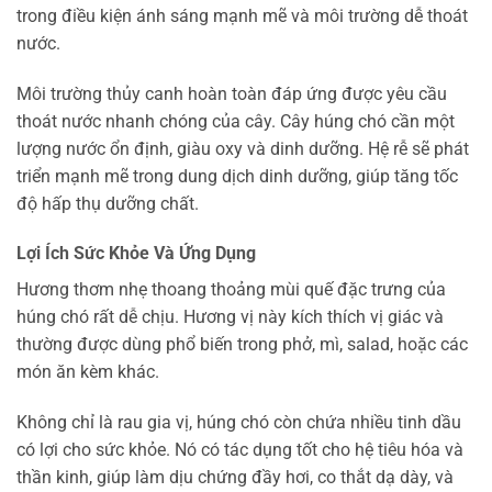
trong điều kiện ánh sáng mạnh mẽ và môi trường dễ thoát
nước.
Môi trường thủy canh hoàn toàn đáp ứng được yêu cầu
thoát nước nhanh chóng của cây. Cây húng chó cần một
lượng nước ổn định, giàu oxy và dinh dưỡng. Hệ rễ sẽ phát
triển mạnh mẽ trong dung dịch dinh dưỡng, giúp tăng tốc
độ hấp thụ dưỡng chất.
Lợi Ích Sức Khỏe Và Ứng Dụng
Hương thơm nhẹ thoang thoảng mùi quế đặc trưng của
húng chó rất dễ chịu. Hương vị này kích thích vị giác và
thường được dùng phổ biến trong phở, mì, salad, hoặc các
món ăn kèm khác.
Không chỉ là rau gia vị, húng chó còn chứa nhiều tinh dầu
có lợi cho sức khỏe. Nó có tác dụng tốt cho hệ tiêu hóa và
thần kinh, giúp làm dịu chứng đầy hơi, co thắt dạ dày, và