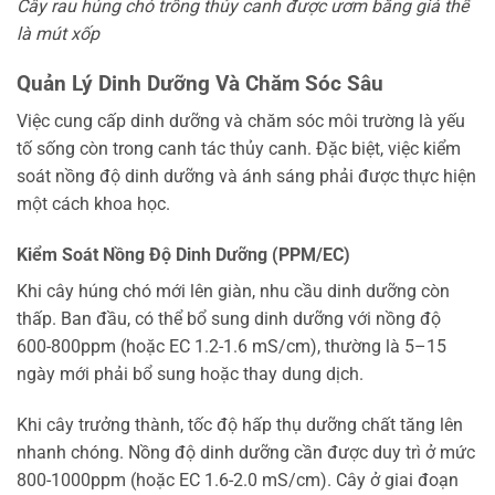
Cây rau húng chó trồng thủy canh được ươm bằng giá thể
là mút xốp
Quản Lý Dinh Dưỡng Và Chăm Sóc Sâu
Việc cung cấp dinh dưỡng và chăm sóc môi trường là yếu
tố sống còn trong canh tác thủy canh. Đặc biệt, việc kiểm
soát nồng độ dinh dưỡng và ánh sáng phải được thực hiện
một cách khoa học.
Kiểm Soát Nồng Độ Dinh Dưỡng (PPM/EC)
Khi cây húng chó mới lên giàn, nhu cầu dinh dưỡng còn
thấp. Ban đầu, có thể bổ sung dinh dưỡng với nồng độ
600-800ppm (hoặc EC 1.2-1.6 mS/cm), thường là 5–15
ngày mới phải bổ sung hoặc thay dung dịch.
Khi cây trưởng thành, tốc độ hấp thụ dưỡng chất tăng lên
nhanh chóng. Nồng độ dinh dưỡng cần được duy trì ở mức
800-1000ppm (hoặc EC 1.6-2.0 mS/cm). Cây ở giai đoạn