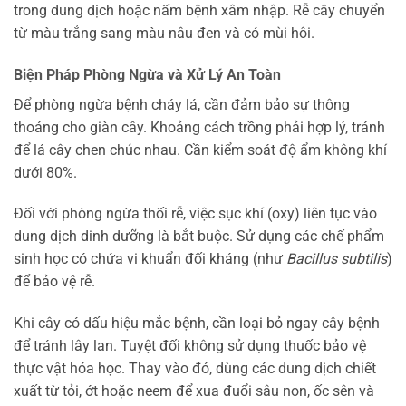
trong dung dịch hoặc nấm bệnh xâm nhập. Rễ cây chuyển
từ màu trắng sang màu nâu đen và có mùi hôi.
Biện Pháp Phòng Ngừa và Xử Lý An Toàn
Để phòng ngừa bệnh cháy lá, cần đảm bảo sự thông
thoáng cho giàn cây. Khoảng cách trồng phải hợp lý, tránh
để lá cây chen chúc nhau. Cần kiểm soát độ ẩm không khí
dưới 80%.
Đối với phòng ngừa thối rễ, việc sục khí (oxy) liên tục vào
dung dịch dinh dưỡng là bắt buộc. Sử dụng các chế phẩm
sinh học có chứa vi khuẩn đối kháng (như
Bacillus subtilis
)
để bảo vệ rễ.
Khi cây có dấu hiệu mắc bệnh, cần loại bỏ ngay cây bệnh
để tránh lây lan. Tuyệt đối không sử dụng thuốc bảo vệ
thực vật hóa học. Thay vào đó, dùng các dung dịch chiết
xuất từ tỏi, ớt hoặc neem để xua đuổi sâu non, ốc sên và