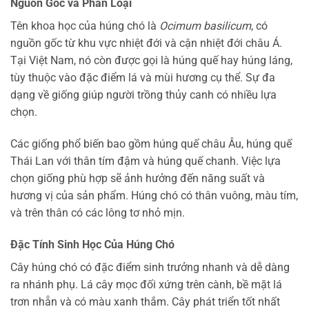
Nguồn Gốc và Phân Loại
Tên khoa học của húng chó là
Ocimum basilicum
, có
nguồn gốc từ khu vực nhiệt đới và cận nhiệt đới châu Á.
Tại Việt Nam, nó còn được gọi là húng quế hay húng láng,
tùy thuộc vào đặc điểm lá và mùi hương cụ thể. Sự đa
dạng về giống giúp người trồng thủy canh có nhiều lựa
chọn.
Các giống phổ biến bao gồm húng quế châu Âu, húng quế
Thái Lan với thân tím đậm và húng quế chanh. Việc lựa
chọn giống phù hợp sẽ ảnh hưởng đến năng suất và
hương vị của sản phẩm. Húng chó có thân vuông, màu tím,
và trên thân có các lông tơ nhỏ mịn.
Đặc Tính Sinh Học Của Húng Chó
Cây húng chó có đặc điểm sinh trưởng nhanh và dễ dàng
ra nhánh phụ. Lá cây mọc đối xứng trên cành, bề mặt lá
trơn nhẵn và có màu xanh thắm. Cây phát triển tốt nhất