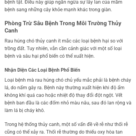
bệnh tật. Điều này giúp ngăn ngừa sự lây lan của mầm
bệnh sang những cây khỏe mạnh khác trong giàn.
Phòng Trừ Sâu Bệnh Trong Môi Trường Thủy
Canh
Rau húng chó thủy canh ít mắc các loại bệnh hại so với
trồng đất. Tuy nhiên, vẫn cần cảnh giác với một số loại
bệnh và sâu hại phổ biến có thể xuất hiện.
Nhận Diện Các Loại Bệnh Phổ Biến
Loại bệnh mà rau húng chó chủ yếu mắc phải là bệnh cháy
lá, do nấm gây ra. Bệnh này thường xuất hiện khi độ ẩm
không khí quá cao hoặc nhiệt độ thay đổi đột ngột. Vết
bệnh ban đầu là các đốm nhỏ màu nâu, sau đó lan rộng và
làm lá bị cháy khô.
Trong hệ thống thủy canh, một số vấn đề về rễ như thối rễ
cũng có thể xảy ra. Thối rễ thường do thiếu oxy hòa tan