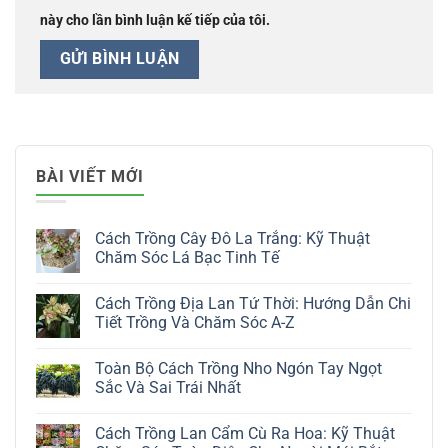
này cho lần bình luận kế tiếp của tôi.
BÀI VIẾT MỚI
Cách Trồng Cây Đô La Trắng: Kỹ Thuật
Chăm Sóc Lá Bạc Tinh Tế
Không
có
Cách Trồng Địa Lan Tứ Thời: Hướng Dẫn Chi
bình
luận
Tiết Trồng Và Chăm Sóc A-Z
ở
Cách
Không
Trồng
có
Toàn Bộ Cách Trồng Nho Ngón Tay Ngọt
Cây
bình
Đô
luận
Sắc Và Sai Trái Nhất
La
ở
Trắng:
Cách
Không
Kỹ
Trồng
có
Cách Trồng Lan Cẩm Cù Ra Hoa: Kỹ Thuật
Thuật
Địa
bình
Chăm
Lan
luận