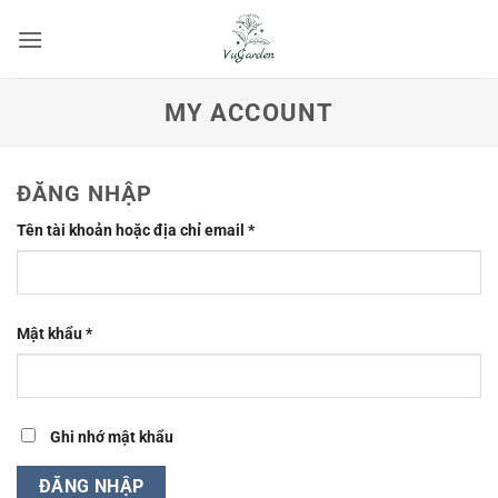
Bỏ
qua
nội
dung
MY ACCOUNT
ĐĂNG NHẬP
Bắt
Tên tài khoản hoặc địa chỉ email
*
buộc
Bắt
Mật khẩu
*
buộc
Ghi nhớ mật khẩu
ĐĂNG NHẬP