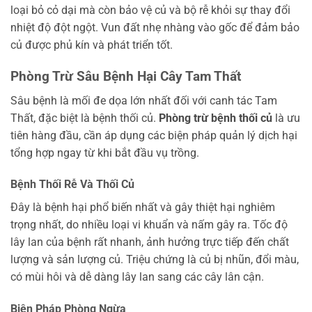
loại bỏ cỏ dại mà còn bảo vệ củ và bộ rễ khỏi sự thay đổi
nhiệt độ đột ngột. Vun đất nhẹ nhàng vào gốc để đảm bảo
củ được phủ kín và phát triển tốt.
Phòng Trừ Sâu Bệnh Hại Cây Tam Thất
Sâu bệnh là mối đe dọa lớn nhất đối với canh tác Tam
Thất, đặc biệt là bệnh thối củ.
Phòng trừ bệnh thối củ
là ưu
tiên hàng đầu, cần áp dụng các biện pháp quản lý dịch hại
tổng hợp ngay từ khi bắt đầu vụ trồng.
Bệnh Thối Rễ Và Thối Củ
Đây là bệnh hại phổ biến nhất và gây thiệt hại nghiêm
trọng nhất, do nhiều loại vi khuẩn và nấm gây ra. Tốc độ
lây lan của bệnh rất nhanh, ảnh hưởng trực tiếp đến chất
lượng và sản lượng củ. Triệu chứng là củ bị nhũn, đổi màu,
có mùi hôi và dễ dàng lây lan sang các cây lân cận.
Biện Pháp Phòng Ngừa