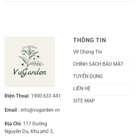
Sóc
Sắc
Lan
bình
A-
Và
Cẩm
luận
Z
Sai
Cù
ở
Trái
Ra
Cách
Nhất
Hoa:
Trồng
Kỹ
Cây
Thuật
Khoai
Chăm
Lang
Sóc
Cảnh
Toàn
Thủy
THÔNG TIN
Diện
Sinh
Cho
Chi
Người
Tiết
Về Chúng Tôi
Mới
Và
Bắt
Toàn
Đầu
Diện
CHÍNH SÁCH BẢO MẬT
TUYỂN DỤNG
LIÊN HỆ
Điện Thoại
: 1900 633 441
SITE MAP
Email
: info@vugarden.vn
Địa Chỉ:
117 Đường
Nguyễn Du, Khu phố 3,