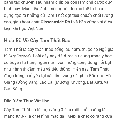
canh tác chuyên sâu nhằm giúp bà con làm chủ được quy
trình này. Mục tiêu là để mỗi người đọc có thể tự tin áp
dụng, tạo ra những củ Tam Thất đạt tiêu chuẩn chất lượng
cao, giàu hoạt chất
Ginsenoside Rb1
và bền vững với điều
kiện khí hậu Việt Nam.
Hiểu Rõ Về Cây Tam Thất Bắc
Tam Thất là cây thân thảo sống lâu năm, thuộc họ Ngũ gia
bì (
Araliaceae
). Loài cây này đã được sử dụng trong y học
cổ truyền từ hàng ngàn năm với những công dụng nổi bật
như hành ứ, cầm máu và tiêu thũng. Hiện nay, Tam Thất
được trồng chủ yếu tại các tỉnh vùng núi phía Bắc như Hà
Giang (Đồng Văn), Lào Cai (Mường Khương, Bát Xát), và
Cao Bằng.
Đặc Điểm Thực Vật Học
Cây Tam Thất có lá mọc vòng 3-4 lá một, mỗi cuống lá
mang từ 3-7 lá chét hình mác dài. Mép lá chét có răng cưa