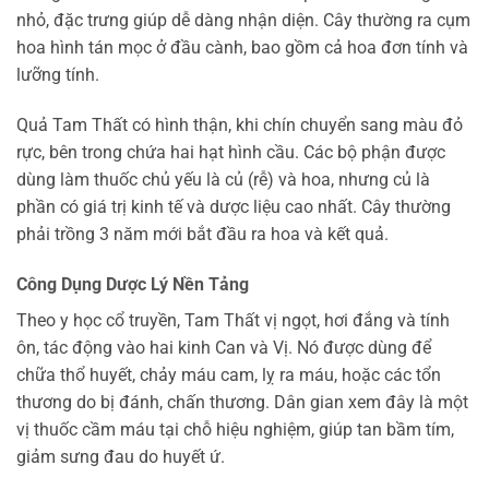
nhỏ, đặc trưng giúp dễ dàng nhận diện. Cây thường ra cụm
hoa hình tán mọc ở đầu cành, bao gồm cả hoa đơn tính và
lưỡng tính.
Quả Tam Thất có hình thận, khi chín chuyển sang màu đỏ
rực, bên trong chứa hai hạt hình cầu. Các bộ phận được
dùng làm thuốc chủ yếu là củ (rễ) và hoa, nhưng củ là
phần có giá trị kinh tế và dược liệu cao nhất. Cây thường
phải trồng 3 năm mới bắt đầu ra hoa và kết quả.
Công Dụng Dược Lý Nền Tảng
Theo y học cổ truyền, Tam Thất vị ngọt, hơi đắng và tính
ôn, tác động vào hai kinh Can và Vị. Nó được dùng để
chữa thổ huyết, chảy máu cam, lỵ ra máu, hoặc các tổn
thương do bị đánh, chấn thương. Dân gian xem đây là một
vị thuốc cầm máu tại chỗ hiệu nghiệm, giúp tan bầm tím,
giảm sưng đau do huyết ứ.