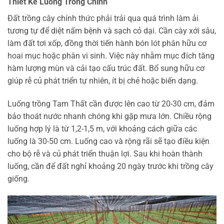
Thiết Kế Luống Trồng Chính
Đất trồng cây chính thức phải trải qua quá trình làm ải
tương tự để diệt nấm bệnh và sạch cỏ dại. Cần cày xới sâu,
làm đất tơi xốp, đồng thời tiến hành bón lót phân hữu cơ
hoai mục hoặc phân vi sinh. Việc này nhằm mục đích tăng
hàm lượng mùn và cải tạo cấu trúc đất. Bổ sung hữu cơ
giúp rễ củ phát triển tự nhiên, ít bị chẻ hoặc biến dạng.
Luống trồng Tam Thất cần được lên cao từ 20-30 cm, đảm
bảo thoát nước nhanh chóng khi gặp mưa lớn. Chiều rộng
luống hợp lý là từ 1,2-1,5 m, với khoảng cách giữa các
luống là 30-50 cm. Luống cao và rộng rãi sẽ tạo điều kiện
cho bộ rễ và củ phát triển thuận lợi. Sau khi hoàn thành
luống, cần để đất nghỉ khoảng 20 ngày trước khi trồng cây
giống.