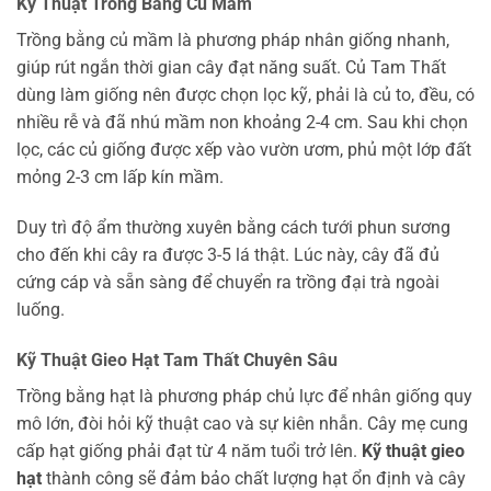
Kỹ Thuật Trồng Bằng Củ Mầm
Trồng bằng củ mầm là phương pháp nhân giống nhanh,
giúp rút ngắn thời gian cây đạt năng suất. Củ Tam Thất
dùng làm giống nên được chọn lọc kỹ, phải là củ to, đều, có
nhiều rễ và đã nhú mầm non khoảng 2-4 cm. Sau khi chọn
lọc, các củ giống được xếp vào vườn ươm, phủ một lớp đất
mỏng 2-3 cm lấp kín mầm.
Duy trì độ ẩm thường xuyên bằng cách tưới phun sương
cho đến khi cây ra được 3-5 lá thật. Lúc này, cây đã đủ
cứng cáp và sẵn sàng để chuyển ra trồng đại trà ngoài
luống.
Kỹ Thuật Gieo Hạt Tam Thất Chuyên Sâu
Trồng bằng hạt là phương pháp chủ lực để nhân giống quy
mô lớn, đòi hỏi kỹ thuật cao và sự kiên nhẫn. Cây mẹ cung
cấp hạt giống phải đạt từ 4 năm tuổi trở lên.
Kỹ thuật gieo
hạt
thành công sẽ đảm bảo chất lượng hạt ổn định và cây