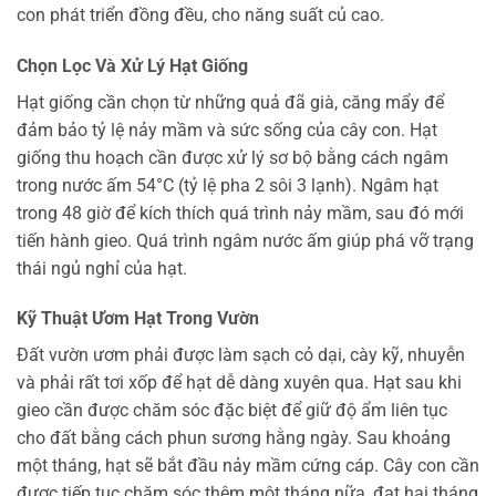
con phát triển đồng đều, cho năng suất củ cao.
Chọn Lọc Và Xử Lý Hạt Giống
Hạt giống cần chọn từ những quả đã già, căng mẩy để
đảm bảo tỷ lệ nảy mầm và sức sống của cây con. Hạt
giống thu hoạch cần được xử lý sơ bộ bằng cách ngâm
trong nước ấm 54°C (tỷ lệ pha 2 sôi 3 lạnh). Ngâm hạt
trong 48 giờ để kích thích quá trình nảy mầm, sau đó mới
tiến hành gieo. Quá trình ngâm nước ấm giúp phá vỡ trạng
thái ngủ nghỉ của hạt.
Kỹ Thuật Ươm Hạt Trong Vườn
Đất vườn ươm phải được làm sạch cỏ dại, cày kỹ, nhuyễn
và phải rất tơi xốp để hạt dễ dàng xuyên qua. Hạt sau khi
gieo cần được chăm sóc đặc biệt để giữ độ ẩm liên tục
cho đất bằng cách phun sương hằng ngày. Sau khoảng
một tháng, hạt sẽ bắt đầu nảy mầm cứng cáp. Cây con cần
được tiếp tục chăm sóc thêm một tháng nữa, đạt hai tháng