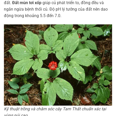
đất.
Đất mùn tơi xốp
giúp củ phát triển to, đồng đều và
ngăn ngừa bệnh thối củ. Độ pH lý tưởng của đất nên dao
động trong khoảng 5.5 đến 7.0.
Kỹ thuật trồng và chăm sóc cây Tam Thất chuẩn xác tại
vùng núi cao