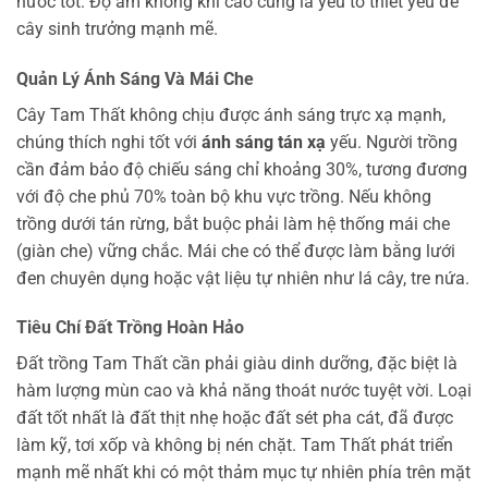
nước tốt. Độ ẩm không khí cao cũng là yếu tố thiết yếu để
cây sinh trưởng mạnh mẽ.
Quản Lý Ánh Sáng Và Mái Che
Cây Tam Thất không chịu được ánh sáng trực xạ mạnh,
chúng thích nghi tốt với
ánh sáng tán xạ
yếu. Người trồng
cần đảm bảo độ chiếu sáng chỉ khoảng 30%, tương đương
với độ che phủ 70% toàn bộ khu vực trồng. Nếu không
trồng dưới tán rừng, bắt buộc phải làm hệ thống mái che
(giàn che) vững chắc. Mái che có thể được làm bằng lưới
đen chuyên dụng hoặc vật liệu tự nhiên như lá cây, tre nứa.
Tiêu Chí Đất Trồng Hoàn Hảo
Đất trồng Tam Thất cần phải giàu dinh dưỡng, đặc biệt là
hàm lượng mùn cao và khả năng thoát nước tuyệt vời. Loại
đất tốt nhất là đất thịt nhẹ hoặc đất sét pha cát, đã được
làm kỹ, tơi xốp và không bị nén chặt. Tam Thất phát triển
mạnh mẽ nhất khi có một thảm mục tự nhiên phía trên mặt