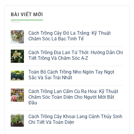
BÀI VIẾT MỚI
Cách Trồng Cây Đô La Trắng: Kỹ Thuật
Chăm Sóc Lá Bạc Tinh Tế
Không
có
Cách Trồng Địa Lan Tứ Thời: Hướng Dẫn Chi
bình
luận
Tiết Trồng Và Chăm Sóc A-Z
ở
Cách
Không
Trồng
có
Toàn Bộ Cách Trồng Nho Ngón Tay Ngọt
Cây
bình
Đô
luận
Sắc Và Sai Trái Nhất
La
ở
Trắng:
Cách
Không
Kỹ
Trồng
có
Cách Trồng Lan Cẩm Cù Ra Hoa: Kỹ Thuật
Thuật
Địa
bình
Chăm
Lan
luận
Chăm Sóc Toàn Diện Cho Người Mới Bắt
Sóc
Tứ
ở
Đầu
Lá
Thời:
Toàn
Bạc
Hướng
Bộ
Không
Tinh
Dẫn
Cách
có
Tế
Chi
Trồng
Cách Trồng Cây Khoai Lang Cảnh Thủy Sinh
bình
Tiết
Nho
luận
Chi Tiết Và Toàn Diện
Trồng
Ngón
ở
Và
Tay
Cách
Không
Chăm
Ngọt
Trồng
có