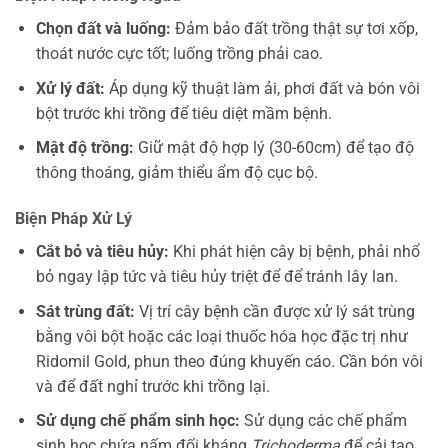
Chọn đất và luống:
Đảm bảo đất trồng thật sự tơi xốp,
thoát nước cực tốt; luống trồng phải cao.
Xử lý đất:
Áp dụng kỹ thuật làm ải, phơi đất và bón vôi
bột trước khi trồng để tiêu diệt mầm bệnh.
Mật độ trồng:
Giữ mật độ hợp lý (30-60cm) để tạo độ
thông thoáng, giảm thiểu ẩm độ cục bộ.
Biện Pháp Xử Lý
Cắt bỏ và tiêu hủy:
Khi phát hiện cây bị bệnh, phải nhổ
bỏ ngay lập tức và tiêu hủy triệt để để tránh lây lan.
Sát trùng đất:
Vị trí cây bệnh cần được xử lý sát trùng
bằng vôi bột hoặc các loại thuốc hóa học đặc trị như
Ridomil Gold, phun theo đúng khuyến cáo. Cần bón vôi
và để đất nghỉ trước khi trồng lại.
Sử dụng chế phẩm sinh học:
Sử dụng các chế phẩm
sinh học chứa nấm đối kháng
Trichoderma
để cải tạo