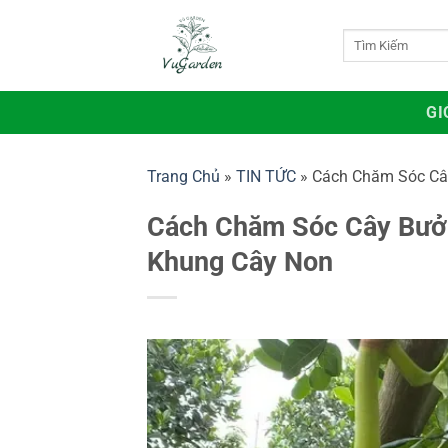
Bỏ
qua
Tìm
kiếm:
nội
dung
GI
Trang Chủ
»
TIN TỨC
»
Cách Chăm Sóc Cây
Cách Chăm Sóc Cây Bưởi
Khung Cây Non