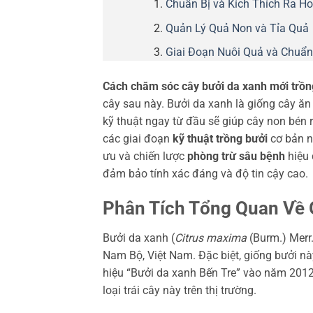
Chuẩn Bị và Kích Thích Ra H
Quản Lý Quả Non và Tỉa Quả
Giai Đoạn Nuôi Quả và Chuẩn
Cách chăm sóc cây bưởi da xanh mới trồn
cây sau này. Bưởi da xanh là giống cây ăn 
kỹ thuật ngay từ đầu sẽ giúp cây non bén r
các giai đoạn
kỹ thuật trồng bưởi
cơ bản n
ưu và chiến lược
phòng trừ sâu bệnh
hiệu 
đảm bảo tính xác đáng và độ tin cậy cao.
Phân Tích Tổng Quan Về 
Bưởi da xanh (
Citrus maxima
(Burm.) Merr.
Nam Bộ, Việt Nam. Đặc biệt, giống bưởi n
hiệu “Bưởi da xanh Bến Tre” vào năm 2012
loại trái cây này trên thị trường.