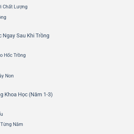
i Chất Lượng
ồng
 Ngay Sau Khi Trồng
o Hốc Trồng
ây Non
g Khoa Học (Năm 1-3)
ếu
o Từng Năm