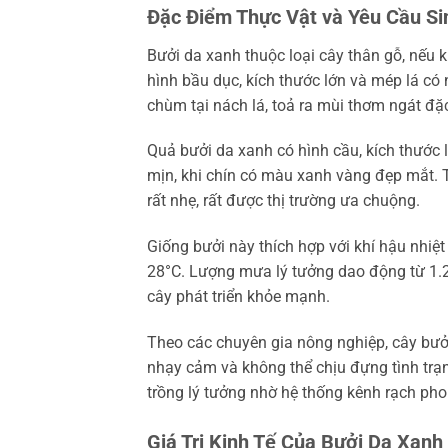
Đặc Điểm Thực Vật và Yêu Cầu Si
Bưởi da xanh thuộc loại cây thân gỗ, nếu k
hình bầu dục, kích thước lớn và mép lá c
chùm tại nách lá, toả ra mùi thơm ngát đặc
Quả bưởi da xanh có hình cầu, kích thước 
mịn, khi chín có màu xanh vàng đẹp mắt. T
rất nhẹ, rất được thị trường ưa chuộng.
Giống bưởi này thích hợp với khí hậu nhiệt
28°C. Lượng mưa lý tưởng dao động từ 1
cây phát triển khỏe mạnh.
Theo các chuyên gia nông nghiệp, cây bưởi 
nhạy cảm và không thể chịu đựng tình trạ
trồng lý tưởng nhờ hệ thống kênh rạch ph
Giá Trị Kinh Tế Của Bưởi Da Xanh