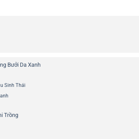
ống Bưởi Da Xanh
u Sinh Thái
Xanh
hi Trồng