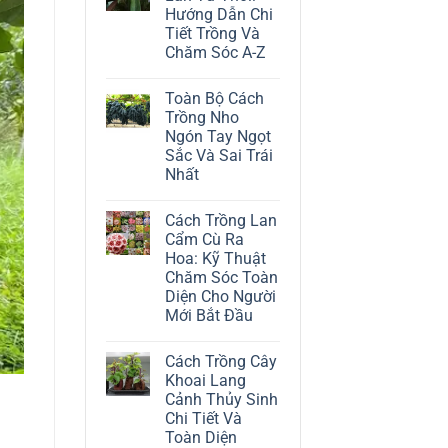
ở
Hướng Dẫn Chi
Cách
Trồng
Tiết Trồng Và
Cây
Chăm Sóc A-Z
Đô
La
Không
Trắng:
có
Kỹ
Toàn Bộ Cách
bình
Thuật
luận
Trồng Nho
Chăm
ở
Sóc
Ngón Tay Ngọt
Cách
Lá
Trồng
Sắc Và Sai Trái
Bạc
Địa
Tinh
Nhất
Lan
Tế
Tứ
Không
Thời:
có
Hướng
Cách Trồng Lan
bình
Dẫn
luận
Cẩm Cù Ra
Chi
ở
Tiết
Hoa: Kỹ Thuật
Toàn
Trồng
Bộ
Chăm Sóc Toàn
Và
Cách
Chăm
Diện Cho Người
Trồng
Sóc
Nho
Mới Bắt Đầu
A-
Ngón
Z
Không
Tay
có
Ngọt
Cách Trồng Cây
bình
Sắc
luận
Và
Khoai Lang
ở
Sai
Cảnh Thủy Sinh
Cách
Trái
Trồng
Nhất
Chi Tiết Và
Lan
Toàn Diện
Cẩm