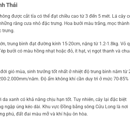
nh Thái
hông được cắt tỉa có thể đạt chiều cao từ 3 đến 5 mét. Lá cây c
ó những răng cưa nhỏ đặc trưng. Hoa bưởi màu trắng, mọc thành
 trưng.
lớn, trung bình đạt đường kính 15-20cm, nặng từ 1.2-1.8kg. Vỏ 
ép bưởi có màu hồng nhạt hoặc đỏ, ít hạt, vị ngọt thanh và chu
 đới gió mùa, sinh trưởng tốt nhất ở nhiệt độ trung bình năm từ 
.200-2.000mm/năm. Độ ẩm không khí cần duy trì ở mức 70-85%
da xanh có khả năng chịu hạn tốt. Tuy nhiên, cây lại đặc biệt
ng ngập úng kéo dài. Khu vực Đồng bằng sông Cửu Long là nơi
ong phú, đất đai màu mỡ và khí hậu ôn hòa.