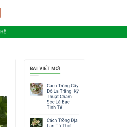
 HỆ
BÀI VIẾT MỚI
Cách Trồng Cây
Đô La Trắng: Kỹ
Thuật Chăm
Sóc Lá Bạc
Tinh Tế
Không
có
Cách Trồng Địa
bình
luận
Lan Tứ Thời: