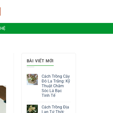
 HỆ
BÀI VIẾT MỚI
Cách Trồng Cây
Đô La Trắng: Kỹ
Thuật Chăm
Sóc Lá Bạc
Tinh Tế
Không
có
Cách Trồng Địa
bình
luận
Lan Tứ Thời: