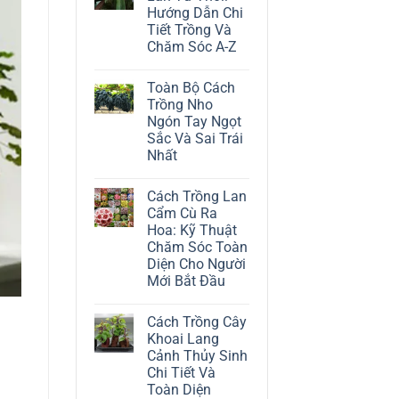
ở
Hướng Dẫn Chi
Cách
Trồng
Tiết Trồng Và
Cây
Chăm Sóc A-Z
Đô
La
Không
Trắng:
có
Kỹ
Toàn Bộ Cách
bình
Thuật
luận
Trồng Nho
Chăm
ở
Sóc
Ngón Tay Ngọt
Cách
Lá
Trồng
Sắc Và Sai Trái
Bạc
Địa
Tinh
Nhất
Lan
Tế
Tứ
Không
Thời:
có
Hướng
Cách Trồng Lan
bình
Dẫn
luận
Cẩm Cù Ra
Chi
ở
Tiết
Hoa: Kỹ Thuật
Toàn
Trồng
Bộ
Chăm Sóc Toàn
Và
Cách
Chăm
Diện Cho Người
Trồng
Sóc
Nho
Mới Bắt Đầu
A-
Ngón
Z
Không
Tay
có
Ngọt
Cách Trồng Cây
bình
Sắc
luận
Và
Khoai Lang
ở
Sai
Cảnh Thủy Sinh
Cách
Trái
Trồng
Nhất
Chi Tiết Và
Lan
Toàn Diện
Cẩm