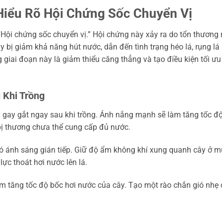
Hiểu Rõ Hội Chứng Sốc Chuyển Vị
“Hội chứng sốc chuyển vị.” Hội chứng này xảy ra do tổn thương 
y bị giảm khả năng hút nước, dẫn đến tình trạng héo lá, rụng lá
g giai đoạn này là giảm thiểu căng thẳng và tạo điều kiện tối ưu
 Khi Trồng
g gay gắt ngay sau khi trồng. Ánh nắng mạnh sẽ làm tăng tốc đ
 bị thương chưa thể cung cấp đủ nước.
ó ánh sáng gián tiếp. Giữ độ ẩm không khí xung quanh cây ở 
lực thoát hơi nước lên lá.
m tăng tốc độ bốc hơi nước của cây. Tạo một rào chắn gió nhẹ 