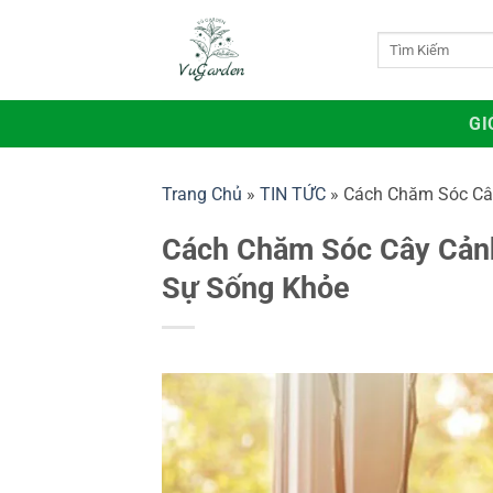
Bỏ
qua
Tìm
kiếm:
nội
dung
GI
Trang Chủ
»
TIN TỨC
»
Cách Chăm Sóc Cây
Cách Chăm Sóc Cây Cảnh
Sự Sống Khỏe