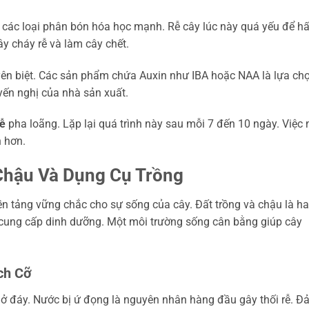
các loại phân bón hóa học mạnh. Rễ cây lúc này quá yếu để h
y cháy rễ và làm cây chết.
uyên biệt. Các sản phẩm chứa Auxin như IBA hoặc NAA là lựa ch
yến nghị của nhà sản xuất.
rễ
pha loãng. Lặp lại quá trình này sau mỗi 7 đến 10 ngày. Việc 
h hơn.
 Chậu Và Dụng Cụ Trồng
nền tảng vững chắc cho sự sống của cây. Đất trồng và chậu là ha
 cung cấp dinh dưỡng. Một môi trường sống cân bằng giúp cây
ch Cỡ
c ở đáy. Nước bị ứ đọng là nguyên nhân hàng đầu gây thối rễ. 