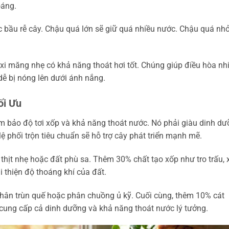
oáng.
c bầu rễ cây. Chậu quá lớn sẽ giữ quá nhiều nước. Chậu quá nh
 xi măng nhẹ có khả năng thoát hơi tốt. Chúng giúp điều hòa nhi
dễ bị nóng lên dưới ánh nắng.
ối Ưu
m bảo độ tơi xốp và khả năng thoát nước. Nó phải giàu dinh d
 phối trộn tiêu chuẩn sẽ hỗ trợ cây phát triển mạnh mẽ.
hịt nhẹ hoặc đất phù sa. Thêm 30% chất tạo xốp như tro trấu, 
 thiện độ thoáng khí của đất.
ân trùn quế hoặc phân chuồng ủ kỹ. Cuối cùng, thêm 10% cát
 cung cấp cả dinh dưỡng và khả năng thoát nước lý tưởng.