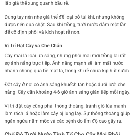
lấp giá thể xung quanh bầu rễ.
Dùng tay nén nhẹ giá thể để loại bỏ túi khí, nhưng không
được nén quá chặt. Sau khi trồng, tưới nước đẫm một lần
để cố định phôi và kích hoạt rễ non.
Vị Trí Đặt Cây và Che Chắn
Cây mai là loài ưa sáng, nhưng phôi mai mới trồng lại rất
sợ ánh nắng trực tiếp. Ánh nắng mạnh sẽ làm mất nước
nhanh chóng qua bề mặt lá, trong khi rễ chưa kịp hút nước.
Đặt cây ở nơi có ánh sáng khuếch tán hoặc dưới lưới che
nắng. Cây cần khoảng 4-6 giờ ánh sáng gián tiếp mỗi ngày.
Vị trí đặt cây cũng phải thông thoáng, tránh gió lùa mạnh
làm rách lá hoặc làm cây bị lung lay. Sự thông thoáng giúp
ngăn ngừa nấm mốc và các bệnh do ẩm độ cao gây ra.
Chế Độ Tưới Nước Tinh Tế Cho Cây Mai Phôi