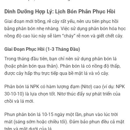
Dinh Dưỡng Hợp Lý: Lịch Bón Phân Phục Hồi
Giai đoạn mới trồng, rễ cây rất yếu, nên ưu tiên phục hồi
bằng phân bón nhẹ nhàng. Việc sử dụng phân bón hóa học
nồng độ cao lúc này sẽ làm “cháy” rễ non và giết chết cây.
Giai Đoạn Phục Hồi (1-3 Tháng Đầu)
Trong tháng đầu tiên, bạn chỉ nên sử dụng phân bón lá
(hoặc phân bón qua thân). Phân bón lá có nồng độ thấp,
được cây hấp thụ trực tiếp qua bề mặt lá và vỏ cây.
Phân bón lá NPK có hàm lượng đạm (Nitơ) cao (ví dụ: NPK
30-10-10) là lựa chọn tốt. Nitơ thúc đẩy sự phát triển của
chồi và lá mới.
Phun phân bón lá 10-15 ngày một lần, phun vào lúc trời
mát (sáng sớm hoặc chiều tối). Đảm bảo phun đều cả mặt
trên và mặt dưới của lá.