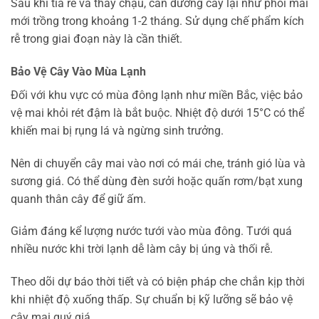
Sau khi tỉa rễ và thay chậu, cần dưỡng cây lại như phôi mai
mới trồng trong khoảng 1-2 tháng. Sử dụng chế phẩm kích
rễ trong giai đoạn này là cần thiết.
Bảo Vệ Cây Vào Mùa Lạnh
Đối với khu vực có mùa đông lạnh như miền Bắc, việc bảo
vệ mai khỏi rét đậm là bắt buộc. Nhiệt độ dưới 15°C có thể
khiến mai bị rụng lá và ngừng sinh trưởng.
Nên di chuyển cây mai vào nơi có mái che, tránh gió lùa và
sương giá. Có thể dùng đèn sưởi hoặc quấn rơm/bạt xung
quanh thân cây để giữ ấm.
Giảm đáng kể lượng nước tưới vào mùa đông. Tưới quá
nhiều nước khi trời lạnh dễ làm cây bị úng và thối rễ.
Theo dõi dự báo thời tiết và có biện pháp che chắn kịp thời
khi nhiệt độ xuống thấp. Sự chuẩn bị kỹ lưỡng sẽ bảo vệ
cây mai quý giá.