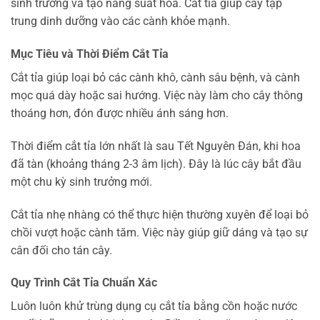
sinh trưởng và tạo năng suất hoa. Cắt tỉa giúp cây tập
trung dinh dưỡng vào các cành khỏe mạnh.
Mục Tiêu và Thời Điểm Cắt Tỉa
Cắt tỉa giúp loại bỏ các cành khô, cành sâu bệnh, và cành
mọc quá dày hoặc sai hướng. Việc này làm cho cây thông
thoáng hơn, đón được nhiều ánh sáng hơn.
Thời điểm cắt tỉa lớn nhất là sau Tết Nguyên Đán, khi hoa
đã tàn (khoảng tháng 2-3 âm lịch). Đây là lúc cây bắt đầu
một chu kỳ sinh trưởng mới.
Cắt tỉa nhẹ nhàng có thể thực hiện thường xuyên để loại bỏ
chồi vượt hoặc cành tăm. Việc này giúp giữ dáng và tạo sự
cân đối cho tán cây.
Quy Trình Cắt Tỉa Chuẩn Xác
Luôn luôn khử trùng dụng cụ cắt tỉa bằng cồn hoặc nước