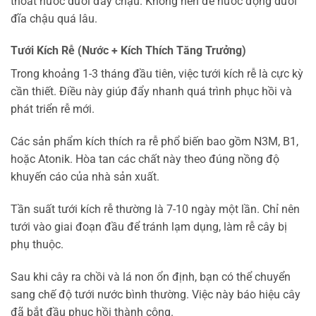
thoát nước dưới đáy chậu. Không nên để nước đọng dưới
đĩa chậu quá lâu.
Tưới Kích Rễ (Nước + Kích Thích Tăng Trưởng)
Trong khoảng 1-3 tháng đầu tiên, việc tưới kích rễ là cực kỳ
cần thiết. Điều này giúp đẩy nhanh quá trình phục hồi và
phát triển rễ mới.
Các sản phẩm kích thích ra rễ phổ biến bao gồm N3M, B1,
hoặc Atonik. Hòa tan các chất này theo đúng nồng độ
khuyến cáo của nhà sản xuất.
Tần suất tưới kích rễ thường là 7-10 ngày một lần. Chỉ nên
tưới vào giai đoạn đầu để tránh lạm dụng, làm rễ cây bị
phụ thuộc.
Sau khi cây ra chồi và lá non ổn định, bạn có thể chuyển
sang chế độ tưới nước bình thường. Việc này báo hiệu cây
đã bắt đầu phục hồi thành công.