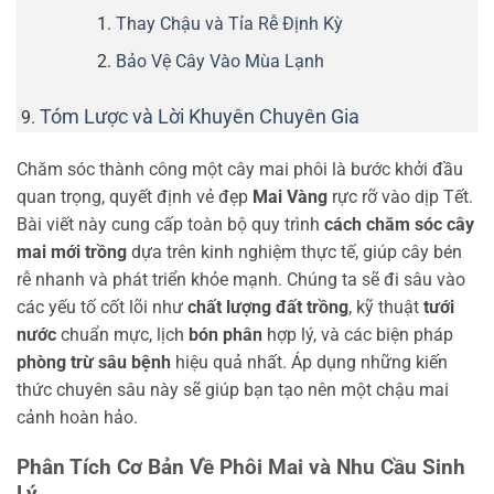
Thay Chậu và Tỉa Rễ Định Kỳ
Bảo Vệ Cây Vào Mùa Lạnh
Tóm Lược và Lời Khuyên Chuyên Gia
Chăm sóc thành công một cây mai phôi là bước khởi đầu
quan trọng, quyết định vẻ đẹp
Mai Vàng
rực rỡ vào dịp Tết.
Bài viết này cung cấp toàn bộ quy trình
cách chăm sóc cây
mai mới trồng
dựa trên kinh nghiệm thực tế, giúp cây bén
rễ nhanh và phát triển khỏe mạnh. Chúng ta sẽ đi sâu vào
các yếu tố cốt lõi như
chất lượng đất trồng
, kỹ thuật
tưới
nước
chuẩn mực, lịch
bón phân
hợp lý, và các biện pháp
phòng trừ sâu bệnh
hiệu quả nhất. Áp dụng những kiến
thức chuyên sâu này sẽ giúp bạn tạo nên một chậu mai
cảnh hoàn hảo.
Phân Tích Cơ Bản Về Phôi Mai và Nhu Cầu Sinh
Lý