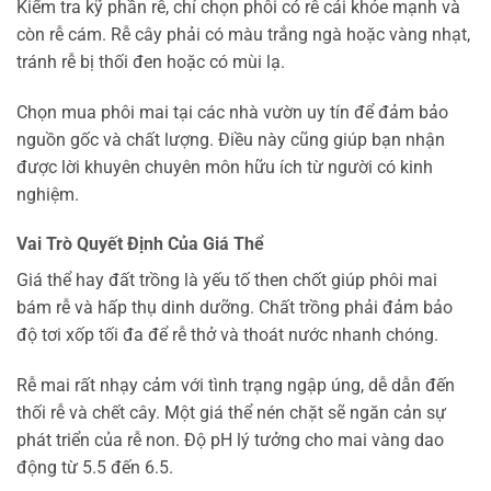
Kiểm tra kỹ phần rễ, chỉ chọn phôi có rễ cái khỏe mạnh và
còn rễ cám. Rễ cây phải có màu trắng ngà hoặc vàng nhạt,
tránh rễ bị thối đen hoặc có mùi lạ.
Chọn mua phôi mai tại các nhà vườn uy tín để đảm bảo
nguồn gốc và chất lượng. Điều này cũng giúp bạn nhận
được lời khuyên chuyên môn hữu ích từ người có kinh
nghiệm.
Vai Trò Quyết Định Của Giá Thể
Giá thể hay đất trồng là yếu tố then chốt giúp phôi mai
bám rễ và hấp thụ dinh dưỡng. Chất trồng phải đảm bảo
độ tơi xốp tối đa để rễ thở và thoát nước nhanh chóng.
Rễ mai rất nhạy cảm với tình trạng ngập úng, dễ dẫn đến
thối rễ và chết cây. Một giá thể nén chặt sẽ ngăn cản sự
phát triển của rễ non. Độ pH lý tưởng cho mai vàng dao
động từ 5.5 đến 6.5.