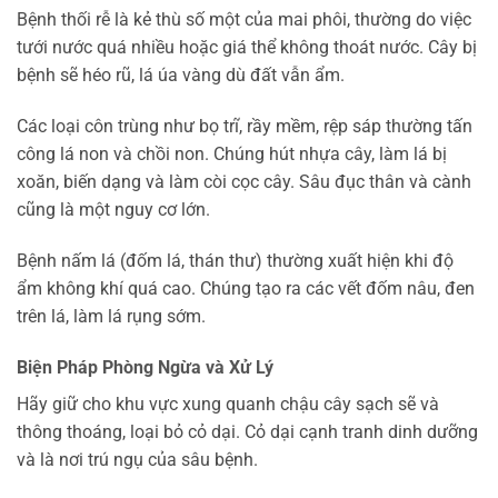
Bệnh thối rễ là kẻ thù số một của mai phôi, thường do việc
tưới nước quá nhiều hoặc giá thể không thoát nước. Cây bị
bệnh sẽ héo rũ, lá úa vàng dù đất vẫn ẩm.
Các loại côn trùng như bọ trĩ, rầy mềm, rệp sáp thường tấn
công lá non và chồi non. Chúng hút nhựa cây, làm lá bị
xoăn, biến dạng và làm còi cọc cây. Sâu đục thân và cành
cũng là một nguy cơ lớn.
Bệnh nấm lá (đốm lá, thán thư) thường xuất hiện khi độ
ẩm không khí quá cao. Chúng tạo ra các vết đốm nâu, đen
trên lá, làm lá rụng sớm.
Biện Pháp Phòng Ngừa và Xử Lý
Hãy giữ cho khu vực xung quanh chậu cây sạch sẽ và
thông thoáng, loại bỏ cỏ dại. Cỏ dại cạnh tranh dinh dưỡng
và là nơi trú ngụ của sâu bệnh.