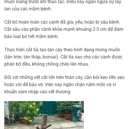
muối loãng trước khi thao tác. Điều này ngăn ngừa sự lây
lan của các mầm bệnh.
Cắt bỏ hoàn toàn các cành đã già, yếu, hoặc bị sâu bệnh.
Cắt sâu vào phần cành khỏe mạnh khoảng 2-3 cm để đảm
bảo loại bỏ hết mầm bệnh.
Thực hiện cắt tỉa tạo tán cây theo hình dạng mong muốn
(tán tròn, tán tháp, bonsai). Cắt tỉa sao cho các cành được
phân bố đều, không chồng chéo lên nhau.
Đối với những vết cắt lớn trên thân cây, cần bôi keo liền sẹo
hoặc vôi để bảo vệ. Việc này ngăn chặn nấm mốc và vi
khuẩn xâm nhập vào vết thương.