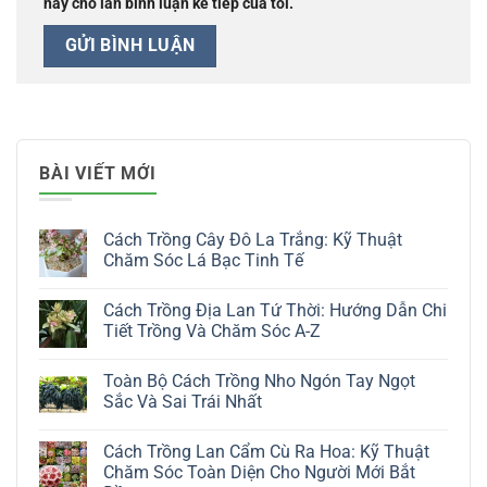
này cho lần bình luận kế tiếp của tôi.
BÀI VIẾT MỚI
Cách Trồng Cây Đô La Trắng: Kỹ Thuật
Chăm Sóc Lá Bạc Tinh Tế
Không
có
Cách Trồng Địa Lan Tứ Thời: Hướng Dẫn Chi
bình
luận
Tiết Trồng Và Chăm Sóc A-Z
ở
Cách
Không
Trồng
có
Toàn Bộ Cách Trồng Nho Ngón Tay Ngọt
Cây
bình
Đô
luận
Sắc Và Sai Trái Nhất
La
ở
Trắng:
Cách
Không
Kỹ
Trồng
có
Cách Trồng Lan Cẩm Cù Ra Hoa: Kỹ Thuật
Thuật
Địa
bình
Chăm
Lan
luận
Chăm Sóc Toàn Diện Cho Người Mới Bắt
Sóc
Tứ
ở