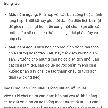
trồng rau
:
Mẫu nằm ngang:
Phù hợp với các ban công hoặc hành
lang hẹp. Thiết kế này giúp tối đa hóa diện tích bề mặt
để gieo nhiều hạt hơn trên cùng một chai. Bạn cần cắt
một ô cửa sổ dọc theo thân chai, giữ lại phần đáy và
nắp chai.
Mẫu nằm dọc:
Thích hợp cho mô hình trồng rau theo
chiều đứng hoặc treo. Kiểu này tiết kiệm không gian
sàn, lý tưởng cho những căn hộ có diện tích nhỏ. Bạn
cắt chai làm đôi, sau đó úp ngược phần miệng chai
xuống phần đáy chai để tạo thành chậu tự tưới đơn
giản (Wicking Bed).
Các Bước Tạo Hình Chậu Trồng Chuẩn Kỹ Thuật
Việc xử lý chai nhựa cần đảm bảo hai yếu tố: khả năng
chứa đất ổn định và hệ thống thoát nước tối ưu. Sự cẩn