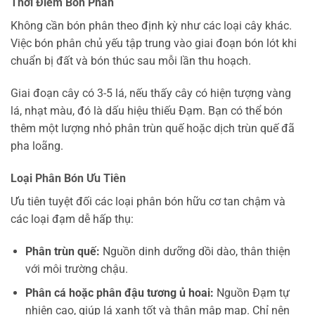
Thời Điểm Bón Phân
Không cần bón phân theo định kỳ như các loại cây khác.
Việc bón phân chủ yếu tập trung vào giai đoạn bón lót khi
chuẩn bị đất và bón thúc sau mỗi lần thu hoạch.
Giai đoạn cây có 3-5 lá, nếu thấy cây có hiện tượng vàng
lá, nhạt màu, đó là dấu hiệu thiếu Đạm. Bạn có thể bón
thêm một lượng nhỏ phân trùn quế hoặc dịch trùn quế đã
pha loãng.
Loại Phân Bón Ưu Tiên
Ưu tiên tuyệt đối các loại phân bón hữu cơ tan chậm và
các loại đạm dễ hấp thụ:
Phân trùn quế:
Nguồn dinh dưỡng dồi dào, thân thiện
với môi trường chậu.
Phân cá hoặc phân đậu tương ủ hoai:
Nguồn Đạm tự
nhiên cao, giúp lá xanh tốt và thân mập mạp. Chỉ nên