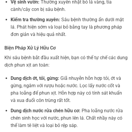
Vệ sinh vườn:
Thường xuyên nhặt bỏ lá vàng, tỉa
cành/cây con bị sâu bệnh.
Kiểm tra thường xuyên:
Sâu bệnh thường ẩn dưới mặt
lá. Phát hiện sớm và loại bỏ bằng tay là phương pháp
đơn giản và hiệu quả nhất.
Biện Pháp Xử Lý Hữu Cơ
Khi sâu bệnh bắt đầu xuất hiện, bạn có thể tự chế các dung
dịch phun xịt an toàn:
Dung dịch ớt, tỏi, gừng:
Giã nhuyễn hỗn hợp tỏi, ớt và
gừng, ngâm với rượu hoặc nước. Lọc lấy nước cốt và
pha loãng để phun xịt. Hỗn hợp này có tính sát khuẩn
và xua đuổi côn trùng rất tốt.
Dung dịch nước rửa chén hữu cơ:
Pha loãng nước rửa
chén sinh học với nước, phun lên lá. Chất nhầy này có
thể làm tê liệt và loại bỏ rệp sáp.