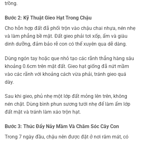
trồng.
Bước 2: Kỹ Thuật Gieo Hạt Trong Chậu
Cho hỗn hợp đất đã phối trộn vào chậu chai nhựa, nén nhẹ
và làm phẳng bề mặt. Đất gieo phải tơi xốp, ẩm và giàu
dinh dưỡng, đảm bảo rễ con có thể xuyên qua dễ dàng.
Dùng ngón tay hoặc que nhỏ tạo các rãnh thẳng hàng sâu
khoảng 0.6cm trên mặt đất. Gieo hạt giống đã nứt mầm
vào các rãnh với khoảng cách vừa phải, tránh gieo quá
dày.
Sau khi gieo, phủ nhẹ một lớp đất mỏng lên trên, không
nén chặt. Dùng bình phun sương tưới nhẹ để làm ẩm lớp
đất mặt và tránh làm xáo trộn hạt.
Bước 3: Thúc Đẩy Nảy Mầm Và Chăm Sóc Cây Con
Trong 7 ngày đầu, chậu nên được đặt ở nơi râm mát, có