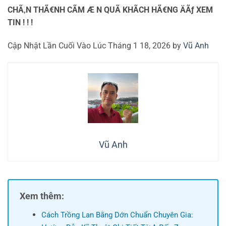
CHÃ‚N THÃ€NH CÃM Æ N QUÃ KHÃCH HÃ€NG ÄÃƒ XEM
TIN ! ! !
Cập Nhật Lần Cuối Vào Lúc Tháng 1 18, 2026 by
Vũ Anh
Vũ Anh
Xem thêm:
Cách Trồng Lan Bằng Dớn Chuẩn Chuyên Gia: