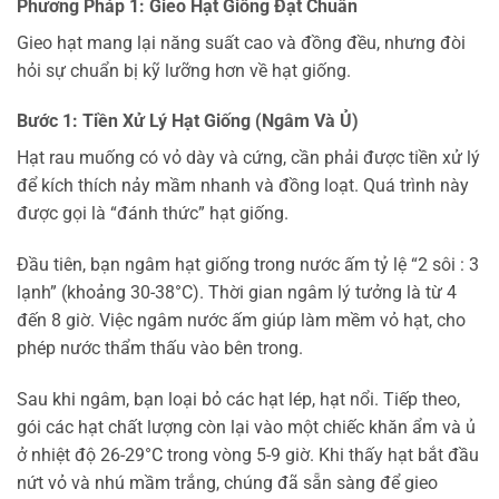
Phương Pháp 1: Gieo Hạt Giống Đạt Chuẩn
Gieo hạt mang lại năng suất cao và đồng đều, nhưng đòi
hỏi sự chuẩn bị kỹ lưỡng hơn về hạt giống.
Bước 1: Tiền Xử Lý Hạt Giống (Ngâm Và Ủ)
Hạt rau muống có vỏ dày và cứng, cần phải được tiền xử lý
để kích thích nảy mầm nhanh và đồng loạt. Quá trình này
được gọi là “đánh thức” hạt giống.
Đầu tiên, bạn ngâm hạt giống trong nước ấm tỷ lệ “2 sôi : 3
lạnh” (khoảng 30-38°C). Thời gian ngâm lý tưởng là từ 4
đến 8 giờ. Việc ngâm nước ấm giúp làm mềm vỏ hạt, cho
phép nước thẩm thấu vào bên trong.
Sau khi ngâm, bạn loại bỏ các hạt lép, hạt nổi. Tiếp theo,
gói các hạt chất lượng còn lại vào một chiếc khăn ẩm và ủ
ở nhiệt độ 26-29°C trong vòng 5-9 giờ. Khi thấy hạt bắt đầu
nứt vỏ và nhú mầm trắng, chúng đã sẵn sàng để gieo