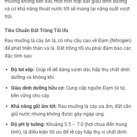
muống không kén đất, một hỗn hợp đất giàu dinh dưỡng
và có khả năng thoát nước tốt sẽ mang lại năng suất vượt
trội.
Tiêu Chuẩn Đất Trồng Tối Ưu
Rau muống là cây ăn lá, có nhu cầu cao về Đạm (Nitrogen)
để phát triển thân và lá. Đất trồng tối ưu phải đảm bảo các
đặc tính sau:
Độ tơi xốp:
Giúp rễ dễ dàng vươn dài, hấp thụ chất dinh
dưỡng và không khí.
Giàu dinh dưỡng hữu cơ:
Cung cấp nguồn Đạm từ từ,
bền vững cho cây.
Khả năng giữ ẩm tốt:
Rau muống là cây ưa ẩm, đất cần
giữ nước nhưng không được gây ngập úng.
Độ pH lý tưởng:
Khoảng 5.5 – 7.0 (hơi chua đến trung
tính), là điều kiện tối ưu để rễ cây hấp thụ vi chất dinh