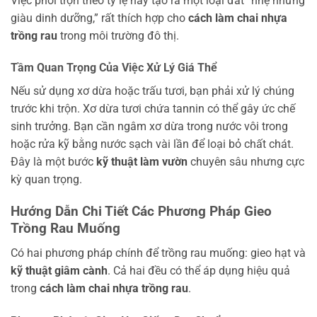
Việc phối trộn theo tỷ lệ này tạo ra một loại đất “nhẹ nhưng
giàu dinh dưỡng,” rất thích hợp cho
cách làm chai nhựa
trồng rau
trong môi trường đô thị.
Tầm Quan Trọng Của Việc Xử Lý Giá Thể
Nếu sử dụng xơ dừa hoặc trấu tươi, bạn phải xử lý chúng
trước khi trộn. Xơ dừa tươi chứa tannin có thể gây ức chế
sinh trưởng. Bạn cần ngâm xơ dừa trong nước vôi trong
hoặc rửa kỹ bằng nước sạch vài lần để loại bỏ chất chát.
Đây là một bước
kỹ thuật làm vườn
chuyên sâu nhưng cực
kỳ quan trọng.
Hướng Dẫn Chi Tiết Các Phương Pháp Gieo
Trồng Rau Muống
Có hai phương pháp chính để trồng rau muống: gieo hạt và
kỹ thuật giâm cành
. Cả hai đều có thể áp dụng hiệu quả
trong
cách làm chai nhựa trồng rau
.