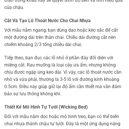
thận trong khâu này sẽ quyết định độ bền và tính hiệu quả
của chậu.
Cắt Và Tạo Lỗ Thoát Nước Cho Chai Nhựa
Với mẫu nằm ngang, bạn dùng dao hoặc kéo sắc để cắt
một đường dài trên thân chai. Chiều dài đường cắt nên
chiếm khoảng 2/3 tổng chiều dài chai.
Tiếp theo, bạn đục các lỗ nhỏ ở phần đáy đối diện với
miệng cắt. Rau muống là loại cây ưa ẩm, nhưng không
chịu được ngập úng kéo dài. Vì vậy, các lỗ thoát nước cần
nhỏ và vừa phải, thường là 3-5 lỗ với đường kính khoảng
0.5cm. Điều này giúp giữ lại độ ẩm cần thiết mà vẫn đảm
bảo sự lưu thông không khí.
Thiết Kế Mô Hình Tự Tưới (Wicking Bed)
Đối với mẫu nằm dọc hoặc mô hình treo, bạn có thể biến
chai nhựa thành chậu tự tưới. Đây là một ứng dụng nâng