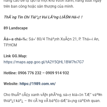
nâng cao để tự tạo ra một khu vườn xanh, năng suất ngay
trên ban công hoặc sân thượng của mình.
ThÃ´ng Tin Chi Tiáº¿t Vui LÃ²ng LIÃŠN Há»‡ !
89 Landscape
Äá»‹a chá»‰:
Sá»‘ 80/4 Tháº¡nh XuÃ¢n 21, P. Thá»›i An,
TP.HCM
Link GG.Map:
https://maps.app.goo.gl/tA2Y5QHL1BW7hi7G7
Hotline: 0906 776 232 – 0909 914 932
Website:
https://1989.com.vn/
Cho thuÃª cÃ¢y xanh vÄƒn phÃ²ng, sá»± kiá»‡n TÆ° váº¥n
thiáº¿t káº¿ – thi cÃ´ng vÃ báº£o dÆ°á»¡ng cáº£nh quan.