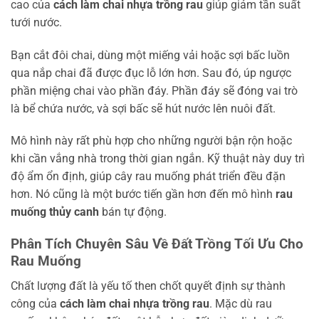
cao của
cách làm chai nhựa trồng rau
giúp giảm tần suất
tưới nước.
Bạn cắt đôi chai, dùng một miếng vải hoặc sợi bấc luồn
qua nắp chai đã được đục lỗ lớn hơn. Sau đó, úp ngược
phần miệng chai vào phần đáy. Phần đáy sẽ đóng vai trò
là bể chứa nước, và sợi bấc sẽ hút nước lên nuôi đất.
Mô hình này rất phù hợp cho những người bận rộn hoặc
khi cần vắng nhà trong thời gian ngắn. Kỹ thuật này duy trì
độ ẩm ổn định, giúp cây rau muống phát triển đều đặn
hơn. Nó cũng là một bước tiến gần hơn đến mô hình
rau
muống thủy canh
bán tự động.
Phân Tích Chuyên Sâu Về Đất Trồng Tối Ưu Cho
Rau Muống
Chất lượng đất là yếu tố then chốt quyết định sự thành
công của
cách làm chai nhựa trồng rau
. Mặc dù rau