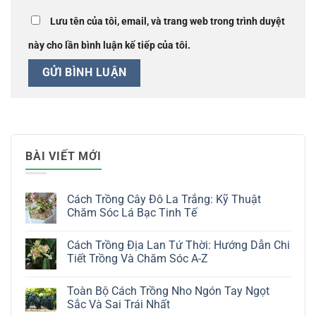
Lưu tên của tôi, email, và trang web trong trình duyệt
này cho lần bình luận kế tiếp của tôi.
BÀI VIẾT MỚI
Cách Trồng Cây Đô La Trắng: Kỹ Thuật
Chăm Sóc Lá Bạc Tinh Tế
Không
có
Cách Trồng Địa Lan Tứ Thời: Hướng Dẫn Chi
bình
luận
Tiết Trồng Và Chăm Sóc A-Z
ở
Cách
Không
Trồng
có
Toàn Bộ Cách Trồng Nho Ngón Tay Ngọt
Cây
bình
Đô
luận
Sắc Và Sai Trái Nhất
La
ở