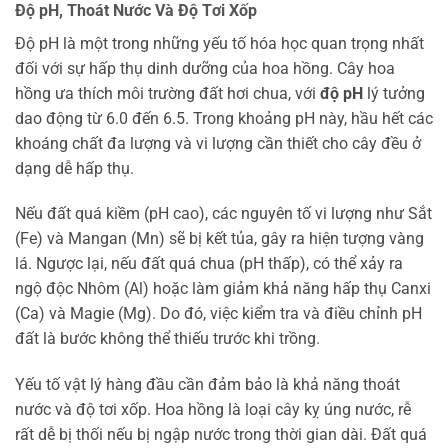
Độ pH, Thoát Nước Và Độ Tơi Xốp
Độ pH là một trong những yếu tố hóa học quan trọng nhất
đối với sự hấp thụ dinh dưỡng của hoa hồng. Cây hoa
hồng ưa thích môi trường đất hơi chua, với
độ pH
lý tưởng
dao động từ 6.0 đến 6.5. Trong khoảng pH này, hầu hết các
khoáng chất đa lượng và vi lượng cần thiết cho cây đều ở
dạng dễ hấp thụ.
Nếu đất quá kiềm (pH cao), các nguyên tố vi lượng như Sắt
(Fe) và Mangan (Mn) sẽ bị kết tủa, gây ra hiện tượng vàng
lá. Ngược lại, nếu đất quá chua (pH thấp), có thể xảy ra
ngộ độc Nhôm (Al) hoặc làm giảm khả năng hấp thụ Canxi
(Ca) và Magie (Mg). Do đó, việc kiểm tra và điều chỉnh pH
đất là bước không thể thiếu trước khi trồng.
Yếu tố vật lý hàng đầu cần đảm bảo là khả năng thoát
nước và độ tơi xốp. Hoa hồng là loại cây kỵ úng nước, rễ
rất dễ bị thối nếu bị ngập nước trong thời gian dài. Đất quá