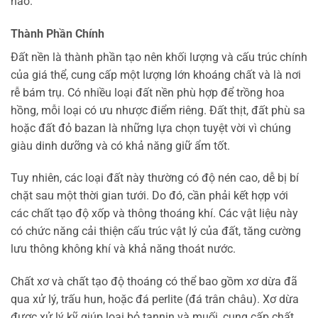
hảo.
Thành Phần Chính
Đất nền là thành phần tạo nên khối lượng và cấu trúc chính
của giá thể, cung cấp một lượng lớn khoáng chất và là nơi
rễ bám trụ. Có nhiều loại đất nền phù hợp để trồng hoa
hồng, mỗi loại có ưu nhược điểm riêng. Đất thịt, đất phù sa
hoặc đất đỏ bazan là những lựa chọn tuyệt vời vì chúng
giàu dinh dưỡng và có khả năng giữ ẩm tốt.
Tuy nhiên, các loại đất này thường có độ nén cao, dễ bị bí
chặt sau một thời gian tưới. Do đó, cần phải kết hợp với
các chất tạo độ xốp và thông thoáng khí. Các vật liệu này
có chức năng cải thiện cấu trúc vật lý của đất, tăng cường
lưu thông không khí và khả năng thoát nước.
Chất xơ và chất tạo độ thoáng có thể bao gồm xơ dừa đã
qua xử lý, trấu hun, hoặc đá perlite (đá trân châu). Xơ dừa
được xử lý kỹ giúp loại bỏ tannin và muối, cung cấp chất