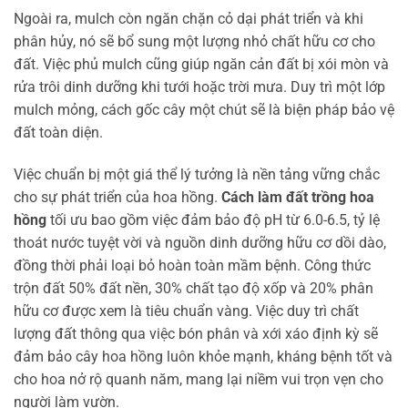
Ngoài ra, mulch còn ngăn chặn cỏ dại phát triển và khi
phân hủy, nó sẽ bổ sung một lượng nhỏ chất hữu cơ cho
đất. Việc phủ mulch cũng giúp ngăn cản đất bị xói mòn và
rửa trôi dinh dưỡng khi tưới hoặc trời mưa. Duy trì một lớp
mulch mỏng, cách gốc cây một chút sẽ là biện pháp bảo vệ
đất toàn diện.
Việc chuẩn bị một giá thể lý tưởng là nền tảng vững chắc
cho sự phát triển của hoa hồng.
Cách làm đất trồng hoa
hồng
tối ưu bao gồm việc đảm bảo độ pH từ 6.0-6.5, tỷ lệ
thoát nước tuyệt vời và nguồn dinh dưỡng hữu cơ dồi dào,
đồng thời phải loại bỏ hoàn toàn mầm bệnh. Công thức
trộn đất 50% đất nền, 30% chất tạo độ xốp và 20% phân
hữu cơ được xem là tiêu chuẩn vàng. Việc duy trì chất
lượng đất thông qua việc bón phân và xới xáo định kỳ sẽ
đảm bảo cây hoa hồng luôn khỏe mạnh, kháng bệnh tốt và
cho hoa nở rộ quanh năm, mang lại niềm vui trọn vẹn cho
người làm vườn.