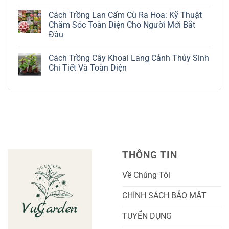
Trắng:
Cách
Không
Kỹ
Trồng
có
Cách Trồng Lan Cẩm Cù Ra Hoa: Kỹ Thuật
Thuật
Địa
bình
Chăm
Lan
luận
Chăm Sóc Toàn Diện Cho Người Mới Bắt
Sóc
Tứ
ở
Đầu
Lá
Thời:
Toàn
Bạc
Hướng
Bộ
Không
Tinh
Dẫn
Cách
có
Tế
Chi
Trồng
Cách Trồng Cây Khoai Lang Cảnh Thủy Sinh
bình
Tiết
Nho
luận
Chi Tiết Và Toàn Diện
Trồng
Ngón
ở
Và
Tay
Cách
Không
Chăm
Ngọt
Trồng
có
Sóc
Sắc
Lan
bình
A-
Và
Cẩm
luận
Z
Sai
Cù
ở
Trái
Ra
Cách
Nhất
Hoa:
Trồng
Kỹ
Cây
Thuật
Khoai
Chăm
Lang
Sóc
Cảnh
Toàn
Thủy
THÔNG TIN
Diện
Sinh
Cho
Chi
Người
Tiết
Về Chúng Tôi
Mới
Và
Bắt
Toàn
Đầu
Diện
CHÍNH SÁCH BẢO MẬT
TUYỂN DỤNG