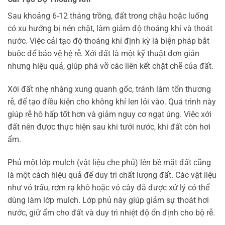
Sau khoảng 6-12 tháng trồng, đất trong chậu hoặc luống
có xu hướng bị nén chặt, làm giảm độ thoáng khí và thoát
nước. Việc cải tạo độ thoáng khí định kỳ là biện pháp bắt
buộc để bảo vệ hệ rễ. Xới đất là một kỹ thuật đơn giản
nhưng hiệu quả, giúp phá vỡ các liên kết chặt chẽ của đất.
Xới đất nhẹ nhàng xung quanh gốc, tránh làm tổn thương
rễ, để tạo điều kiện cho không khí len lỏi vào. Quá trình này
giúp rễ hô hấp tốt hơn và giảm nguy cơ ngạt úng. Việc xới
đất nên được thực hiện sau khi tưới nước, khi đất còn hơi
ẩm.
Phủ một lớp mulch (vật liệu che phủ) lên bề mặt đất cũng
là một cách hiệu quả để duy trì chất lượng đất. Các vật liệu
như vỏ trấu, rơm rạ khô hoặc vỏ cây đã được xử lý có thể
dùng làm lớp mulch. Lớp phủ này giúp giảm sự thoát hơi
nước, giữ ẩm cho đất và duy trì nhiệt độ ổn định cho bộ rễ.