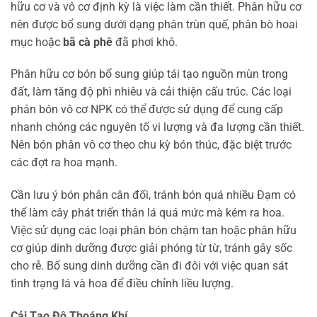
hữu cơ và vô cơ định kỳ là việc làm cần thiết. Phân hữu cơ
nên được bổ sung dưới dạng phân trùn quế, phân bò hoai
mục hoặc
bã cà phê
đã phơi khô.
Phân hữu cơ bón bổ sung giúp tái tạo nguồn mùn trong
đất, làm tăng độ phì nhiêu và cải thiện cấu trúc. Các loại
phân bón vô cơ NPK có thể được sử dụng để cung cấp
nhanh chóng các nguyên tố vi lượng và đa lượng cần thiết.
Nên bón phân vô cơ theo chu kỳ bón thúc, đặc biệt trước
các đợt ra hoa mạnh.
Cần lưu ý bón phân cân đối, tránh bón quá nhiều Đạm có
thể làm cây phát triển thân lá quá mức mà kém ra hoa.
Việc sử dụng các loại phân bón chậm tan hoặc phân hữu
cơ giúp dinh dưỡng được giải phóng từ từ, tránh gây sốc
cho rễ. Bổ sung dinh dưỡng cần đi đôi với việc quan sát
tình trạng lá và hoa để điều chỉnh liều lượng.
Cải Tạo Độ Thoáng Khí