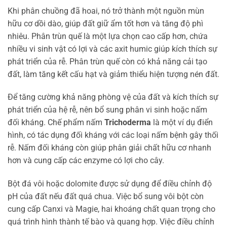
Khi phân chuồng đã hoai, nó trở thành một nguồn mùn
hữu cơ dồi dào, giúp đất giữ ẩm tốt hơn và tăng độ phì
nhiêu. Phân trùn quế là một lựa chọn cao cấp hơn, chứa
nhiều vi sinh vật có lợi và các axit humic giúp kích thích sự
phát triển của rễ. Phân trùn quế còn có khả năng cải tạo
đất, làm tăng kết cấu hạt và giảm thiểu hiện tượng nén đất.
Để tăng cường khả năng phòng vệ của đất và kích thích sự
phát triển của hệ rễ, nên bổ sung phân vi sinh hoặc nấm
đối kháng. Chế phẩm nấm
Trichoderma
là một ví dụ điển
hình, có tác dụng đối kháng với các loại nấm bệnh gây thối
rễ. Nấm đối kháng còn giúp phân giải chất hữu cơ nhanh
hơn và cung cấp các enzyme có lợi cho cây.
Bột đá vôi hoặc dolomite được sử dụng để điều chỉnh độ
pH của đất nếu đất quá chua. Việc bổ sung vôi bột còn
cung cấp Canxi và Magie, hai khoáng chất quan trọng cho
quá trình hình thành tế bào và quang hợp. Việc điều chỉnh