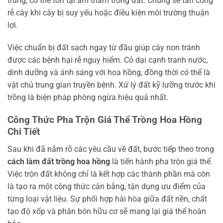
trùng, có thể tồn tại âm thầm trong đất. Chúng sẽ tấn công
rễ cây khi cây bị suy yếu hoặc điều kiện môi trường thuận
lợi.
Việc chuẩn bị đất sạch ngay từ đầu giúp cây non tránh
được các bệnh hại rễ nguy hiểm. Cỏ dại cạnh tranh nước,
dinh dưỡng và ánh sáng với hoa hồng, đồng thời có thể là
vật chủ trung gian truyền bệnh. Xử lý đất kỹ lưỡng trước khi
trồng là biện pháp phòng ngừa hiệu quả nhất.
Công Thức Pha Trộn Giá Thể Trồng Hoa Hồng
Chi Tiết
Sau khi đã nắm rõ các yêu cầu về đất, bước tiếp theo trong
cách làm đất trồng hoa hồng
là tiến hành pha trộn giá thể.
Việc trộn đất không chỉ là kết hợp các thành phần mà còn
là tạo ra một công thức cân bằng, tận dụng ưu điểm của
từng loại vật liệu. Sự phối hợp hài hòa giữa đất nền, chất
tạo độ xốp và phân bón hữu cơ sẽ mang lại giá thể hoàn