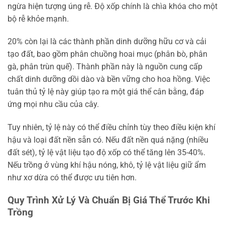
ngừa hiện tượng úng rễ. Độ xốp chính là chìa khóa cho một
bộ rễ khỏe mạnh.
20% còn lại là các thành phần dinh dưỡng hữu cơ và cải
tạo đất, bao gồm phân chuồng hoai mục (phân bò, phân
gà, phân trùn quế). Thành phần này là nguồn cung cấp
chất dinh dưỡng dồi dào và bền vững cho hoa hồng. Việc
tuân thủ tỷ lệ này giúp tạo ra một giá thể cân bằng, đáp
ứng mọi nhu cầu của cây.
Tuy nhiên, tỷ lệ này có thể điều chỉnh tùy theo điều kiện khí
hậu và loại đất nền sẵn có. Nếu đất nền quá nặng (nhiều
đất sét), tỷ lệ vật liệu tạo độ xốp có thể tăng lên 35-40%.
Nếu trồng ở vùng khí hậu nóng, khô, tỷ lệ vật liệu giữ ẩm
như xơ dừa có thể được ưu tiên hơn.
Quy Trình Xử Lý Và Chuẩn Bị Giá Thể Trước Khi
Trồng