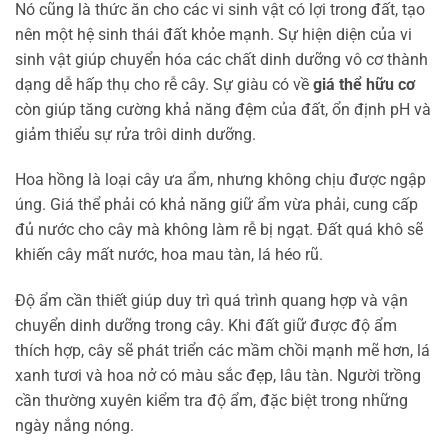
Nó cũng là thức ăn cho các vi sinh vật có lợi trong đất, tạo
nên một hệ sinh thái đất khỏe mạnh. Sự hiện diện của vi
sinh vật giúp chuyển hóa các chất dinh dưỡng vô cơ thành
dạng dễ hấp thụ cho rễ cây. Sự giàu có về
giá thể hữu cơ
còn giúp tăng cường khả năng đệm của đất, ổn định pH và
giảm thiểu sự rửa trôi dinh dưỡng.
Hoa hồng là loại cây ưa ẩm, nhưng không chịu được ngập
úng. Giá thể phải có khả năng giữ ẩm vừa phải, cung cấp
đủ nước cho cây mà không làm rễ bị ngạt. Đất quá khô sẽ
khiến cây mất nước, hoa mau tàn, lá héo rũ.
Độ ẩm cần thiết giúp duy trì quá trình quang hợp và vận
chuyển dinh dưỡng trong cây. Khi đất giữ được độ ẩm
thích hợp, cây sẽ phát triển các mầm chồi mạnh mẽ hơn, lá
xanh tươi và hoa nở có màu sắc đẹp, lâu tàn. Người trồng
cần thường xuyên kiểm tra độ ẩm, đặc biệt trong những
ngày nắng nóng.