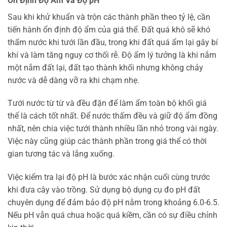
Ổn Định Độ Ẩm Và Độ pH
Sau khi khử khuẩn và trộn các thành phần theo tỷ lệ, cần
tiến hành ổn định độ ẩm của giá thể. Đất quá khô sẽ khó
thấm nước khi tưới lần đầu, trong khi đất quá ẩm lại gây bí
khí và làm tăng nguy cơ thối rễ. Độ ẩm lý tưởng là khi nắm
một nắm đất lại, đất tạo thành khối nhưng không chảy
nước và dễ dàng vỡ ra khi chạm nhẹ.
Tưới nước từ từ và đều đặn để làm ẩm toàn bộ khối giá
thể là cách tốt nhất. Để nước thấm đều và giữ độ ẩm đồng
nhất, nên chia việc tưới thành nhiều lần nhỏ trong vài ngày.
Việc này cũng giúp các thành phần trong giá thể có thời
gian tương tác và lắng xuống.
Việc kiểm tra lại độ pH là bước xác nhận cuối cùng trước
khi đưa cây vào trồng. Sử dụng bộ dụng cụ đo pH đất
chuyên dụng để đảm bảo độ pH nằm trong khoảng 6.0-6.5.
Nếu pH vẫn quá chua hoặc quá kiềm, cần có sự điều chỉnh