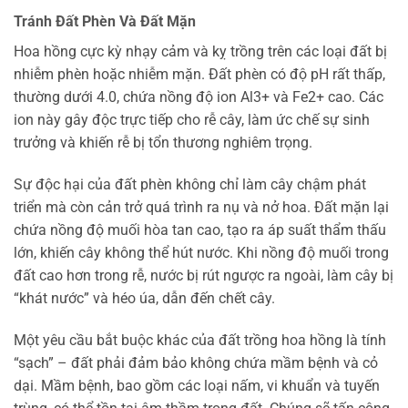
Tránh Đất Phèn Và Đất Mặn
Hoa hồng cực kỳ nhạy cảm và kỵ trồng trên các loại đất bị
nhiễm phèn hoặc nhiễm mặn. Đất phèn có độ pH rất thấp,
thường dưới 4.0, chứa nồng độ ion Al3+ và Fe2+ cao. Các
ion này gây độc trực tiếp cho rễ cây, làm ức chế sự sinh
trưởng và khiến rễ bị tổn thương nghiêm trọng.
Sự độc hại của đất phèn không chỉ làm cây chậm phát
triển mà còn cản trở quá trình ra nụ và nở hoa. Đất mặn lại
chứa nồng độ muối hòa tan cao, tạo ra áp suất thẩm thấu
lớn, khiến cây không thể hút nước. Khi nồng độ muối trong
đất cao hơn trong rễ, nước bị rút ngược ra ngoài, làm cây bị
“khát nước” và héo úa, dẫn đến chết cây.
Một yêu cầu bắt buộc khác của đất trồng hoa hồng là tính
“sạch” – đất phải đảm bảo không chứa mầm bệnh và cỏ
dại. Mầm bệnh, bao gồm các loại nấm, vi khuẩn và tuyến