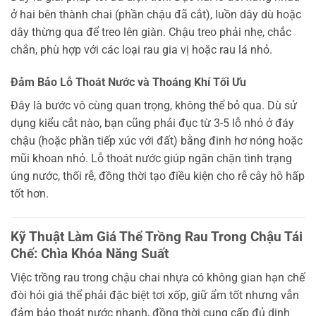
ở hai bên thành chai (phần chậu đã cắt), luồn dây dù hoặc
dây thừng qua để treo lên giàn. Chậu treo phải nhẹ, chắc
chắn, phù hợp với các loại rau gia vị hoặc rau lá nhỏ.
Đảm Bảo Lỗ Thoát Nước và Thoáng Khí Tối Ưu
Đây là bước vô cùng quan trọng, không thể bỏ qua. Dù sử
dụng kiểu cắt nào, bạn cũng phải đục từ 3-5 lỗ nhỏ ở đáy
chậu (hoặc phần tiếp xúc với đất) bằng đinh hơ nóng hoặc
mũi khoan nhỏ. Lỗ thoát nước giúp ngăn chặn tình trạng
úng nước, thối rễ, đồng thời tạo điều kiện cho rễ cây hô hấp
tốt hơn.
Kỹ Thuật Làm Giá Thể Trồng Rau Trong Chậu Tái
Chế: Chìa Khóa Năng Suất
Việc trồng rau trong chậu chai nhựa có không gian hạn chế
đòi hỏi giá thể phải đặc biệt tơi xốp, giữ ẩm tốt nhưng vẫn
đảm bảo thoát nước nhanh, đồng thời cung cấp đủ dinh