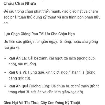
Chậu Chai Nhựa
Để rau trong chậu phát triển mạnh, việc gieo hạt và chăm
sóc phải tuân thủ đúng kỹ thuật và lịch trình bón phân hữu
cơ.
Lựa Chọn Giống Rau Tối Ưu Cho Chậu Hẹp
Ưu tiên các giống rau ngắn ngày, rễ nông, hoặc các giống
rau gia vị.
Rau Ăn Lá:
Cải bẹ xanh, cải ngọt, xà lách (giống búp
nhỏ), rau muống.
Rau Gia Vị:
Húng quế, kinh giới, ngò rí, hành lá (trồng
bằng gốc củ).
Rau Ăn Quả (Giống Lùn):
Cà chua bi, ớt chỉ thiên (trồng
trong chai 3L trở lên và cần làm giàn/cọc đỡ).
Gieo Hạt Và Tỉa Thưa Cây Con Đúng Kỹ Thuật