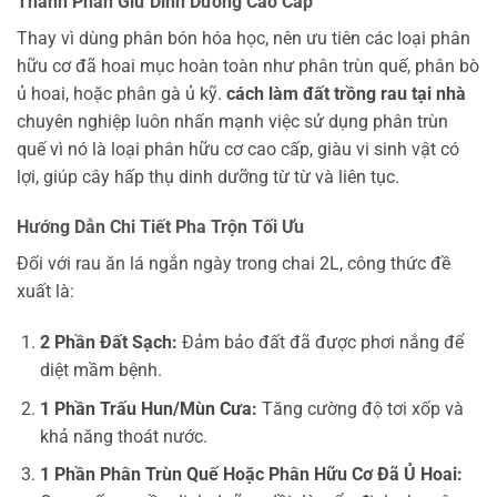
Thành Phần Giữ Dinh Dưỡng Cao Cấp
Thay vì dùng phân bón hóa học, nên ưu tiên các loại phân
hữu cơ đã hoai mục hoàn toàn như phân trùn quế, phân bò
ủ hoai, hoặc phân gà ủ kỹ.
cách làm đất trồng rau tại nhà
chuyên nghiệp luôn nhấn mạnh việc sử dụng phân trùn
quế vì nó là loại phân hữu cơ cao cấp, giàu vi sinh vật có
lợi, giúp cây hấp thụ dinh dưỡng từ từ và liên tục.
Hướng Dẫn Chi Tiết Pha Trộn Tối Ưu
Đối với rau ăn lá ngắn ngày trong chai 2L, công thức đề
xuất là:
2 Phần Đất Sạch:
Đảm bảo đất đã được phơi nắng để
diệt mầm bệnh.
1 Phần Trấu Hun/Mùn Cưa:
Tăng cường độ tơi xốp và
khả năng thoát nước.
1 Phần Phân Trùn Quế Hoặc Phân Hữu Cơ Đã Ủ Hoai: