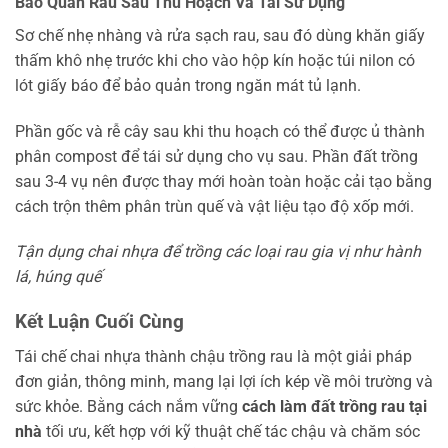
Bảo Quản Rau Sau Thu Hoạch Và Tái Sử Dụng
Sơ chế nhẹ nhàng và rửa sạch rau, sau đó dùng khăn giấy
thấm khô nhẹ trước khi cho vào hộp kín hoặc túi nilon có
lót giấy báo để bảo quản trong ngăn mát tủ lạnh.
Phần gốc và rễ cây sau khi thu hoạch có thể được ủ thành
phân compost để tái sử dụng cho vụ sau. Phần đất trồng
sau 3-4 vụ nên được thay mới hoàn toàn hoặc cải tạo bằng
cách trộn thêm phân trùn quế và vật liệu tạo độ xốp mới.
Tận dụng chai nhựa để trồng các loại rau gia vị như hành
lá, húng quế
Kết Luận Cuối Cùng
Tái chế chai nhựa thành chậu trồng rau là một giải pháp
đơn giản, thông minh, mang lại lợi ích kép về môi trường và
sức khỏe. Bằng cách nắm vững
cách làm đất trồng rau tại
nhà
tối ưu, kết hợp với kỹ thuật chế tác chậu và chăm sóc