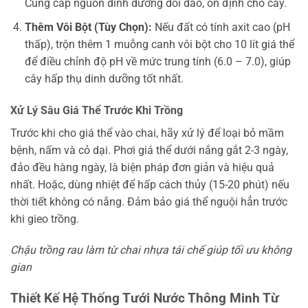
Cung cấp nguồn dinh dưỡng dồi dào, ổn định cho cây.
Thêm Vôi Bột (Tùy Chọn):
Nếu đất có tính axit cao (pH
thấp), trộn thêm 1 muỗng canh vôi bột cho 10 lít giá thể
để điều chỉnh độ pH về mức trung tính (6.0 – 7.0), giúp
cây hấp thụ dinh dưỡng tốt nhất.
Xử Lý Sâu Giá Thể Trước Khi Trồng
Trước khi cho giá thể vào chai, hãy xử lý để loại bỏ mầm
bệnh, nấm và cỏ dại. Phơi giá thể dưới nắng gắt 2-3 ngày,
đảo đều hàng ngày, là biện pháp đơn giản và hiệu quả
nhất. Hoặc, dùng nhiệt để hấp cách thủy (15-20 phút) nếu
thời tiết không có nắng. Đảm bảo giá thể nguội hẳn trước
khi gieo trồng.
Chậu trồng rau làm từ chai nhựa tái chế giúp tối ưu không
gian
Thiết Kế Hệ Thống Tưới Nước Thông Minh Từ