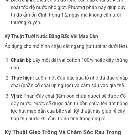
soát tốc độ nước nhỏ giọt. Phương pháp này giúp duy
trì độ ẩm ổn định trong 1-2 ngày mà không cần tưới
thường xuyên.
Kỹ Thuật Tưới Nước Bằng Bấc Vải Mao Dẫn
Áp dụng cho mô hình chậu cắt ngang (tự tưới từ dưới lên).
Chuẩn bị:
Lấy một dải vải cotton 100% hoặc dây thừng
nhỏ.
Thực hiện:
Luồn một đầu bấc qua lỗ nhỏ đã đục ở nắp
chai (phần cổ chai úp ngược) và cắm sâu vào giá thể.
Vị trí:
Phần đáy chai (làm bồn chứa nước) sẽ được đổ
đầy nước. Nước sẽ được dẫn từ bồn chứa lên đất bằng
lực hút mao dẫn của bấc vải. Kỹ thuật này giúp rễ cây
hấp thụ nước khi cần, tránh tình trạng úng rễ.
Kỹ Thuật Gieo Trồng Và Chăm Sóc Rau Trong