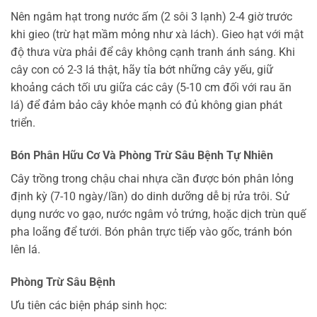
Nên ngâm hạt trong nước ấm (2 sôi 3 lạnh) 2-4 giờ trước
khi gieo (trừ hạt mầm mỏng như xà lách). Gieo hạt với mật
độ thưa vừa phải để cây không cạnh tranh ánh sáng. Khi
cây con có 2-3 lá thật, hãy tỉa bớt những cây yếu, giữ
khoảng cách tối ưu giữa các cây (5-10 cm đối với rau ăn
lá) để đảm bảo cây khỏe mạnh có đủ không gian phát
triển.
Bón Phân Hữu Cơ Và Phòng Trừ Sâu Bệnh Tự Nhiên
Cây trồng trong chậu chai nhựa cần được bón phân lỏng
định kỳ (7-10 ngày/lần) do dinh dưỡng dễ bị rửa trôi. Sử
dụng nước vo gạo, nước ngâm vỏ trứng, hoặc dịch trùn quế
pha loãng để tưới. Bón phân trực tiếp vào gốc, tránh bón
lên lá.
Phòng Trừ Sâu Bệnh
Ưu tiên các biện pháp sinh học: