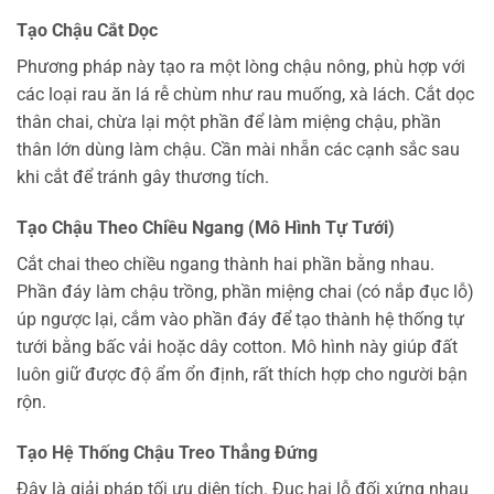
Tạo Chậu Cắt Dọc
Phương pháp này tạo ra một lòng chậu nông, phù hợp với
các loại rau ăn lá rễ chùm như rau muống, xà lách. Cắt dọc
thân chai, chừa lại một phần để làm miệng chậu, phần
thân lớn dùng làm chậu. Cần mài nhẵn các cạnh sắc sau
khi cắt để tránh gây thương tích.
Tạo Chậu Theo Chiều Ngang (Mô Hình Tự Tưới)
Cắt chai theo chiều ngang thành hai phần bằng nhau.
Phần đáy làm chậu trồng, phần miệng chai (có nắp đục lỗ)
úp ngược lại, cắm vào phần đáy để tạo thành hệ thống tự
tưới bằng bấc vải hoặc dây cotton. Mô hình này giúp đất
luôn giữ được độ ẩm ổn định, rất thích hợp cho người bận
rộn.
Tạo Hệ Thống Chậu Treo Thẳng Đứng
Đây là giải pháp tối ưu diện tích. Đục hai lỗ đối xứng nhau