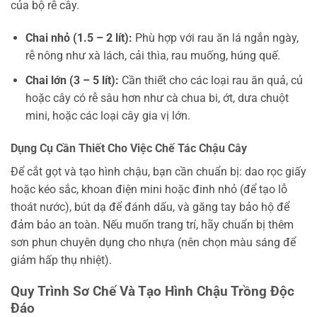
của bộ rễ cây.
Chai nhỏ (1.5 – 2 lít):
Phù hợp với rau ăn lá ngắn ngày,
rễ nông như xà lách, cải thìa, rau muống, húng quế.
Chai lớn (3 – 5 lít):
Cần thiết cho các loại rau ăn quả, củ
hoặc cây có rễ sâu hơn như cà chua bi, ớt, dưa chuột
mini, hoặc các loại cây gia vị lớn.
Dụng Cụ Cần Thiết Cho Việc Chế Tác Chậu Cây
Để cắt gọt và tạo hình chậu, bạn cần chuẩn bị: dao rọc giấy
hoặc kéo sắc, khoan điện mini hoặc đinh nhỏ (để tạo lỗ
thoát nước), bút dạ để đánh dấu, và găng tay bảo hộ để
đảm bảo an toàn. Nếu muốn trang trí, hãy chuẩn bị thêm
sơn phun chuyên dụng cho nhựa (nên chọn màu sáng để
giảm hấp thụ nhiệt).
Quy Trình Sơ Chế Và Tạo Hình Chậu Trồng Độc
Đáo