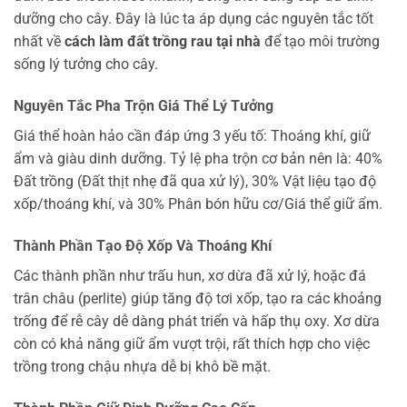
dưỡng cho cây. Đây là lúc ta áp dụng các nguyên tắc tốt
nhất về
cách làm đất trồng rau tại nhà
để tạo môi trường
sống lý tưởng cho cây.
Nguyên Tắc Pha Trộn Giá Thể Lý Tưởng
Giá thể hoàn hảo cần đáp ứng 3 yếu tố: Thoáng khí, giữ
ẩm và giàu dinh dưỡng. Tỷ lệ pha trộn cơ bản nên là: 40%
Đất trồng (Đất thịt nhẹ đã qua xử lý), 30% Vật liệu tạo độ
xốp/thoáng khí, và 30% Phân bón hữu cơ/Giá thể giữ ẩm.
Thành Phần Tạo Độ Xốp Và Thoáng Khí
Các thành phần như trấu hun, xơ dừa đã xử lý, hoặc đá
trân châu (perlite) giúp tăng độ tơi xốp, tạo ra các khoảng
trống để rễ cây dễ dàng phát triển và hấp thụ oxy. Xơ dừa
còn có khả năng giữ ẩm vượt trội, rất thích hợp cho việc
trồng trong chậu nhựa dễ bị khô bề mặt.