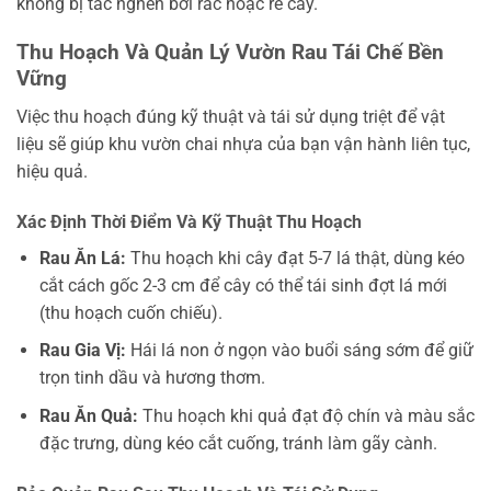
không bị tắc nghẽn bởi rác hoặc rễ cây.
Thu Hoạch Và Quản Lý Vườn Rau Tái Chế Bền
Vững
Việc thu hoạch đúng kỹ thuật và tái sử dụng triệt để vật
liệu sẽ giúp khu vườn chai nhựa của bạn vận hành liên tục,
hiệu quả.
Xác Định Thời Điểm Và Kỹ Thuật Thu Hoạch
Rau Ăn Lá:
Thu hoạch khi cây đạt 5-7 lá thật, dùng kéo
cắt cách gốc 2-3 cm để cây có thể tái sinh đợt lá mới
(thu hoạch cuốn chiếu).
Rau Gia Vị:
Hái lá non ở ngọn vào buổi sáng sớm để giữ
trọn tinh dầu và hương thơm.
Rau Ăn Quả:
Thu hoạch khi quả đạt độ chín và màu sắc
đặc trưng, dùng kéo cắt cuống, tránh làm gãy cành.