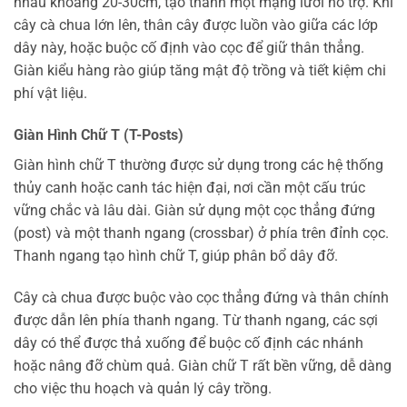
nhau khoảng 20-30cm, tạo thành một mạng lưới hỗ trợ. Khi
cây cà chua lớn lên, thân cây được luồn vào giữa các lớp
dây này, hoặc buộc cố định vào cọc để giữ thân thẳng.
Giàn kiểu hàng rào giúp tăng mật độ trồng và tiết kiệm chi
phí vật liệu.
Giàn Hình Chữ T (T-Posts)
Giàn hình chữ T thường được sử dụng trong các hệ thống
thủy canh hoặc canh tác hiện đại, nơi cần một cấu trúc
vững chắc và lâu dài. Giàn sử dụng một cọc thẳng đứng
(post) và một thanh ngang (crossbar) ở phía trên đỉnh cọc.
Thanh ngang tạo hình chữ T, giúp phân bổ dây đỡ.
Cây cà chua được buộc vào cọc thẳng đứng và thân chính
được dẫn lên phía thanh ngang. Từ thanh ngang, các sợi
dây có thể được thả xuống để buộc cố định các nhánh
hoặc nâng đỡ chùm quả. Giàn chữ T rất bền vững, dễ dàng
cho việc thu hoạch và quản lý cây trồng.