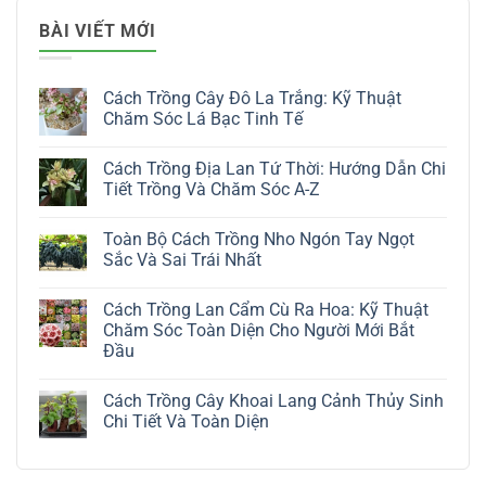
BÀI VIẾT MỚI
Cách Trồng Cây Đô La Trắng: Kỹ Thuật
Chăm Sóc Lá Bạc Tinh Tế
Không
có
Cách Trồng Địa Lan Tứ Thời: Hướng Dẫn Chi
bình
luận
Tiết Trồng Và Chăm Sóc A-Z
ở
Cách
Không
Trồng
có
Toàn Bộ Cách Trồng Nho Ngón Tay Ngọt
Cây
bình
Đô
luận
Sắc Và Sai Trái Nhất
La
ở
Trắng:
Cách
Không
Kỹ
Trồng
có
Cách Trồng Lan Cẩm Cù Ra Hoa: Kỹ Thuật
Thuật
Địa
bình
Chăm
Lan
luận
Chăm Sóc Toàn Diện Cho Người Mới Bắt
Sóc
Tứ
ở
Đầu
Lá
Thời:
Toàn
Bạc
Hướng
Bộ
Không
Tinh
Dẫn
Cách
có
Tế
Chi
Trồng
Cách Trồng Cây Khoai Lang Cảnh Thủy Sinh
bình
Tiết
Nho
luận
Chi Tiết Và Toàn Diện
Trồng
Ngón
ở
Và
Tay
Cách
Không
Chăm
Ngọt
Trồng
có
Sóc
Sắc
Lan
bình
A-
Và
Cẩm