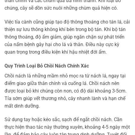
thân chính và các chùm quả đã hình thành. Khi loại bỏ
chúng, cây sẽ dồn sức nuôi những chùm quả hiện có.
Việc tỉa cành cũng giúp tạo độ thông thoáng cho tán lá, cải
thiện sự lưu thông không khí bên trong bộ tán. Khi bộ tán
thông thoáng, độ ẩm giảm, giúp ngăn chặn sự phát triển
của nấm bệnh gây hại cho lá và thân. Điều này cực kỳ
quan trọng trong điều kiện khí hậu nhiệt đới ẩm.
Quy Trình Loại Bỏ Chồi Nách Chính Xác
Chồi nách là những mầm nhỏ mọc ra từ nách lá, ngay tại
điểm giao giữa thân chính và cuống lá. Chồi nách nên
được loại bỏ khi chúng còn non, có độ dài khoảng 3-5cm.
Tỉa sớm giúp vết thương nhỏ, cây nhanh lành và hạn chế
mất dinh dưỡng.
Sử dụng tay hoặc kéo sắc, sạch để ngắt chồi nách. Cần
thực hiện thao tác này thường xuyên, khoảng 4-5 ngày một
lần, để đảm bảo cây luôn tập trung dinh dưỡng. Tuyệt đối