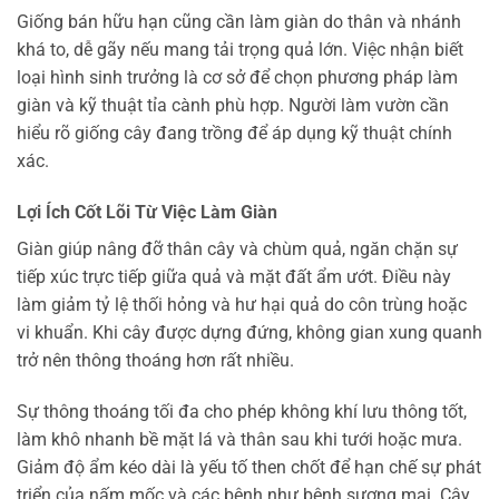
Giống bán hữu hạn cũng cần làm giàn do thân và nhánh
khá to, dễ gãy nếu mang tải trọng quả lớn. Việc nhận biết
loại hình sinh trưởng là cơ sở để chọn phương pháp làm
giàn và kỹ thuật tỉa cành phù hợp. Người làm vườn cần
hiểu rõ giống cây đang trồng để áp dụng kỹ thuật chính
xác.
Lợi Ích Cốt Lõi Từ Việc Làm Giàn
Giàn giúp nâng đỡ thân cây và chùm quả, ngăn chặn sự
tiếp xúc trực tiếp giữa quả và mặt đất ẩm ướt. Điều này
làm giảm tỷ lệ thối hỏng và hư hại quả do côn trùng hoặc
vi khuẩn. Khi cây được dựng đứng, không gian xung quanh
trở nên thông thoáng hơn rất nhiều.
Sự thông thoáng tối đa cho phép không khí lưu thông tốt,
làm khô nhanh bề mặt lá và thân sau khi tưới hoặc mưa.
Giảm độ ẩm kéo dài là yếu tố then chốt để hạn chế sự phát
triển của nấm mốc và các bệnh như bệnh sương mai. Cây