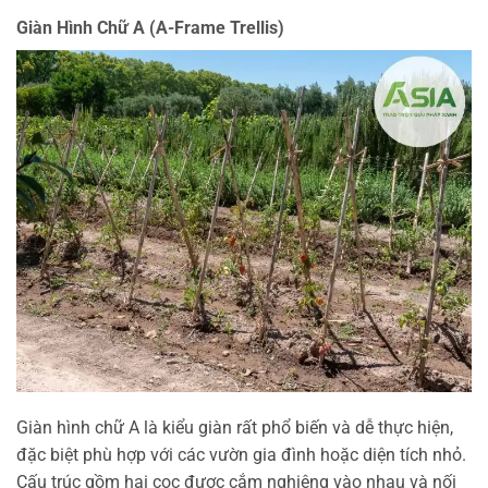
Giàn Hình Chữ A (A-Frame Trellis)
Giàn hình chữ A là kiểu giàn rất phổ biến và dễ thực hiện,
đặc biệt phù hợp với các vườn gia đình hoặc diện tích nhỏ.
Cấu trúc gồm hai cọc được cắm nghiêng vào nhau và nối