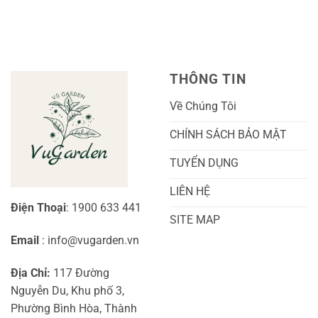
luận
Z
Sai
Cù
ở
Trái
Ra
Cách
Nhất
Hoa:
Trồng
Kỹ
Cây
Thuật
Khoai
Chăm
Lang
Sóc
Cảnh
Toàn
Thủy
THÔNG TIN
Diện
Sinh
Cho
Chi
Người
Tiết
Về Chúng Tôi
Mới
Và
Bắt
Toàn
Đầu
Diện
CHÍNH SÁCH BẢO MẬT
TUYỂN DỤNG
LIÊN HỆ
Điện Thoại
: 1900 633 441
SITE MAP
Email
: info@vugarden.vn
Địa Chỉ:
117 Đường
Nguyễn Du, Khu phố 3,
Phường Bình Hòa, Thành