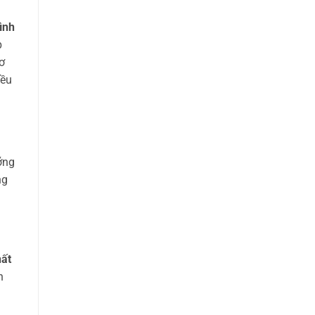
h
ình
p
ơ
iều
ỡng
ng
hất
n