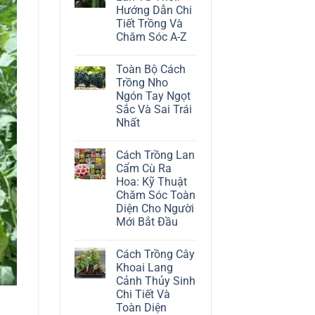
ở
Hướng Dẫn Chi
Cách
Trồng
Tiết Trồng Và
Cây
Chăm Sóc A-Z
Đô
La
Không
Trắng:
có
Kỹ
Toàn Bộ Cách
bình
Thuật
luận
Trồng Nho
Chăm
ở
Sóc
Ngón Tay Ngọt
Cách
Lá
Trồng
Sắc Và Sai Trái
Bạc
Địa
Tinh
Nhất
Lan
Tế
Tứ
Không
Thời:
có
Hướng
Cách Trồng Lan
bình
Dẫn
luận
Cẩm Cù Ra
Chi
ở
Tiết
Hoa: Kỹ Thuật
Toàn
Trồng
Bộ
Chăm Sóc Toàn
Và
Cách
Chăm
Diện Cho Người
Trồng
Sóc
Nho
Mới Bắt Đầu
A-
Ngón
Z
Không
Tay
có
Ngọt
Cách Trồng Cây
bình
Sắc
luận
Và
Khoai Lang
ở
Sai
Cảnh Thủy Sinh
Cách
Trái
Trồng
Nhất
Chi Tiết Và
Lan
Toàn Diện
Cẩm