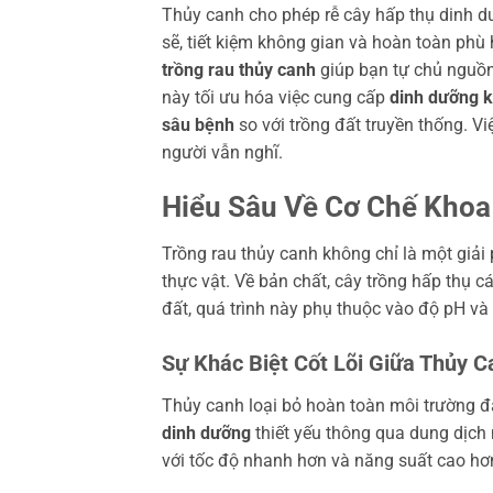
Thủy canh cho phép rễ cây hấp thụ dinh d
sẽ, tiết kiệm không gian và hoàn toàn ph
trồng rau thủy canh
giúp bạn tự chủ nguồ
này tối ưu hóa việc cung cấp
dinh dưỡng 
sâu bệnh
so với trồng đất truyền thống. V
người vẫn nghĩ.
Hiểu Sâu Về Cơ Chế Khoa
Trồng rau thủy canh không chỉ là một giả
thực vật. Về bản chất, cây trồng hấp thụ 
đất, quá trình này phụ thuộc vào độ pH và 
Sự Khác Biệt Cốt Lõi Giữa Thủy C
Thủy canh loại bỏ hoàn toàn môi trường đấ
dinh dưỡng
thiết yếu thông qua dung dịch 
với tốc độ nhanh hơn và năng suất cao hơ