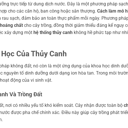
ưỡng trực tiếp từ dung dịch nước. Đây là một phương pháp sạc
ù hợp cho các căn hộ, ban công hoặc sân thượng.
Cách làm mô h
n rau sạch, đảm bảo an toàn thực phẩm mỗi ngày. Phương phá
khoáng chất
cho cây trồng, đồng thời giảm thiểu đáng kể nguy c
iệc xây dựng một
hệ thống thủy canh
không hề phức tạp như nh
 Học Của Thủy Canh
i pháp không đất; nó còn là một ứng dụng của khoa học dinh dư
các nguyên tố dinh dưỡng dưới dạng ion hòa tan. Trong môi trườ
hoạt động của vi sinh vật.
anh Và Trồng Đất
t, nơi có nhiều yếu tố khó kiểm soát. Cây nhận được toàn bộ
c
nước được pha chế chính xác. Điều này giúp cây trồng phát triể
n.