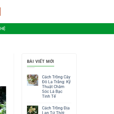
 HỆ
BÀI VIẾT MỚI
Cách Trồng Cây
Đô La Trắng: Kỹ
Thuật Chăm
Sóc Lá Bạc
Tinh Tế
Không
có
Cách Trồng Địa
bình
luận
Lan Tứ Thời: