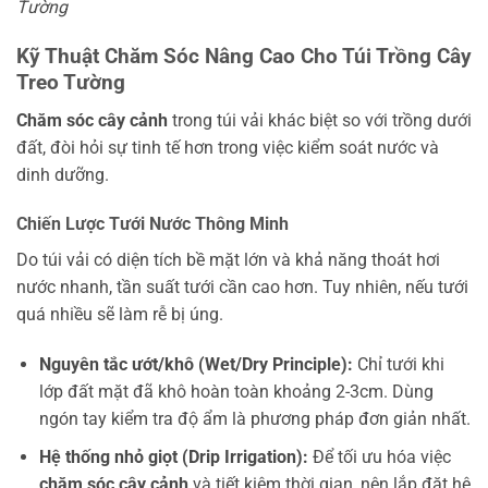
Tường
Kỹ Thuật Chăm Sóc Nâng Cao Cho Túi Trồng Cây
Treo Tường
Chăm sóc cây cảnh
trong túi vải khác biệt so với trồng dưới
đất, đòi hỏi sự tinh tế hơn trong việc kiểm soát nước và
dinh dưỡng.
Chiến Lược Tưới Nước Thông Minh
Do túi vải có diện tích bề mặt lớn và khả năng thoát hơi
nước nhanh, tần suất tưới cần cao hơn. Tuy nhiên, nếu tưới
quá nhiều sẽ làm rễ bị úng.
Nguyên tắc ướt/khô (Wet/Dry Principle):
Chỉ tưới khi
lớp đất mặt đã khô hoàn toàn khoảng 2-3cm. Dùng
ngón tay kiểm tra độ ẩm là phương pháp đơn giản nhất.
Hệ thống nhỏ giọt (Drip Irrigation):
Để tối ưu hóa việc
chăm sóc cây cảnh
và tiết kiệm thời gian, nên lắp đặt hệ