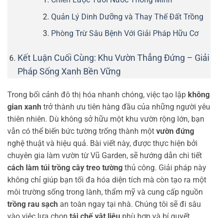
Quản Lý Dinh Dưỡng và Thay Thế Đất Trồng
Phòng Trừ Sâu Bệnh Với Giải Pháp Hữu Cơ
Kết Luận Cuối Cùng: Khu Vườn Thẳng Đứng – Giải
Pháp Sống Xanh Bền Vững
Trong bối cảnh đô thị hóa nhanh chóng, việc tạo lập
không
gian xanh
trở thành ưu tiên hàng đầu của những người yêu
thiên nhiên. Dù không sở hữu một khu vườn rộng lớn, bạn
vẫn có thể biến bức tường trống thành một
vườn đứng
nghệ thuật và hiệu quả. Bài viết này, được thực hiện bởi
chuyên gia làm vườn từ Vũ Garden, sẽ hướng dẫn chi tiết
cách làm túi trồng cây treo tường
thủ công. Giải pháp này
không chỉ giúp bạn tối đa hóa diện tích mà còn tạo ra một
môi trường sống trong lành, thẩm mỹ và cung cấp nguồn
trồng rau sạch
an toàn ngay tại nhà. Chúng tôi sẽ đi sâu
vào việc lựa chọn
tái chế vật liệu
phù hợp và bí quyết