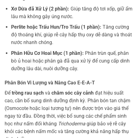
Xơ Dừa đã Xử Lý (2 phần):
Giúp tăng độ tơi xốp, giữ ẩm
lâu mà không gây úng nước.
Perlite hoặc Trấu Hun/Tro Trấu (1 phần):
Tăng cường
độ thoáng khí, giúp rễ cây hấp thụ oxy dễ dàng và thoát
nước nhanh chóng.
Phân Hữu Cơ Hoai Mục (1 phần):
Phân trùn quế, phân
bò ủ hoai hoặc phân gà đã qua xử lý để cung cấp dinh
dưỡng lâu dài, nuôi dưỡng cây.
Phân Bón Vi Lượng và Nâng Cao E-E-A-T
Để
trồng rau sạch
và
chăm sóc cây cảnh
đạt hiệu suất
cao, cần bổ sung dinh dưỡng định kỳ. Phân bón tan chậm
(Osmocote hoặc loại tương tự) nên được trộn vào giá thể
ngay từ đầu. Đồng thời, việc bổ sung các chế phẩm sinh
học như nấm đối kháng
Trichoderma
giúp bảo vệ rễ cây
khỏi các bệnh nấm mốc và tăng cường khả năng hấp thụ