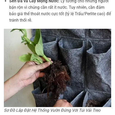
Sen Đá và Cây Mọng Nước:
Lý tưởng cho những người
bận rộn vì chúng cần rất ít nước. Tuy nhiên, cần đảm
bảo giá thể thoát nước cực tốt (tỷ lệ Trấu/Perlite cao) để
tránh thối rễ.
Sơ Đồ Lắp Đặt Hệ Thống Vườn Đứng Với Túi Vải Treo