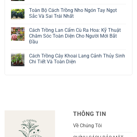
Cách
Không
Trồng
có
Toàn Bộ Cách Trồng Nho Ngón Tay Ngọt
Cây
bình
Đô
luận
Sắc Và Sai Trái Nhất
La
ở
Trắng:
Cách
Không
Kỹ
Trồng
có
Cách Trồng Lan Cẩm Cù Ra Hoa: Kỹ Thuật
Thuật
Địa
bình
Chăm
Lan
luận
Chăm Sóc Toàn Diện Cho Người Mới Bắt
Sóc
Tứ
ở
Đầu
Lá
Thời:
Toàn
Bạc
Hướng
Bộ
Không
Tinh
Dẫn
Cách
có
Tế
Chi
Trồng
Cách Trồng Cây Khoai Lang Cảnh Thủy Sinh
bình
Tiết
Nho
luận
Chi Tiết Và Toàn Diện
Trồng
Ngón
ở
Và
Tay
Cách
Không
Chăm
Ngọt
Trồng
có
Sóc
Sắc
Lan
bình
A-
Và
Cẩm
luận
Z
Sai
Cù
ở
Trái
Ra
Cách
Nhất
Hoa:
Trồng
Kỹ
Cây
Thuật
Khoai
Chăm
Lang
Sóc
Cảnh
Toàn
Thủy
THÔNG TIN
Diện
Sinh
Cho
Chi
Người
Tiết
Về Chúng Tôi
Mới
Và
Bắt
Toàn
Đầu
Diện