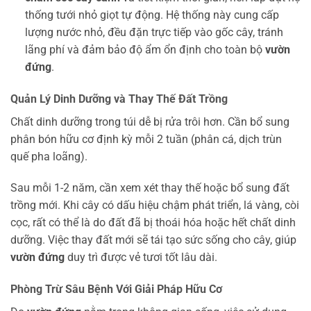
thống tưới nhỏ giọt tự động. Hệ thống này cung cấp
lượng nước nhỏ, đều đặn trực tiếp vào gốc cây, tránh
lãng phí và đảm bảo độ ẩm ổn định cho toàn bộ
vườn
đứng
.
Quản Lý Dinh Dưỡng và Thay Thế Đất Trồng
Chất dinh dưỡng trong túi dễ bị rửa trôi hơn. Cần bổ sung
phân bón hữu cơ định kỳ mỗi 2 tuần (phân cá, dịch trùn
quế pha loãng).
Sau mỗi 1-2 năm, cần xem xét thay thế hoặc bổ sung đất
trồng mới. Khi cây có dấu hiệu chậm phát triển, lá vàng, còi
cọc, rất có thể là do đất đã bị thoái hóa hoặc hết chất dinh
dưỡng. Việc thay đất mới sẽ tái tạo sức sống cho cây, giúp
vườn đứng
duy trì được vẻ tươi tốt lâu dài.
Phòng Trừ Sâu Bệnh Với Giải Pháp Hữu Cơ