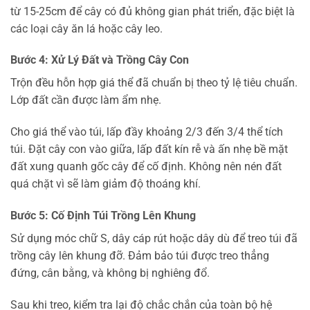
từ 15-25cm để cây có đủ không gian phát triển, đặc biệt là
các loại cây ăn lá hoặc cây leo.
Bước 4: Xử Lý Đất và Trồng Cây Con
Trộn đều hỗn hợp giá thể đã chuẩn bị theo tỷ lệ tiêu chuẩn.
Lớp đất cần được làm ẩm nhẹ.
Cho giá thể vào túi, lấp đầy khoảng 2/3 đến 3/4 thể tích
túi. Đặt cây con vào giữa, lấp đất kín rễ và ấn nhẹ bề mặt
đất xung quanh gốc cây để cố định. Không nên nén đất
quá chặt vì sẽ làm giảm độ thoáng khí.
Bước 5: Cố Định Túi Trồng Lên Khung
Sử dụng móc chữ S, dây cáp rút hoặc dây dù để treo túi đã
trồng cây lên khung đỡ. Đảm bảo túi được treo thẳng
đứng, cân bằng, và không bị nghiêng đổ.
Sau khi treo, kiểm tra lại độ chắc chắn của toàn bộ hệ