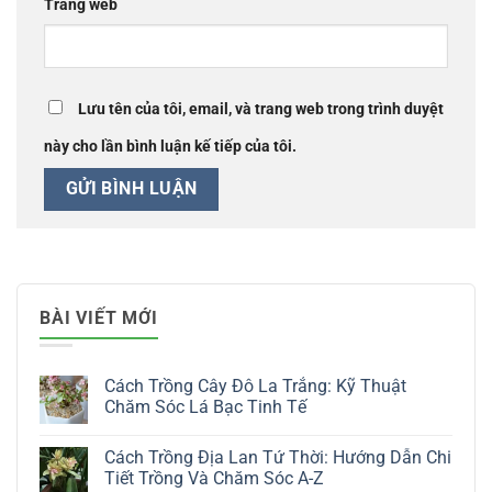
Trang web
Lưu tên của tôi, email, và trang web trong trình duyệt
này cho lần bình luận kế tiếp của tôi.
BÀI VIẾT MỚI
Cách Trồng Cây Đô La Trắng: Kỹ Thuật
Chăm Sóc Lá Bạc Tinh Tế
Không
có
Cách Trồng Địa Lan Tứ Thời: Hướng Dẫn Chi
bình
luận
Tiết Trồng Và Chăm Sóc A-Z
ở