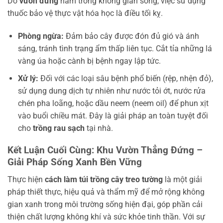
Do
vườn đứng
nằm trong không gian sống, việc sử dụng
thuốc bảo vệ thực vật hóa học là điều tối kỵ.
Phòng ngừa:
Đảm bảo cây được đón đủ gió và ánh
sáng, tránh tình trạng ẩm thấp liên tục. Cắt tỉa những lá
vàng úa hoặc cành bị bệnh ngay lập tức.
Xử lý:
Đối với các loại sâu bệnh phổ biến (rệp, nhện đỏ),
sử dụng dung dịch tự nhiên như nước tỏi ớt, nước rửa
chén pha loãng, hoặc dầu neem (neem oil) để phun xịt
vào buổi chiều mát. Đây là giải pháp an toàn tuyệt đối
cho
trồng rau sạch
tại nhà.
Kết Luận Cuối Cùng: Khu Vườn Thẳng Đứng –
Giải Pháp Sống Xanh Bền Vững
Thực hiện
cách làm túi trồng cây treo tường
là một giải
pháp thiết thực, hiệu quả và thẩm mỹ để mở rộng không
gian xanh trong môi trường sống hiện đại, góp phần cải
thiện chất lượng không khí và sức khỏe tinh thần. Với sự