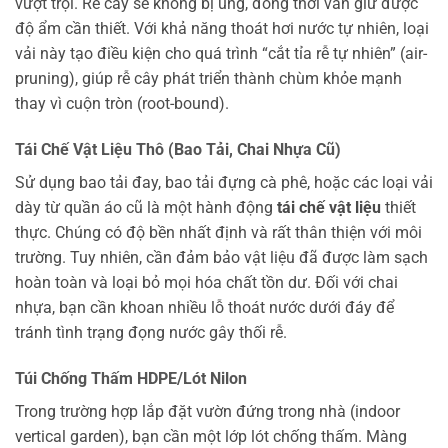
vượt trội. Rễ cây sẽ không bị úng, đồng thời vẫn giữ được
độ ẩm cần thiết. Với khả năng thoát hơi nước tự nhiên, loại
vải này tạo điều kiện cho quá trình “cắt tỉa rễ tự nhiên” (air-
pruning), giúp rễ cây phát triển thành chùm khỏe mạnh
thay vì cuộn tròn (root-bound).
Tái Chế Vật Liệu Thô (Bao Tải, Chai Nhựa Cũ)
Sử dụng bao tải đay, bao tải đựng cà phê, hoặc các loại vải
dày từ quần áo cũ là một hành động
tái chế vật liệu
thiết
thực. Chúng có độ bền nhất định và rất thân thiện với môi
trường. Tuy nhiên, cần đảm bảo vật liệu đã được làm sạch
hoàn toàn và loại bỏ mọi hóa chất tồn dư. Đối với chai
nhựa, bạn cần khoan nhiều lỗ thoát nước dưới đáy để
tránh tình trạng đọng nước gây thối rễ.
Túi Chống Thấm HDPE/Lót Nilon
Trong trường hợp lắp đặt vườn đứng trong nhà (indoor
vertical garden), bạn cần một lớp lót chống thấm. Màng