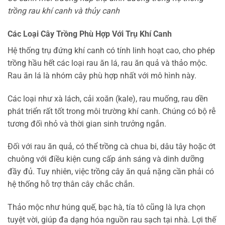
trồng rau khí canh và thủy canh
Các Loại Cây Trồng Phù Hợp Với Trụ Khí Canh
Hệ thống trụ đứng khí canh có tính linh hoạt cao, cho phép
trồng hầu hết các loại rau ăn lá, rau ăn quả và thảo mộc.
Rau ăn lá là nhóm cây phù hợp nhất với mô hình này.
Các loại như xà lách, cải xoăn (kale), rau muống, rau dền
phát triển rất tốt trong môi trường khí canh. Chúng có bộ rễ
tương đối nhỏ và thời gian sinh trưởng ngắn.
Đối với rau ăn quả, có thể trồng cà chua bi, dâu tây hoặc ớt
chuông với điều kiện cung cấp ánh sáng và dinh dưỡng
đầy đủ. Tuy nhiên, việc trồng cây ăn quả nặng cần phải có
hệ thống hỗ trợ thân cây chắc chắn.
Thảo mộc như húng quế, bạc hà, tía tô cũng là lựa chọn
tuyệt vời, giúp đa dạng hóa nguồn rau sạch tại nhà. Lợi thế