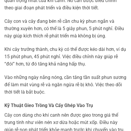
quan trọng nhất của khí canh. Nó cần được điều chỉnh
theo giai đoạn phát triển và điều kiện thời tiết.
Cây con và cây đang bén rễ cần chu kỳ phun ngắn và
thường xuyên hơn, có thể là 5 giây phun, 5 phút nghỉ. Điều
này giúp kích thích rễ phát triển mà không bị úng.
Khi cây trưởng thành, chu kỳ có thể được kéo dài hơn, ví dụ
15 phút phun, 45 phút nghỉ. Việc điều chỉnh này giúp rễ
“đói” hơn, từ đó tăng khả năng hấp thụ.
Vào những ngày nắng nóng, cần tăng tần suất phun sương
để làm mát vùng rễ và ngăn ngừa rễ bị khô. Việc theo dõi
thời tiết là bắt buộc.
Kỹ Thuật Gieo Trồng Và Cấy Ghép Vào Trụ
Cây con dùng cho khí canh nên được gieo trong giá thể
trung tính như viên nén xơ dừa hoặc mút xốp. Điều này
giúp rễ non phát triển khỏe mạnh trước khi chuyển vào trụ.