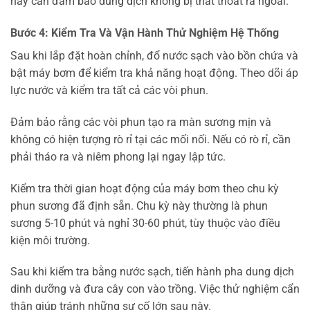
này cần đảm bảo dung dịch không bị thất thoát ra ngoài.
Bước 4: Kiểm Tra Và Vận Hành Thử Nghiệm Hệ Thống
Sau khi lắp đặt hoàn chỉnh, đổ nước sạch vào bồn chứa và
bật máy bơm để kiểm tra khả năng hoạt động. Theo dõi áp
lực nước và kiểm tra tất cả các vòi phun.
Đảm bảo rằng các vòi phun tạo ra màn sương mịn và
không có hiện tượng rò rỉ tại các mối nối. Nếu có rò rỉ, cần
phải tháo ra và niêm phong lại ngay lập tức.
Kiểm tra thời gian hoạt động của máy bơm theo chu kỳ
phun sương đã định sẵn. Chu kỳ này thường là phun
sương 5-10 phút và nghỉ 30-60 phút, tùy thuộc vào điều
kiện môi trường.
Sau khi kiểm tra bằng nước sạch, tiến hành pha dung dịch
dinh dưỡng và đưa cây con vào trồng. Việc thử nghiệm cẩn
thận giúp tránh những sự cố lớn sau này.