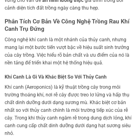
vững cho vấn đề
an ninh lương thực
gia đình trong bối
cảnh diện tích đất trồng ngày càng thu hẹp.
Phân Tích Cơ Bản Về Công Nghệ Trồng Rau Khí
Canh Trụ Đứng
Công nghệ khí canh là một nhánh của thủy canh, nhưng
mang lại một bước tiến vượt bậc về hiệu suất sinh trưởng
của cây trồng. Việc hiểu rõ bản chất và ưu điểm của nó là
nền tảng để triển khai một hệ thống hiệu quả.
Khí Canh Là Gì Và Khác Biệt So Với Thủy Canh
Khí canh (Aeroponics) là kỹ thuật trồng cây trong môi
trường thoáng khí, nơi rễ cây được treo lơ lửng và hấp thụ
chất dinh dưỡng dưới dạng sương mù. Khác biệt cơ bản
nhất so với thủy canh chính là môi trường tiếp xúc của rễ
cây. Trong khi thủy canh ngâm rễ trong dung dịch lỏng, khí
canh cung cấp chất dinh dưỡng dưới dạng hạt sương siêu
nhỏ.