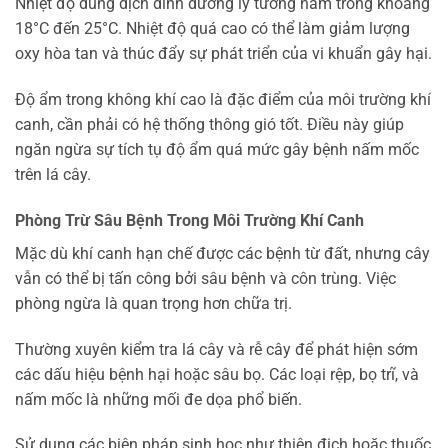
Nhiệt độ dung dịch dinh dưỡng lý tưởng nằm trong khoảng
18°C đến 25°C. Nhiệt độ quá cao có thể làm giảm lượng
oxy hòa tan và thúc đẩy sự phát triển của vi khuẩn gây hại.
Độ ẩm trong không khí cao là đặc điểm của môi trường khí
canh, cần phải có hệ thống thông gió tốt. Điều này giúp
ngăn ngừa sự tích tụ độ ẩm quá mức gây bệnh nấm mốc
trên lá cây.
Phòng Trừ Sâu Bệnh Trong Môi Trường Khí Canh
Mặc dù khí canh hạn chế được các bệnh từ đất, nhưng cây
vẫn có thể bị tấn công bởi sâu bệnh và côn trùng. Việc
phòng ngừa là quan trọng hơn chữa trị.
Thường xuyên kiểm tra lá cây và rễ cây để phát hiện sớm
các dấu hiệu bệnh hại hoặc sâu bọ. Các loại rệp, bọ trĩ, và
nấm mốc là những mối đe dọa phổ biến.
Sử dụng các biện pháp sinh học như thiên địch hoặc thuốc