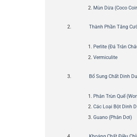
Mùn Dừa (Coco Coir
Thành Phần Tăng Cườ
Perlite (Đá Trân Châ
Vermiculite
Bổ Sung Chất Dinh Dư
Phân Trùn Quế (Wor
Các Loại Bột Dinh 
Guano (Phân Dơi)
Khoáng Chất Điều Chỉ