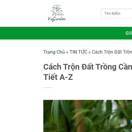
Bỏ
qua
Tìm
kiếm:
nội
dung
GI
Trang Chủ
»
TIN TỨC
»
Cách Trộn Đất Trồ
Cách Trộn Đất Trồng Cầ
Tiết A-Z