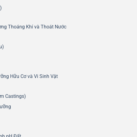
)
ng Thoáng Khí và Thoát Nước
u)
ỡng Hữu Cơ và Vi Sinh Vật
m Castings)
Dưỡng
nh pH Đất