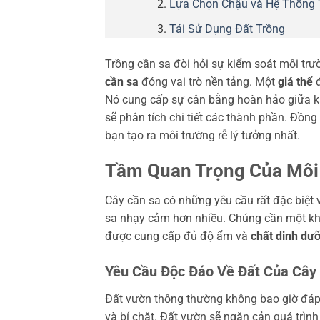
Lựa Chọn Chậu và Hệ Thống 
Tái Sử Dụng Đất Trồng
Trồng cần sa đòi hỏi sự kiểm soát môi tr
cần sa
đóng vai trò nền tảng. Một
giá thể
đ
Nó cung cấp sự cân bằng hoàn hảo giữa 
sẽ phân tích chi tiết các thành phần. Đồng
bạn tạo ra môi trường rễ lý tưởng nhất.
Tầm Quan Trọng Của Môi 
Cây cần sa có những yêu cầu rất đặc biệt v
sa nhạy cảm hơn nhiều. Chúng cần một không
được cung cấp đủ độ ẩm và
chất dinh dư
Yêu Cầu Độc Đáo Về Đất Của Cây
Đất vườn thông thường không bao giờ đá
và bí chặt. Đất vườn sẽ ngăn cản quá trình 