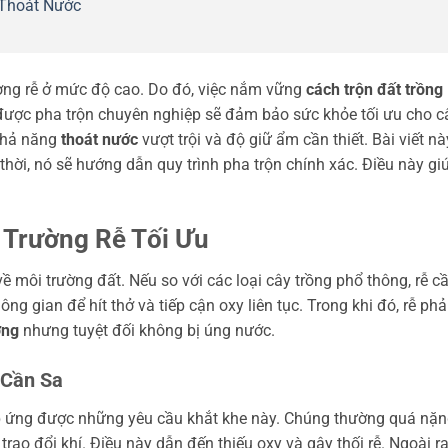
Thoát Nước
ường rễ ở mức độ cao. Do đó, việc nắm vững
cách trộn đất trồng
ược pha trộn chuyên nghiệp sẽ đảm bảo sức khỏe tối ưu cho c
khả năng
thoát nước
vượt trội và độ giữ ẩm cần thiết. Bài viết nà
 thời, nó sẽ hướng dẫn quy trình pha trộn chính xác. Điều này gi
Trường Rễ Tối Ưu
ề môi trường đất. Nếu so với các loại cây trồng phổ thông, rễ c
 gian để hít thở và tiếp cận oxy liên tục. Trong khi đó, rễ phả
ỡng
nhưng tuyệt đối không bị úng nước.
 Cần Sa
p ứng được những yêu cầu khắt khe này. Chúng thường quá nặ
trao đổi khí. Điều này dẫn đến thiếu oxy và gây thối rễ. Ngoài ra