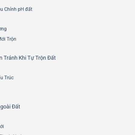
u Chỉnh pH đất
ờng
Mới Trộn
 Tránh Khi Tự Trộn Đất
u Trúc
goài Đất
ới