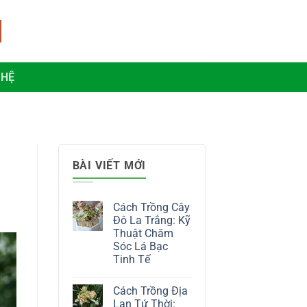
 HỆ
BÀI VIẾT MỚI
Cách Trồng Cây
Đô La Trắng: Kỹ
Thuật Chăm
Sóc Lá Bạc
Tinh Tế
Không
có
Cách Trồng Địa
bình
luận
Lan Tứ Thời: