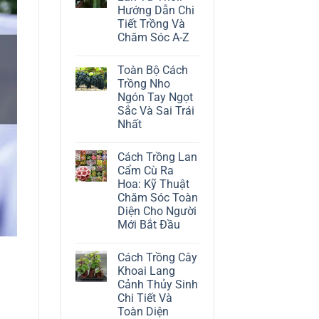
ở
Hướng Dẫn Chi
Cách
Trồng
Tiết Trồng Và
Cây
Chăm Sóc A-Z
Đô
La
Không
Trắng:
có
Kỹ
Toàn Bộ Cách
bình
Thuật
luận
Trồng Nho
Chăm
ở
Sóc
Ngón Tay Ngọt
Cách
Lá
Trồng
Sắc Và Sai Trái
Bạc
Địa
Tinh
Nhất
Lan
Tế
Tứ
Không
Thời:
có
Hướng
Cách Trồng Lan
bình
Dẫn
luận
Cẩm Cù Ra
Chi
ở
Tiết
Hoa: Kỹ Thuật
Toàn
Trồng
Bộ
Chăm Sóc Toàn
Và
Cách
Chăm
Diện Cho Người
Trồng
Sóc
Nho
Mới Bắt Đầu
A-
Ngón
Z
Không
Tay
có
Ngọt
Cách Trồng Cây
bình
Sắc
luận
Và
Khoai Lang
ở
Sai
Cảnh Thủy Sinh
Cách
Trái
Trồng
Nhất
Chi Tiết Và
Lan
Toàn Diện
Cẩm