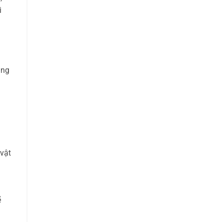
i
ũng
 vật
ẽ