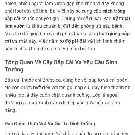
nhiên, nhiều người làm vườn gặp khó khăn vì đây không
phải loại cây dễ tính. Bài viết này sẽ cung cấp
cách trồng
bắp cải
chuẩn chuyên gia. Chúng tôi sẽ đi sâu vào
kỹ thuật
làm vườn
từ khâu chuẩn bị đất đến phòng trừ sâu bệnh.
Mục tiêu là giúp bạn chinh phục thành công loại
giống bắp
cải
ưa mát này. Việc nắm rõ
độ pH đất
và lịch trình chăm
sóc là chìa khóa để có một vụ mùa bội thu.
Tổng Quan Về Cây Bắp Cải Và Yêu Cầu Sinh
Trưởng
Bắp cải thuộc chi Brassica, cùng họ với súp lơ và cải xoăn.
Nó còn được biết đến với tên gọi bắp sú. Cây hình thành từ
nhiều lớp lá dày cuộn chặt quanh cuống. Lớp lá ngoài
thường có màu xanh đậm do tiếp xúc trực tiếp với ánh
nắng.
Đặc Điểm Thực Vật Và Giá Trị Dinh Dưỡng
Bắp cải là cây hai năm. Nó chỉ tạo bắp trong năm đầu tiên.