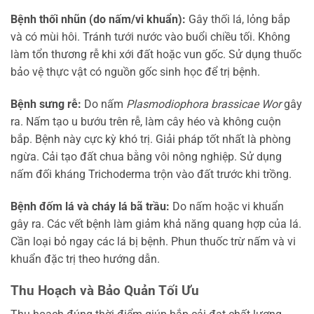
Bệnh thối nhũn (do nấm/vi khuẩn):
Gây thối lá, lỏng bắp
và có mùi hôi. Tránh tưới nước vào buổi chiều tối. Không
làm tổn thương rễ khi xới đất hoặc vun gốc. Sử dụng thuốc
bảo vệ thực vật có nguồn gốc sinh học để trị bệnh.
Bệnh sưng rễ:
Do nấm
Plasmodiophora brassicae Wor
gây
ra. Nấm tạo u bướu trên rễ, làm cây héo và không cuộn
bắp. Bệnh này cực kỳ khó trị. Giải pháp tốt nhất là phòng
ngừa. Cải tạo đất chua bằng vôi nông nghiệp. Sử dụng
nấm đối kháng Trichoderma trộn vào đất trước khi trồng.
Bệnh đốm lá và cháy lá bã trầu:
Do nấm hoặc vi khuẩn
gây ra. Các vết bệnh làm giảm khả năng quang hợp của lá.
Cần loại bỏ ngay các lá bị bệnh. Phun thuốc trừ nấm và vi
khuẩn đặc trị theo hướng dẫn.
Thu Hoạch và Bảo Quản Tối Ưu