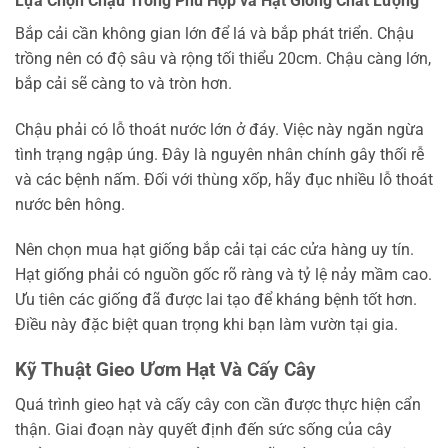
Lựa Chọn Chậu Trồng Phù Hợp và Hạt Giống Chất Lượng
Bắp cải cần không gian lớn để lá và bắp phát triển. Chậu
trồng nên có độ sâu và rộng tối thiểu 20cm. Chậu càng lớn,
bắp cải sẽ càng to và tròn hơn.
Chậu phải có lỗ thoát nước lớn ở đáy. Việc này ngăn ngừa
tình trạng ngập úng. Đây là nguyên nhân chính gây thối rễ
và các bệnh nấm. Đối với thùng xốp, hãy đục nhiều lỗ thoát
nước bên hông.
Nên chọn mua hạt giống bắp cải tại các cửa hàng uy tín.
Hạt giống phải có nguồn gốc rõ ràng và tỷ lệ nảy mầm cao.
Ưu tiên các giống đã được lai tạo để kháng bệnh tốt hơn.
Điều này đặc biệt quan trọng khi bạn làm vườn tại gia.
Kỹ Thuật Gieo Ươm Hạt Và Cấy Cây
Quá trình gieo hạt và cấy cây con cần được thực hiện cẩn
thận. Giai đoạn này quyết định đến sức sống của cây