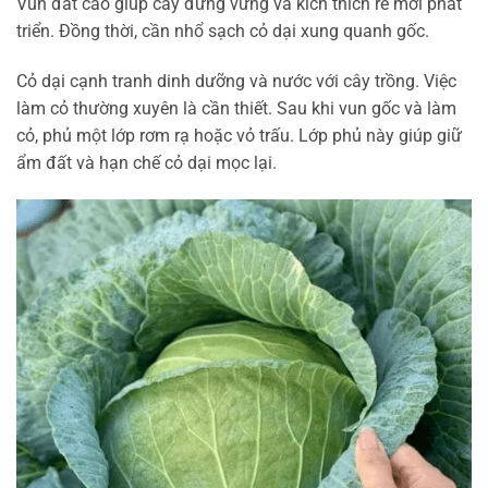
Vun đất cao giúp cây đứng vững và kích thích rễ mới phát
triển. Đồng thời, cần nhổ sạch cỏ dại xung quanh gốc.
Cỏ dại cạnh tranh dinh dưỡng và nước với cây trồng. Việc
làm cỏ thường xuyên là cần thiết. Sau khi vun gốc và làm
cỏ, phủ một lớp rơm rạ hoặc vỏ trấu. Lớp phủ này giúp giữ
ẩm đất và hạn chế cỏ dại mọc lại.