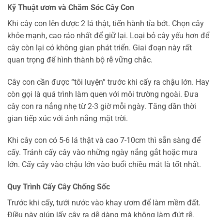
Kỹ Thuật ươm và Chăm Sóc Cây Con
Khi cây con lên được 2 lá thật, tiến hành tỉa bớt. Chọn cây
khỏe mạnh, cao ráo nhất để giữ lại. Loại bỏ cây yếu hơn để
cây còn lại có không gian phát triển. Giai đoạn này rất
quan trọng để hình thành bộ rễ vững chắc.
Cây con cần được “tôi luyện” trước khi cấy ra chậu lớn. Hay
còn gọi là quá trình làm quen với môi trường ngoài. Đưa
cây con ra nắng nhẹ từ 2-3 giờ mỗi ngày. Tăng dần thời
gian tiếp xúc với ánh nắng mặt trời.
Khi cây con có 5-6 lá thật và cao 7-10cm thì sẵn sàng để
cấy. Tránh cấy cây vào những ngày nắng gắt hoặc mưa
lớn. Cấy cây vào chậu lớn vào buổi chiều mát là tốt nhất.
Quy Trình Cấy Cây Chống Sốc
Trước khi cấy, tưới nước vào khay ươm để làm mềm đất.
Điều này giúp lấy cây ra dễ dàng mà không làm đứt rễ.