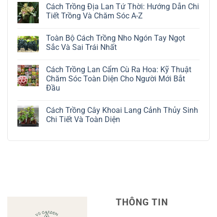
có
Cách Trồng Địa Lan Tứ Thời: Hướng Dẫn Chi
bình
luận
Tiết Trồng Và Chăm Sóc A-Z
ở
Cách
Không
Trồng
có
Toàn Bộ Cách Trồng Nho Ngón Tay Ngọt
Cây
bình
Đô
luận
Sắc Và Sai Trái Nhất
La
ở
Trắng:
Cách
Không
Kỹ
Trồng
có
Cách Trồng Lan Cẩm Cù Ra Hoa: Kỹ Thuật
Thuật
Địa
bình
Chăm
Lan
luận
Chăm Sóc Toàn Diện Cho Người Mới Bắt
Sóc
Tứ
ở
Đầu
Lá
Thời:
Toàn
Bạc
Hướng
Bộ
Không
Tinh
Dẫn
Cách
có
Tế
Chi
Trồng
Cách Trồng Cây Khoai Lang Cảnh Thủy Sinh
bình
Tiết
Nho
luận
Chi Tiết Và Toàn Diện
Trồng
Ngón
ở
Và
Tay
Cách
Không
Chăm
Ngọt
Trồng
có
Sóc
Sắc
Lan
bình
A-
Và
Cẩm
luận
Z
Sai
Cù
ở
Trái
Ra
Cách
Nhất
Hoa:
Trồng
Kỹ
Cây
Thuật
Khoai
Chăm
Lang
Sóc
Cảnh
Toàn
Thủy
THÔNG TIN
Diện
Sinh
Cho
Chi