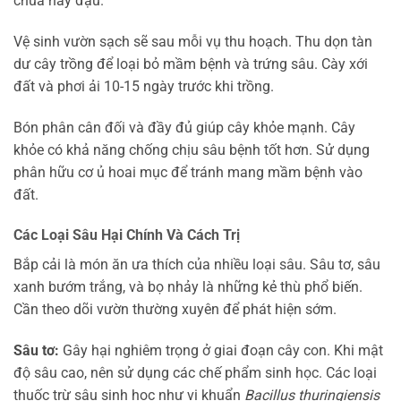
chua hay đậu.
Vệ sinh vườn sạch sẽ sau mỗi vụ thu hoạch. Thu dọn tàn
dư cây trồng để loại bỏ mầm bệnh và trứng sâu. Cày xới
đất và phơi ải 10-15 ngày trước khi trồng.
Bón phân cân đối và đầy đủ giúp cây khỏe mạnh. Cây
khỏe có khả năng chống chịu sâu bệnh tốt hơn. Sử dụng
phân hữu cơ ủ hoai mục để tránh mang mầm bệnh vào
đất.
Các Loại Sâu Hại Chính Và Cách Trị
Bắp cải là món ăn ưa thích của nhiều loại sâu. Sâu tơ, sâu
xanh bướm trắng, và bọ nhảy là những kẻ thù phổ biến.
Cần theo dõi vườn thường xuyên để phát hiện sớm.
Sâu tơ:
Gây hại nghiêm trọng ở giai đoạn cây con. Khi mật
độ sâu cao, nên sử dụng các chế phẩm sinh học. Các loại
thuốc trừ sâu sinh học như vi khuẩn
Bacillus thuringiensis