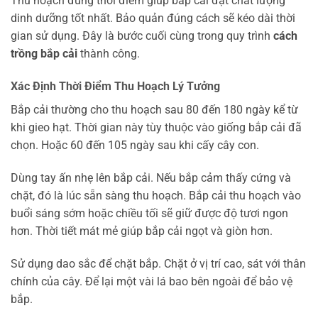
Thu hoạch đúng thời điểm giúp bắp cải đạt chất lượng
dinh dưỡng tốt nhất. Bảo quản đúng cách sẽ kéo dài thời
gian sử dụng. Đây là bước cuối cùng trong quy trình
cách
trồng bắp cải
thành công.
Xác Định Thời Điểm Thu Hoạch Lý Tưởng
Bắp cải thường cho thu hoạch sau 80 đến 180 ngày kể từ
khi gieo hạt. Thời gian này tùy thuộc vào giống bắp cải đã
chọn. Hoặc 60 đến 105 ngày sau khi cấy cây con.
Dùng tay ấn nhẹ lên bắp cải. Nếu bắp cảm thấy cứng và
chặt, đó là lúc sẵn sàng thu hoạch. Bắp cải thu hoạch vào
buổi sáng sớm hoặc chiều tối sẽ giữ được độ tươi ngon
hơn. Thời tiết mát mẻ giúp bắp cải ngọt và giòn hơn.
Sử dụng dao sắc để chặt bắp. Chặt ở vị trí cao, sát với thân
chính của cây. Để lại một vài lá bao bên ngoài để bảo vệ
bắp.