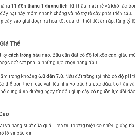
 tháng
11 đến tháng 1 dương lịch
. Khí hậu mát mẻ và khô ráo tr
c đẩy hạt nảy mầm nhanh chóng và hỗ trợ rễ cây phát triển sâu.
 cây vào giai đoạn ra hoa kết quả khi thời tiết ấm áp, tăng tỷ l
 Giá Thể
t kỳ
cách trồng bầu
nào. Bầu cần đất có độ tơi xốp cao, giàu m
a hoặc đất cát pha là những lựa chọn hàng đầu.
 nằm trong khoảng
6.0 đến 7.0
. Nếu đất trồng tại nhà có độ pH 
 thể trộn thêm các vật liệu như vỏ trấu hun, xơ dừa, tro trấu và
c bổ sung dinh dưỡng ngay từ đầu giúp cây có nguồn lực dồi dà
Cao
ái và năng suất của quả. Trên thị trường hiện có nhiều giống bầ
ồ lô và bầu dài.