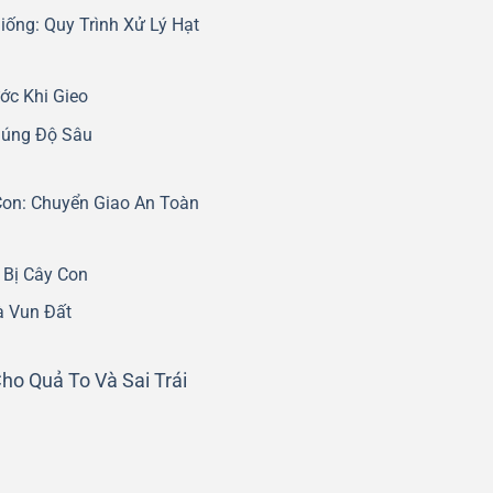
iống: Quy Trình Xử Lý Hạt
ớc Khi Gieo
Đúng Độ Sâu
Con: Chuyển Giao An Toàn
 Bị Cây Con
à Vun Đất
o Quả To Và Sai Trái
m