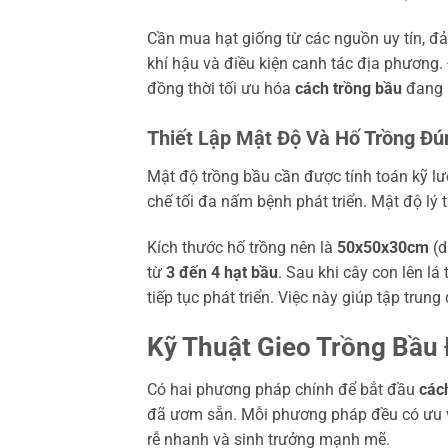
Cần mua hạt giống từ các nguồn uy tín, đ
khí hậu và điều kiện canh tác địa phương.
đồng thời tối ưu hóa
cách trồng bầu
đang 
Thiết Lập Mật Độ Và Hố Trồng Đ
Mật độ trồng bầu cần được tính toán kỹ l
chế tối đa nấm bệnh phát triển. Mật độ lý 
Kích thước hố trồng nên là
50x50x30cm
(d
từ
3 đến 4 hạt bầu
. Sau khi cây con lên lá
tiếp tục phát triển. Việc này giúp tập tru
Kỹ Thuật Gieo Trồng Bầu
Có hai phương pháp chính để bắt đầu
các
đã ươm sẵn. Mỗi phương pháp đều có ưu v
rễ nhanh và sinh trưởng mạnh mẽ.