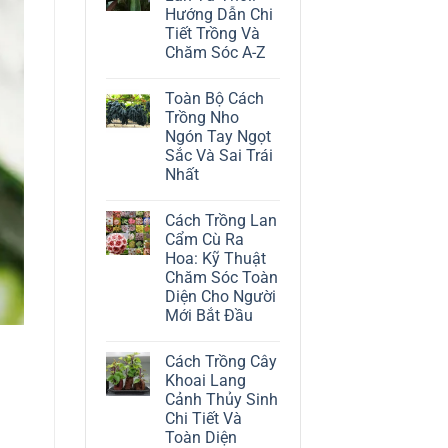
ở
Hướng Dẫn Chi
Cách
Trồng
Tiết Trồng Và
Cây
Chăm Sóc A-Z
Đô
La
Không
Trắng:
có
Kỹ
Toàn Bộ Cách
bình
Thuật
luận
Trồng Nho
Chăm
ở
Sóc
Ngón Tay Ngọt
Cách
Lá
Trồng
Sắc Và Sai Trái
Bạc
Địa
Tinh
Nhất
Lan
Tế
Tứ
Không
Thời:
có
Hướng
Cách Trồng Lan
bình
Dẫn
luận
Cẩm Cù Ra
Chi
ở
Tiết
Hoa: Kỹ Thuật
Toàn
Trồng
Bộ
Chăm Sóc Toàn
Và
Cách
Chăm
Diện Cho Người
Trồng
Sóc
Nho
Mới Bắt Đầu
A-
Ngón
Z
Không
Tay
có
Ngọt
Cách Trồng Cây
bình
Sắc
luận
Và
Khoai Lang
ở
Sai
Cảnh Thủy Sinh
Cách
Trái
Trồng
Nhất
Chi Tiết Và
Lan
Toàn Diện
Cẩm