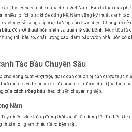
 cầu thiết yếu của nhiều gia đình Việt Nam. Bầu là loại quả phổ
ại nhiều lợi ích sức khỏe đáng kể. Nắm vững kỹ thuật canh tác l
ài viết này sẽ cung cấp một hướng dẫn toàn diện. Chúng tôi sẽ đ
g bầu
, đến
kỹ thuật bón phân
và
quản lý sâu bệnh
. Mục tiêu là 
những trái bầu to, chất lượng cao, đảm bảo vườn nhà luôn có
c
Canh Tác Bầu Chuyên Sâu
 cho năng suất vượt trội, giai đoạn chuẩn bị cần được thực hi
thời điểm gieo trồng và tối ưu hóa môi trường đất. Quá trình nà
ng của
cách trồng bầu
theo chuẩn chuyên nghiệp.
rong Năm
Tuy nhiên, việc trồng đúng thời vụ sẽ tận dụng tối đa điều kiện 
 thuận lợi, giảm thiểu rủi ro bệnh tật.