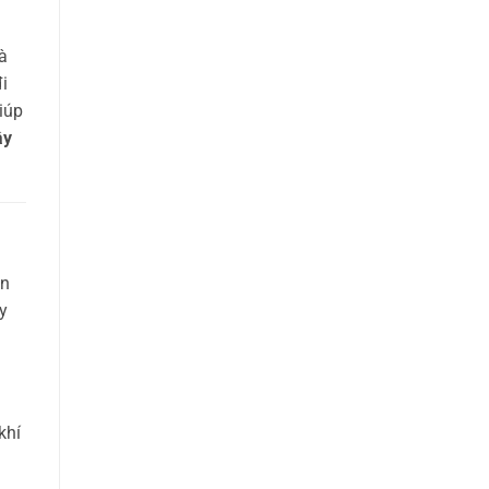
à
i
giúp
ây
ện
y
khí