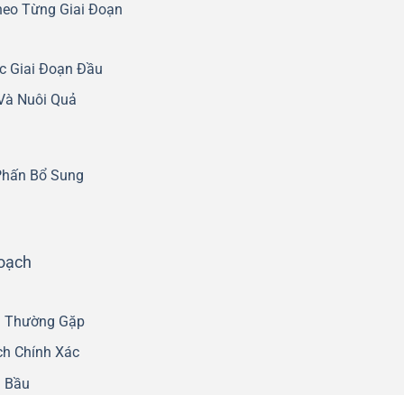
heo Từng Giai Đoạn
c Giai Đoạn Đầu
Và Nuôi Quả
Phấn Bổ Sung
oạch
h Thường Gặp
ch Chính Xác
i Bầu