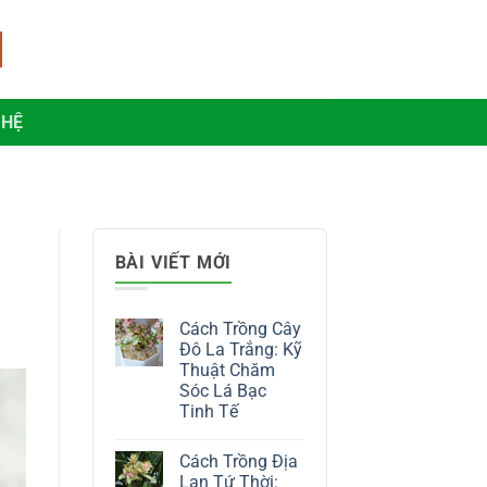
 HỆ
BÀI VIẾT MỚI
Cách Trồng Cây
Đô La Trắng: Kỹ
Thuật Chăm
Sóc Lá Bạc
Tinh Tế
Không
có
Cách Trồng Địa
bình
luận
Lan Tứ Thời: