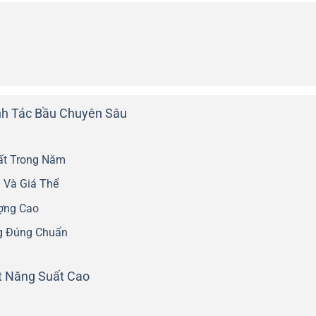
nh Tác Bầu Chuyên Sâu
ất Trong Năm
g Và Giá Thể
ợng Cao
ng Đúng Chuẩn
t Năng Suất Cao