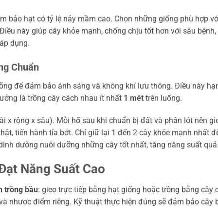
ảm bảo hạt có tỷ lệ nảy mầm cao. Chọn những giống phù hợp vớ
 Điều này giúp cây khỏe mạnh, chống chịu tốt hơn với sâu bệnh,
áp dụng.
úng Chuẩn
ưỡng để đảm bảo ánh sáng và không khí lưu thông. Điều này hạ
tưởng là trồng cây cách nhau ít nhất
1 mét
trên luống.
ài x rộng x sâu). Mỗi hố sau khi chuẩn bị đất và phân lót nên gi
 thật, tiến hành tỉa bớt. Chỉ giữ lại 1 đến 2 cây khỏe mạnh nhất đ
ng dinh dưỡng nuôi dưỡng những cây tốt nhất, tăng năng suất quả
 Đạt Năng Suất Cao
h trồng bầu
: gieo trực tiếp bằng hạt giống hoặc trồng bằng cây 
à nhược điểm riêng. Kỹ thuật thực hiện đúng sẽ đảm bảo cây 