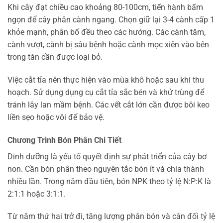
Khi cây đạt chiều cao khoảng 80-100cm, tiến hành bấm
ngọn để cây phân cành ngang. Chọn giữ lại 3-4 cành cấp 1
khỏe mạnh, phân bố đều theo các hướng. Các cành tăm,
cành vượt, cành bị sâu bệnh hoặc cành mọc xiên vào bên
trong tán cần được loại bỏ.
Việc cắt tỉa nên thực hiện vào mùa khô hoặc sau khi thu
hoạch. Sử dụng dụng cụ cắt tỉa sắc bén và khử trùng để
tránh lây lan mầm bệnh. Các vết cắt lớn cần được bôi keo
liền sẹo hoặc vôi để bảo vệ.
Chương Trình Bón Phân Chi Tiết
Dinh dưỡng là yếu tố quyết định sự phát triển của cây bơ
non. Cần bón phân theo nguyên tắc bón ít và chia thành
nhiều lần. Trong năm đầu tiên, bón NPK theo tỷ lệ N:P:K là
2:1:1 hoặc 3:1:1.
Từ năm thứ hai trở đi, tăng lượng phân bón và cân đối tỷ lệ