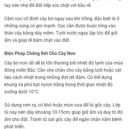
tay nén nhẹ để đất tiếp xúc chặt với bầu rễ.
Cắm cọc cố định cây bơ ngay sau khi trồng, đặc biệt là ở
những vùng có gió mạnh. Cọc cần được buộc lỏng vào
thân cây bằng dây mềm. Tưới nước ngay lập tức để giữ
ẩm và giúp rễ bám chặt vào đất.
Biện Pháp Chống Rét Cho Cây Non
Cây bơ non rất dễ bị tổn thương bởi nhiệt độ lạnh của mùa
đông miền Bắc. Cần che chắn cho cây bằng lưới hoặc vật
liệu cách nhiệt trong những đợt rét đậm. Có thể dựng
khung và phủ bạt nylon trắng trong thời gian nhiệt độ
xuống dưới 10°C.
Sử dụng rơm rạ, cỏ khô hoặc mùn cưa để tủ gốc cây. Lớp
tủ này nên dày khoảng 10-15cm, giúp giữ ấm và duy trì độ
ẩm cho đất. Tránh tủ sát gốc cây để ngăn chặn nấm bệnh
phát triển.