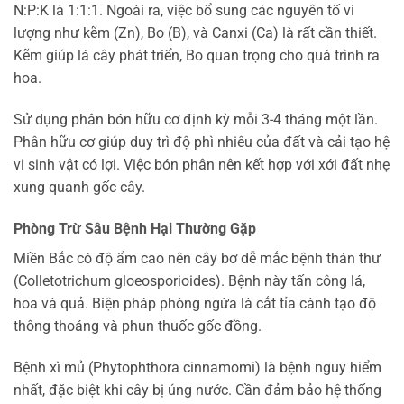
N:P:K là 1:1:1. Ngoài ra, việc bổ sung các nguyên tố vi
lượng như kẽm (Zn), Bo (B), và Canxi (Ca) là rất cần thiết.
Kẽm giúp lá cây phát triển, Bo quan trọng cho quá trình ra
hoa.
Sử dụng phân bón hữu cơ định kỳ mỗi 3-4 tháng một lần.
Phân hữu cơ giúp duy trì độ phì nhiêu của đất và cải tạo hệ
vi sinh vật có lợi. Việc bón phân nên kết hợp với xới đất nhẹ
xung quanh gốc cây.
Phòng Trừ Sâu Bệnh Hại Thường Gặp
Miền Bắc có độ ẩm cao nên cây bơ dễ mắc bệnh thán thư
(Colletotrichum gloeosporioides). Bệnh này tấn công lá,
hoa và quả. Biện pháp phòng ngừa là cắt tỉa cành tạo độ
thông thoáng và phun thuốc gốc đồng.
Bệnh xì mủ (Phytophthora cinnamomi) là bệnh nguy hiểm
nhất, đặc biệt khi cây bị úng nước. Cần đảm bảo hệ thống