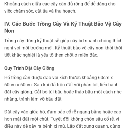
Khoảng cách giữa các cây cần đủ rộng để dễ dàng cho
việc chăm sóc, cắt tỉa và thu hoạch.
IV. Các Bước Trồng Cây Và Kỹ Thuật Bảo Vệ Cây
Non
Trồng cây đúng kỹ thuật sẽ giúp cây bơ nhanh chóng thích
nghi với môi trường mới. Kỹ thuật bảo vệ cây non khỏi thời
tiết khắc nghiệt là yếu tố then chốt ở miền Bắc.
Quy Trình Đặt Cây Giống
Hố trồng cần được đào với kích thước khoảng 60cm x
60cm x 60cm. Sau khi đã trộn đất với phân lót, tiến hành
đặt cây giống. Cắt bỏ túi bầu hoặc tháo bầu một cách nhẹ
nhàng, tránh làm vỡ bầu đất.
Đặt cây vào giữa hố, đảm bảo cổ rễ ngang bằng hoặc cao
hơn mặt đất một chút. Tuyệt đối không chôn sâu cổ rễ, vì
điều này dễ gây ra bệnh xì mủ. Lấp đất xung quanh, dùng