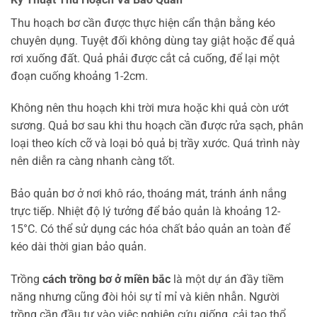
Thu hoạch bơ cần được thực hiện cẩn thận bằng kéo
chuyên dụng. Tuyệt đối không dùng tay giật hoặc để quả
rơi xuống đất. Quả phải được cắt cả cuống, để lại một
đoạn cuống khoảng 1-2cm.
Không nên thu hoạch khi trời mưa hoặc khi quả còn ướt
sương. Quả bơ sau khi thu hoạch cần được rửa sạch, phân
loại theo kích cỡ và loại bỏ quả bị trầy xước. Quá trình này
nên diễn ra càng nhanh càng tốt.
Bảo quản bơ ở nơi khô ráo, thoáng mát, tránh ánh nắng
trực tiếp. Nhiệt độ lý tưởng để bảo quản là khoảng 12-
15°C. Có thể sử dụng các hóa chất bảo quản an toàn để
kéo dài thời gian bảo quản.
Trồng
cách trồng bơ ở miền bắc
là một dự án đầy tiềm
năng nhưng cũng đòi hỏi sự tỉ mỉ và kiên nhẫn. Người
trồng cần đầu tư vào việc nghiên cứu giống, cải tạo thổ