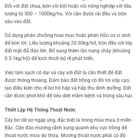
Đối với đất chua, bón vôi bột hoặc vôi nông nghiệp với liều
lượng từ 500 – 1000kg/ha. Vôi cần được rải đều và trộn
sâu vào đất.
Sử dụng phân chuồng hoai mục hoặc phân hữu cơ vi sinh
để bón lót. Liều lượng khoảng 20-30kg/hố, trộn đều với lớp
đất mặt đã đào lên. Bổ sung thêm lân nung chảy (khoảng
0.5-1kg/hố) để kích thích bộ rễ phát triển.
Việc làm sạch cỏ dại và cày xới đất là cần thiết để đất
được thông thoáng. Đảm bảo đất trồng có độ tơi xốp cao,
tạo điều kiện cho rễ bơ hô hấp và hấp thu dinh dưỡng. Đất
cần được phơi khô để tiêu diệt mầm bệnh và trứng sâu hại.
Thiết Lập Hệ Thống Thoát Nước
Cây bơ rất sợ ngập úng, đặc biệt là trong mùa mưa ở miền
Bắc. Cần đào mương rãnh xung quanh khu vực trồng để
thoát nước mưa dư thừa. Mương thoát nước phải có độ