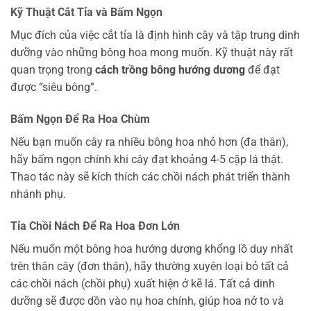
Kỹ Thuật Cắt Tỉa và Bấm Ngọn
Mục đích của việc cắt tỉa là định hình cây và tập trung dinh
dưỡng vào những bông hoa mong muốn. Kỹ thuật này rất
quan trọng trong
cách trồng bông hướng dương
để đạt
được “siêu bông”.
Bấm Ngọn Để Ra Hoa Chùm
Nếu bạn muốn cây ra nhiều bông hoa nhỏ hơn (đa thân),
hãy bấm ngọn chính khi cây đạt khoảng 4-5 cặp lá thật.
Thao tác này sẽ kích thích các chồi nách phát triển thành
nhánh phụ.
Tỉa Chồi Nách Để Ra Hoa Đơn Lớn
Nếu muốn một bông hoa hướng dương khổng lồ duy nhất
trên thân cây (đơn thân), hãy thường xuyên loại bỏ tất cả
các chồi nách (chồi phụ) xuất hiện ở kẽ lá. Tất cả dinh
dưỡng sẽ được dồn vào nụ hoa chính, giúp hoa nở to và