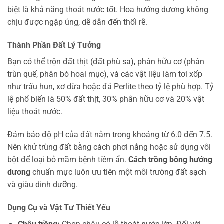
biệt là khả năng thoát nước tốt. Hoa hướng dương không
chịu được ngập úng, dễ dẫn đến thối rễ.
Thành Phần Đất Lý Tưởng
Bạn có thể trộn đất thịt (đất phù sa), phân hữu cơ (phân
trùn quế, phân bò hoai mục), và các vật liệu làm tơi xốp
như trấu hun, xơ dừa hoặc đá Perlite theo tỷ lệ phù hợp. Tỷ
lệ phổ biến là 50% đất thịt, 30% phân hữu cơ và 20% vật
liệu thoát nước.
Đảm bảo độ pH của đất nằm trong khoảng từ 6.0 đến 7.5.
Nên khử trùng đất bằng cách phơi nắng hoặc sử dụng vôi
bột để loại bỏ mầm bệnh tiềm ẩn.
Cách trồng bông hướng
dương
chuẩn mực luôn ưu tiên một môi trường đất sạch
và giàu dinh dưỡng.
Dụng Cụ và Vật Tư Thiết Yếu