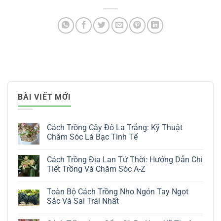
BÀI VIẾT MỚI
Cách Trồng Cây Đô La Trắng: Kỹ Thuật
Chăm Sóc Lá Bạc Tinh Tế
Không
có
Cách Trồng Địa Lan Tứ Thời: Hướng Dẫn Chi
bình
luận
Tiết Trồng Và Chăm Sóc A-Z
ở
Cách
Không
Trồng
có
Toàn Bộ Cách Trồng Nho Ngón Tay Ngọt
Cây
bình
Đô
luận
Sắc Và Sai Trái Nhất
La
ở
Trắng:
Cách
Không
Kỹ
Trồng
có