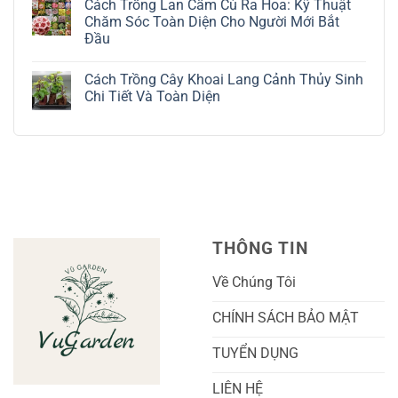
Cách Trồng Lan Cẩm Cù Ra Hoa: Kỹ Thuật
Thuật
Địa
bình
Chăm
Lan
luận
Chăm Sóc Toàn Diện Cho Người Mới Bắt
Sóc
Tứ
ở
Đầu
Lá
Thời:
Toàn
Bạc
Hướng
Bộ
Không
Tinh
Dẫn
Cách
có
Tế
Chi
Trồng
Cách Trồng Cây Khoai Lang Cảnh Thủy Sinh
bình
Tiết
Nho
luận
Chi Tiết Và Toàn Diện
Trồng
Ngón
ở
Và
Tay
Cách
Không
Chăm
Ngọt
Trồng
có
Sóc
Sắc
Lan
bình
A-
Và
Cẩm
luận
Z
Sai
Cù
ở
Trái
Ra
Cách
Nhất
Hoa:
Trồng
Kỹ
Cây
Thuật
Khoai
Chăm
Lang
Sóc
Cảnh
Toàn
Thủy
THÔNG TIN
Diện
Sinh
Cho
Chi
Người
Tiết
Về Chúng Tôi
Mới
Và
Bắt
Toàn
Đầu
Diện
CHÍNH SÁCH BẢO MẬT
TUYỂN DỤNG
LIÊN HỆ