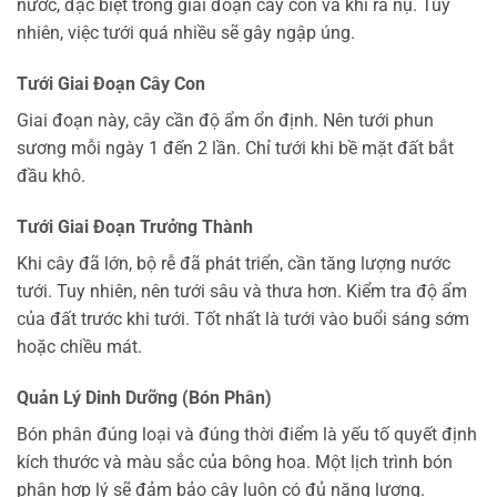
nước, đặc biệt trong giai đoạn cây con và khi ra nụ. Tuy
nhiên, việc tưới quá nhiều sẽ gây ngập úng.
Tưới Giai Đoạn Cây Con
Giai đoạn này, cây cần độ ẩm ổn định. Nên tưới phun
sương mỗi ngày 1 đến 2 lần. Chỉ tưới khi bề mặt đất bắt
đầu khô.
Tưới Giai Đoạn Trưởng Thành
Khi cây đã lớn, bộ rễ đã phát triển, cần tăng lượng nước
tưới. Tuy nhiên, nên tưới sâu và thưa hơn. Kiểm tra độ ẩm
của đất trước khi tưới. Tốt nhất là tưới vào buổi sáng sớm
hoặc chiều mát.
Quản Lý Dinh Dưỡng (Bón Phân)
Bón phân đúng loại và đúng thời điểm là yếu tố quyết định
kích thước và màu sắc của bông hoa. Một lịch trình bón
phân hợp lý sẽ đảm bảo cây luôn có đủ năng lượng.