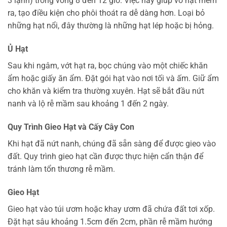
3 lạnh) trong vòng 8 đến 12 giờ. Việc này giúp vỏ hạt mềm
ra, tạo điều kiện cho phôi thoát ra dễ dàng hơn. Loại bỏ
những hạt nổi, đây thường là những hạt lép hoặc bị hỏng.
Ủ Hạt
Sau khi ngâm, vớt hạt ra, bọc chúng vào một chiếc khăn
ẩm hoặc giấy ăn ẩm. Đặt gói hạt vào nơi tối và ấm. Giữ ẩm
cho khăn và kiểm tra thường xuyên. Hạt sẽ bắt đầu nứt
nanh và lộ rễ mầm sau khoảng 1 đến 2 ngày.
Quy Trình Gieo Hạt và Cấy Cây Con
Khi hạt đã nứt nanh, chúng đã sẵn sàng để được gieo vào
đất. Quy trình gieo hạt cần được thực hiện cẩn thận để
tránh làm tổn thương rễ mầm.
Gieo Hạt
Gieo hạt vào túi ươm hoặc khay ươm đã chứa đất tơi xốp.
Đặt hạt sâu khoảng 1.5cm đến 2cm, phần rễ mầm hướng