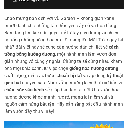
Chào mừng bạn đến với Vũ Garden – không gian xanh
mướt dành cho những tâm hồn yêu cây cỏ và hoa hồng!
Bạn đang tìm kiếm bí quyết để tự tay gieo trồng và chiêm
ngưỡng những bông hoa rực rỡ mang tên Mặt Trời ngay tại
nhà? Bài viết này sẽ cung cấp hướng dẫn chi tiết về
cách
trồng bông hướng dương
, một hành trình làm vườn đơn
giản nhưng vô cùng ý nghĩa. Chúng ta sẽ cùng nhau khám
phá mọi khía cạnh, từ việc chọn
giống hoa hướng dương
chất lượng, đến các bước
chuẩn bị đất
và áp dụng
kỹ thuật
gieo hạt
chuyên sâu. Nắm vững những kiến thức cơ bản về
chăm sóc sâu bệnh
sẽ giúp bạn tạo ra một khu vườn hoa
hướng dương khỏe mạnh, rực rỡ, mang lại niềm vui và
nguồn cảm hứng bất tận. Hãy sẵn sàng bắt đầu hành trình
làm vườn đầy thú vị này!