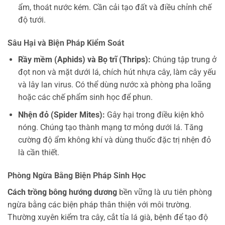
ẩm, thoát nước kém. Cần cải tạo đất và điều chỉnh chế
độ tưới.
Sâu Hại và Biện Pháp Kiểm Soát
Rầy mềm (Aphids) và Bọ trĩ (Thrips):
Chúng tập trung ở
đọt non và mặt dưới lá, chích hút nhựa cây, làm cây yếu
và lây lan virus. Có thể dùng nước xà phòng pha loãng
hoặc các chế phẩm sinh học để phun.
Nhện đỏ (Spider Mites):
Gây hại trong điều kiện khô
nóng. Chúng tạo thành mạng tơ mỏng dưới lá. Tăng
cường độ ẩm không khí và dùng thuốc đặc trị nhện đỏ
là cần thiết.
Phòng Ngừa Bằng Biện Pháp Sinh Học
Cách trồng bông hướng dương
bền vững là ưu tiên phòng
ngừa bằng các biện pháp thân thiện với môi trường.
Thường xuyên kiểm tra cây, cắt tỉa lá già, bệnh để tạo độ