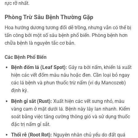
rực rỡ nhất.
Phòng Trừ Sâu Bệnh Thường Gặp
Hoa hướng dương tương đối dễ trồng, nhưng vẫn có thể bị
tấn công bởi một số sâu bệnh phổ biến. Phòng bệnh hơn
chữa bệnh là nguyên tắc cơ bản.
Các Bệnh Phổ Biến
Bệnh đốm lá (Leaf Spot):
Gây ra bởi nấm, khiến lá xuất
hiện các vết đốm màu nâu hoặc đen. Cần loại bỏ ngay
các lá bệnh và phun thuốc trừ nấm (ví dụ Mancozeb)
định kỳ.
Bệnh gỉ sắt (Rust):
Xuất hiện các vết sưng nhỏ, màu
vàng cam ở mặt dưới lá. Bệnh này lây lan nhanh. Kiểm
soát bằng việc tăng cường thông gió và sử dụng thuốc
đặc trị nấm gỉ sắt.
Thối rễ (Root Rot):
Nguyên nhân chủ yếu do đất quá