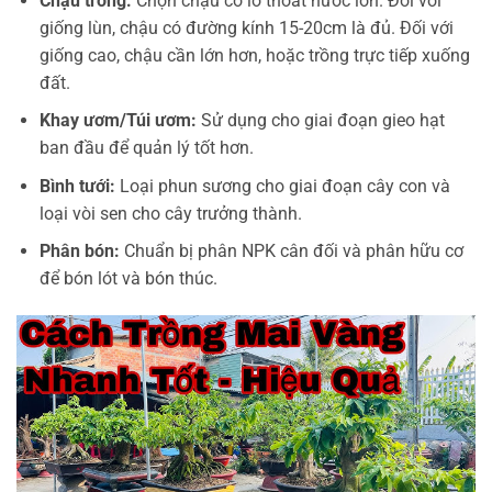
Chậu trồng:
Chọn chậu có lỗ thoát nước lớn. Đối với
giống lùn, chậu có đường kính 15-20cm là đủ. Đối với
giống cao, chậu cần lớn hơn, hoặc trồng trực tiếp xuống
đất.
Khay ươm/Túi ươm:
Sử dụng cho giai đoạn gieo hạt
ban đầu để quản lý tốt hơn.
Bình tưới:
Loại phun sương cho giai đoạn cây con và
loại vòi sen cho cây trưởng thành.
Phân bón:
Chuẩn bị phân NPK cân đối và phân hữu cơ
để bón lót và bón thúc.