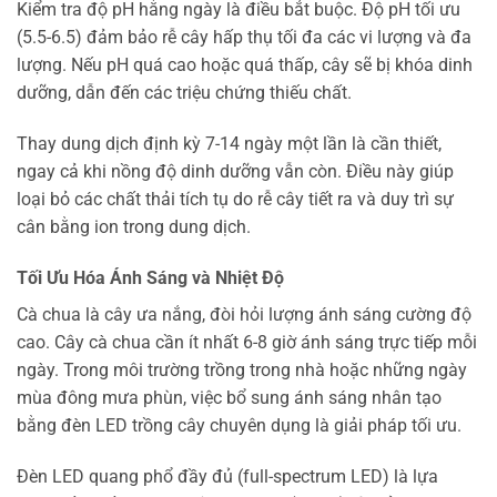
Kiểm tra độ pH hằng ngày là điều bắt buộc. Độ pH tối ưu
(5.5-6.5) đảm bảo rễ cây hấp thụ tối đa các vi lượng và đa
lượng. Nếu pH quá cao hoặc quá thấp, cây sẽ bị khóa dinh
dưỡng, dẫn đến các triệu chứng thiếu chất.
Thay dung dịch định kỳ 7-14 ngày một lần là cần thiết,
ngay cả khi nồng độ dinh dưỡng vẫn còn. Điều này giúp
loại bỏ các chất thải tích tụ do rễ cây tiết ra và duy trì sự
cân bằng ion trong dung dịch.
Tối Ưu Hóa Ánh Sáng và Nhiệt Độ
Cà chua là cây ưa nắng, đòi hỏi lượng ánh sáng cường độ
cao. Cây cà chua cần ít nhất 6-8 giờ ánh sáng trực tiếp mỗi
ngày. Trong môi trường trồng trong nhà hoặc những ngày
mùa đông mưa phùn, việc bổ sung ánh sáng nhân tạo
bằng đèn LED trồng cây chuyên dụng là giải pháp tối ưu.
Đèn LED quang phổ đầy đủ (full-spectrum LED) là lựa