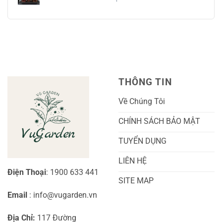
ở
Và
Tay
Cách
Không
Chăm
Ngọt
Trồng
có
Sóc
Sắc
Lan
bình
A-
Và
Cẩm
luận
Z
Sai
Cù
ở
Trái
Ra
Cách
Nhất
Hoa:
Trồng
Kỹ
Cây
Thuật
Khoai
Chăm
Lang
Sóc
Cảnh
Toàn
Thủy
THÔNG TIN
Diện
Sinh
Cho
Chi
Người
Tiết
Về Chúng Tôi
Mới
Và
Bắt
Toàn
Đầu
Diện
CHÍNH SÁCH BẢO MẬT
TUYỂN DỤNG
LIÊN HỆ
Điện Thoại
: 1900 633 441
SITE MAP
Email
: info@vugarden.vn
Địa Chỉ:
117 Đường