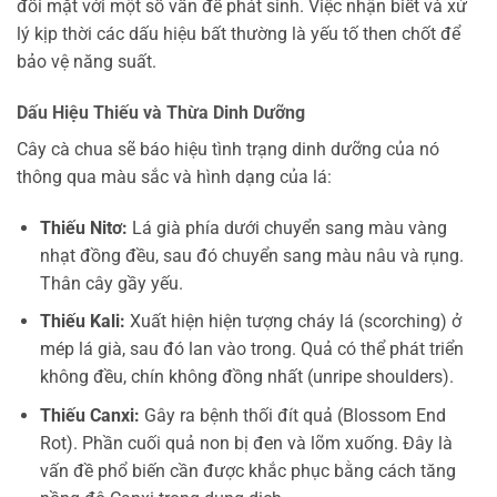
đối mặt với một số vấn đề phát sinh. Việc nhận biết và xử
lý kịp thời các dấu hiệu bất thường là yếu tố then chốt để
bảo vệ năng suất.
Dấu Hiệu Thiếu và Thừa Dinh Dưỡng
Cây cà chua sẽ báo hiệu tình trạng dinh dưỡng của nó
thông qua màu sắc và hình dạng của lá:
Thiếu Nitơ:
Lá già phía dưới chuyển sang màu vàng
nhạt đồng đều, sau đó chuyển sang màu nâu và rụng.
Thân cây gầy yếu.
Thiếu Kali:
Xuất hiện hiện tượng cháy lá (scorching) ở
mép lá già, sau đó lan vào trong. Quả có thể phát triển
không đều, chín không đồng nhất (unripe shoulders).
Thiếu Canxi:
Gây ra bệnh thối đít quả (Blossom End
Rot). Phần cuối quả non bị đen và lõm xuống. Đây là
vấn đề phổ biến cần được khắc phục bằng cách tăng