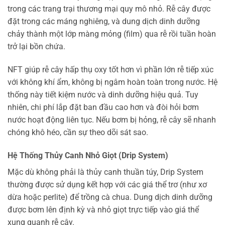
trong các trang trại thương mại quy mô nhỏ. Rễ cây được
đặt trong các máng nghiêng, và dung dịch dinh dưỡng
chảy thành một lớp màng mỏng (film) qua rễ rồi tuần hoàn
trở lại bồn chứa.
NFT giúp rễ cây hấp thụ oxy tốt hơn vì phần lớn rễ tiếp xúc
với không khí ẩm, không bị ngâm hoàn toàn trong nước. Hệ
thống này tiết kiệm nước và dinh dưỡng hiệu quả. Tuy
nhiên, chi phí lắp đặt ban đầu cao hơn và đòi hỏi bơm
nước hoạt động liên tục. Nếu bơm bị hỏng, rễ cây sẽ nhanh
chóng khô héo, cần sự theo dõi sát sao.
Hệ Thống Thủy Canh Nhỏ Giọt (Drip System)
Mặc dù không phải là thủy canh thuần túy, Drip System
thường được sử dụng kết hợp với các giá thể trơ (như xơ
dừa hoặc perlite) để trồng cà chua. Dung dịch dinh dưỡng
được bơm lên định kỳ và nhỏ giọt trực tiếp vào giá thể
xung quanh rễ cây.