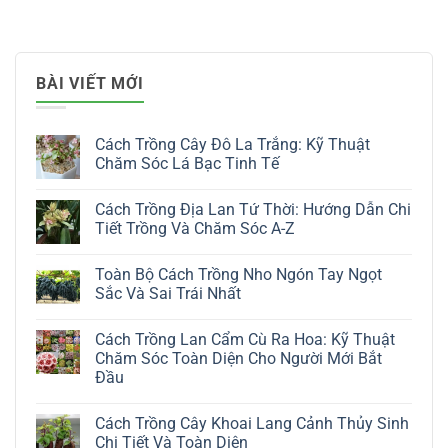
BÀI VIẾT MỚI
Cách Trồng Cây Đô La Trắng: Kỹ Thuật
Chăm Sóc Lá Bạc Tinh Tế
Không
có
Cách Trồng Địa Lan Tứ Thời: Hướng Dẫn Chi
bình
luận
Tiết Trồng Và Chăm Sóc A-Z
ở
Cách
Không
Trồng
có
Toàn Bộ Cách Trồng Nho Ngón Tay Ngọt
Cây
bình
Đô
luận
Sắc Và Sai Trái Nhất
La
ở
Trắng:
Cách
Không
Kỹ
Trồng
có
Cách Trồng Lan Cẩm Cù Ra Hoa: Kỹ Thuật
Thuật
Địa
bình
Chăm
Lan
luận
Chăm Sóc Toàn Diện Cho Người Mới Bắt
Sóc
Tứ
ở
Đầu
Lá
Thời:
Toàn
Bạc
Hướng
Bộ
Không
Tinh
Dẫn
Cách
có
Tế
Chi
Trồng
Cách Trồng Cây Khoai Lang Cảnh Thủy Sinh
bình
Tiết
Nho
luận
Chi Tiết Và Toàn Diện
Trồng
Ngón