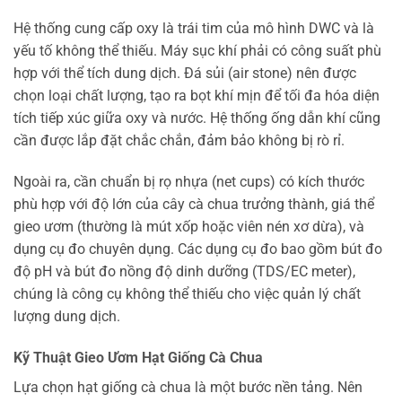
Hệ thống cung cấp oxy là trái tim của mô hình DWC và là
yếu tố không thể thiếu. Máy sục khí phải có công suất phù
hợp với thể tích dung dịch. Đá sủi (air stone) nên được
chọn loại chất lượng, tạo ra bọt khí mịn để tối đa hóa diện
tích tiếp xúc giữa oxy và nước. Hệ thống ống dẫn khí cũng
cần được lắp đặt chắc chắn, đảm bảo không bị rò rỉ.
Ngoài ra, cần chuẩn bị rọ nhựa (net cups) có kích thước
phù hợp với độ lớn của cây cà chua trưởng thành, giá thể
gieo ươm (thường là mút xốp hoặc viên nén xơ dừa), và
dụng cụ đo chuyên dụng. Các dụng cụ đo bao gồm bút đo
độ pH và bút đo nồng độ dinh dưỡng (TDS/EC meter),
chúng là công cụ không thể thiếu cho việc quản lý chất
lượng dung dịch.
Kỹ Thuật Gieo Ươm Hạt Giống Cà Chua
Lựa chọn hạt giống cà chua là một bước nền tảng. Nên