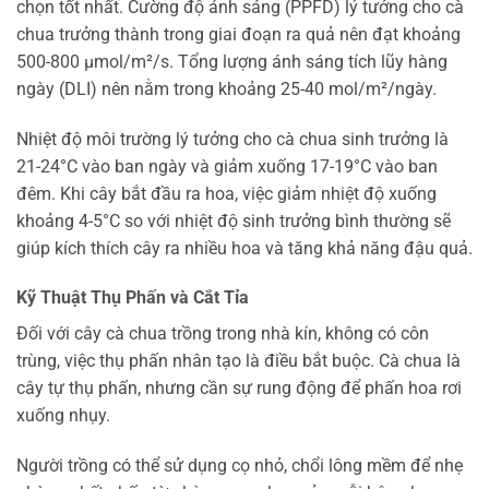
chọn tốt nhất. Cường độ ánh sáng (PPFD) lý tưởng cho cà
chua trưởng thành trong giai đoạn ra quả nên đạt khoảng
500-800 µmol/m²/s. Tổng lượng ánh sáng tích lũy hàng
ngày (DLI) nên nằm trong khoảng 25-40 mol/m²/ngày.
Nhiệt độ môi trường lý tưởng cho cà chua sinh trưởng là
21-24°C vào ban ngày và giảm xuống 17-19°C vào ban
đêm. Khi cây bắt đầu ra hoa, việc giảm nhiệt độ xuống
khoảng 4-5°C so với nhiệt độ sinh trưởng bình thường sẽ
giúp kích thích cây ra nhiều hoa và tăng khả năng đậu quả.
Kỹ Thuật Thụ Phấn và Cắt Tỉa
Đối với cây cà chua trồng trong nhà kín, không có côn
trùng, việc thụ phấn nhân tạo là điều bắt buộc. Cà chua là
cây tự thụ phấn, nhưng cần sự rung động để phấn hoa rơi
xuống nhụy.
Người trồng có thể sử dụng cọ nhỏ, chổi lông mềm để nhẹ