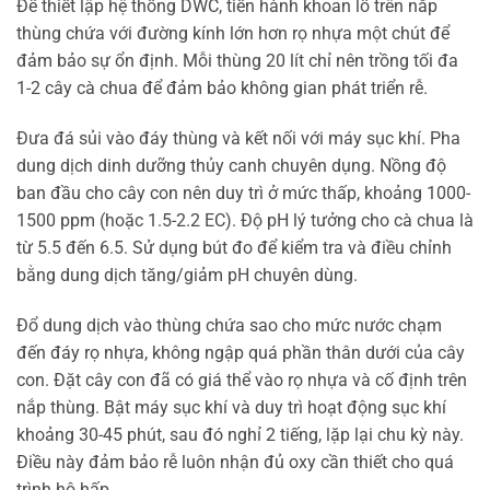
Để thiết lập hệ thống DWC, tiến hành khoan lỗ trên nắp
thùng chứa với đường kính lớn hơn rọ nhựa một chút để
đảm bảo sự ổn định. Mỗi thùng 20 lít chỉ nên trồng tối đa
1-2 cây cà chua để đảm bảo không gian phát triển rễ.
Đưa đá sủi vào đáy thùng và kết nối với máy sục khí. Pha
dung dịch dinh dưỡng thủy canh chuyên dụng. Nồng độ
ban đầu cho cây con nên duy trì ở mức thấp, khoảng 1000-
1500 ppm (hoặc 1.5-2.2 EC). Độ pH lý tưởng cho cà chua là
từ 5.5 đến 6.5. Sử dụng bút đo để kiểm tra và điều chỉnh
bằng dung dịch tăng/giảm pH chuyên dùng.
Đổ dung dịch vào thùng chứa sao cho mức nước chạm
đến đáy rọ nhựa, không ngập quá phần thân dưới của cây
con. Đặt cây con đã có giá thể vào rọ nhựa và cố định trên
nắp thùng. Bật máy sục khí và duy trì hoạt động sục khí
khoảng 30-45 phút, sau đó nghỉ 2 tiếng, lặp lại chu kỳ này.
Điều này đảm bảo rễ luôn nhận đủ oxy cần thiết cho quá
trình hô hấp.