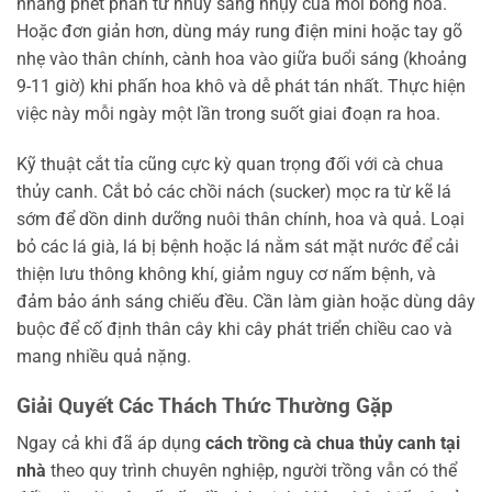
nhàng phết phấn từ nhùy sang nhụy của mỗi bông hoa.
Hoặc đơn giản hơn, dùng máy rung điện mini hoặc tay gõ
nhẹ vào thân chính, cành hoa vào giữa buổi sáng (khoảng
9-11 giờ) khi phấn hoa khô và dễ phát tán nhất. Thực hiện
việc này mỗi ngày một lần trong suốt giai đoạn ra hoa.
Kỹ thuật cắt tỉa cũng cực kỳ quan trọng đối với cà chua
thủy canh. Cắt bỏ các chồi nách (sucker) mọc ra từ kẽ lá
sớm để dồn dinh dưỡng nuôi thân chính, hoa và quả. Loại
bỏ các lá già, lá bị bệnh hoặc lá nằm sát mặt nước để cải
thiện lưu thông không khí, giảm nguy cơ nấm bệnh, và
đảm bảo ánh sáng chiếu đều. Cần làm giàn hoặc dùng dây
buộc để cố định thân cây khi cây phát triển chiều cao và
mang nhiều quả nặng.
Giải Quyết Các Thách Thức Thường Gặp
Ngay cả khi đã áp dụng
cách trồng cà chua thủy canh tại
nhà
theo quy trình chuyên nghiệp, người trồng vẫn có thể