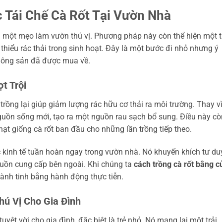
 Tái Chế Cà Rốt Tại Vườn Nhà
là một mẹo làm vườn thú vị. Phương pháp này còn thể hiện một tr
thiểu rác thải trong sinh hoạt. Đây là một bước đi nhỏ nhưng ý
i nông sản đã được mua về.
t Trội
 trồng lại giúp giảm lượng rác hữu cơ thải ra môi trường. Thay v
nguồn sống mới, tạo ra một nguồn rau sạch bổ sung. Điều này cò
hạt giống cà rốt ban đầu cho những lần trồng tiếp theo.
 kinh tế tuần hoàn ngay trong vườn nhà. Nó khuyến khích tư du
guồn cung cấp bên ngoài. Khi chúng ta
cách trồng cà rốt bằng c
ành tinh bằng hành động thực tiễn.
hú Vị Cho Gia Đình
uyệt vời cho gia đình, đặc biệt là trẻ nhỏ. Nó mang lại một trải