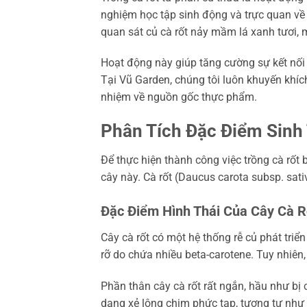
nghiệm học tập sinh động và trực quan về q
quan sát củ cà rốt nảy mầm lá xanh tươi, m
Hoạt động này giúp tăng cường sự kết nối 
Tại Vũ Garden, chúng tôi luôn khuyến khíc
nhiệm về nguồn gốc thực phẩm.
Phân Tích Đặc Điểm Sinh
Để thực hiện thành công việc trồng cà rốt
cây này. Cà rốt (Daucus carota subsp. sati
Đặc Điểm Hình Thái Của Cây Cà R
Cây cà rốt có một hệ thống rễ củ phát tri
rỡ do chứa nhiều beta-carotene. Tuy nhiên
Phần thân cây cà rốt rất ngắn, hầu như bị 
dạng xẻ lông chim phức tạp, tương tự như 