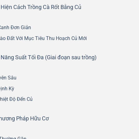
 Hiện Cách Trồng Cà Rốt Bằng Củ
Canh Đơn Giản
 Vào Đất Với Mục Tiêu Thu Hoạch Củ Mới
ăng Suất Tối Đa (Giai đoạn sau trồng)
yên Sâu
ịnh Kỳ
hiệt Độ Đến Củ
Phương Pháp Hữu Cơ
 Thường Gặp