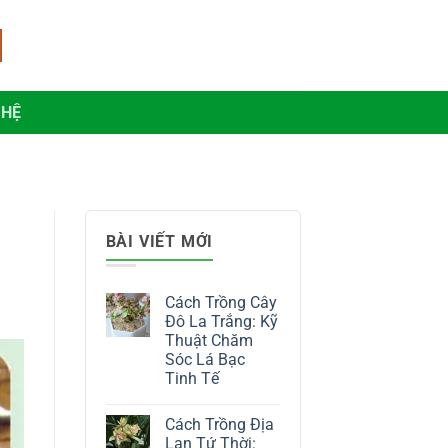
 HỆ
BÀI VIẾT MỚI
Cách Trồng Cây
Đô La Trắng: Kỹ
Thuật Chăm
Sóc Lá Bạc
Tinh Tế
Không
có
Cách Trồng Địa
bình
luận
Lan Tứ Thời: