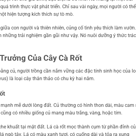
uá trình thực vật phát triển. Chỉ sau vài ngày, mọi người có thể
ột hiện tượng kích thích sự tò mò.
giữa con người và thiên nhiên, củng cố tình yêu thích làm vườn.
h những trải nghiệm gần gũi như vậy. Nó nuôi dưỡng ý thức trá
 Trưởng Của Cây Cà Rốt
 bằng củ, người trồng cần nắm vững các đặc tính sinh học của lo
vus) là loại cây thân thảo có chu kỳ hai năm.
ốt
ển mạnh mẽ dưới lòng đất. Củ thường có hình thon dài, màu cam 
, cũng có nhiều giống củ mang màu trắng, vàng, hoặc tím.
che khuất tại mặt đất. Lá cà rốt mọc thành cụm từ phần đỉnh củ
lá ngò tây. Lá có màu xanh tươi, có cuống dài và tỏa ra xung