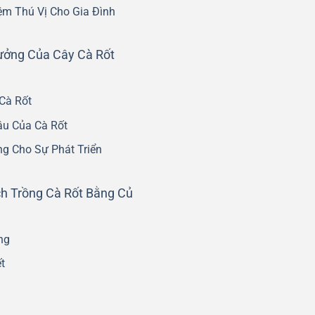
iệm Thú Vị Cho Gia Đình
ưởng Của Cây Cà Rốt
Cà Rốt
âu Của Cà Rốt
ng Cho Sự Phát Triển
h Trồng Cà Rốt Bằng Củ
ng
t