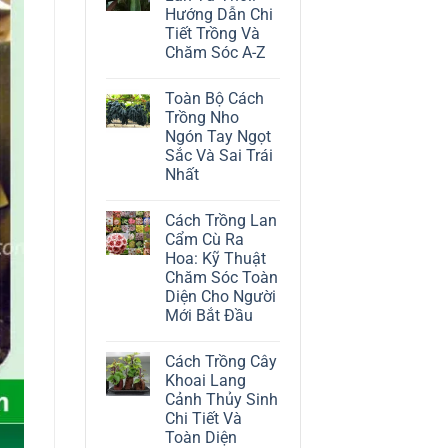
ở
Hướng Dẫn Chi
Cách
Trồng
Tiết Trồng Và
Cây
Chăm Sóc A-Z
Đô
La
Không
Trắng:
có
Kỹ
Toàn Bộ Cách
bình
Thuật
luận
Trồng Nho
Chăm
ở
Sóc
Ngón Tay Ngọt
Cách
Lá
Trồng
Sắc Và Sai Trái
Bạc
Địa
Tinh
Nhất
Lan
Tế
Tứ
Không
Thời:
có
Hướng
Cách Trồng Lan
bình
Dẫn
luận
Cẩm Cù Ra
Chi
ở
Tiết
Hoa: Kỹ Thuật
Toàn
Trồng
Bộ
Chăm Sóc Toàn
Và
Cách
Chăm
Diện Cho Người
Trồng
Sóc
Nho
Mới Bắt Đầu
A-
Ngón
Z
Không
Tay
có
Ngọt
Cách Trồng Cây
bình
Sắc
luận
Và
Khoai Lang
ở
Sai
Cảnh Thủy Sinh
Cách
Trái
Trồng
Nhất
Chi Tiết Và
Lan
Toàn Diện
Cẩm