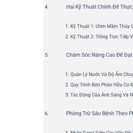
Hai Kỹ Thuật Chính Để Thực
Kỹ Thuật 1: Ươm Mầm Thủy 
Kỹ Thuật 2: Trồng Trực Tiếp
Chăm Sóc Nâng Cao Để Đạt N
Quản Lý Nước Và Độ Ẩm Chu
Quy Trình Bón Phân Hữu Cơ Đ
Tác Động Của Ánh Sáng Và N
Phòng Trừ Sâu Bệnh Theo 
Nhận Dạng Sớm Các Vấn Đề