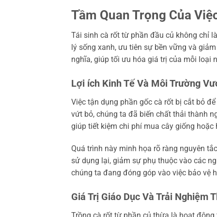
Tầm Quan Trọng Của Việc
Tái sinh cà rốt từ phần đầu củ không chỉ 
lý sống xanh, ưu tiên sự bền vững và giảm 
nghĩa, giúp tối ưu hóa giá trị của mỗi loạ
Lợi ích Kinh Tế Và Môi Trường Vượ
Việc tận dụng phần gốc cà rốt bị cắt bỏ để
vứt bỏ, chúng ta đã biến chất thải thành 
giúp tiết kiệm chi phí mua cây giống hoặc 
Quá trình này minh họa rõ ràng nguyên tắc
sử dụng lại, giảm sự phụ thuộc vào các n
chúng ta đang đóng góp vào việc bảo vệ h
Giá Trị Giáo Dục Và Trải Nghiệm T
Trồng cà rốt từ phần củ thừa là hoạt động t