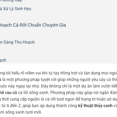
à Xử Lý Sinh Học
 Hoạch Cà Rốt Chuẩn Chuyên Gia
ẵn Sàng Thu Hoạch
ạch
úng tôi hiểu rõ niềm vui khi tự tay trồng trọt và tận dụng mọi ng
ủ
là một phương pháp tuyệt vời giúp những người yêu cây có th
uộc này ngay tại nhà. Đây không chỉ là một dự án làm vườn tiế
chế rau củ
và lối sống xanh. Phương pháp này giúp rút ngắn đá
 thời cung cấp nguồn lá cà rốt tươi ngon để trang trí hoặc sử d
ết từ A đến Z, giúp bạn áp dụng thành công
kỹ thuật thủy canh
v
ầm sống xanh tươi mới.