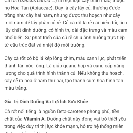
Cà rốt (
Daucus carota
L.) là một loại cây thân thảo, thuộc
họ Hoa Tán (Apiaceae). Đây là cây lấy củ, thường được
trồng như cây hai năm, nhưng được thu hoạch như cây
một năm để lấy phần củ rễ. Củ cà rốt là rễ cái biến đổi, tích
lũy chất dinh dưỡng, có hình trụ dài đặc trưng và màu cam
phổ biến. Sự phát triển của củ rễ chịu ảnh hưởng trực tiếp
từ cấu trúc đất và nhiệt độ môi trường.
Cây cà rốt có bộ lá kép lông chim, màu xanh lục, phát triển
thành tán xòe rộng. Lá giúp quang hợp và cung cấp năng
lượng cho quá trình hình thành củ. Nếu không thu hoạch,
cây sẽ ra hoa ở năm thứ hai, tạo thành cụm hoa hình tán
màu trắng.
Giá Trị Dinh Dưỡng Và Lợi Ích Sức Khỏe
Cà rốt nổi tiếng là nguồn Beta-carotene phong phú, tiền
chất của
Vitamin A
. Dưỡng chất này đóng vai trò thiết yếu
trong việc duy trì thị lực khỏe mạnh, hỗ trợ hệ thống miễn