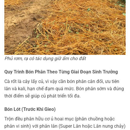
Phủ rơm, rạ có tác dụng giữ ẩm cho đất
Quy Trình Bón Phân Theo Từng Giai Đoạn Sinh Trưởng
Cà rốt là cây lấy củ, vì vậy cần bón phân cân đối, ưu tiên
lân và kali, hạn chế đạm quá mức. Bón phân sớm và đúng
thời điểm sẽ giúp củ phát triển tối đa.
Bón Lót (Trước Khi Gieo)
Trộn đều phân hữu cơ ủ hoai mục (phân chuồng hoặc
phân vi sinh) với phân lân (Super Lân hoặc Lân nung chảy)