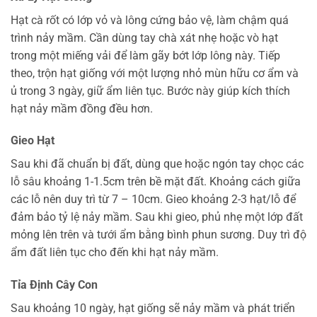
Hạt cà rốt có lớp vỏ và lông cứng bảo vệ, làm chậm quá
trình nảy mầm. Cần dùng tay chà xát nhẹ hoặc vò hạt
trong một miếng vải để làm gãy bớt lớp lông này. Tiếp
theo, trộn hạt giống với một lượng nhỏ mùn hữu cơ ẩm và
ủ trong 3 ngày, giữ ẩm liên tục. Bước này giúp kích thích
hạt nảy mầm đồng đều hơn.
Gieo Hạt
Sau khi đã chuẩn bị đất, dùng que hoặc ngón tay chọc các
lỗ sâu khoảng 1-1.5cm trên bề mặt đất. Khoảng cách giữa
các lỗ nên duy trì từ 7 – 10cm. Gieo khoảng 2-3 hạt/lỗ để
đảm bảo tỷ lệ nảy mầm. Sau khi gieo, phủ nhẹ một lớp đất
mỏng lên trên và tưới ẩm bằng bình phun sương. Duy trì độ
ẩm đất liên tục cho đến khi hạt nảy mầm.
Tỉa Định Cây Con
Sau khoảng 10 ngày, hạt giống sẽ nảy mầm và phát triển