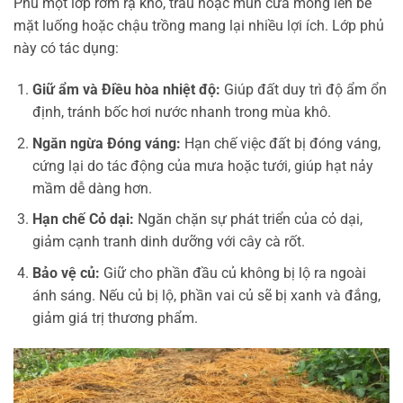
Phủ một lớp rơm rạ khô, trấu hoặc mùn cưa mỏng lên bề
mặt luống hoặc chậu trồng mang lại nhiều lợi ích. Lớp phủ
này có tác dụng:
Giữ ẩm và Điều hòa nhiệt độ:
Giúp đất duy trì độ ẩm ổn
định, tránh bốc hơi nước nhanh trong mùa khô.
Ngăn ngừa Đóng váng:
Hạn chế việc đất bị đóng váng,
cứng lại do tác động của mưa hoặc tưới, giúp hạt nảy
mầm dễ dàng hơn.
Hạn chế Cỏ dại:
Ngăn chặn sự phát triển của cỏ dại,
giảm cạnh tranh dinh dưỡng với cây cà rốt.
Bảo vệ củ:
Giữ cho phần đầu củ không bị lộ ra ngoài
ánh sáng. Nếu củ bị lộ, phần vai củ sẽ bị xanh và đắng,
giảm giá trị thương phẩm.