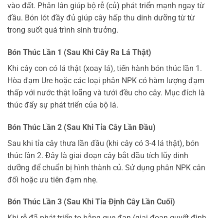
vào đất. Phân lân giúp bộ rễ (củ) phát triển mạnh ngay từ
đầu. Bón lót đầy đủ giúp cây hấp thu dinh dưỡng từ từ
trong suốt quá trình sinh trưởng.
Bón Thúc Lần 1 (Sau Khi Cây Ra Lá Thật)
Khi cây con có lá thật (xoay lá), tiến hành bón thúc lần 1.
Hòa đạm Ure hoặc các loại phân NPK có hàm lượng đạm
thấp với nước thật loãng và tưới đều cho cây. Mục đích là
thúc đẩy sự phát triển của bộ lá.
Bón Thúc Lần 2 (Sau Khi Tỉa Cây Lần Đầu)
Sau khi tỉa cây thưa lần đầu (khi cây có 3-4 lá thật), bón
thúc lần 2. Đây là giai đoạn cây bắt đầu tích lũy dinh
dưỡng để chuẩn bị hình thành củ. Sử dụng phân NPK cân
đối hoặc ưu tiên đạm nhẹ.
Bón Thúc Lần 3 (Sau Khi Tỉa Định Cây Lần Cuối)
Khi rễ đã phát triển to bằng que đan (giai đoạn quyết định