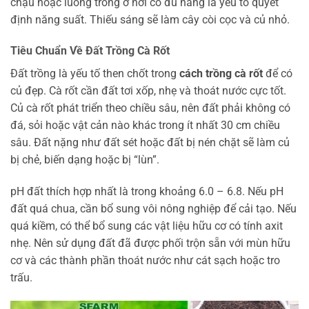
chậu hoặc luống trồng ở nơi có đủ nắng là yếu tố quyết
định năng suất. Thiếu sáng sẽ làm cây còi cọc và củ nhỏ.
Tiêu Chuẩn Về Đất Trồng Cà Rốt
Đất trồng là yếu tố then chốt trong
cách trồng cà rốt
để có
củ đẹp. Cà rốt cần đất tơi xốp, nhẹ và thoát nước cực tốt.
Củ cà rốt phát triển theo chiều sâu, nên đất phải không có
đá, sỏi hoặc vật cản nào khác trong ít nhất 30 cm chiều
sâu. Đất nặng như đất sét hoặc đất bị nén chặt sẽ làm củ
bị chẻ, biến dạng hoặc bị “lùn”.
pH đất thích hợp nhất là trong khoảng 6.0 – 6.8. Nếu pH
đất quá chua, cần bổ sung vôi nông nghiệp để cải tạo. Nếu
quá kiềm, có thể bổ sung các vật liệu hữu cơ có tính axit
nhẹ. Nên sử dụng đất đã được phối trộn sẵn với mùn hữu
cơ và các thành phần thoát nước như cát sạch hoặc tro
trấu.