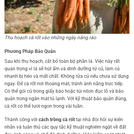
Thu hoạch cà rốt vào những ngày nắng ráo
Phương Pháp Bảo Quản
Sau khi thu hoạch, cắt bỏ toàn bộ phần lá. Việc này rất
quan trọng vì lá sẽ hút ẩm và dinh dưỡng từ củ, làm củ
nhanh bị héo và mất chất. Không rửa củ nếu chưa sử dụng
ngay. Để cà rốt nơi thoáng mát, tránh ánh nắng trực tiếp.
Có thể gói củ trong giấy báo hoặc túi nilon đục lỗ và bảo
quản trong ngăn mát tủ lạnh. Với kỹ thuật bảo quản đúng,
cà rốt có thể tươi ngon trong vài tuần.
Thành công với
cách trồng cà rốt
tại nhà đòi hỏi sự kiên
nhẫn và tuân thủ các quy tắc kỹ thuật nghiêm ngặt về đất