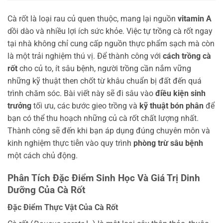
Cà rốt là loại rau củ quen thuộc, mang lại nguồn
vitamin A
dồi dào và nhiều lợi ích sức khỏe. Việc tự trồng cà rốt ngay
tại nhà không chỉ cung cấp nguồn thực phẩm sạch mà còn
là một trải nghiệm thú vị. Để thành công với
cách trồng cà
rốt
cho củ to, ít sâu bệnh, người trồng cần nắm vững
những kỹ thuật then chốt từ khâu chuẩn bị đất đến quá
trình chăm sóc. Bài viết này sẽ đi sâu vào
điều kiện sinh
trưởng
tối ưu, các bước gieo trồng và
kỹ thuật bón phân
để
bạn có thể thu hoạch những củ cà rốt chất lượng nhất.
Thành công sẽ đến khi bạn áp dụng đúng chuyên môn và
kinh nghiệm thực tiễn vào quy trình
phòng trừ sâu bệnh
một cách chủ động.
Phân Tích Đặc Điểm Sinh Học Và Giá Trị Dinh
Dưỡng Của Cà Rốt
Đặc Điểm Thực Vật Của Cà Rốt