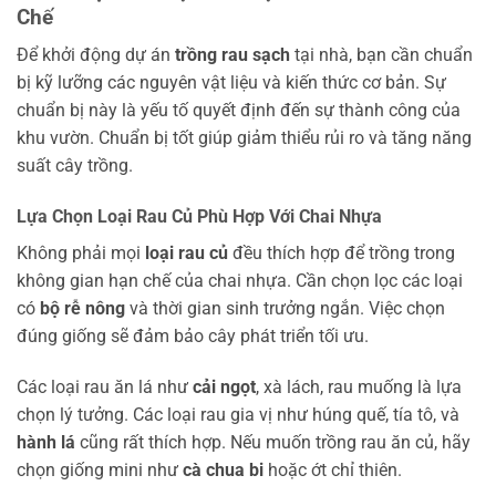
Chế
Để khởi động dự án
trồng rau sạch
tại nhà, bạn cần chuẩn
bị kỹ lưỡng các nguyên vật liệu và kiến thức cơ bản. Sự
chuẩn bị này là yếu tố quyết định đến sự thành công của
khu vườn. Chuẩn bị tốt giúp giảm thiểu rủi ro và tăng năng
suất cây trồng.
Lựa Chọn Loại Rau Củ Phù Hợp Với Chai Nhựa
Không phải mọi
loại rau củ
đều thích hợp để trồng trong
không gian hạn chế của chai nhựa. Cần chọn lọc các loại
có
bộ rễ nông
và thời gian sinh trưởng ngắn. Việc chọn
đúng giống sẽ đảm bảo cây phát triển tối ưu.
Các loại rau ăn lá như
cải ngọt
, xà lách, rau muống là lựa
chọn lý tưởng. Các loại rau gia vị như húng quế, tía tô, và
hành lá
cũng rất thích hợp. Nếu muốn trồng rau ăn củ, hãy
chọn giống mini như
cà chua bi
hoặc ớt chỉ thiên.