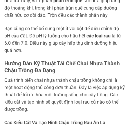
dừa đã xử lý, và 1 phần
phân trùn quế
. Xơ dừa giúp tăng
độ thoáng khí, trong khi phân trùn quế cung cấp dưỡng
chất hữu cơ dồi dào. Trộn đều các thành phần này.
Bạn cũng có thể bổ sung một ít vôi bột để điều chỉnh độ
pH của đất. Độ pH lý tưởng cho hầu hết
các loại rau
là từ
6.0 đến 7.0. Điều này giúp cây hấp thụ dinh dưỡng hiệu
quả hơn.
Hướng Dẫn Kỹ Thuật Tái Chế Chai Nhựa Thành
Chậu Trồng Đa Dạng
Quá trình biến chai nhựa thành chậu trồng không chỉ là
một hoạt động thủ công đơn thuần. Đây là việc áp dụng kỹ
thuật để tối ưu hóa môi trường sống cho cây trồng. Các
kiểu cắt và tạo hình sẽ quyết định loại rau củ nào có thể
được trồng.
Các Kiểu Cắt Và Tạo Hình Chậu Trồng Rau Ăn Lá