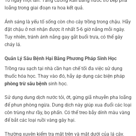
10 ngày một lần. Tăng cường Kali bằng nước tro bếp pha
loãng trong giai đoạn ra hoa kết quả.
Ánh sáng là yếu tố sống còn cho cây trồng trong chậu. Hãy
đặt chậu ở nơi nhận được ít nhất 5-6 giờ nắng mỗi ngày.
Tuy nhiên, tránh ánh nắng gay gắt buổi trưa, có thể gây
cháy lá.
Quản Lý Sâu Bệnh Hại Bằng Phương Pháp Sinh Học
Trồng rau sạch tại nhà cần hạn chế tối đa việc sử dụng
thuốc hóa học. Thay vào đó, hãy áp dụng các biện pháp
phòng trừ sâu bệnh
sinh học.
Sử dụng dung dịch nước tỏi, ớt, gừng giã nhuyễn pha loãng
để phun phòng ngừa. Dung dịch này giúp xua đuổi các loại
côn trùng như rầy, bọ phấn. Có thể treo bẫy dính màu vàng
để bắt các loại ruồi vàng gây hại.
Thường xuyên kiểm tra mặt trên và mặt dưới của lá cây.