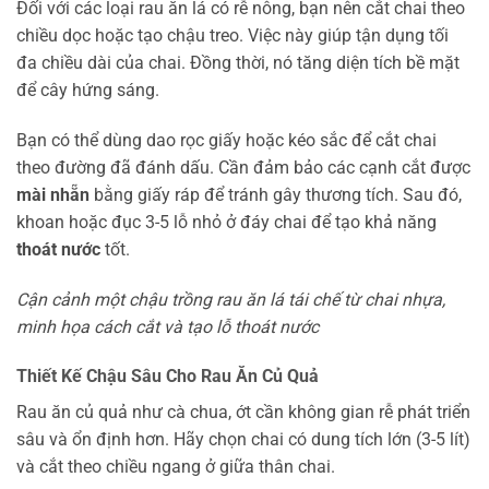
Đối với các loại rau ăn lá có rễ nông, bạn nên cắt chai theo
chiều dọc hoặc tạo chậu treo. Việc này giúp tận dụng tối
đa chiều dài của chai. Đồng thời, nó tăng diện tích bề mặt
để cây hứng sáng.
Bạn có thể dùng dao rọc giấy hoặc kéo sắc để cắt chai
theo đường đã đánh dấu. Cần đảm bảo các cạnh cắt được
mài nhẵn
bằng giấy ráp để tránh gây thương tích. Sau đó,
khoan hoặc đục 3-5 lỗ nhỏ ở đáy chai để tạo khả năng
thoát nước
tốt.
Cận cảnh một chậu trồng rau ăn lá tái chế từ chai nhựa,
minh họa cách cắt và tạo lỗ thoát nước
Thiết Kế Chậu Sâu Cho Rau Ăn Củ Quả
Rau ăn củ quả như cà chua, ớt cần không gian rễ phát triển
sâu và ổn định hơn. Hãy chọn chai có dung tích lớn (3-5 lít)
và cắt theo chiều ngang ở giữa thân chai.