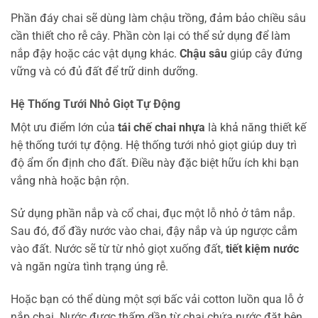
Phần đáy chai sẽ dùng làm chậu trồng, đảm bảo chiều sâu
cần thiết cho rễ cây. Phần còn lại có thể sử dụng để làm
nắp đậy hoặc các vật dụng khác.
Chậu sâu
giúp cây đứng
vững và có đủ đất để trữ dinh dưỡng.
Hệ Thống Tưới Nhỏ Giọt Tự Động
Một ưu điểm lớn của
tái chế chai nhựa
là khả năng thiết kế
hệ thống tưới tự động. Hệ thống tưới nhỏ giọt giúp duy trì
độ ẩm ổn định cho đất. Điều này đặc biệt hữu ích khi bạn
vắng nhà hoặc bận rộn.
Sử dụng phần nắp và cổ chai, đục một lỗ nhỏ ở tâm nắp.
Sau đó, đổ đầy nước vào chai, đậy nắp và úp ngược cắm
vào đất. Nước sẽ từ từ nhỏ giọt xuống đất,
tiết kiệm nước
và ngăn ngừa tình trạng úng rễ.
Hoặc bạn có thể dùng một sợi bấc vải cotton luồn qua lỗ ở
nắp chai. Nước được thấm dần từ chai chứa nước đặt bên