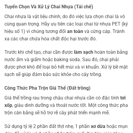
Tuyển Chọn Và Xử Lý Chai Nhựa (Tái chế)
Chai nhựa là vật liệu chính, do đó việc lựa chọn chai là vô
cùng quan trọng. Hãy ưu tiên các loại chai từ nhựa PET (ký
hiệu số 1) vì chúng tương đối
an toàn
và cứng cáp. Tránh
xa các chai chứa hóa chất độc hại trước đó.
Trước khi chế tạo, chai cần được
làm sạch
hoàn toàn bằng
nước ấm và giấm hoặc baking soda. Sau đó, chai phải
được phơi khô để loại bỏ hết mùi và vi khuẩn. Xử lý bề mặt
sạch sẽ giúp đảm bảo sức khỏe cho cây trồng.
Công Thức Pha Trộn Giá Thể (Đất trồng)
Giá thể trồng rau trong chậu chai nhựa cần có đặc tính
tơi
xốp
, giàu dinh dưỡng và thoát nước tốt. Một công thức pha
trộn cân bằng sẽ hỗ trợ rễ cây phát triển mạnh mẽ.
Sử dụng tỷ lệ 2 phần đất thịt nhẹ, 1 phần
xơ dừa
hoặc mụn