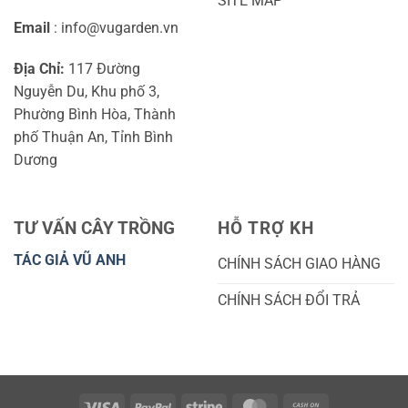
SITE MAP
Email
: info@vugarden.vn
Địa Chỉ:
117 Đường
Nguyễn Du, Khu phố 3,
Phường Bình Hòa, Thành
phố Thuận An, Tỉnh Bình
Dương
TƯ VẤN CÂY TRỒNG
HỖ TRỢ KH
TÁC GIẢ VŨ ANH
CHÍNH SÁCH GIAO HÀNG
CHÍNH SÁCH ĐỔI TRẢ
Visa
PayPal
Stripe
MasterCard
Cash