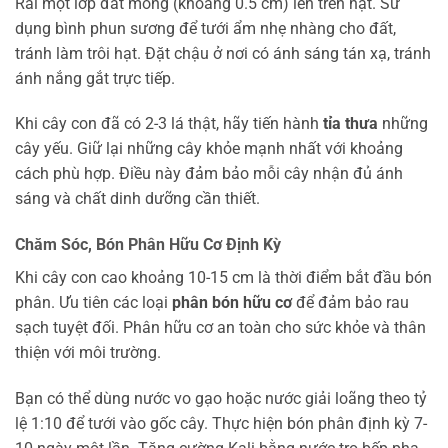
Rải một lớp đất mỏng (khoảng 0.5 cm) lên trên hạt. Sử
dụng bình phun sương để tưới ẩm nhẹ nhàng cho đất,
tránh làm trôi hạt. Đặt chậu ở nơi có ánh sáng tán xạ, tránh
ánh nắng gắt trực tiếp.
Khi cây con đã có 2-3 lá thật, hãy tiến hành
tỉa thưa
những
cây yếu. Giữ lại những cây khỏe mạnh nhất với khoảng
cách phù hợp. Điều này đảm bảo mỗi cây nhận đủ ánh
sáng và chất dinh dưỡng cần thiết.
Chăm Sóc, Bón Phân Hữu Cơ Định Kỳ
Khi cây con cao khoảng 10-15 cm là thời điểm bắt đầu bón
phân. Ưu tiên các loại
phân bón hữu cơ
để đảm bảo rau
sạch tuyệt đối. Phân hữu cơ an toàn cho sức khỏe và thân
thiện với môi trường.
Bạn có thể dùng nước vo gạo hoặc nước giải loãng theo tỷ
lệ 1:10 để tưới vào gốc cây. Thực hiện bón phân định kỳ 7-