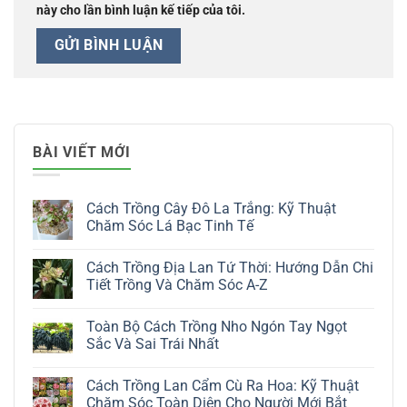
này cho lần bình luận kế tiếp của tôi.
BÀI VIẾT MỚI
Cách Trồng Cây Đô La Trắng: Kỹ Thuật
Chăm Sóc Lá Bạc Tinh Tế
Không
có
Cách Trồng Địa Lan Tứ Thời: Hướng Dẫn Chi
bình
luận
Tiết Trồng Và Chăm Sóc A-Z
ở
Cách
Không
Trồng
có
Toàn Bộ Cách Trồng Nho Ngón Tay Ngọt
Cây
bình
Đô
luận
Sắc Và Sai Trái Nhất
La
ở
Trắng:
Cách
Không
Kỹ
Trồng
có
Cách Trồng Lan Cẩm Cù Ra Hoa: Kỹ Thuật
Thuật
Địa
bình
Chăm
Lan
luận
Chăm Sóc Toàn Diện Cho Người Mới Bắt