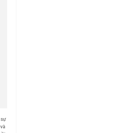
 sự
 và