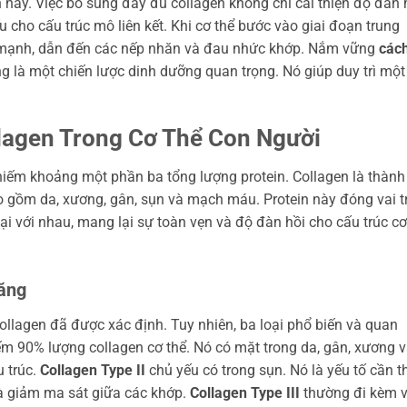
này. Việc bổ sung đầy đủ collagen không chỉ cải thiện độ đàn 
u cho cấu trúc mô liên kết. Khi cơ thể bước vào giai đoạn trung
m mạnh, dẫn đến các nếp nhăn và đau nhức khớp. Nắm vững
các
 là một chiến lược dinh dưỡng quan trọng. Nó giúp duy trì một
llagen Trong Cơ Thể Con Người
 chiếm khoảng một phần ba tổng lượng protein. Collagen là thành
o gồm da, xương, gân, sụn và mạch máu. Protein này đóng vai t
lại với nhau, mang lại sự toàn vẹn và độ đàn hồi cho cấu trúc cơ
năng
 collagen đã được xác định. Tuy nhiên, ba loại phổ biến và quan
m 90% lượng collagen cơ thể. Nó có mặt trong da, gân, xương 
 trúc.
Collagen Type II
chủ yếu có trong sụn. Nó là yếu tố cần th
à giảm ma sát giữa các khớp.
Collagen Type III
thường đi kèm v