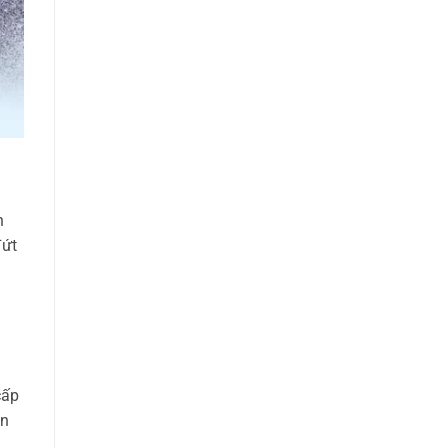
n
đứt
cấp
ền