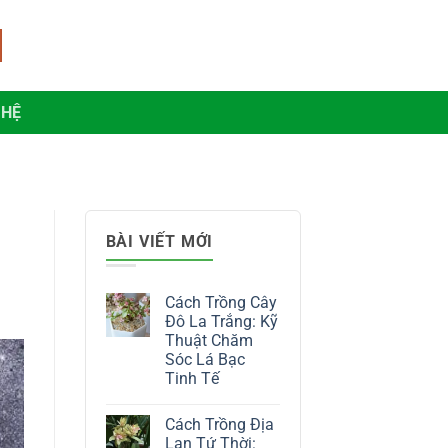
 HỆ
BÀI VIẾT MỚI
Cách Trồng Cây
Đô La Trắng: Kỹ
Thuật Chăm
Sóc Lá Bạc
Tinh Tế
Không
có
Cách Trồng Địa
bình
luận
Lan Tứ Thời: