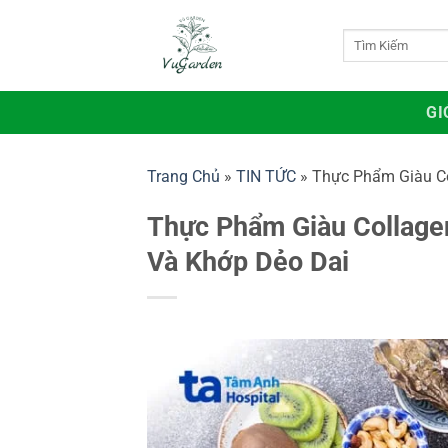
Bỏ
qua
Tìm
kiếm:
nội
dung
GI
Trang Chủ
»
TIN TỨC
»
Thực Phẩm Giàu Co
Thực Phẩm Giàu Collage
Và Khớp Dẻo Dai