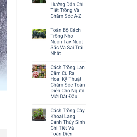
ở
Hướng Dẫn Chi
Cách
Trồng
Tiết Trồng Và
Cây
Chăm Sóc A-Z
Đô
La
Không
Trắng:
có
Kỹ
Toàn Bộ Cách
bình
Thuật
luận
Trồng Nho
Chăm
ở
Sóc
Ngón Tay Ngọt
Cách
Lá
Trồng
Sắc Và Sai Trái
Bạc
Địa
Tinh
Nhất
Lan
Tế
Tứ
Không
Thời:
có
Hướng
Cách Trồng Lan
bình
Dẫn
luận
Cẩm Cù Ra
Chi
ở
Tiết
Hoa: Kỹ Thuật
Toàn
Trồng
Bộ
Chăm Sóc Toàn
Và
Cách
Chăm
Diện Cho Người
Trồng
Sóc
Nho
Mới Bắt Đầu
A-
Ngón
Z
Không
Tay
có
Ngọt
Cách Trồng Cây
bình
Sắc
luận
Và
Khoai Lang
ở
Sai
Cảnh Thủy Sinh
Cách
Trái
Trồng
Nhất
Chi Tiết Và
Lan
Toàn Diện
Cẩm