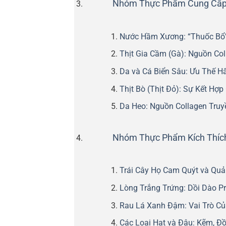
Nhóm Thực Phẩm Cung Cấp 
Nước Hầm Xương: “Thuốc Bổ”
Thịt Gia Cầm (Gà): Nguồn Col
Da và Cá Biển Sâu: Ưu Thế Hấ
Thịt Bò (Thịt Đỏ): Sự Kết Hợp 
Da Heo: Nguồn Collagen Truy
Nhóm Thực Phẩm Kích Thích
Trái Cây Họ Cam Quýt và Quả
Lòng Trắng Trứng: Dồi Dào Pr
Rau Lá Xanh Đậm: Vai Trò Của
Các Loại Hạt và Đậu: Kẽm, Đồ