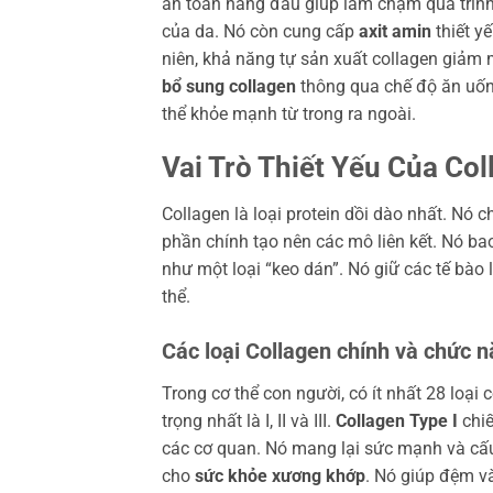
an toàn hàng đầu giúp làm chậm quá trình 
của da. Nó còn cung cấp
axit amin
thiết yế
niên, khả năng tự sản xuất collagen giả
bổ sung collagen
thông qua chế độ ăn uống
thể khỏe mạnh từ trong ra ngoài.
Vai Trò Thiết Yếu Của Co
Collagen là loại protein dồi dào nhất. Nó
phần chính tạo nên các mô liên kết. Nó ba
như một loại “keo dán”. Nó giữ các tế bào 
thể.
Các loại Collagen chính và chức 
Trong cơ thể con người, có ít nhất 28 loại
trọng nhất là I, II và III.
Collagen Type I
chiế
các cơ quan. Nó mang lại sức mạnh và cấu
cho
sức khỏe xương khớp
. Nó giúp đệm v