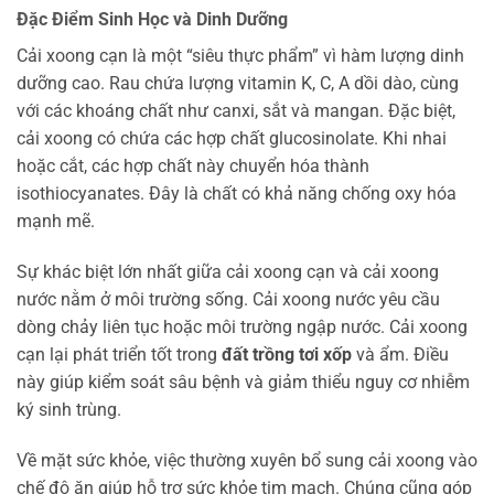
Đặc Điểm Sinh Học và Dinh Dưỡng
Cải xoong cạn là một “siêu thực phẩm” vì hàm lượng dinh
dưỡng cao. Rau chứa lượng vitamin K, C, A dồi dào, cùng
với các khoáng chất như canxi, sắt và mangan. Đặc biệt,
cải xoong có chứa các hợp chất glucosinolate. Khi nhai
hoặc cắt, các hợp chất này chuyển hóa thành
isothiocyanates. Đây là chất có khả năng chống oxy hóa
mạnh mẽ.
Sự khác biệt lớn nhất giữa cải xoong cạn và cải xoong
nước nằm ở môi trường sống. Cải xoong nước yêu cầu
dòng chảy liên tục hoặc môi trường ngập nước. Cải xoong
cạn lại phát triển tốt trong
đất trồng tơi xốp
và ẩm. Điều
này giúp kiểm soát sâu bệnh và giảm thiểu nguy cơ nhiễm
ký sinh trùng.
Về mặt sức khỏe, việc thường xuyên bổ sung cải xoong vào
chế độ ăn giúp hỗ trợ sức khỏe tim mạch. Chúng cũng góp