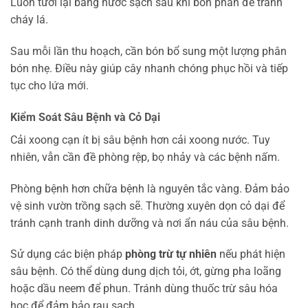
Luôn tưới lại bằng nước sạch sau khi bón phân để tránh
cháy lá.
Sau mỗi lần thu hoạch, cần bón bổ sung một lượng phân
bón nhẹ. Điều này giúp cây nhanh chóng phục hồi và tiếp
tục cho lứa mới.
Kiểm Soát Sâu Bệnh và Cỏ Dại
Cải xoong cạn ít bị sâu bệnh hơn cải xoong nước. Tuy
nhiên, vẫn cần đề phòng rệp, bọ nhảy và các bệnh nấm.
Phòng bệnh hơn chữa bệnh là nguyên tắc vàng. Đảm bảo
vệ sinh vườn trồng sạch sẽ. Thường xuyên dọn cỏ dại để
tránh cạnh tranh dinh dưỡng và nơi ẩn náu của sâu bệnh.
Sử dụng các biện pháp
phòng trừ tự nhiên
nếu phát hiện
sâu bệnh. Có thể dùng dung dịch tỏi, ớt, gừng pha loãng
hoặc dầu neem để phun. Tránh dùng thuốc trừ sâu hóa
học để đảm bảo rau sạch.