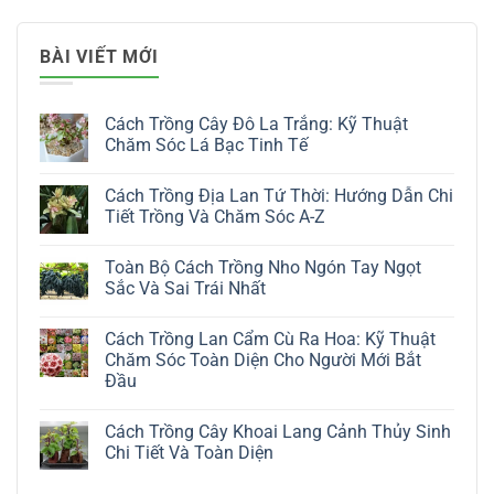
BÀI VIẾT MỚI
Cách Trồng Cây Đô La Trắng: Kỹ Thuật
Chăm Sóc Lá Bạc Tinh Tế
Không
có
Cách Trồng Địa Lan Tứ Thời: Hướng Dẫn Chi
bình
luận
Tiết Trồng Và Chăm Sóc A-Z
ở
Cách
Không
Trồng
có
Toàn Bộ Cách Trồng Nho Ngón Tay Ngọt
Cây
bình
Đô
luận
Sắc Và Sai Trái Nhất
La
ở
Trắng:
Cách
Không
Kỹ
Trồng
có
Cách Trồng Lan Cẩm Cù Ra Hoa: Kỹ Thuật
Thuật
Địa
bình
Chăm
Lan
luận
Chăm Sóc Toàn Diện Cho Người Mới Bắt
Sóc
Tứ
ở
Đầu
Lá
Thời:
Toàn
Bạc
Hướng
Bộ
Không
Tinh
Dẫn
Cách
có
Tế
Chi
Trồng
Cách Trồng Cây Khoai Lang Cảnh Thủy Sinh
bình
Tiết
Nho
luận
Chi Tiết Và Toàn Diện
Trồng
Ngón
ở
Và
Tay
Cách
Không
Chăm
Ngọt
Trồng
có