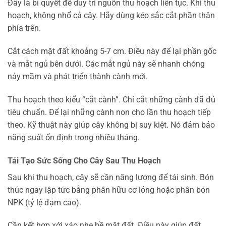
Đây là bí quyết để duy trì nguồn thu hoạch liên tục. Khi thu
hoạch, không nhổ cả cây. Hãy dùng kéo sắc cắt phần thân
phía trên.
Cắt cách mặt đất khoảng 5-7 cm. Điều này để lại phần gốc
và mắt ngủ bên dưới. Các mắt ngủ này sẽ nhanh chóng
nảy mầm và phát triển thành cành mới.
Thu hoạch theo kiểu “cắt cành”. Chỉ cắt những cành đã đủ
tiêu chuẩn. Để lại những cành non cho lần thu hoạch tiếp
theo. Kỹ thuật này giúp cây không bị suy kiệt. Nó đảm bảo
năng suất ổn định trong nhiều tháng.
Tái Tạo Sức Sống Cho Cây Sau Thu Hoạch
Sau khi thu hoạch, cây sẽ cần năng lượng để tái sinh. Bón
thúc ngay lập tức bằng phân hữu cơ lỏng hoặc phân bón
NPK (tỷ lệ đạm cao).
Cần kết hợp xới xáo nhẹ bề mặt đất. Điều này giúp đất