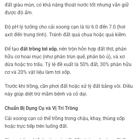
đất giàu mùn, có khả năng thoát nước tốt nhưng vẫn giữ
được độ ẩm.
Độ pH lý tưởng cho cải xoong cạn là từ 6.0 đến 7.0 (hơi
axit đến trung tính). Tránh đất quá chua hoặc quá kiềm.
Để tạo
đất trồng tơi xốp
, nên trộn hỗn hợp đất thịt, phân
hữu cơ hoai mục (như phân trùn quế, phân bò ủ), và xơ
dừa hoặc tro trấu. Tỷ lệ đề xuất là 50% đất, 30% phân hữu
cơ và 20% vật liệu làm tơi xốp.
Trước khi trồng, cần phơi đất hoặc xử lý đất bằng vôi. Điều
này giúp diệt trừ mầm bệnh và cỏ dại.
Chuẩn Bị Dụng Cụ và Vị Trí Trồng
Cải xoong cạn có thể trồng trong chậu, khay, thùng xốp
hoặc trực tiếp trên luống đất.