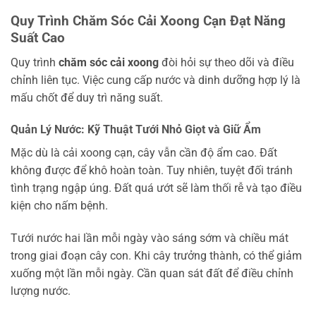
Quy Trình Chăm Sóc Cải Xoong Cạn Đạt Năng
Suất Cao
Quy trình
chăm sóc cải xoong
đòi hỏi sự theo dõi và điều
chỉnh liên tục. Việc cung cấp nước và dinh dưỡng hợp lý là
mấu chốt để duy trì năng suất.
Quản Lý Nước: Kỹ Thuật Tưới Nhỏ Giọt và Giữ Ẩm
Mặc dù là cải xoong cạn, cây vẫn cần độ ẩm cao. Đất
không được để khô hoàn toàn. Tuy nhiên, tuyệt đối tránh
tình trạng ngập úng. Đất quá ướt sẽ làm thối rễ và tạo điều
kiện cho nấm bệnh.
Tưới nước hai lần mỗi ngày vào sáng sớm và chiều mát
trong giai đoạn cây con. Khi cây trưởng thành, có thể giảm
xuống một lần mỗi ngày. Cần quan sát đất để điều chỉnh
lượng nước.