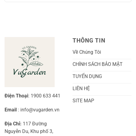
Sóc
Sắc
Lan
bình
A-
Và
Cẩm
luận
Z
Sai
Cù
ở
Trái
Ra
Cách
Nhất
Hoa:
Trồng
Kỹ
Cây
Thuật
Khoai
Chăm
Lang
Sóc
Cảnh
Toàn
Thủy
THÔNG TIN
Diện
Sinh
Cho
Chi
Người
Tiết
Về Chúng Tôi
Mới
Và
Bắt
Toàn
Đầu
Diện
CHÍNH SÁCH BẢO MẬT
TUYỂN DỤNG
LIÊN HỆ
Điện Thoại
: 1900 633 441
SITE MAP
Email
: info@vugarden.vn
Địa Chỉ:
117 Đường
Nguyễn Du, Khu phố 3,