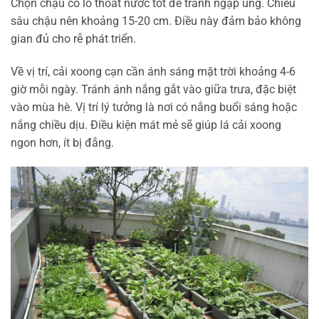
Chọn chậu có lỗ thoát nước tốt để tránh ngập úng. Chiều
sâu chậu nên khoảng 15-20 cm. Điều này đảm bảo không
gian đủ cho rễ phát triển.
Về vị trí, cải xoong cạn cần ánh sáng mặt trời khoảng 4-6
giờ mỗi ngày. Tránh ánh nắng gắt vào giữa trưa, đặc biệt
vào mùa hè. Vị trí lý tưởng là nơi có nắng buổi sáng hoặc
nắng chiều dịu. Điều kiện mát mẻ sẽ giúp lá cải xoong
ngon hơn, ít bị đắng.