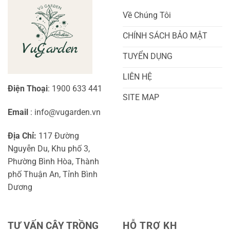
Cho
Chi
Người
Tiết
Về Chúng Tôi
Mới
Và
Bắt
Toàn
Đầu
Diện
CHÍNH SÁCH BẢO MẬT
TUYỂN DỤNG
LIÊN HỆ
Điện Thoại
: 1900 633 441
SITE MAP
Email
: info@vugarden.vn
Địa Chỉ:
117 Đường
Nguyễn Du, Khu phố 3,
Phường Bình Hòa, Thành
phố Thuận An, Tỉnh Bình
Dương
TƯ VẤN CÂY TRỒNG
HỖ TRỢ KH