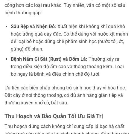
công hơn các loại rau khác. Tuy nhiên, vẫn có một số sâu
bệnh thường gặp:
Sâu Rệp và Nhện Đỏ:
Xuất hiện khi không khí quá khô
hoặc trồng quá dày đặc. Có thể dùng vòi nước xịt mạnh
để loại bỏ hoặc dùng chế phẩm sinh học (nước tỏi, ớt,
gừng) để phun.
Bệnh Nấm Gỉ Sắt (Rust) và Đốm Lá:
Thường xảy ra
trong điều kiện độ ẩm cao và thông thoáng kém. Loại
bỏ ngay lá bệnh và điều chỉnh chế độ tưới.
Ưu tiên các biện pháp phòng trừ sinh học thay vì hóa học.
Đặt cây ở nơi thông thoáng, có đủ ánh nắng gián tiếp và
thường xuyên nhổ cỏ, bắt sâu.
Thu Hoạch và Bảo Quản Tối Ưu Giá Trị
Thu hoạch đúng cách không chỉ cung cấp lá bạc hà chất
lượng mà còn giúp cây tái sinh nhanh chóng, đảm bảo chu