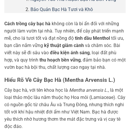
Bảo Quản Bạc Hà Tươi và Khô
Cách trồng cây bạc hà
không còn là bí ẩn đối với những
người làm vườn tại nhà. Tuy nhiên, để cây phát triển mạnh
mẽ, cho lá tươi tốt và đạt nồng độ
tinh dầu Menthol
tối ưu,
bạn cần nắm vững
kỹ thuật giâm cành
và chăm sóc. Bài
viết này sẽ đi sâu vào
điều kiện ánh sáng
, loại đất phù
hợp, và quy trình
thu hoạch bền vững
, đảm bảo bạn có một
vườn bạc hà bội thu, chất lượng cao ngay tại nhà.
Hiểu Rõ Về Cây Bạc Hà (Mentha Arvensis L.)
Cây bạc hà, với tên khoa học là
Mentha arvensis L.
, là một
loại thảo mộc lâu năm thuộc họ Hoa môi (Lamiaceae). Cây
có nguồn gốc từ châu Âu và Trung Đông, nhưng thích nghi
tốt với khí hậu nhiệt đới ẩm như Việt Nam. Bạc hà được
yêu thích nhờ hương thơm the mát đặc trưng và vị cay tê
độc đáo.