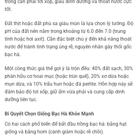
trồng cần phải tơi xốp, giàu dinh dưỡng và thoát nước cực
tốt.
Đất thịt hoặc đất phù sa giàu mùn là lựa chọn lý tưởng. Độ
pH của đất nên nằm trong khoảng từ 6.0 đến 7.0 (trung
tính hoặc hơi axit). Cần đặc biệt chú ý đến khả năng thoát
nước để tránh tình trạng úng rễ, nguyên nhân gây thối gốc
bạc hà.
Một công thức giá thể gợi ý là trộn đều: 40% đất sạch, 30%
phân hữu cơ hoai mục (hoặc trùn quế), 20% xơ dừa hoặc
mụn dừa, và 10% trấu hun hoặc đá perlite. Hỗn hợp này sẽ
đảm bảo độ tơi xốp, giữ ẩm vừa phải và cung cấp dinh
dưỡng liên tục.
Bí Quyết Chọn Giống Bạc Hà Khỏe Mạnh
Có hai cách phổ biến để bắt đầu trồng bạc hà: bằng hạt
giống và bằng hom (cành giâm hoặc rễ chồi).