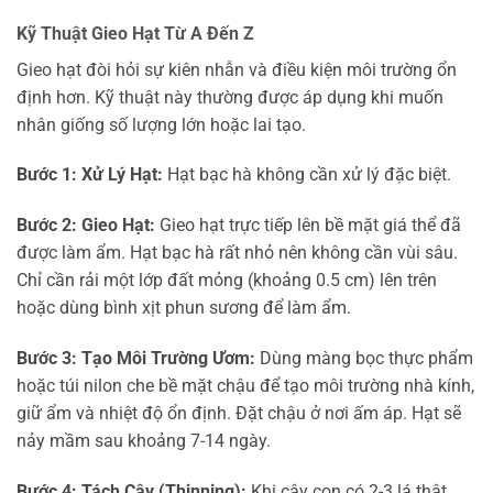
Kỹ Thuật Gieo Hạt Từ A Đến Z
Gieo hạt đòi hỏi sự kiên nhẫn và điều kiện môi trường ổn
định hơn. Kỹ thuật này thường được áp dụng khi muốn
nhân giống số lượng lớn hoặc lai tạo.
Bước 1: Xử Lý Hạt:
Hạt bạc hà không cần xử lý đặc biệt.
Bước 2: Gieo Hạt:
Gieo hạt trực tiếp lên bề mặt giá thể đã
được làm ẩm. Hạt bạc hà rất nhỏ nên không cần vùi sâu.
Chỉ cần rải một lớp đất mỏng (khoảng 0.5 cm) lên trên
hoặc dùng bình xịt phun sương để làm ẩm.
Bước 3: Tạo Môi Trường Ươm:
Dùng màng bọc thực phẩm
hoặc túi nilon che bề mặt chậu để tạo môi trường nhà kính,
giữ ẩm và nhiệt độ ổn định. Đặt chậu ở nơi ấm áp. Hạt sẽ
nảy mầm sau khoảng 7-14 ngày.
Bước 4: Tách Cây (Thinning):
Khi cây con có 2-3 lá thật,