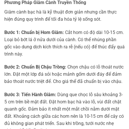
Phương Pháp Giâm Cành Truyền Thống
Giâm cành bạc hà là kỹ thuật đơn giản nhưng cần thực
hiện đúng quy trình để tối đa hóa tỷ lệ sống sót.
Bước 1: Chuẩn bị Hom Giâm:
Cắt hom có độ dài 10-15 cm.
Loại bỏ bớt lá ở nửa dưới của cành. Có thể nhúng phần
gốc vào dung dịch kích thích ra rễ (nếu có) để thúc đẩy quá
trình này.
Bước 2: Chuẩn Bị Chậu Trồng:
Chọn chậu có lỗ thoát nước
lớn. Đặt một lớp đá sỏi hoặc mảnh gốm dưới đáy để đảm
bảo thoát nước triệt để. Cho giá thể đã chuẩn bị vào chậu.
Bước 3: Tiến Hành Giâm:
Dùng que chọc lỗ sâu khoảng 3-
5 cm trên bề mặt đất. Đặt hom bạc hà vào lỗ, vùi đất chặt
quanh gốc. Đảm bảo ít nhất một mắt chồi nằm dưới mặt
đất. Khoảng cách giữa các hom nên là 10-15 cm để cây có
đủ không gian phát triển. Sau khi trồng, tưới nước nhẹ