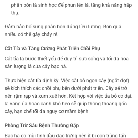
phân bón lá sinh học để phun lên lá, tăng khả năng hấp
thụ.
Đảm bảo bổ sung phân bón đúng liều lượng. Bón quá
nhiều có thể gây cháy rễ.
Cắt Tỉa và Tăng Cường Phát Triển Chồi Phụ
Cắt tỉa là bước thiết yếu để duy trì sức sống và tối đa hóa
sản lượng lá của cây bạc hà.
Thực hiện cắt tỉa định kỳ. Việc cắt bỏ ngọn cây (ngắt đọt)
sẽ kích thích các chồi phụ bên dưới phát triển. Cây sẽ trở
nên rậm rạp và xum xuê hơn. Kết hợp với việc tỉa bỏ cỏ dại,
lá vàng úa hoặc cành khô héo sẽ giúp thông thoáng gốc
cây, hạn chế tối đa nguy cơ mầm bệnh.
Phòng Trừ Sâu Bệnh Thường Gặp
Bạc hà có mùi tinh dầu đặc trưng nên ít bị côn trùng tấn