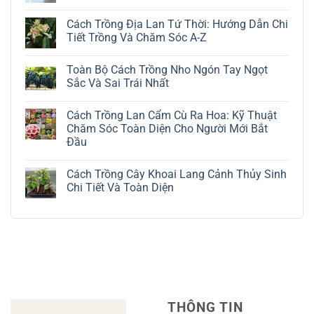
Không
có
Cách Trồng Địa Lan Tứ Thời: Hướng Dẫn Chi
bình
luận
Tiết Trồng Và Chăm Sóc A-Z
ở
Cách
Không
Trồng
có
Toàn Bộ Cách Trồng Nho Ngón Tay Ngọt
Cây
bình
Đô
luận
Sắc Và Sai Trái Nhất
La
ở
Trắng:
Cách
Không
Kỹ
Trồng
có
Cách Trồng Lan Cẩm Cù Ra Hoa: Kỹ Thuật
Thuật
Địa
bình
Chăm
Lan
luận
Chăm Sóc Toàn Diện Cho Người Mới Bắt
Sóc
Tứ
ở
Đầu
Lá
Thời:
Toàn
Bạc
Hướng
Bộ
Không
Tinh
Dẫn
Cách
có
Tế
Chi
Trồng
Cách Trồng Cây Khoai Lang Cảnh Thủy Sinh
bình
Tiết
Nho
luận
Chi Tiết Và Toàn Diện
Trồng
Ngón
ở
Và
Tay
Cách
Không
Chăm
Ngọt
Trồng
có
Sóc
Sắc
Lan
bình
A-
Và
Cẩm
luận
Z
Sai
Cù
ở
Trái
Ra
Cách
Nhất
Hoa:
Trồng
Kỹ
Cây
Thuật
Khoai
Chăm
Lang
Sóc
Cảnh
Toàn
Thủy
THÔNG TIN
Diện
Sinh