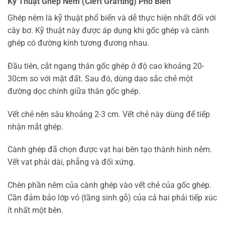
Kỹ Thuật Ghép Nêm (Cleft Grafting) Phổ Biến
Ghép nêm là kỹ thuật phổ biến và dễ thực hiện nhất đối với
cây bơ. Kỹ thuật này được áp dụng khi gốc ghép và cành
ghép có đường kính tương đương nhau.
Đầu tiên, cắt ngang thân gốc ghép ở độ cao khoảng 20-
30cm so với mặt đất. Sau đó, dùng dao sắc chẻ một
đường dọc chính giữa thân gốc ghép.
Vết chẻ nên sâu khoảng 2-3 cm. Vết chẻ này dùng để tiếp
nhận mắt ghép.
Cành ghép đã chọn được vạt hai bên tạo thành hình nêm.
Vết vạt phải dài, phẳng và đối xứng.
Chèn phần nêm của cành ghép vào vết chẻ của gốc ghép.
Cần đảm bảo lớp vỏ (tầng sinh gỗ) của cả hai phải tiếp xúc
ít nhất một bên.