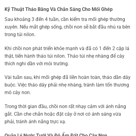
Kỹ Thuật Tháo Băng Và Chắn Sáng Cho Mối Ghép
Sau khoảng 3 đến 4 tuần, cần kiểm tra mối ghép thường
xuyên. Nếu mắt ghép sống, chồi non sẽ bắt đầu nhú ra bên
trong túi nilon.
Khi chồi non phát triển khỏe mạnh và đã có 1 đến 2 cặp lá
thật, tiến hành tháo túi nilon. Tháo túi nhẹ nhàng để cây
thích nghi dần với môi trường.
Vài tuần sau, khi mối ghép đã liền hoàn toàn, tháo dần dây
buộc. Việc tháo dây phải nhẹ nhàng, tránh làm tổn thương
mô cây non.
Trong thời gian đầu, chồi non rất nhạy cảm với ánh nắng
gắt. Cần che chắn hoặc đặt cây ở nơi có ánh sáng vừa
phải, tránh ánh nắng trực xạ.
Quản Lý Nước Tưới Và Độ Ẩm Đất Cho Cây Non