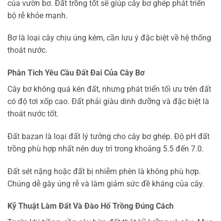
của vườn bơ. Đất trồng tốt sẽ giúp cây bơ ghép phát triển
bộ rễ khỏe mạnh.
Bơ là loại cây chịu úng kém, cần lưu ý đặc biệt về hệ thống
thoát nước.
Phân Tích Yêu Cầu Đất Đai Của Cây Bơ
Cây bơ không quá kén đất, nhưng phát triển tối ưu trên đất
có độ tơi xốp cao. Đất phải giàu dinh dưỡng và đặc biệt là
thoát nước tốt.
Đất bazan là loại đất lý tưởng cho cây bơ ghép. Độ pH đất
trồng phù hợp nhất nên duy trì trong khoảng 5.5 đến 7.0.
Đất sét nặng hoặc đất bị nhiễm phèn là không phù hợp.
Chúng dễ gây úng rễ và làm giảm sức đề kháng của cây.
Kỹ Thuật Làm Đất Và Đào Hố Trồng Đúng Cách