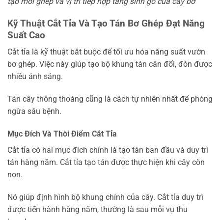
tạo mối ghép và vị trí tiếp hợp tầng sinh gỗ của cây bơ
Kỹ Thuật Cắt Tỉa Và Tạo Tán Bơ Ghép Đạt Năng
Suất Cao
Cắt tỉa là kỹ thuật bắt buộc để tối ưu hóa năng suất vườn
bơ ghép. Việc này giúp tạo bộ khung tán cân đối, đón được
nhiều ánh sáng.
Tán cây thông thoáng cũng là cách tự nhiên nhất để phòng
ngừa sâu bệnh.
Mục Đích Và Thời Điểm Cắt Tỉa
Cắt tỉa có hai mục đích chính là tạo tán ban đầu và duy trì
tán hàng năm. Cắt tỉa tạo tán được thực hiện khi cây còn
non.
Nó giúp định hình bộ khung chính của cây. Cắt tỉa duy trì
được tiến hành hàng năm, thường là sau mỗi vụ thu