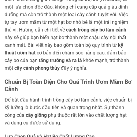
một lựa chọn độc đáo, không chỉ cung cấp quả giàu dinh
dưỡng mà còn trở thành một loại cây cảnh tuyệt vời. Việc
tự tay ươm mầm từ một hạt bơ nhỏ bé là một trải nghiệm
thú vị. Hướng dẫn chi tiết về
cách trồng cây bơ làm cảnh
này sẽ giúp bạn biến hạt bơ thành một chậu cây nội thất
xanh mát. Bài viết này bao gồm toàn bộ quy trình từ
kỹ
thuật ươm hạt
cơ bản đến chăm sóc nâng cao, đảm bảo
cây bơ của bạn
tăng trưởng và ra lá
khỏe mạnh, trở thành
một
cây cảnh phong thủy
đầy ý nghĩa.
Chuẩn Bị Toàn Diện Cho Quá Trình Ươm Mầm Bơ
Cảnh
Để bắt đầu hành trình trồng cây bơ làm cảnh, việc chuẩn bị
kỹ lưỡng là bước đầu tiên và quan trọng nhất. Sự thành
công của
cây giống
phụ thuộc rất lớn vào chất lượng hạt
và dụng cụ được sử dụng.
Lựa Chọn Quả và Hạt Bơ Chất Lượng Cao