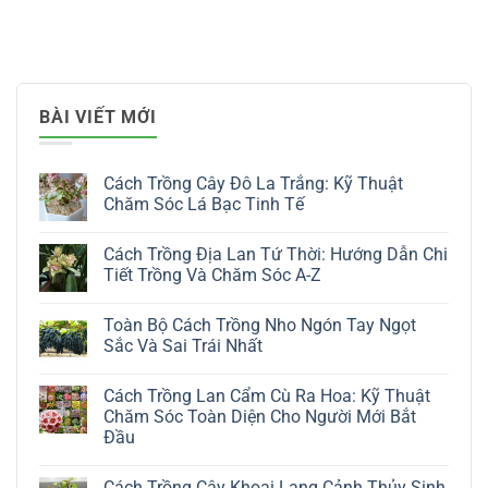
BÀI VIẾT MỚI
Cách Trồng Cây Đô La Trắng: Kỹ Thuật
Chăm Sóc Lá Bạc Tinh Tế
Không
có
Cách Trồng Địa Lan Tứ Thời: Hướng Dẫn Chi
bình
luận
Tiết Trồng Và Chăm Sóc A-Z
ở
Cách
Không
Trồng
có
Toàn Bộ Cách Trồng Nho Ngón Tay Ngọt
Cây
bình
Đô
luận
Sắc Và Sai Trái Nhất
La
ở
Trắng:
Cách
Không
Kỹ
Trồng
có
Cách Trồng Lan Cẩm Cù Ra Hoa: Kỹ Thuật
Thuật
Địa
bình
Chăm
Lan
luận
Chăm Sóc Toàn Diện Cho Người Mới Bắt
Sóc
Tứ
ở
Đầu
Lá
Thời:
Toàn
Bạc
Hướng
Bộ
Không
Tinh
Dẫn
Cách
có
Tế
Chi
Trồng
Cách Trồng Cây Khoai Lang Cảnh Thủy Sinh