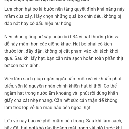
Lựa chọn hạt bơ là bước nền tảng quyết định khả năng nảy
mầm của cây. Hãy chọn những quả bơ chín đều, không bị
dập nát hay có dấu hiệu hư hỏng.
Nên chọn giống bơ sáp hoặc bơ 034 vì hạt thường lớn và
dễ nảy mầm hơn các giống khác. Hạt bơ phải có kích
thước lớn, đầy đặn, không bị cắt phạm vào khi tách khỏi
quả. Sau khi lấy hạt, bạn cần rửa sạch hoàn toàn phần thịt
bơ còn bám dính.
Việc làm sạch giúp ngăn ngừa nấm mốc và vi khuẩn phát
triển, vốn là nguyên nhân chính khiến hạt bị thối. Có thể
ngâm hạt trong nước ấm khoảng vài phút rồi dùng khăn
giấy chà xát nhẹ nhàng. Cần hết sức cẩn thận để không
làm tróc lớp vỏ lụa màu nâu bên ngoài hạt.
Lớp vỏ này bảo vệ phôi mầm bên trong. Sau khi làm sạch,
hãy đặt hạt nơi khô ráo thoáng mát trong vài giờ trước khi