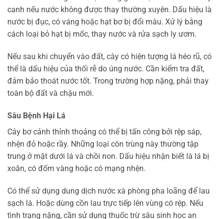
canh nếu nước không được thay thường xuyên. Dấu hiệu là
nước bị đục, có váng hoặc hạt bơ bị đổi màu. Xử lý bằng
cách loại bỏ hạt bị mốc, thay nước và rửa sạch ly ươm.
Nếu sau khi chuyển vào đất, cây có hiện tượng lá héo rũ, có
thể là dấu hiệu của thối rễ do úng nước. Cần kiểm tra đất,
đảm bảo thoát nước tốt. Trong trường hợp nặng, phải thay
toàn bộ đất và chậu mới.
Sâu Bệnh Hại Lá
Cây bơ cảnh thỉnh thoảng có thể bị tấn công bởi rệp sáp,
nhện đỏ hoặc rầy. Những loại côn trùng này thường tập
trung ở mặt dưới lá và chồi non. Dấu hiệu nhận biết là lá bị
xoăn, có đốm vàng hoặc có mạng nhện.
Có thể sử dụng dung dịch nước xà phòng pha loãng để lau
sạch lá. Hoặc dùng cồn lau trực tiếp lên vùng có rệp. Nếu
tình trạng nặng, cần sử dụng thuốc trừ sâu sinh học an