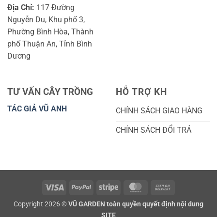
Địa Chỉ:
117 Đường
Nguyễn Du, Khu phố 3,
Phường Bình Hòa, Thành
phố Thuận An, Tỉnh Bình
Dương
TƯ VẤN CÂY TRỒNG
HỖ TRỢ KH
TÁC GIẢ VŨ ANH
CHÍNH SÁCH GIAO HÀNG
CHÍNH SÁCH ĐỔI TRẢ
Visa
PayPal
Stripe
MasterCard
Cash
On
Copyright 2026 ©
VŨ GARDEN toàn quyền quyết định nội dung
Delivery
SITE