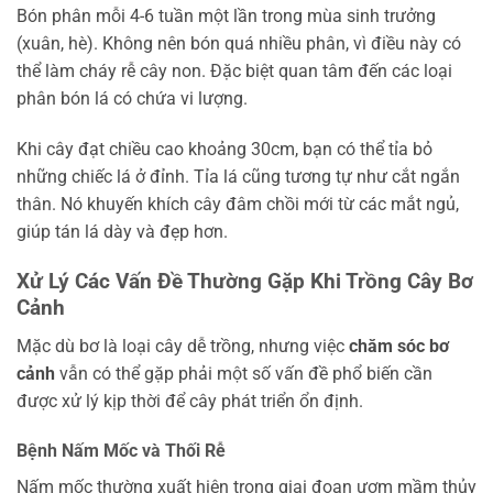
Bón phân mỗi 4-6 tuần một lần trong mùa sinh trưởng
(xuân, hè). Không nên bón quá nhiều phân, vì điều này có
thể làm cháy rễ cây non. Đặc biệt quan tâm đến các loại
phân bón lá có chứa vi lượng.
Khi cây đạt chiều cao khoảng 30cm, bạn có thể tỉa bỏ
những chiếc lá ở đỉnh. Tỉa lá cũng tương tự như cắt ngắn
thân. Nó khuyến khích cây đâm chồi mới từ các mắt ngủ,
giúp tán lá dày và đẹp hơn.
Xử Lý Các Vấn Đề Thường Gặp Khi Trồng Cây Bơ
Cảnh
Mặc dù bơ là loại cây dễ trồng, nhưng việc
chăm sóc bơ
cảnh
vẫn có thể gặp phải một số vấn đề phổ biến cần
được xử lý kịp thời để cây phát triển ổn định.
Bệnh Nấm Mốc và Thối Rễ
Nấm mốc thường xuất hiện trong giai đoạn ươm mầm thủy