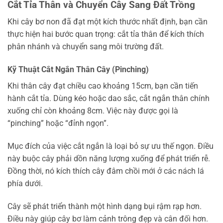
Cắt Tỉa Thân và Chuyển Cây Sang Đất Trồng
Khi cây bơ non đã đạt một kích thước nhất định, bạn cần
thực hiện hai bước quan trọng: cắt tỉa thân để kích thích
phân nhánh và chuyển sang môi trường đất.
Kỹ Thuật Cắt Ngắn Thân Cây (Pinching)
Khi thân cây đạt chiều cao khoảng 15cm, bạn cần tiến
hành cắt tỉa. Dùng kéo hoặc dao sắc, cắt ngắn thân chính
xuống chỉ còn khoảng 8cm. Việc này được gọi là
“pinching” hoặc “đỉnh ngọn”.
Mục đích của việc cắt ngắn là loại bỏ sự ưu thế ngọn. Điều
này buộc cây phải dồn năng lượng xuống để phát triển rễ.
Đồng thời, nó kích thích cây đâm chồi mới ở các nách lá
phía dưới.
Cây sẽ phát triển thành một hình dạng bụi rậm rạp hơn.
Điều này giúp cây bơ làm cảnh trông đẹp và cân đối hơn.