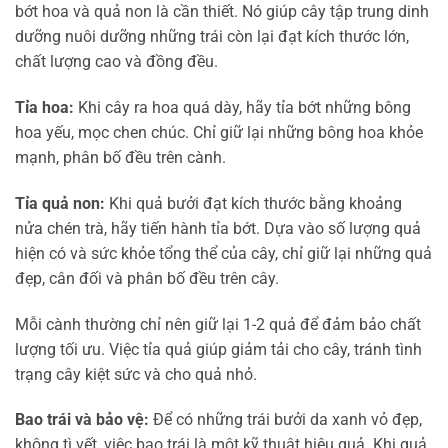
bớt hoa và quả non là cần thiết. Nó giúp cây tập trung dinh
dưỡng nuôi dưỡng những trái còn lại đạt kích thước lớn,
chất lượng cao và đồng đều.
Tỉa hoa:
Khi cây ra hoa quá dày, hãy tỉa bớt những bông
hoa yếu, mọc chen chúc. Chỉ giữ lại những bông hoa khỏe
mạnh, phân bố đều trên cành.
Tỉa quả non:
Khi quả bưởi đạt kích thước bằng khoảng
nửa chén trà, hãy tiến hành tỉa bớt. Dựa vào số lượng quả
hiện có và sức khỏe tổng thể của cây, chỉ giữ lại những quả
đẹp, cân đối và phân bố đều trên cây.
Mỗi cành thường chỉ nên giữ lại 1-2 quả để đảm bảo chất
lượng tối ưu. Việc tỉa quả giúp giảm tải cho cây, tránh tình
trạng cây kiệt sức và cho quả nhỏ.
Bao trái và bảo vệ:
Để có những trái bưởi da xanh vỏ đẹp,
không tì vết, việc bao trái là một kỹ thuật hiệu quả. Khi quả