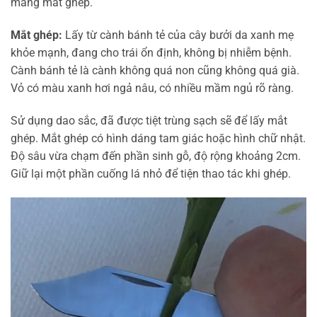
mang mắt ghép.
Mắt ghép:
Lấy từ cành bánh tẻ của cây bưởi da xanh mẹ
khỏe mạnh, đang cho trái ổn định, không bị nhiễm bệnh.
Cành bánh tẻ là cành không quá non cũng không quá già.
Vỏ có màu xanh hơi ngả nâu, có nhiều mầm ngủ rõ ràng.
Sử dụng dao sắc, đã được tiệt trùng sạch sẽ để lấy mắt
ghép. Mắt ghép có hình dáng tam giác hoặc hình chữ nhật.
Độ sâu vừa chạm đến phần sinh gỗ, độ rộng khoảng 2cm.
Giữ lại một phần cuống lá nhỏ để tiện thao tác khi ghép.