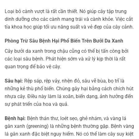
Loại bỏ cành vượt là rất cần thiết. Nó giúp cây tập trung
dinh dưỡng cho các cành mang trái và cành khỏe. Việc cắt
tỉa khoa học giúp tối ưu năng suất và vẻ đẹp của cây cảnh.
Phòng Trừ Sâu Bệnh Hại Phổ Biến Trên Bưởi Da Xanh
Cây bưởi da xanh trong chậu cũng có thể bị tấn công bởi
các loại sâu bệnh. Phát hiện sớm và xử lý kịp thời là rất
quan trọng để bảo vệ cây.
Sâu hại:
Rệp sáp, rệp vảy, nhện đỏ, sâu vẽ bùa, bọ trĩ là
những kẻ thù phổ biến. Chúng gây hại bằng cách chích hút
nhựa cây. Điều này làm lá xoăn, biến dạng, ảnh hưởng đến
sự phát triển của hoa và quả.
Bệnh hại:
Bệnh thán thư, loét sẹo, ghẻ nhám, và vàng lá
gân xanh (greening) là những bệnh thường gặp. Bệnh vàng
lá gân xanh đặc biệt nguy hiểm. Nó có thể làm cây suy kiệt