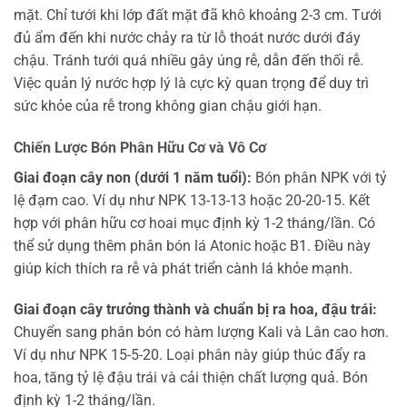
mặt. Chỉ tưới khi lớp đất mặt đã khô khoảng 2-3 cm. Tưới
đủ ẩm đến khi nước chảy ra từ lỗ thoát nước dưới đáy
chậu. Tránh tưới quá nhiều gây úng rễ, dẫn đến thối rễ.
Việc quản lý nước hợp lý là cực kỳ quan trọng để duy trì
sức khỏe của rễ trong không gian chậu giới hạn.
Chiến Lược Bón Phân Hữu Cơ và Vô Cơ
Giai đoạn cây non (dưới 1 năm tuổi):
Bón phân NPK với tỷ
lệ đạm cao. Ví dụ như NPK 13-13-13 hoặc 20-20-15. Kết
hợp với phân hữu cơ hoai mục định kỳ 1-2 tháng/lần. Có
thể sử dụng thêm phân bón lá Atonic hoặc B1. Điều này
giúp kích thích ra rễ và phát triển cành lá khỏe mạnh.
Giai đoạn cây trưởng thành và chuẩn bị ra hoa, đậu trái:
Chuyển sang phân bón có hàm lượng Kali và Lân cao hơn.
Ví dụ như NPK 15-5-20. Loại phân này giúp thúc đẩy ra
hoa, tăng tỷ lệ đậu trái và cải thiện chất lượng quả. Bón
định kỳ 1-2 tháng/lần.