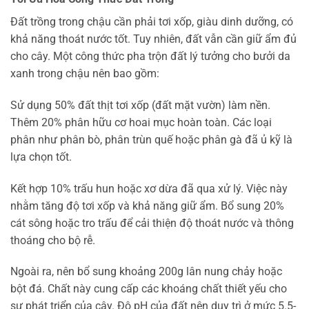
Đất trồng trong chậu cần phải tơi xốp, giàu dinh dưỡng, có
khả năng thoát nước tốt. Tuy nhiên, đất vẫn cần giữ ẩm đủ
cho cây. Một công thức pha trộn đất lý tưởng cho bưởi da
xanh trong chậu nên bao gồm:
Sử dụng 50% đất thịt tơi xốp (đất mặt vườn) làm nền.
Thêm 20% phân hữu cơ hoai mục hoàn toàn. Các loại
phân như phân bò, phân trùn quế hoặc phân gà đã ủ kỹ là
lựa chọn tốt.
Kết hợp 10% trấu hun hoặc xơ dừa đã qua xử lý. Việc này
nhằm tăng độ tơi xốp và khả năng giữ ẩm. Bổ sung 20%
cát sông hoặc tro trấu để cải thiện độ thoát nước và thông
thoáng cho bộ rễ.
Ngoài ra, nên bổ sung khoảng 200g lân nung chảy hoặc
bột đá. Chất này cung cấp các khoáng chất thiết yếu cho
sự phát triển của cây. Độ pH của đất nên duy trì ở mức 5.5-