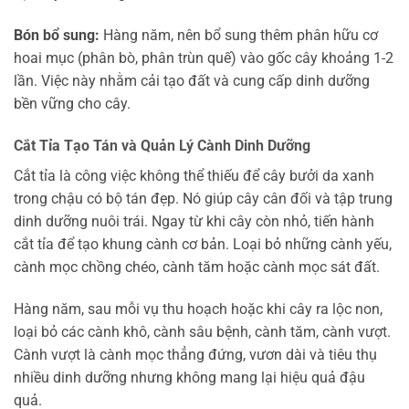
Bón bổ sung:
Hàng năm, nên bổ sung thêm phân hữu cơ
hoai mục (phân bò, phân trùn quế) vào gốc cây khoảng 1-2
lần. Việc này nhằm cải tạo đất và cung cấp dinh dưỡng
bền vững cho cây.
Cắt Tỉa Tạo Tán và Quản Lý Cành Dinh Dưỡng
Cắt tỉa là công việc không thể thiếu để cây bưởi da xanh
trong chậu có bộ tán đẹp. Nó giúp cây cân đối và tập trung
dinh dưỡng nuôi trái. Ngay từ khi cây còn nhỏ, tiến hành
cắt tỉa để tạo khung cành cơ bản. Loại bỏ những cành yếu,
cành mọc chồng chéo, cành tăm hoặc cành mọc sát đất.
Hàng năm, sau mỗi vụ thu hoạch hoặc khi cây ra lộc non,
loại bỏ các cành khô, cành sâu bệnh, cành tăm, cành vượt.
Cành vượt là cành mọc thẳng đứng, vươn dài và tiêu thụ
nhiều dinh dưỡng nhưng không mang lại hiệu quả đậu
quả.