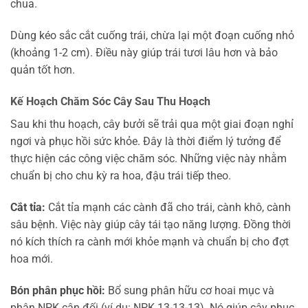
chua.
Dùng kéo sắc cắt cuống trái, chừa lại một đoạn cuống nhỏ
(khoảng 1-2 cm). Điều này giúp trái tươi lâu hơn và bảo
quản tốt hơn.
Kế Hoạch Chăm Sóc Cây Sau Thu Hoạch
Sau khi thu hoạch, cây bưởi sẽ trải qua một giai đoạn nghỉ
ngơi và phục hồi sức khỏe. Đây là thời điểm lý tưởng để
thực hiện các công việc chăm sóc. Những việc này nhằm
chuẩn bị cho chu kỳ ra hoa, đậu trái tiếp theo.
Cắt tỉa:
Cắt tỉa mạnh các cành đã cho trái, cành khô, cành
sâu bệnh. Việc này giúp cây tái tạo năng lượng. Đồng thời
nó kích thích ra cành mới khỏe mạnh và chuẩn bị cho đợt
hoa mới.
Bón phân phục hồi:
Bổ sung phân hữu cơ hoai mục và
phân NPK cân đối (ví dụ: NPK 13-13-13). Nó giúp cây phục