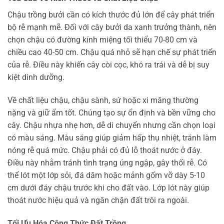
Chậu trồng bưởi cần có kích thước đủ lớn để cây phát triển
bộ rễ mạnh mẽ. Đối với cây bưởi da xanh trưởng thành, nên
chọn chậu có đường kính miệng tối thiểu 70-80 cm và
chiều cao 40-50 cm. Chậu quá nhỏ sẽ hạn chế sự phát triển
của rễ. Điều này khiến cây còi cọc, khó ra trái và dễ bị suy
kiệt dinh dưỡng.
Về chất liệu chậu, chậu sành, sứ hoặc xi măng thường
nặng và giữ ẩm tốt. Chúng tạo sự ổn định và bền vững cho
cây. Chậu nhựa nhẹ hơn, dễ di chuyển nhưng cần chọn loại
có màu sáng. Màu sáng giúp giảm hấp thụ nhiệt, tránh làm
nóng rễ quá mức. Chậu phải có đủ lỗ thoát nước ở đáy.
Điều này nhằm tránh tình trạng úng ngập, gây thối rễ. Có
thể lót một lớp sỏi, đá dăm hoặc mảnh gốm vỡ dày 5-10
cm dưới đáy chậu trước khi cho đất vào. Lớp lót này giúp
thoát nước hiệu quả và ngăn chặn đất trôi ra ngoài.
Tối Ưu Hóa Công Thức Đất Trồng