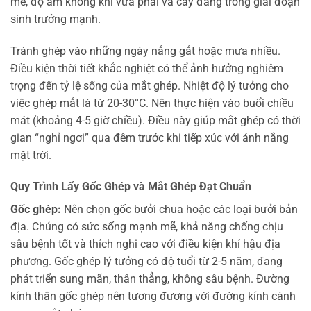
mẻ, độ ẩm không khí vừa phải và cây đang trong giai đoạn
sinh trưởng mạnh.
Tránh ghép vào những ngày nắng gắt hoặc mưa nhiều.
Điều kiện thời tiết khắc nghiệt có thể ảnh hưởng nghiêm
trọng đến tỷ lệ sống của mắt ghép. Nhiệt độ lý tưởng cho
việc ghép mắt là từ 20-30°C. Nên thực hiện vào buổi chiều
mát (khoảng 4-5 giờ chiều). Điều này giúp mắt ghép có thời
gian “nghỉ ngơi” qua đêm trước khi tiếp xúc với ánh nắng
mặt trời.
Quy Trình Lấy Gốc Ghép và Mắt Ghép Đạt Chuẩn
Gốc ghép:
Nên chọn gốc bưởi chua hoặc các loại bưởi bản
địa. Chúng có sức sống mạnh mẽ, khả năng chống chịu
sâu bệnh tốt và thích nghi cao với điều kiện khí hậu địa
phương. Gốc ghép lý tưởng có độ tuổi từ 2-5 năm, đang
phát triển sung mãn, thân thẳng, không sâu bệnh. Đường
kính thân gốc ghép nên tương đương với đường kính cành