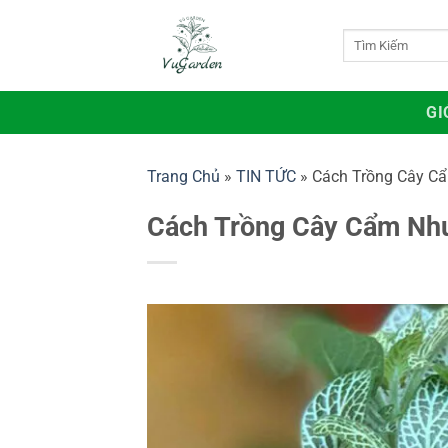
Bỏ
qua
Tìm
kiếm:
nội
dung
GI
Trang Chủ
»
TIN TỨC
»
Cách Trồng Cây Cẩ
Cách Trồng Cây Cẩm Nhu