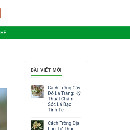
 HỆ
Z
BÀI VIẾT MỚI
Cách Trồng Cây
Đô La Trắng: Kỹ
Thuật Chăm
Sóc Lá Bạc
Tinh Tế
Không
có
Cách Trồng Địa
bình
luận
Lan Tứ Thời: