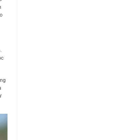
n
ho
.
ộc
ung
à
ự