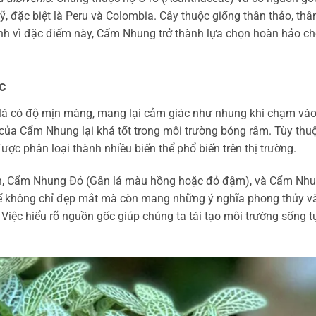
, đặc biệt là Peru và Colombia. Cây thuộc giống thân thảo, thâ
nh vì đặc điểm này, Cẩm Nhung trở thành lựa chọn hoàn hảo c
c
 lá có độ mịn màng, mang lại cảm giác như nhung khi chạm vào
 của Cẩm Nhung lại khá tốt trong môi trường bóng râm. Tùy thu
c phân loại thành nhiều biến thể phổ biến trên thị trường.
nh, Cẩm Nhung Đỏ (Gân lá màu hồng hoặc đỏ đậm), và Cẩm Nh
thể không chỉ đẹp mắt mà còn mang những ý nghĩa phong thủy v
iệc hiểu rõ nguồn gốc giúp chúng ta tái tạo môi trường sống t