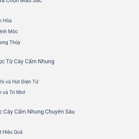
ựa Chọn Màu Sắc
h Hỏa
ệnh Mộc
hong Thủy
 Học Từ Cây Cẩm Nhung
í và Hút Điện Tử
 và Trí Nhớ
óc Cây Cẩm Nhung Chuyên Sâu
t Hiệu Quả