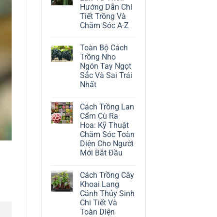
ở
Hướng Dẫn Chi
Cách
Trồng
Tiết Trồng Và
Cây
Chăm Sóc A-Z
Đô
La
Không
Trắng:
có
Kỹ
Toàn Bộ Cách
bình
Thuật
luận
Trồng Nho
Chăm
ở
Sóc
Ngón Tay Ngọt
Cách
Lá
Trồng
Sắc Và Sai Trái
Bạc
Địa
Tinh
Nhất
Lan
Tế
Tứ
Không
Thời:
có
Hướng
Cách Trồng Lan
bình
Dẫn
luận
Cẩm Cù Ra
Chi
ở
Tiết
Hoa: Kỹ Thuật
Toàn
Trồng
Bộ
Chăm Sóc Toàn
Và
Cách
Chăm
Diện Cho Người
Trồng
Sóc
Nho
Mới Bắt Đầu
A-
Ngón
Z
Không
Tay
có
Ngọt
Cách Trồng Cây
bình
Sắc
luận
Và
Khoai Lang
ở
Sai
Cảnh Thủy Sinh
Cách
Trái
Trồng
Nhất
Chi Tiết Và
Lan
Toàn Diện
Cẩm