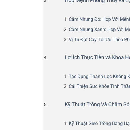
Hợp Mệnh Phong Thủy và L
Cẩm Nhung Đỏ: Hợp Với Mện
Cẩm Nhung Xanh: Hợp Với M
Vị Trí Đặt Cây Tối Ưu Theo P
Lợi Ích Thực Tiễn và Khoa
Tác Dụng Thanh Lọc Không Kh
Cải Thiện Sức Khỏe Tinh Thần
Kỹ Thuật Trồng Và Chăm S
Kỹ Thuật Gieo Trồng Bằng Hạ