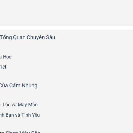
Tổng Quan Chuyên Sâu
a Học
iết
ần Của Cẩm Nhung
ài Lộc và May Mắn
nh Bạn và Tình Yêu