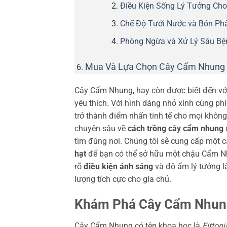
Điều Kiện Sống Lý Tưởng Cho
Chế Độ Tưới Nước và Bón Ph
Phòng Ngừa và Xử Lý Sâu B
Mua Và Lựa Chọn Cây Cẩm Nhung 
Cây Cẩm Nhung, hay còn được biết đến với
yêu thích. Với hình dáng nhỏ xinh cùng ph
trở thành điểm nhấn tinh tế cho mọi khôn
chuyên sâu về
cách trồng cây cẩm nhung
tìm đúng nơi. Chúng tôi sẽ cung cấp một cá
hạt
để bạn có thể sở hữu một chậu Cẩm 
rõ
điều kiện ánh sáng
và độ ẩm lý tưởng l
lượng tích cực cho gia chủ.
Khám Phá Cây Cẩm Nhung
Cây Cẩm Nhung có tên khoa học là
Fittoni