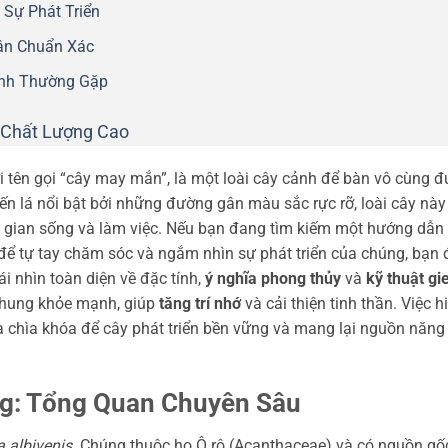
 Sự Phát Triển
ân Chuẩn Xác
ệnh Thường Gặp
Chất Lượng Cao
 tên gọi “cây may mắn”, là một loài cây cảnh để bàn vô cùng 
iến lá nổi bật bởi những đường gân màu sắc rực rỡ, loài cây này
g gian sống và làm việc. Nếu bạn đang tìm kiếm một hướng dẫn
để tự tay chăm sóc và ngắm nhìn sự phát triển của chúng, bạn 
i nhìn toàn diện về đặc tính,
ý nghĩa phong thủy
và
kỹ thuật gi
Nhung khỏe mạnh, giúp
tăng trí nhớ
và cải thiện tinh thần. Việc h
à chìa khóa để cây phát triển bền vững và mang lại nguồn năng
: Tổng Quan Chuyên Sâu
a albivenis
. Chúng thuộc họ Ô rô (Acanthaceae) và có nguồn gố