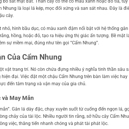
bò sát mặt đất. Thân cây có thể có màu xanh hoặc đỏ tía, tùy
 Nhung là loại lá kép, mọc đối xứng và san sát nhau. Đây là đ
ậu cây.
ất nhỏ, hình bầu dục, có màu xanh đậm nổi bật với hệ thống gân 
ắng, hồng, hoặc đỏ, tạo ra hiệu ứng thị giác ấn tượng. Bề mặt l
thêm sự mềm mại, đúng như tên gọi “Cẩm Nhung”.
Thần Của Cẩm Nhung
 vật trang trí. Nó còn chứa đựng nhiều ý nghĩa tinh thần sâu 
g hiện đại. Việc đặt một chậu Cẩm Nhung trên bàn làm việc hay
cực đến tâm trạng và vận may của gia chủ.
ộc và May Mắn
n”. Gân lá dày đặc, chạy xuyên suốt từ cuống đến ngọn lá, gợ
 dòng chảy của tài lộc. Nhiều người tin rằng, sở hữu cây Cẩm Nh
ông việc, thăng tiến nhanh chóng và phát tài phát lộc.