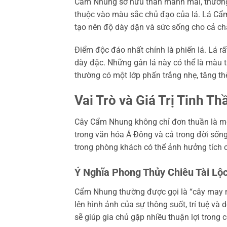
Cẩm Nhung sở hữu thân mảnh mai, thường 
thuộc vào màu sắc chủ đạo của lá. Lá Cẩm
tạo nên độ dày dặn và sức sống cho cả ch
Điểm độc đáo nhất chính là phiến lá. Lá r
dày đặc. Những gân lá này có thể là màu tr
thường có một lớp phấn trắng nhẹ, tăng 
Vai Trò và Giá Trị Tinh 
Cây Cẩm Nhung không chỉ đơn thuần là một
trong văn hóa Á Đông và cả trong đời sốn
trong phòng khách có thể ảnh hưởng tích 
Ý Nghĩa Phong Thủy Chiêu Tài L
Cẩm Nhung thường được gọi là “cây may mắ
lên hình ảnh của sự thông suốt, trí tuệ và
sẽ giúp gia chủ gặp nhiều thuận lợi trong c