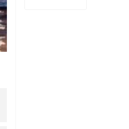
Cù
Không
Ra
có
Hoa:
bình
Kỹ
luận
Thuật
ở
Chăm
Cách
Sóc
Trồng
Toàn
Cây
Diện
Khoai
Cho
Lang
Người
Cảnh
Mới
Thủy
Bắt
Sinh
Đầu
Chi
Tiết
Và
Toàn
Diện