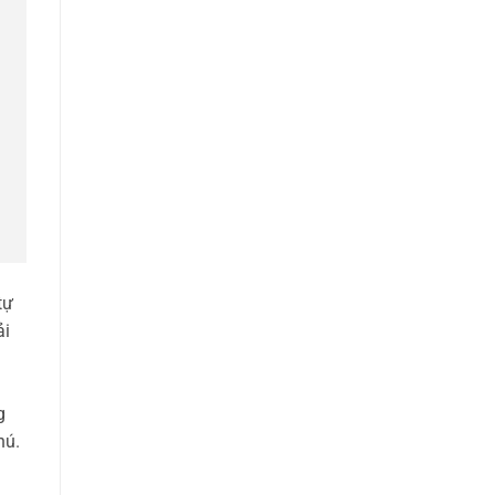
tự
ải
g
hú.