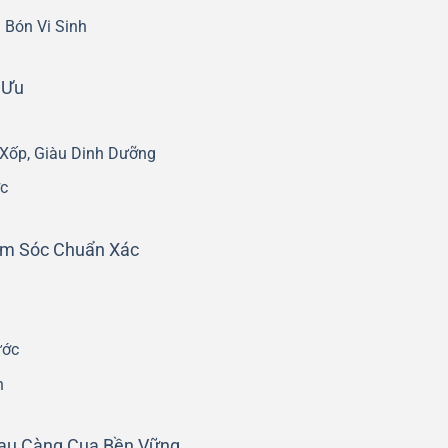
 Bón Vi Sinh
 Ưu
 Xốp, Giàu Dinh Dưỡng
c
ăm Sóc Chuẩn Xác
ước
n
au Càng Cua Bền Vững