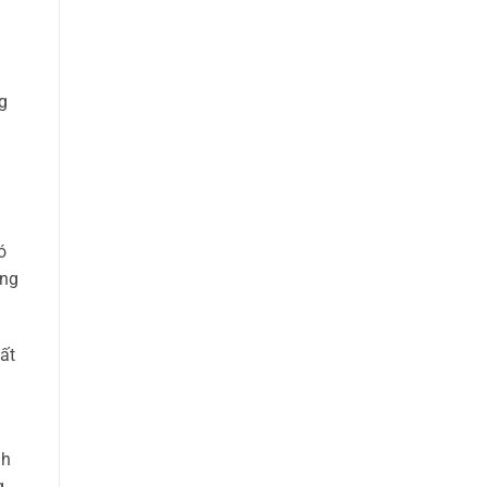
g
ó
ọng
ất
nh
g