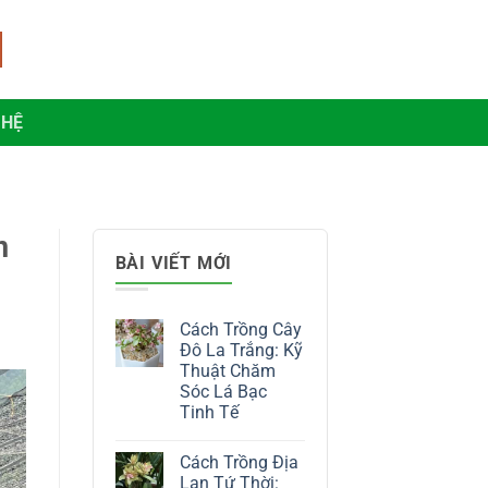
 HỆ
n
BÀI VIẾT MỚI
Cách Trồng Cây
Đô La Trắng: Kỹ
Thuật Chăm
Sóc Lá Bạc
Tinh Tế
Không
có
Cách Trồng Địa
bình
luận
Lan Tứ Thời: