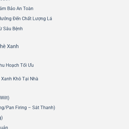
Đảm Bảo An Toàn
Hưởng Đến Chất Lượng Lá
rừ Sâu Bệnh
Chè Xanh
hu Hoạch Tối Ưu
è Xanh Khô Tại Nhà
Wilt)
ng/Pan Firing – Sát Thanh)
g)
Quản