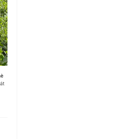
hè
át