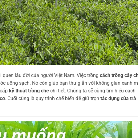
i quen lâu đời của người Việt Nam. Việc trồng
cách trồng cây c
c uống sạch. Nó còn giúp bạn thư giãn với không gian xanh m
 cấp
kỹ thuật trồng chè
chi tiết. Chúng ta sẽ cùng tìm hiểu cách
cơ
. Cuối cùng là quy trình chế biến để giữ trọn
tác dụng của trà