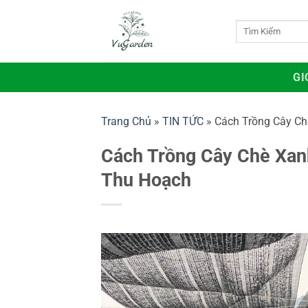
Bỏ
qua
Tìm
kiếm:
nội
dung
GI
Trang Chủ
»
TIN TỨC
»
Cách Trồng Cây Ch
Cách Trồng Cây Chè Xanh
Thu Hoạch