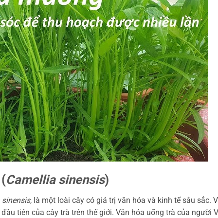
(
Camellia sinensis
)
 sinensis
, là một loài cây có giá trị văn hóa và kinh tế sâu sắc. V
ầu tiên của cây trà trên thế giới. Văn hóa uống trà của người V