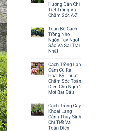
ở
Hướng Dẫn Chi
Cách
Trồng
Tiết Trồng Và
Cây
Chăm Sóc A-Z
Đô
La
Không
Trắng:
có
Kỹ
Toàn Bộ Cách
bình
Thuật
luận
Trồng Nho
Chăm
ở
Sóc
Ngón Tay Ngọt
Cách
Lá
Trồng
Sắc Và Sai Trái
Bạc
Địa
Tinh
Nhất
Lan
Tế
Tứ
Không
Thời:
có
Hướng
Cách Trồng Lan
bình
Dẫn
luận
Cẩm Cù Ra
Chi
ở
Tiết
Hoa: Kỹ Thuật
Toàn
Trồng
Bộ
Chăm Sóc Toàn
Và
Cách
Chăm
Diện Cho Người
Trồng
Sóc
Nho
Mới Bắt Đầu
A-
Ngón
Z
Không
Tay
có
Ngọt
Cách Trồng Cây
bình
Sắc
luận
Và
Khoai Lang
ở
Sai
Cảnh Thủy Sinh
Cách
Trái
Trồng
Nhất
Chi Tiết Và
Lan
Toàn Diện
Cẩm