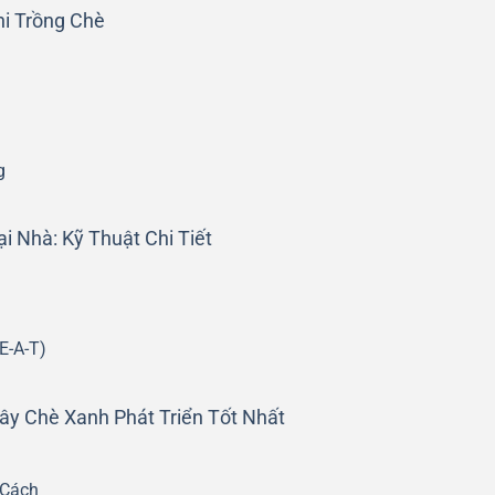
hi Trồng Chè
g
 Nhà: Kỹ Thuật Chi Tiết
E-A-T)
y Chè Xanh Phát Triển Tốt Nhất
 Cách