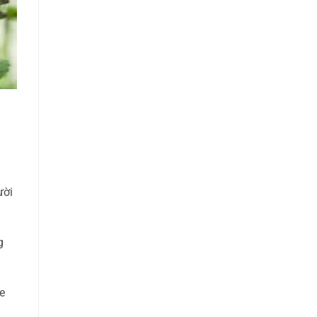
ười
g
e