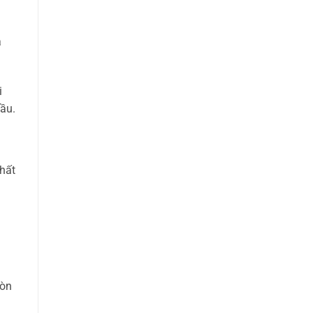
a
i
ầu.
hất
còn