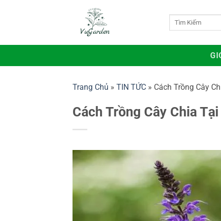
Bỏ
qua
Tìm
kiếm:
nội
dung
GI
Trang Chủ
»
TIN TỨC
»
Cách Trồng Cây Ch
Cách Trồng Cây Chia Tại