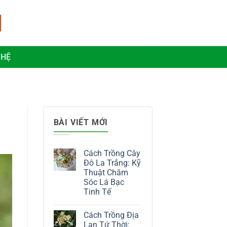
 HỆ
BÀI VIẾT MỚI
Cách Trồng Cây
Đô La Trắng: Kỹ
Thuật Chăm
Sóc Lá Bạc
Tinh Tế
Không
có
Cách Trồng Địa
bình
luận
Lan Tứ Thời: