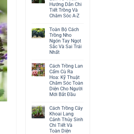
ở
Hướng Dẫn Chi
Cách
Trồng
Tiết Trồng Và
Cây
Chăm Sóc A-Z
Đô
La
Không
Trắng:
có
Kỹ
Toàn Bộ Cách
bình
Thuật
luận
Trồng Nho
Chăm
ở
Sóc
Ngón Tay Ngọt
Cách
Lá
Trồng
Sắc Và Sai Trái
Bạc
Địa
Tinh
Nhất
Lan
Tế
Tứ
Không
Thời:
có
Hướng
Cách Trồng Lan
bình
Dẫn
luận
Cẩm Cù Ra
Chi
ở
Tiết
Hoa: Kỹ Thuật
Toàn
Trồng
Bộ
Chăm Sóc Toàn
Và
Cách
Chăm
Diện Cho Người
Trồng
Sóc
Nho
Mới Bắt Đầu
A-
Ngón
Z
Không
Tay
có
Ngọt
Cách Trồng Cây
bình
Sắc
luận
Và
Khoai Lang
ở
Sai
Cảnh Thủy Sinh
Cách
Trái
Trồng
Nhất
Chi Tiết Và
Lan
Toàn Diện
Cẩm