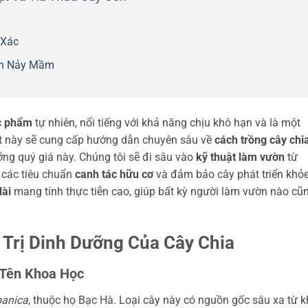
 Xác
ạn Nảy Mầm
c phẩm
tự nhiên, nổi tiếng với khả năng chịu khô hạn và là một
iết này sẽ cung cấp hướng dẫn chuyên sâu về
cách trồng cây chi
ng quý giá này. Chúng tôi sẽ đi sâu vào
kỹ thuật làm vườn
từ
 các tiêu chuẩn
canh tác hữu cơ
và đảm bảo cây phát triển khỏ
dài
mang tính thực tiễn cao, giúp bất kỳ người làm vườn nào cũ
 Trị Dinh Dưỡng Của Cây Chia
 Tên Khoa Học
panica
, thuộc họ Bạc Hà. Loại cây này có nguồn gốc sâu xa từ 