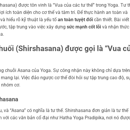
hasana) được tôn vinh là “Vua của các tư thế” trong Yoga. Tư t
 ích toàn diện cho cơ thể và tâm trí. Để thực hành an toàn và
và hiểu rõ kỹ thuật là yếu tố
an toàn tuyệt đối
cần thiết. Bài viết
ước, tập trung vào việc xây dựng
sức mạnh cốt lõi
và nhận thức
a.
chuối (Shirshasana) được gọi là “Vua c
rong chuỗi Asana của Yoga. Sự công nhận này không chỉ dựa trê
mang lại. Việc đảo ngược cơ thể đòi hỏi sự tập trung cao độ, s
u nhóm cơ.
shasana
u, và “Asana” có nghĩa là tư thế. Shirshasana đơn giản là tư thế
 với các văn bản cổ đại như Hatha Yoga Pradipika, nơi nó đượ