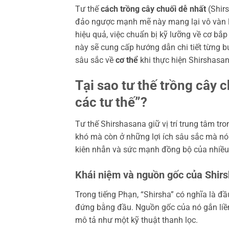
Tư thế
cách trồng cây chuối dễ nhất
(Shirs
đảo ngược mạnh mẽ này mang lại vô vàn lợi
hiệu quả, việc chuẩn bị kỹ lưỡng về cơ bắp 
này sẽ cung cấp hướng dẫn chi tiết từng b
sâu sắc về
cơ thể
khi thực hiện Shirshasan
Tại sao tư thế trồng cây 
các tư thế”?
Tư thế Shirshasana giữ vị trí trung tâm t
khó mà còn ở những lợi ích sâu sắc mà nó 
kiên nhẫn và sức mạnh đồng bộ của nhiề
Khái niệm và nguồn gốc của Shir
Trong tiếng Phạn, “Shirsha” có nghĩa là đầ
đứng bằng đầu. Nguồn gốc của nó gắn liền
mô tả như một kỹ thuật thanh lọc.