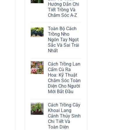
ở
Hướng Dẫn Chi
Cách
Trồng
Tiết Trồng Và
Cây
Chăm Sóc A-Z
Đô
La
Không
Trắng:
có
Kỹ
Toàn Bộ Cách
bình
Thuật
luận
Trồng Nho
Chăm
ở
Sóc
Ngón Tay Ngọt
Cách
Lá
Trồng
Sắc Và Sai Trái
Bạc
Địa
Tinh
Nhất
Lan
Tế
Tứ
Không
Thời:
có
Hướng
Cách Trồng Lan
bình
Dẫn
luận
Cẩm Cù Ra
Chi
ở
Tiết
Hoa: Kỹ Thuật
Toàn
Trồng
Bộ
Chăm Sóc Toàn
Và
Cách
Chăm
Diện Cho Người
Trồng
Sóc
Nho
Mới Bắt Đầu
A-
Ngón
Z
Không
Tay
có
Ngọt
Cách Trồng Cây
bình
Sắc
luận
Và
Khoai Lang
ở
Sai
Cảnh Thủy Sinh
Cách
Trái
Trồng
Nhất
Chi Tiết Và
Lan
Toàn Diện
Cẩm