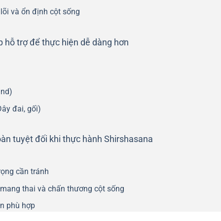
õi và ổn định cột sống
 hỗ trợ để thực hiện dễ dàng hơn
and)
ây đai, gối)
oàn tuyệt đối khi thực hành Shirshasana
rọng cần tránh
ữ mang thai và chấn thương cột sống
ện phù hợp