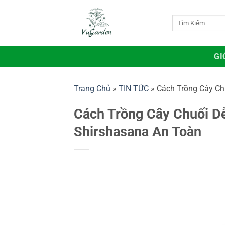
Bỏ
qua
Tìm
kiếm:
nội
dung
GI
Trang Chủ
»
TIN TỨC
»
Cách Trồng Cây Ch
Cách Trồng Cây Chuối Dễ
Shirshasana An Toàn