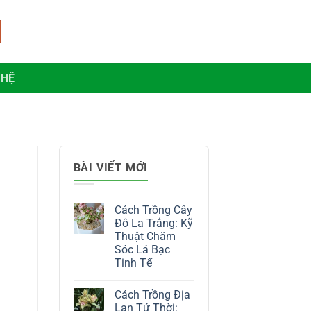
 HỆ
BÀI VIẾT MỚI
Cách Trồng Cây
Đô La Trắng: Kỹ
Thuật Chăm
Sóc Lá Bạc
Tinh Tế
Không
có
Cách Trồng Địa
bình
luận
Lan Tứ Thời: