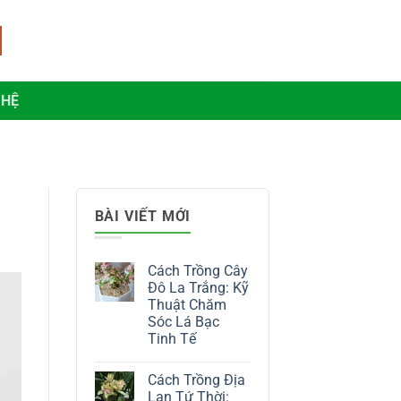
 HỆ
BÀI VIẾT MỚI
Cách Trồng Cây
Đô La Trắng: Kỹ
Thuật Chăm
Sóc Lá Bạc
Tinh Tế
Không
có
Cách Trồng Địa
bình
luận
Lan Tứ Thời: