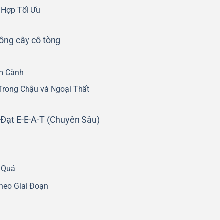
 Hợp Tối Ưu
ồng cây cô tòng
m Cành
Trong Chậu và Ngoại Thất
Đạt E-E-A-T (Chuyên Sâu)
 Quả
heo Giai Đoạn
n