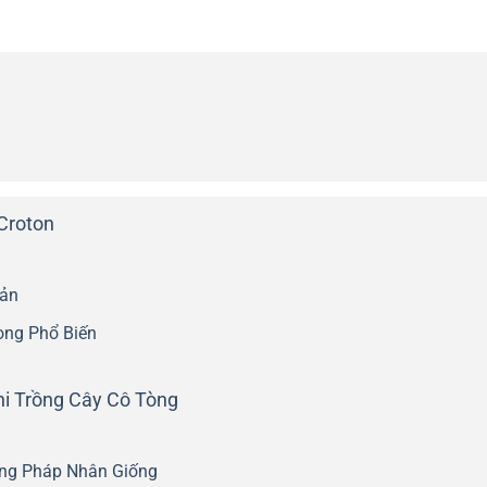
Croton
Bản
òng Phổ Biến
hi Trồng Cây Cô Tòng
ng Pháp Nhân Giống