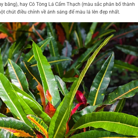
 ruy băng), hay Cô Tòng Lá Cẩm Thạch (màu sắc phân bố thành
một chút điều chỉnh về ánh sáng để màu lá lên đẹp nhất.