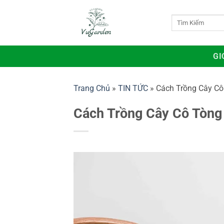
Bỏ
qua
Tìm
kiếm:
nội
dung
GI
Trang Chủ
»
TIN TỨC
»
Cách Trồng Cây Cô 
Cách Trồng Cây Cô Tòng 