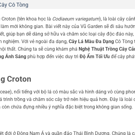
Cây Cô Tòng
 Croton (tên khoa học là
Codiaeum variegatum
), là loài cây cản
 làm mới không gian. Bài viết này của Vũ Garden sẽ đi sâu hướ
iết, giúp bạn dễ dàng sở hữu và chăm sóc loại cây độc đáo này,
nh nghiệm. Với vẻ ngoài đa dạng,
Cây Lá Màu Đa Dạng
Cô Tòng 
nội thất. Chúng ta sẽ cùng khám phá
Nghệ Thuật Trồng Cây Cả
ng Ánh Sáng
phù hợp đến việc duy trì
Độ Ẩm Tối Ưu
để cây phá
g Croton
ceae), nổi tiếng với bộ lá có màu sắc và hình dáng vô cùng pho
 trình trồng và chăm sóc cây trở nên hiệu quả hơn. Đây là loài 
à còn chứa đựng nhiều ý nghĩa đặc biệt trong không gian sống.
iệt đới ở Đông Nam Á và quần đảo Thái Bình Dương. Chúng là c