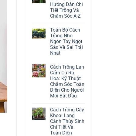
ở
Hướng Dẫn Chi
Cách
Trồng
Tiết Trồng Và
Cây
Chăm Sóc A-Z
Đô
La
Không
Trắng:
có
Kỹ
Toàn Bộ Cách
bình
Thuật
luận
Trồng Nho
Chăm
ở
Sóc
Ngón Tay Ngọt
Cách
Lá
Trồng
Sắc Và Sai Trái
Bạc
Địa
Tinh
Nhất
Lan
Tế
Tứ
Không
Thời:
có
Hướng
Cách Trồng Lan
bình
Dẫn
luận
Cẩm Cù Ra
Chi
ở
Tiết
Hoa: Kỹ Thuật
Toàn
Trồng
Bộ
Chăm Sóc Toàn
Và
Cách
Chăm
Diện Cho Người
Trồng
Sóc
Nho
Mới Bắt Đầu
A-
Ngón
Z
Không
Tay
có
Ngọt
Cách Trồng Cây
bình
Sắc
luận
Và
Khoai Lang
ở
Sai
Cảnh Thủy Sinh
Cách
Trái
Trồng
Nhất
Chi Tiết Và
Lan
Toàn Diện
Cẩm