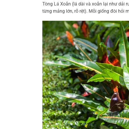
Tòng Lá Xoắn (lá dài và xoắn lại như dải
từng mảng lớn, rõ rệt). Mỗi giống đòi hỏi 