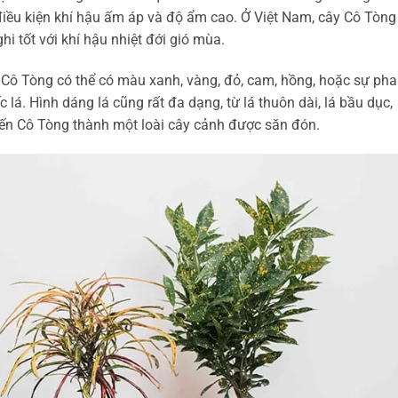
g điều kiện khí hậu ấm áp và độ ẩm cao. Ở Việt Nam, cây Cô Tòng
i tốt với khí hậu nhiệt đới gió mùa.
á Cô Tòng có thể có màu xanh, vàng, đỏ, cam, hồng, hoặc sự pha
 lá. Hình dáng lá cũng rất đa dạng, từ lá thuôn dài, lá bầu dục,
biến Cô Tòng thành một loài cây cảnh được săn đón.