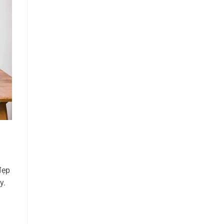
đẹp
y.