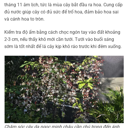
tháng 11 âm lịch, tức là mùa cây bắt đầu ra hoa. Cung cấp
đủ nước giúp cây có đủ sức để trổ hoa, đảm bảo hoa sai
và cánh hoa to tròn.
Kiểm tra độ ẩm bằng cách chọc ngón tay vào đất khoảng
2-3 cm, nếu thấy khô mới cần tưới. Tưới vào buổi sáng
sớm là tốt nhất để lá cây kịp khô ráo trước khi đêm xuống.
Chăm sóc cây dạ ngọc minh châu cần chú trọng đến ánh