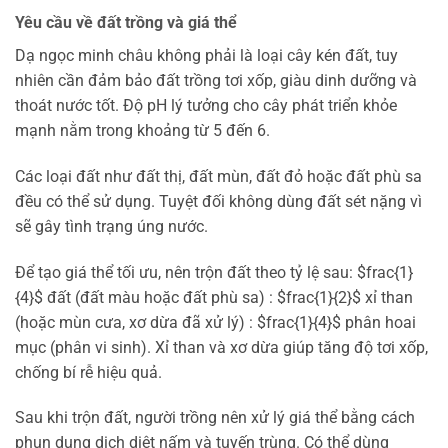
Yêu cầu về đất trồng và giá thể
Dạ ngọc minh châu không phải là loại cây kén đất, tuy
nhiên cần đảm bảo đất trồng tơi xốp, giàu dinh dưỡng và
thoát nước tốt. Độ pH lý tưởng cho cây phát triển khỏe
mạnh nằm trong khoảng từ 5 đến 6.
Các loại đất như đất thị, đất mùn, đất đỏ hoặc đất phù sa
đều có thể sử dụng. Tuyệt đối không dùng đất sét nặng vì
sẽ gây tình trạng úng nước.
Để tạo giá thể tối ưu, nên trộn đất theo tỷ lệ sau: $frac{1}
{4}$ đất (đất màu hoặc đất phù sa) : $frac{1}{2}$ xỉ than
(hoặc mùn cưa, xơ dừa đã xử lý) : $frac{1}{4}$ phân hoai
mục (phân vi sinh). Xỉ than và xơ dừa giúp tăng độ tơi xốp,
chống bí rễ hiệu quả.
Sau khi trộn đất, người trồng nên xử lý giá thể bằng cách
phun dung dịch diệt nấm và tuyến trùng. Có thể dùng