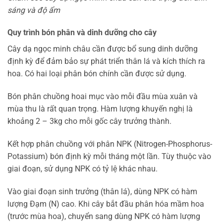
sáng và độ ẩm
Quy trình bón phân và dinh dưỡng cho cây
Cây dạ ngọc minh châu cần được bổ sung dinh dưỡng
định kỳ để đảm bảo sự phát triển thân lá và kích thích ra
hoa. Có hai loại phân bón chính cần được sử dụng.
Bón phân chuồng hoai mục vào mỗi đầu mùa xuân và
mùa thu là rất quan trọng. Hàm lượng khuyến nghị là
khoảng 2 – 3kg cho mỗi gốc cây trưởng thành.
Kết hợp phân chuồng với phân NPK (Nitrogen-Phosphorus-
Potassium) bón định kỳ mỗi tháng một lần. Tùy thuộc vào
giai đoạn, sử dụng NPK có tỷ lệ khác nhau.
Vào giai đoạn sinh trưởng (thân lá), dùng NPK có hàm
lượng Đạm (N) cao. Khi cây bắt đầu phân hóa mầm hoa
(trước mùa hoa), chuyển sang dùng NPK có hàm lượng