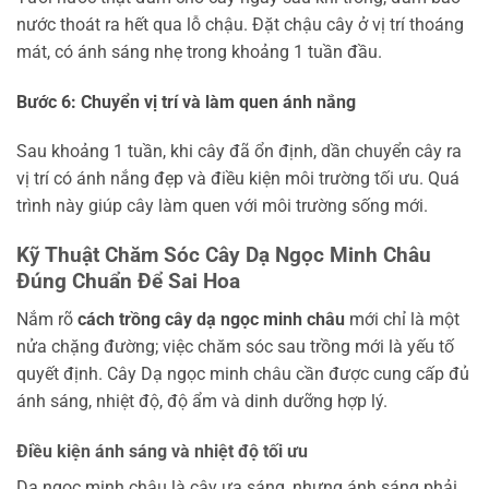
nước thoát ra hết qua lỗ chậu. Đặt chậu cây ở vị trí thoáng
mát, có ánh sáng nhẹ trong khoảng 1 tuần đầu.
Bước 6: Chuyển vị trí và làm quen ánh nắng
Sau khoảng 1 tuần, khi cây đã ổn định, dần chuyển cây ra
vị trí có ánh nắng đẹp và điều kiện môi trường tối ưu. Quá
trình này giúp cây làm quen với môi trường sống mới.
Kỹ Thuật Chăm Sóc Cây Dạ Ngọc Minh Châu
Đúng Chuẩn Để Sai Hoa
Nắm rõ
cách trồng cây dạ ngọc minh châu
mới chỉ là một
nửa chặng đường; việc chăm sóc sau trồng mới là yếu tố
quyết định. Cây Dạ ngọc minh châu cần được cung cấp đủ
ánh sáng, nhiệt độ, độ ẩm và dinh dưỡng hợp lý.
Điều kiện ánh sáng và nhiệt độ tối ưu
Dạ ngọc minh châu là cây ưa sáng, nhưng ánh sáng phải