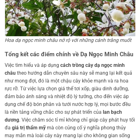
Hoa dạ ngọc minh châu nở rộ với những cánh trắng muốt
Tổng kết các điểm chính về Dạ Ngọc Minh Châu
Việc tìm hiểu và áp dụng
cách trồng cây dạ ngọc minh
châu
theo hướng dẫn chuyên sâu này sẽ mang lại kết quả
như mong đợi, đó là một chậu cây khỏe mạnh và ra hoa
rực rỡ. Từ việc lựa chọn giá thể tơi xốp, giàu dinh dưỡng,
đảm bảo ánh sáng và nhiệt độ lý tưởng, cho đến việc áp
dụng chế độ bón phân và tưới nước hợp lý, mọi bước đều
là nền tảng vững chắc cho sự phát triển của
lan bạch
dương
. Việc chăm sóc tỉ mỉ không chỉ giúp cây phát huy tối
đa
giá trị thẩm mỹ
mà còn củng cố ý nghĩa phong thủy
may mắn mà loài cây này mang lại cho không gian sống