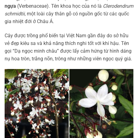
ngựa
(Verbenaceae). Tên khoa học của nó là
Clerodendrum
schmidtii
, một loài cây thân gỗ có nguồn gốc từ các quốc
gia nhiệt đới ở Châu Á.
Cây được trồng phổ biến tại Việt Nam gần đây do sở hữu
vẻ đẹp kiêu sa và khả năng thích nghi tốt với khí hậu. Tên
gọi “Dạ ngọc minh châu” được lấy cảm hứng từ hình dáng
nụ hoa tròn, trắng nõn, trông như những viên ngọc quý giá.