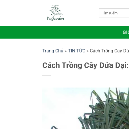
Bỏ
qua
Tìm
kiếm:
nội
dung
GI
Trang Chủ
»
TIN TỨC
»
Cách Trồng Cây Dứ
Cách Trồng Cây Dứa Dại: