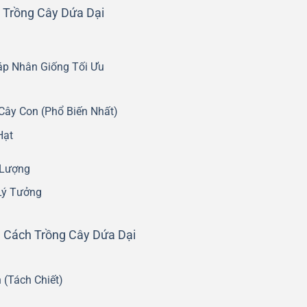
i Trồng Cây Dứa Dại
p Nhân Giống Tối Ưu
ây Con (Phổ Biến Nhất)
Hạt
 Lượng
 Lý Tưởng
n Cách Trồng Cây Dứa Dại
 (Tách Chiết)