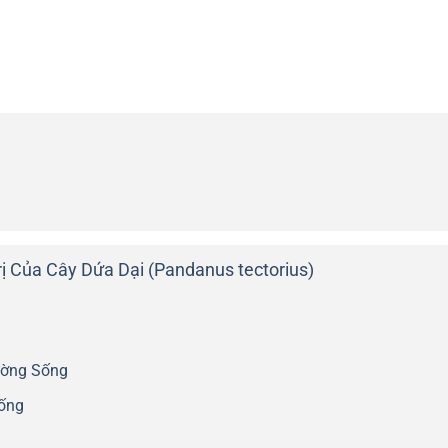
ị Của Cây Dứa Dại (Pandanus tectorius)
ường Sống
Sống