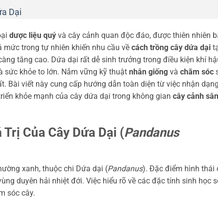
ứa Dại
oại
dược liệu quý
và cây cảnh quan độc đáo, được thiên nhiên 
uá mức trong tự nhiên khiến nhu cầu về
cách trồng cây dứa dại
tạ
càng tăng cao. Dứa dại rất dễ sinh trưởng trong điều kiện khí hậ
và sức khỏe to lớn. Nắm vững kỹ thuật
nhân giống
và
chăm sóc
ất. Bài viết này cung cấp hướng dẫn toàn diện từ việc nhận dạn
 triển khỏe mạnh của cây dứa dại trong không gian
cây cảnh sâ
 Trị Của Cây Dứa Dại (
Pandanus
thường xanh, thuộc chi Dứa dại (
Pandanus
). Đặc điểm hình thái
ùng duyên hải nhiệt đới. Việc hiểu rõ về các đặc tính sinh học s
ăm sóc cây.