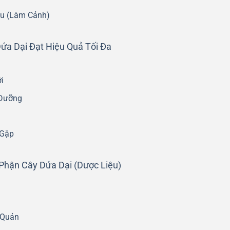
ậu (Làm Cảnh)
a Dại Đạt Hiệu Quả Tối Đa
i
 Dưỡng
 Gặp
Phận Cây Dứa Dại (Dược Liệu)
 Quản