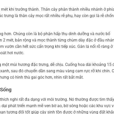
4 mét khi trưởng thành. Thân cây phân thành nhiều nhánh ở phí
c trưng là thân cây mọc rất nhiều rễ phụ, hay còn gọi là rễ chốn
ng hơn. Chúng còn là bộ phận hấp thụ dinh dưỡng và nước bổ
 đến 2 mét, bản rộng và mọc thành từng chùm dày đặc ở đầu nhá
m vườn cần hết sức cẩn trọng khi tiếp xúc. Gân lá nổi rõ ràng ở
oát hơi nước.
g một mùi hương đặc trưng, dễ chịu. Cuống hoa dài khoảng 15 
 xanh, sau đó chuyển dần sang màu vàng cam rực rỡ khi chín. 
ưng có hình thù gai góc hơn, nhìn rất bắt mắt.
 Sống
 thích nghi rất đa dạng với môi trường. Nó thường được tìm thấy
 dại phát triển mạnh mẽ ven bờ ao, bờ sông hoặc các khu vực 
ạn tương đối tốt giúp cây sinh tồn được ở những vùng đất khắ