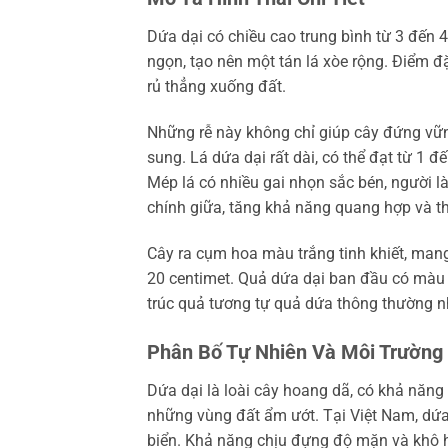
Dứa dại có chiều cao trung bình từ 3 đến 
ngọn, tạo nên một tán lá xòe rộng. Điểm đặ
rủ thẳng xuống đất.
Những rễ này không chỉ giúp cây đứng vữ
sung. Lá dứa dại rất dài, có thể đạt từ 1
Mép lá có nhiều gai nhọn sắc bén, người là
chính giữa, tăng khả năng quang hợp và th
Cây ra cụm hoa màu trắng tinh khiết, man
20 centimet. Quả dứa dại ban đầu có màu
trúc quả tương tự quả dứa thông thường nh
Phân Bố Tự Nhiên Và Môi Trường
Dứa dại là loài cây hoang dã, có khả năng
những vùng đất ẩm ướt. Tại Việt Nam, dứa
biển. Khả năng chịu đựng độ mặn và khô h