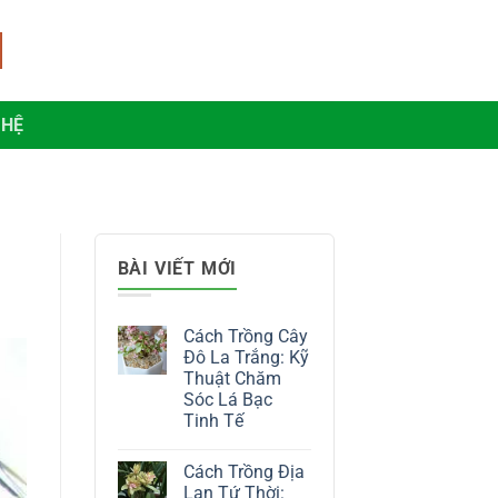
 HỆ
BÀI VIẾT MỚI
Cách Trồng Cây
Đô La Trắng: Kỹ
Thuật Chăm
Sóc Lá Bạc
Tinh Tế
Không
có
Cách Trồng Địa
bình
luận
Lan Tứ Thời: