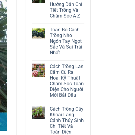
ở
Hướng Dẫn Chi
Cách
Trồng
Tiết Trồng Và
Cây
Chăm Sóc A-Z
Đô
La
Không
Trắng:
có
Kỹ
Toàn Bộ Cách
bình
Thuật
luận
Trồng Nho
Chăm
ở
Sóc
Ngón Tay Ngọt
Cách
Lá
Trồng
Sắc Và Sai Trái
Bạc
Địa
Tinh
Nhất
Lan
Tế
Tứ
Không
Thời:
có
Hướng
Cách Trồng Lan
bình
Dẫn
luận
Cẩm Cù Ra
Chi
ở
Tiết
Hoa: Kỹ Thuật
Toàn
Trồng
Bộ
Chăm Sóc Toàn
Và
Cách
Chăm
Diện Cho Người
Trồng
Sóc
Nho
Mới Bắt Đầu
A-
Ngón
Z
Không
Tay
có
Ngọt
Cách Trồng Cây
bình
Sắc
luận
Và
Khoai Lang
ở
Sai
Cảnh Thủy Sinh
Cách
Trái
Trồng
Nhất
Chi Tiết Và
Lan
Toàn Diện
Cẩm