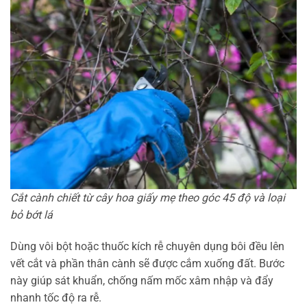
Cắt cành chiết từ cây hoa giấy mẹ theo góc 45 độ và loại
bỏ bớt lá
Dùng vôi bột hoặc thuốc kích rễ chuyên dụng bôi đều lên
vết cắt và phần thân cành sẽ được cắm xuống đất. Bước
này giúp sát khuẩn, chống nấm mốc xâm nhập và đẩy
nhanh tốc độ ra rễ.