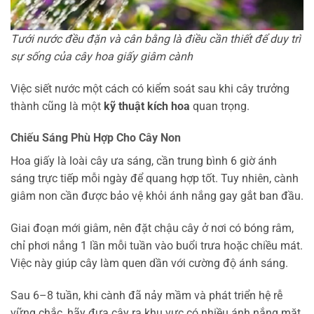
Tưới nước đều đặn và cân bằng là điều cần thiết để duy trì
sự sống của cây hoa giấy giâm cành
Việc siết nước một cách có kiểm soát sau khi cây trưởng
thành cũng là một
kỹ thuật kích hoa
quan trọng.
Chiếu Sáng Phù Hợp Cho Cây Non
Hoa giấy là loài cây ưa sáng, cần trung bình 6 giờ ánh
sáng trực tiếp mỗi ngày để quang hợp tốt. Tuy nhiên, cành
giâm non cần được bảo vệ khỏi ánh nắng gay gắt ban đầu.
Giai đoạn mới giâm, nên đặt chậu cây ở nơi có bóng râm,
chỉ phơi nắng 1 lần mỗi tuần vào buổi trưa hoặc chiều mát.
Việc này giúp cây làm quen dần với cường độ ánh sáng.
Sau 6–8 tuần, khi cành đã nảy mầm và phát triển hệ rễ
vững chắc, hãy đưa cây ra khu vực có nhiều ánh nắng mặt