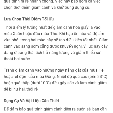
quá trình ra rễ nhanh chóng. Việc này bao gồm cả việc
chọn thời điểm giâm cành và khử trùng dụng cụ.
Lựa Chọn Thời Điểm Tối Ưu
Thời điểm lý tưởng nhất để giâm cành hoa giấy là vào
mùa Xuân hoặc đầu mùa Thu. Khí hậu ôn hòa và độ ẩm
vừa phải trong hai mùa này sẽ tạo điều kiện tốt nhất. Giâm
cành vào sáng sớm cũng được khuyến nghị, vì lúc này cây
đang ở trạng thái tích trữ năng lượng và giảm thiểu sự
thoát hơi nước.
Tránh giâm cành vào những ngày nắng gắt của mùa Hè
hoặc rét đậm của mùa Đông. Nhiệt độ quá cao (trên 38°C)
hoặc quá thấp (dưới 10°C) đều gây sốc và làm cành giâm
dễ bị hư hại, thối rễ.
Dụng Cụ Và Vật Liệu Cần Thiết
Để đảm bảo quá trình giâm cành diễn ra suôn sẻ, bạn cần