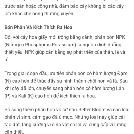
trước sân hoặc cổng nhà, đảm bảo cây không bị các cây
lớn khác che bóng thường xuyên.
Bón Phân Và Kích Thích Ra Hoa
Đối với cây hoa giấy mới trồng bằng cành, phân bón NPK
(Nitrogen-Phosphorus-Potassium) là nguồn dinh dưỡng
thiết yếu. NPK giúp cân bằng sự phát triển của thân, lá và
rễ.
Trong giai đoạn đầu, ưu tiên phân bón có hàm lượng Đạm
(N) cao hơn để thúc đẩy sự hình thành chồi non và lá. Sau
khi cây đã lớn, chuyển sang phân bón có hàm lượng Lân
(P) và Kali (K) cao hơn để kích thích ra hoa.
Bổ sung thêm phân bón vô cơ như Better Bloom và các loại
phân vi sinh, cám gạo đã ủ mục. Những loại này giúp cải
tạo đất, tăng cường vi sinh vật có lợi và cung cấp vi lượng
cần thiết.