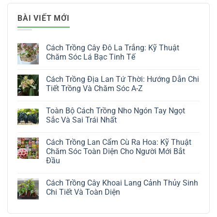
BÀI VIẾT MỚI
Cách Trồng Cây Đô La Trắng: Kỹ Thuật
Chăm Sóc Lá Bạc Tinh Tế
Không
có
Cách Trồng Địa Lan Tứ Thời: Hướng Dẫn Chi
bình
luận
Tiết Trồng Và Chăm Sóc A-Z
ở
Cách
Không
Trồng
có
Toàn Bộ Cách Trồng Nho Ngón Tay Ngọt
Cây
bình
Đô
luận
Sắc Và Sai Trái Nhất
La
ở
Trắng:
Cách
Không
Kỹ
Trồng
có
Cách Trồng Lan Cẩm Cù Ra Hoa: Kỹ Thuật
Thuật
Địa
bình
Chăm
Lan
luận
Chăm Sóc Toàn Diện Cho Người Mới Bắt
Sóc
Tứ
ở
Đầu
Lá
Thời:
Toàn
Bạc
Hướng
Bộ
Không
Tinh
Dẫn
Cách
có
Tế
Chi
Trồng
Cách Trồng Cây Khoai Lang Cảnh Thủy Sinh
bình
Tiết
Nho
luận
Chi Tiết Và Toàn Diện
Trồng
Ngón
ở
Và
Tay
Cách
Không
Chăm
Ngọt
Trồng
có
Sóc
Sắc
Lan
bình