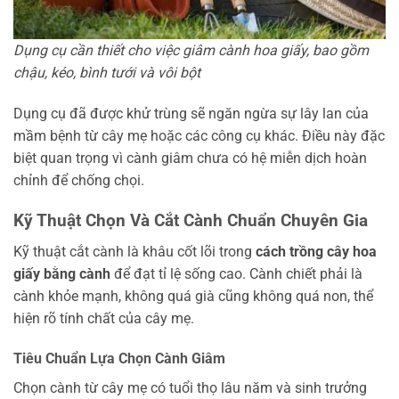
Dụng cụ cần thiết cho việc giâm cành hoa giấy, bao gồm
chậu, kéo, bình tưới và vôi bột
Dụng cụ đã được khử trùng sẽ ngăn ngừa sự lây lan của
mầm bệnh từ cây mẹ hoặc các công cụ khác. Điều này đặc
biệt quan trọng vì cành giâm chưa có hệ miễn dịch hoàn
chỉnh để chống chọi.
Kỹ Thuật Chọn Và Cắt Cành Chuẩn Chuyên Gia
Kỹ thuật cắt cành là khâu cốt lõi trong
cách trồng cây hoa
giấy bằng cành
để đạt tỉ lệ sống cao. Cành chiết phải là
cành khỏe mạnh, không quá già cũng không quá non, thể
hiện rõ tính chất của cây mẹ.
Tiêu Chuẩn Lựa Chọn Cành Giâm
Chọn cành từ cây mẹ có tuổi thọ lâu năm và sinh trưởng