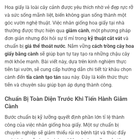
Hoa giấy là loài cây cảnh được yêu thích nhờ vẻ đẹp rực rỡ
và sức sống mãnh liệt, biến không gian sống thành một
góc vườn nghệ thuật. Việc nhân giống hoa giấy tại nhà
thường được thực hiện qua
giâm cành
, một phương pháp
đơn giản nhưng đòi hỏi sự tỉ mỉ trong
kỹ thuật cắt vát
và
chuẩn bị
giá thể thoát nước
. Nắm vững
cách trồng cây hoa
giấy bằng cành
sẽ giúp bạn tự tay tạo ra những chậu cây
mới khỏe mạnh. Bài viết này, dựa trên kinh nghiệm thực
tiễn tại vườn, sẽ cung cấp hướng dẫn chi tiết từ khâu chọn
cành đến
tỉa cành tạo tán
sau này. Đây là kiến thức thực
tiễn và chuyên sâu giúp bạn áp dụng thành công.
Chuẩn Bị Toàn Diện Trước Khi Tiến Hành Giâm
Cành
Bước chuẩn bị kỹ lưỡng quyết định phần lớn tỉ lệ thành
công của việc nhân giống hoa giấy. Một sự chuẩn bị
chuyên nghiệp sẽ giảm thiểu rủi ro bệnh tật và thúc đẩy