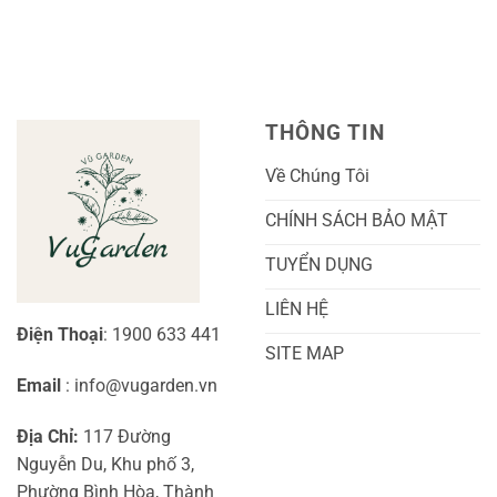
A-
Và
Cẩm
luận
Z
Sai
Cù
ở
Trái
Ra
Cách
Nhất
Hoa:
Trồng
Kỹ
Cây
Thuật
Khoai
Chăm
Lang
Sóc
Cảnh
Toàn
Thủy
THÔNG TIN
Diện
Sinh
Cho
Chi
Người
Tiết
Về Chúng Tôi
Mới
Và
Bắt
Toàn
Đầu
Diện
CHÍNH SÁCH BẢO MẬT
TUYỂN DỤNG
LIÊN HỆ
Điện Thoại
: 1900 633 441
SITE MAP
Email
: info@vugarden.vn
Địa Chỉ:
117 Đường
Nguyễn Du, Khu phố 3,
Phường Bình Hòa, Thành