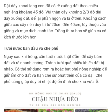
Đặt dây khoai lang con đã có rễ xuống đất theo chiều
nghiêng khoảng 45 độ. Vùi thân cây khoảng 2/3 độ dài
dây xuống đất, để lại phần ngọn và lá ở trên. Khoảng cách
giữa các cây nên duy trì từ 20cm đến 40cm, tùy thuộc vào
giống và mục đích canh tác. Trồng thưa hơn sẽ giúp củ có
kích thước lớn hơn.
Tưới nước ban đầu và che phủ
Ngay sau khi trồng, cần tưới nước thật đẫm để cây bám
đất và rễ nhanh chóng. Tránh tưới quá nhiều khiến đất bị
nhão. Có thể sử dụng rơm rạ hoặc bạt phủ nông nghiệp để
giữ ẩm cho đất và hạn chế sự phát triển của cỏ dại. Che
phủ cũng giúp duy trì nhiệt độ ổn định cho khu vực rễ.