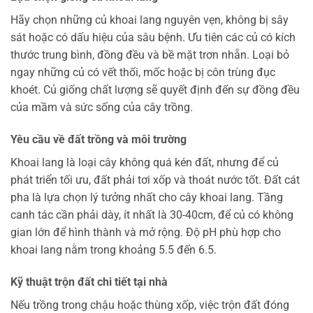
Hãy chọn những củ khoai lang nguyên vẹn, không bị sây
sát hoặc có dấu hiệu của sâu bệnh. Ưu tiên các củ có kích
thước trung bình, đồng đều và bề mặt trơn nhẵn. Loại bỏ
ngay những củ có vết thối, mốc hoặc bị côn trùng đục
khoét. Củ giống chất lượng sẽ quyết định đến sự đồng đều
của mầm và sức sống của cây trồng.
Yêu cầu về đất trồng và môi trường
Khoai lang là loại cây không quá kén đất, nhưng để củ
phát triển tối ưu, đất phải tơi xốp và thoát nước tốt. Đất cát
pha là lựa chọn lý tưởng nhất cho cây khoai lang. Tầng
canh tác cần phải dày, ít nhất là 30-40cm, để củ có không
gian lớn để hình thành và mở rộng. Độ pH phù hợp cho
khoai lang nằm trong khoảng 5.5 đến 6.5.
Kỹ thuật trộn đất chi tiết tại nhà
Nếu trồng trong chậu hoặc thùng xốp, việc trộn đất đóng