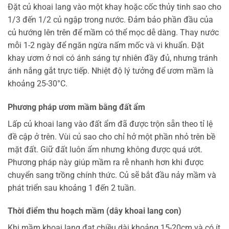
Đặt củ khoai lang vào một khay hoặc cốc thủy tinh sao cho
1/3 đến 1/2 củ ngập trong nước. Đảm bảo phần đầu của
củ hướng lên trên để mầm có thể mọc dễ dàng. Thay nước
mỗi 1-2 ngày để ngăn ngừa nấm mốc và vi khuẩn. Đặt
khay ươm ở nơi có ánh sáng tự nhiên đầy đủ, nhưng tránh
ánh nắng gắt trực tiếp. Nhiệt độ lý tưởng để ươm mầm là
khoảng 25-30°C.
Phương pháp ươm mầm bằng đất ẩm
Lấp củ khoai lang vào đất ẩm đã được trộn sẵn theo tỉ lệ
đề cập ở trên. Vùi củ sao cho chỉ hở một phần nhỏ trên bề
mặt đất. Giữ đất luôn ẩm nhưng không được quá ướt.
Phương pháp này giúp mầm ra rễ nhanh hơn khi được
chuyển sang trồng chính thức. Củ sẽ bắt đầu nảy mầm và
phát triển sau khoảng 1 đến 2 tuần.
Thời điểm thu hoạch mầm (dây khoai lang con)
Khi mầm khoai lang đạt chiều dài khoảng 15-20cm và có ít