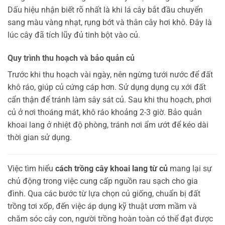
Dấu hiệu nhận biết rõ nhất là khi lá cây bắt đầu chuyển
sang màu vàng nhạt, rụng bớt và thân cây hơi khô. Đây là
lúc cây đã tích lũy đủ tinh bột vào củ.
Quy trình thu hoạch và bảo quản củ
Trước khi thu hoạch vài ngày, nên ngừng tưới nước để đất
khô ráo, giúp củ cứng cáp hơn. Sử dụng dụng cụ xới đất
cẩn thận để tránh làm sây sát củ. Sau khi thu hoạch, phơi
củ ở nơi thoáng mát, khô ráo khoảng 2-3 giờ. Bảo quản
khoai lang ở nhiệt độ phòng, tránh nơi ẩm ướt để kéo dài
thời gian sử dụng.
Việc tìm hiểu
cách trồng cây khoai lang từ củ
mang lại sự
chủ động trong việc cung cấp nguồn rau sạch cho gia
đình. Qua các bước từ lựa chọn củ giống, chuẩn bị đất
trồng tơi xốp, đến việc áp dụng kỹ thuật ươm mầm và
chăm sóc cây con, người trồng hoàn toàn có thể đạt được