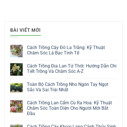
BÀI VIẾT MỚI
Cách Trồng Cây Đô La Trắng: Kỹ Thuật
Chăm Sóc Lá Bạc Tinh Tế
Không
có
Cách Trồng Địa Lan Tứ Thời: Hướng Dẫn Chi
bình
luận
Tiết Trồng Và Chăm Sóc A-Z
ở
Cách
Không
Trồng
có
Toàn Bộ Cách Trồng Nho Ngón Tay Ngọt
Cây
bình
Đô
luận
Sắc Và Sai Trái Nhất
La
ở
Trắng:
Cách
Không
Kỹ
Trồng
có
Cách Trồng Lan Cẩm Cù Ra Hoa: Kỹ Thuật
Thuật
Địa
bình
Chăm
Lan
luận
Chăm Sóc Toàn Diện Cho Người Mới Bắt
Sóc
Tứ
ở
Đầu
Lá
Thời:
Toàn
Bạc
Hướng
Bộ
Không
Tinh
Dẫn
Cách
có
Tế
Chi
Trồng
Cách Trồng Cây Khoai Lang Cảnh Thủy Sinh
bình