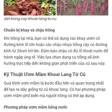
dat-trong-cay-khoai-lang-tu-cu
Chuẩn bị khay và chậu trồng
Khi trồng tại nhà, bạn có thể sử dụng các khay ươm có
đường kính lỗ lớn hoặc các chậu nhựa trồng cây có đường
kính từ 26cm trở lên. Đảm bảo chậu có đủ lỗ thoát nước để
tránh ngập úng rễ. Việc lựa chọn dụng cụ trồng sẽ ảnh
hưởng trực tiếp đến không gian phát triển của củ sau này.
Kỹ Thuật Ươm Mầm Khoai Lang Từ Củ
Quá trình ươm mầm là bước đầu tiên và quan trọng nhất
để tạo ra dây giống từ củ khoai lang. Có hai phương pháp
ươm mầm phổ biến mà người trồng có thể áp dụng.
Phương pháp ươm mầm bằng nước