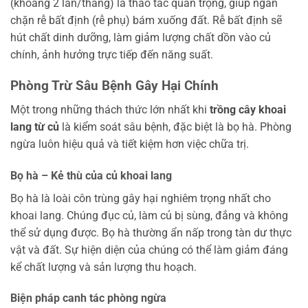
(khoảng 2 lần/tháng) là thao tác quan trọng, giúp ngăn
chặn rễ bất định (rễ phụ) bám xuống đất. Rễ bất định sẽ
hút chất dinh dưỡng, làm giảm lượng chất dồn vào củ
chính, ảnh hưởng trực tiếp đến năng suất.
Phòng Trừ Sâu Bệnh Gây Hại Chính
Một trong những thách thức lớn nhất khi
trồng cây khoai
lang từ củ
là kiểm soát sâu bệnh, đặc biệt là bọ hà. Phòng
ngừa luôn hiệu quả và tiết kiệm hơn việc chữa trị.
Bọ hà – Kẻ thù của củ khoai lang
Bọ hà là loài côn trùng gây hại nghiêm trọng nhất cho
khoai lang. Chúng đục củ, làm củ bị sùng, đắng và không
thể sử dụng được. Bọ hà thường ẩn nấp trong tàn dư thực
vật và đất. Sự hiện diện của chúng có thể làm giảm đáng
kể chất lượng và sản lượng thu hoạch.
Biện pháp canh tác phòng ngừa