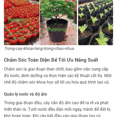
Trong-cay-khoai-lang-trong-chau-nhua
Chăm Sóc Toàn Diện Để Tối Ưu Năng Suất
Chăm sóc là giai đoạn then chốt, bao gồm việc cung cấp
đủ nước, dinh dưỡng và thực hiện các kỹ thuật cắt tỉa. Một
chế độ chăm sóc khoa học sẽ tối ưu hóa quá trình tạo củ.
Quản lý nước và độ ẩm
Trong giai đoạn đầu, cây cần độ ẩm cao để ra rễ và phát
triển thân lá. Tưới nước đều đặn mỗi ngày, tránh để đất bị
khô hoàn toàn. Khi cây bắt đầu vào giai đoạn tạo củ