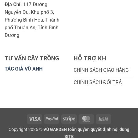
Địa Chỉ:
117 Đường
Nguyễn Du, Khu phố 3,
Phường Bình Hòa, Thành
phố Thuận An, Tỉnh Bình
Dương
TƯ VẤN CÂY TRỒNG
HỖ TRỢ KH
TÁC GIẢ VŨ ANH
CHÍNH SÁCH GIAO HÀNG
CHÍNH SÁCH ĐỔI TRẢ
Visa
PayPal
Stripe
MasterCard
Cash
On
Copyright 2026 ©
VŨ GARDEN toàn quyền quyết định nội dung
Delivery
SITE