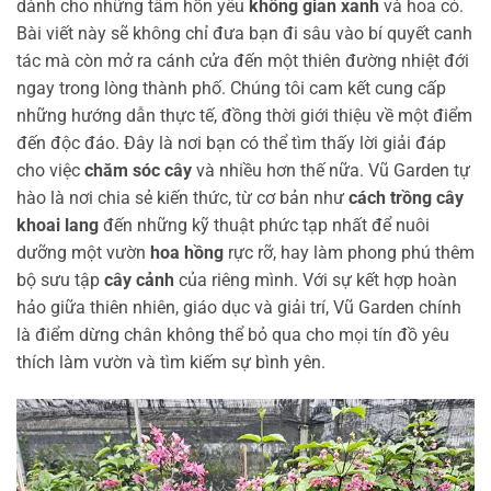
dành cho những tâm hồn yêu
không gian xanh
và hoa cỏ.
Bài viết này sẽ không chỉ đưa bạn đi sâu vào bí quyết canh
tác mà còn mở ra cánh cửa đến một thiên đường nhiệt đới
ngay trong lòng thành phố. Chúng tôi cam kết cung cấp
những hướng dẫn thực tế, đồng thời giới thiệu về một điểm
đến độc đáo. Đây là nơi bạn có thể tìm thấy lời giải đáp
cho việc
chăm sóc cây
và nhiều hơn thế nữa. Vũ Garden tự
hào là nơi chia sẻ kiến thức, từ cơ bản như
cách trồng cây
khoai lang
đến những kỹ thuật phức tạp nhất để nuôi
dưỡng một vườn
hoa hồng
rực rỡ, hay làm phong phú thêm
bộ sưu tập
cây cảnh
của riêng mình. Với sự kết hợp hoàn
hảo giữa thiên nhiên, giáo dục và giải trí, Vũ Garden chính
là điểm dừng chân không thể bỏ qua cho mọi tín đồ yêu
thích làm vườn và tìm kiếm sự bình yên.