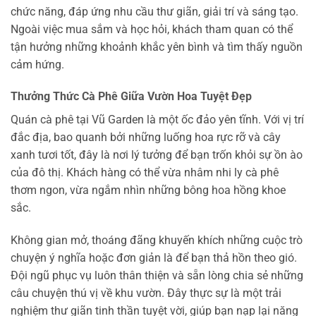
chức năng, đáp ứng nhu cầu thư giãn, giải trí và sáng tạo.
Ngoài việc mua sắm và học hỏi, khách tham quan có thể
tận hưởng những khoảnh khắc yên bình và tìm thấy nguồn
cảm hứng.
Thưởng Thức Cà Phê Giữa Vườn Hoa Tuyệt Đẹp
Quán cà phê tại Vũ Garden là một ốc đảo yên tĩnh. Với vị trí
đắc địa, bao quanh bởi những luống hoa rực rỡ và cây
xanh tươi tốt, đây là nơi lý tưởng để bạn trốn khỏi sự ồn ào
của đô thị. Khách hàng có thể vừa nhâm nhi ly cà phê
thơm ngon, vừa ngắm nhìn những bông hoa hồng khoe
sắc.
Không gian mở, thoáng đãng khuyến khích những cuộc trò
chuyện ý nghĩa hoặc đơn giản là để bạn thả hồn theo gió.
Đội ngũ phục vụ luôn thân thiện và sẵn lòng chia sẻ những
câu chuyện thú vị về khu vườn. Đây thực sự là một trải
nghiệm thư giãn tinh thần tuyệt vời, giúp bạn nạp lại năng