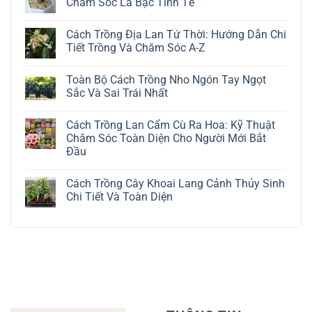
Chăm Sóc Lá Bạc Tinh Tế
Không
có
Cách Trồng Địa Lan Tứ Thời: Hướng Dẫn Chi
bình
luận
Tiết Trồng Và Chăm Sóc A-Z
ở
Cách
Không
Trồng
có
Toàn Bộ Cách Trồng Nho Ngón Tay Ngọt
Cây
bình
Đô
luận
Sắc Và Sai Trái Nhất
La
ở
Trắng:
Cách
Không
Kỹ
Trồng
có
Cách Trồng Lan Cẩm Cù Ra Hoa: Kỹ Thuật
Thuật
Địa
bình
Chăm
Lan
luận
Chăm Sóc Toàn Diện Cho Người Mới Bắt
Sóc
Tứ
ở
Đầu
Lá
Thời:
Toàn
Bạc
Hướng
Bộ
Không
Tinh
Dẫn
Cách
có
Tế
Chi
Trồng
Cách Trồng Cây Khoai Lang Cảnh Thủy Sinh
bình
Tiết
Nho
luận
Chi Tiết Và Toàn Diện
Trồng
Ngón
ở
Và
Tay
Cách
Không
Chăm
Ngọt
Trồng
có
Sóc
Sắc
Lan
bình
A-
Và
Cẩm
luận
Z
Sai
Cù
ở
Trái
Ra
Cách
Nhất
Hoa:
Trồng
Kỹ
Cây
Thuật
Khoai
Chăm
Lang
Sóc
Cảnh
Toàn
Thủy