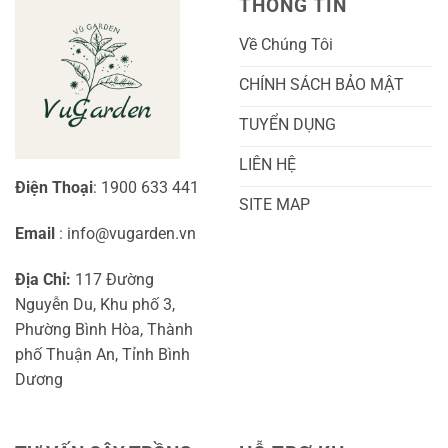
THÔNG TIN
Diện
Sinh
Cho
Chi
Người
Tiết
Về Chúng Tôi
Mới
Và
Bắt
Toàn
Đầu
Diện
CHÍNH SÁCH BẢO MẬT
TUYỂN DỤNG
LIÊN HỆ
Điện Thoại
: 1900 633 441
SITE MAP
Email
: info@vugarden.vn
Địa Chỉ:
117 Đường
Nguyễn Du, Khu phố 3,
Phường Bình Hòa, Thành
phố Thuận An, Tỉnh Bình
Dương