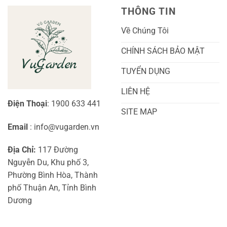
Sóc
Cảnh
Toàn
Thủy
THÔNG TIN
Diện
Sinh
Cho
Chi
Người
Tiết
Về Chúng Tôi
Mới
Và
Bắt
Toàn
Đầu
Diện
CHÍNH SÁCH BẢO MẬT
TUYỂN DỤNG
LIÊN HỆ
Điện Thoại
: 1900 633 441
SITE MAP
Email
: info@vugarden.vn
Địa Chỉ:
117 Đường
Nguyễn Du, Khu phố 3,
Phường Bình Hòa, Thành
phố Thuận An, Tỉnh Bình
Dương