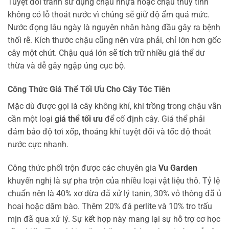
Tuyệt đối tránh sử dụng chậu nhựa hoặc chậu thủy tinh
không có lỗ thoát nước vì chúng sẽ giữ độ ẩm quá mức.
Nước đọng lâu ngày là nguyên nhân hàng đầu gây ra bệnh
thối rễ. Kích thước chậu cũng nên vừa phải, chỉ lớn hơn gốc
cây một chút. Chậu quá lớn sẽ tích trữ nhiều giá thể dư
thừa và dễ gây ngập úng cục bộ.
Công Thức Giá Thể Tối Ưu Cho Cây Tóc Tiên
Mặc dù được gọi là cây không khí, khi trồng trong chậu vẫn
cần một loại
giá thể tối ưu
để cố định cây. Giá thể phải
đảm bảo độ tơi xốp, thoáng khí tuyệt đối và tốc độ thoát
nước cực nhanh.
Công thức phối trộn được các chuyên gia
Vu Garden
khuyến nghị là sự pha trộn của nhiều loại vật liệu thô. Tỷ lệ
chuẩn nên là 40% xơ dừa đã xử lý tanin, 30% vỏ thông đã ủ
hoai hoặc dăm bào. Thêm 20% đá perlite và 10% tro trấu
mịn đã qua xử lý. Sự kết hợp này mang lại sự hỗ trợ cơ học