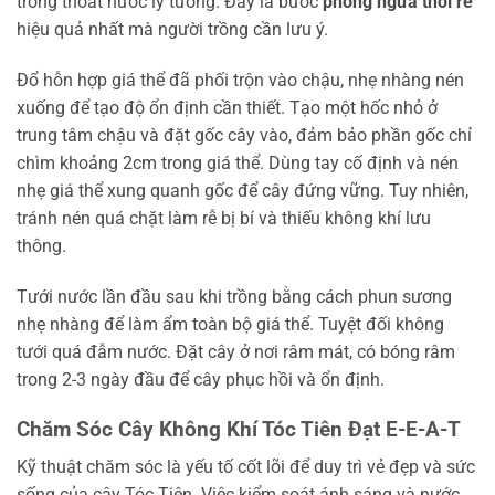
trống thoát nước lý tưởng. Đây là bước
phòng ngừa thối rễ
hiệu quả nhất mà người trồng cần lưu ý.
Đổ hỗn hợp giá thể đã phối trộn vào chậu, nhẹ nhàng nén
xuống để tạo độ ổn định cần thiết. Tạo một hốc nhỏ ở
trung tâm chậu và đặt gốc cây vào, đảm bảo phần gốc chỉ
chìm khoảng 2cm trong giá thể. Dùng tay cố định và nén
nhẹ giá thể xung quanh gốc để cây đứng vững. Tuy nhiên,
tránh nén quá chặt làm rễ bị bí và thiếu không khí lưu
thông.
Tưới nước lần đầu sau khi trồng bằng cách phun sương
nhẹ nhàng để làm ẩm toàn bộ giá thể. Tuyệt đối không
tưới quá đẫm nước. Đặt cây ở nơi râm mát, có bóng râm
trong 2-3 ngày đầu để cây phục hồi và ổn định.
Chăm Sóc Cây Không Khí Tóc Tiên Đạt E-E-A-T
Kỹ thuật chăm sóc là yếu tố cốt lõi để duy trì vẻ đẹp và sức
sống của cây Tóc Tiên. Việc kiểm soát ánh sáng và nước