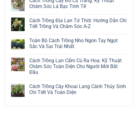
Cách Trồng Cây Đô La Trắng: Kỹ Thuật
Chăm Sóc Lá Bạc Tinh Tế
Không
có
Cách Trồng Địa Lan Tứ Thời: Hướng Dẫn Chi
bình
luận
Tiết Trồng Và Chăm Sóc A-Z
ở
Cách
Không
Trồng
có
Toàn Bộ Cách Trồng Nho Ngón Tay Ngọt
Cây
bình
Đô
luận
Sắc Và Sai Trái Nhất
La
ở
Trắng:
Cách
Không
Kỹ
Trồng
có
Cách Trồng Lan Cẩm Cù Ra Hoa: Kỹ Thuật
Thuật
Địa
bình
Chăm
Lan
luận
Chăm Sóc Toàn Diện Cho Người Mới Bắt
Sóc
Tứ
ở
Đầu
Lá
Thời:
Toàn
Bạc
Hướng
Bộ
Không
Tinh
Dẫn
Cách
có
Tế
Chi
Trồng
Cách Trồng Cây Khoai Lang Cảnh Thủy Sinh
bình
Tiết
Nho
luận
Chi Tiết Và Toàn Diện
Trồng
Ngón
ở
Và
Tay
Cách
Không
Chăm
Ngọt
Trồng
có
Sóc
Sắc
Lan
bình
A-
Và
Cẩm
luận
Z
Sai
Cù
ở
Trái
Ra
Cách
Nhất
Hoa:
Trồng
Kỹ
Cây
Thuật
Khoai
Chăm
Lang