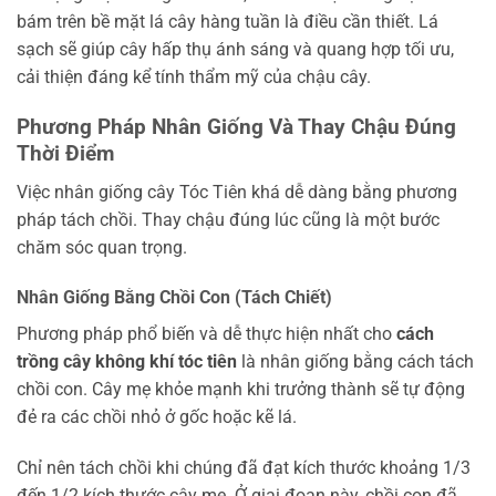
bám trên bề mặt lá cây hàng tuần là điều cần thiết. Lá
sạch sẽ giúp cây hấp thụ ánh sáng và quang hợp tối ưu,
cải thiện đáng kể tính thẩm mỹ của chậu cây.
Phương Pháp Nhân Giống Và Thay Chậu Đúng
Thời Điểm
Việc nhân giống cây Tóc Tiên khá dễ dàng bằng phương
pháp tách chồi. Thay chậu đúng lúc cũng là một bước
chăm sóc quan trọng.
Nhân Giống Bằng Chồi Con (Tách Chiết)
Phương pháp phổ biến và dễ thực hiện nhất cho
cách
trồng cây không khí tóc tiên
là nhân giống bằng cách tách
chồi con. Cây mẹ khỏe mạnh khi trưởng thành sẽ tự động
đẻ ra các chồi nhỏ ở gốc hoặc kẽ lá.
Chỉ nên tách chồi khi chúng đã đạt kích thước khoảng 1/3
đến 1/2 kích thước cây mẹ. Ở giai đoạn này, chồi con đã