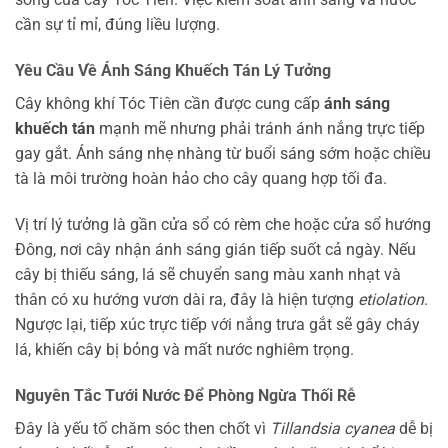
cần sự tỉ mỉ, đúng liều lượng.
Yêu Cầu Về Ánh Sáng Khuếch Tán Lý Tưởng
Cây không khí Tóc Tiên cần được cung cấp
ánh sáng
khuếch tán
mạnh mẽ nhưng phải tránh ánh nắng trực tiếp
gay gắt. Ánh sáng nhẹ nhàng từ buổi sáng sớm hoặc chiều
tà là môi trường hoàn hảo cho cây quang hợp tối đa.
Vị trí lý tưởng là gần cửa sổ có rèm che hoặc cửa sổ hướng
Đông, nơi cây nhận ánh sáng gián tiếp suốt cả ngày. Nếu
cây bị thiếu sáng, lá sẽ chuyển sang màu xanh nhạt và
thân có xu hướng vươn dài ra, đây là hiện tượng
etiolation
.
Ngược lại, tiếp xúc trực tiếp với nắng trưa gắt sẽ gây cháy
lá, khiến cây bị bỏng và mất nước nghiêm trọng.
Nguyên Tắc Tưới Nước Để Phòng Ngừa Thối Rễ
Đây là yếu tố chăm sóc then chốt vì
Tillandsia cyanea
dễ bị