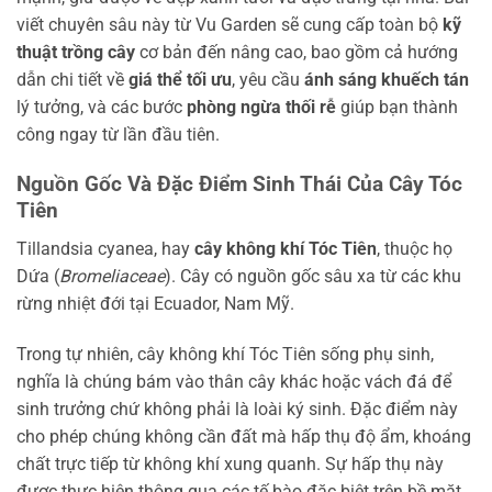
viết chuyên sâu này từ Vu Garden sẽ cung cấp toàn bộ
kỹ
thuật trồng cây
cơ bản đến nâng cao, bao gồm cả hướng
dẫn chi tiết về
giá thể tối ưu
, yêu cầu
ánh sáng khuếch tán
lý tưởng, và các bước
phòng ngừa thối rễ
giúp bạn thành
công ngay từ lần đầu tiên.
Nguồn Gốc Và Đặc Điểm Sinh Thái Của Cây Tóc
Tiên
Tillandsia cyanea, hay
cây không khí Tóc Tiên
, thuộc họ
Dứa (
Bromeliaceae
). Cây có nguồn gốc sâu xa từ các khu
rừng nhiệt đới tại Ecuador, Nam Mỹ.
Trong tự nhiên, cây không khí Tóc Tiên sống phụ sinh,
nghĩa là chúng bám vào thân cây khác hoặc vách đá để
sinh trưởng chứ không phải là loài ký sinh. Đặc điểm này
cho phép chúng không cần đất mà hấp thụ độ ẩm, khoáng
chất trực tiếp từ không khí xung quanh. Sự hấp thụ này
được thực hiện thông qua các tế bào đặc biệt trên bề mặt