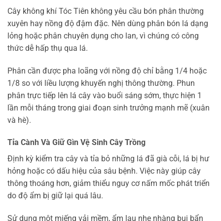
Cây không khí Tóc Tiên không yêu cầu bón phân thường
xuyên hay nồng độ đậm đặc. Nên dùng phân bón lá dạng
lỏng hoặc phân chuyên dụng cho lan, vì chúng có công
thức dễ hấp thụ qua lá.
Phân cần được pha loãng với nồng độ chỉ bằng 1/4 hoặc
1/8 so với liều lượng khuyến nghị thông thường. Phun
phân trực tiếp lên lá cây vào buổi sáng sớm, thực hiện 1
lần mỗi tháng trong giai đoạn sinh trưởng mạnh mẽ (xuân
và hè).
Tỉa Cành Và Giữ Gìn Vệ Sinh Cây Trồng
Định kỳ kiểm tra cây và tỉa bỏ những lá đã già cỗi, lá bị hư
hỏng hoặc có dấu hiệu của sâu bệnh. Việc này giúp cây
thông thoáng hơn, giảm thiểu nguy cơ nấm mốc phát triển
do độ ẩm bị giữ lại quá lâu.
Sử dụng một miếng vải mềm, ẩm lau nhẹ nhàng bụi bẩn