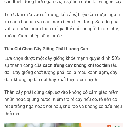
cần thiết, đồng thời ngăn chặn sự tích nước tại vùng rễ cây.
Trước khi đưa vào sử dụng, tất cả vật liệu cần được ngâm
xả sạch bụi bẩn và các mầm bệnh tiềm tàng. Sau đó phải
vắt ráo nước hoàn toàn để giá thể chỉ còn giữ độ ẩm nhẹ,
không được phép sũng nước.
Tiêu Chí Chọn Cây Giống Chất Lượng Cao
Lựa chọn được một cây giống khỏe mạnh quyết định 50%
sự thành công của
cách trồng cây không khí tóc tiên
lâu
dài. Cây giống chất lượng phải có lá màu xanh đậm, dầy
dặn, không bị dập nát hay xuất hiện đốm bệnh.
Thân cây phải cứng cáp, sờ vào không có cảm giác mềm
nhũn hoặc bị úng nước. Kiểm tra rễ cây nếu có, rễ nên có
màu trắng ngà hoặc hơi nâu, khô ráo và không có dấu hiệu
thối đen.