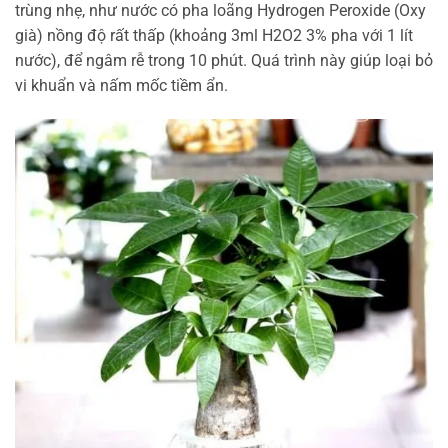
trùng nhẹ, như nước có pha loãng Hydrogen Peroxide (Oxy
già) nồng độ rất thấp (khoảng 3ml H2O2 3% pha với 1 lít
nước), để ngâm rễ trong 10 phút. Quá trình này giúp loại bỏ
vi khuẩn và nấm mốc tiềm ẩn.