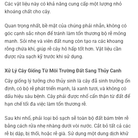
Các vật liệu này có khả năng cung cấp một lượng nhỏ
khoáng chất cho cây.
Quan trọng nhất, bề mặt của chúng phải nhẵn, không có
góc cạnh sắc nhọn để tránh làm tổn thương bộ rễ mỏng
manh. Sỏi nhẹ và viên đất nung còn tạo ra các khoang
rỗng chứa khí, giúp rễ cây hô hấp tốt hơn. Vật liệu cần
được rửa sạch kỹ trước khi sử dụng.
Xử Lý Cây Giống Từ Môi Trường Đất Sang Thủy Canh
Cây giống lý tưởng cho thủy sinh là cây đã sinh trưởng ổn
định, có bộ rễ phát triển mạnh, lá xanh tươi, và không có
dấu hiệu sâu bệnh. Cây phải được nhổ cẩn thận từ đất để
hạn chế tối đa việc làm tổn thương rễ.
Sau khi nhổ, phải loại bỏ sạch sẽ toàn bộ đất bám trên rễ
bằng cách rửa nhẹ nhàng dưới vòi nước. Cắt bỏ tất cả các
rễ bị dập, bị thối, hoặc rễ già. Sử dụng một dung dịch khử