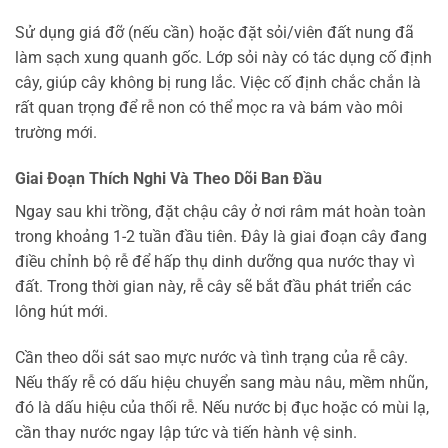
Sử dụng giá đỡ (nếu cần) hoặc đặt sỏi/viên đất nung đã
làm sạch xung quanh gốc. Lớp sỏi này có tác dụng cố định
cây, giúp cây không bị rung lắc. Việc cố định chắc chắn là
rất quan trọng để rễ non có thể mọc ra và bám vào môi
trường mới.
Giai Đoạn Thích Nghi Và Theo Dõi Ban Đầu
Ngay sau khi trồng, đặt chậu cây ở nơi râm mát hoàn toàn
trong khoảng 1-2 tuần đầu tiên. Đây là giai đoạn cây đang
điều chỉnh bộ rễ để hấp thụ dinh dưỡng qua nước thay vì
đất. Trong thời gian này, rễ cây sẽ bắt đầu phát triển các
lông hút mới.
Cần theo dõi sát sao mực nước và tình trạng của rễ cây.
Nếu thấy rễ có dấu hiệu chuyển sang màu nâu, mềm nhũn,
đó là dấu hiệu của thối rễ. Nếu nước bị đục hoặc có mùi lạ,
cần thay nước ngay lập tức và tiến hành vệ sinh.