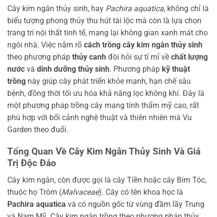
Cây kim ngân thủy sinh, hay
Pachira aquatica
, không chỉ là
biểu tượng phong thủy thu hút tài lộc mà còn là lựa chọn
trang trí nội thất tinh tế, mang lại không gian xanh mát cho
ngôi nhà. Việc nắm rõ
cách trồng cây kim ngân thủy sinh
theo phương pháp
thủy canh
đòi hỏi sự tỉ mỉ về
chất lượng
nước
và
dinh dưỡng thủy sinh
. Phương pháp
kỹ thuật
trồng
này giúp cây phát triển khỏe mạnh, hạn chế sâu
bệnh, đồng thời tối ưu hóa khả năng lọc không khí. Đây là
một phương pháp trồng cây mang tính thẩm mỹ cao, rất
phù hợp với bối cảnh nghệ thuật và thiên nhiên mà Vu
Garden theo đuổi.
Tổng Quan Về Cây Kim Ngân Thủy Sinh Và Giá
Trị Độc Đáo
Cây kim ngân, còn được gọi là cây Tiền hoặc cây Bím Tóc,
thuộc họ Trôm (
Malvaceae
). Cây có tên khoa học là
Pachira aquatica
và có nguồn gốc từ vùng đầm lầy Trung
và Nam Mỹ. Cây kim ngân trồng theo phương pháp thủy