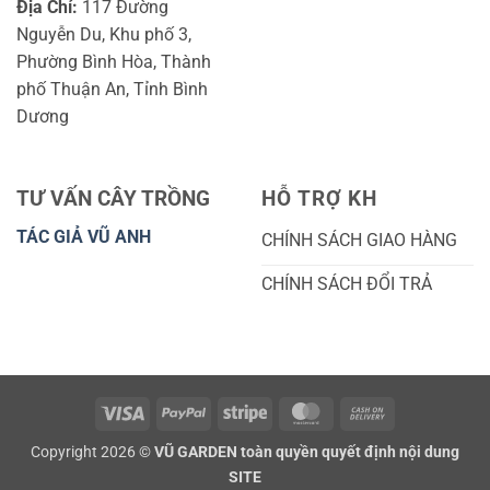
Địa Chỉ:
117 Đường
Nguyễn Du, Khu phố 3,
Phường Bình Hòa, Thành
phố Thuận An, Tỉnh Bình
Dương
TƯ VẤN CÂY TRỒNG
HỖ TRỢ KH
TÁC GIẢ VŨ ANH
CHÍNH SÁCH GIAO HÀNG
CHÍNH SÁCH ĐỔI TRẢ
Visa
PayPal
Stripe
MasterCard
Cash
On
Copyright 2026 ©
VŨ GARDEN toàn quyền quyết định nội dung
Delivery
SITE