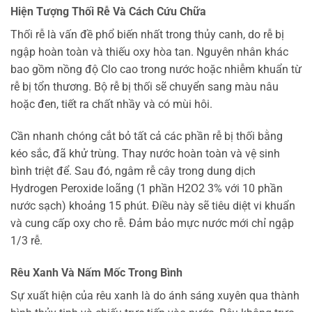
Hiện Tượng Thối Rễ Và Cách Cứu Chữa
Thối rễ là vấn đề phổ biến nhất trong thủy canh, do rễ bị
ngập hoàn toàn và thiếu oxy hòa tan. Nguyên nhân khác
bao gồm nồng độ Clo cao trong nước hoặc nhiễm khuẩn từ
rễ bị tổn thương. Bộ rễ bị thối sẽ chuyển sang màu nâu
hoặc đen, tiết ra chất nhầy và có mùi hôi.
Cần nhanh chóng cắt bỏ tất cả các phần rễ bị thối bằng
kéo sắc, đã khử trùng. Thay nước hoàn toàn và vệ sinh
bình triệt để. Sau đó, ngâm rễ cây trong dung dịch
Hydrogen Peroxide loãng (1 phần H2O2 3% với 10 phần
nước sạch) khoảng 15 phút. Điều này sẽ tiêu diệt vi khuẩn
và cung cấp oxy cho rễ. Đảm bảo mực nước mới chỉ ngập
1/3 rễ.
Rêu Xanh Và Nấm Mốc Trong Bình
Sự xuất hiện của rêu xanh là do ánh sáng xuyên qua thành