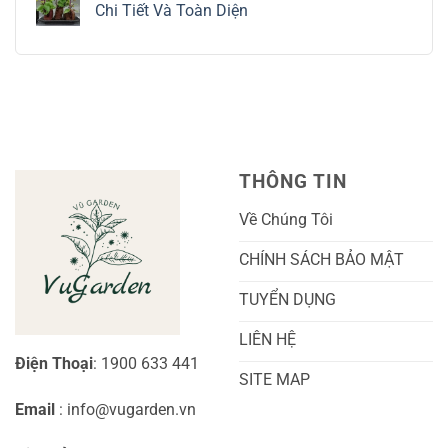
luận
Chi Tiết Và Toàn Diện
Trồng
Ngón
ở
Và
Tay
Cách
Không
Chăm
Ngọt
Trồng
có
Sóc
Sắc
Lan
bình
A-
Và
Cẩm
luận
Z
Sai
Cù
ở
Trái
Ra
Cách
Nhất
Hoa:
Trồng
Kỹ
Cây
Thuật
Khoai
Chăm
Lang
Sóc
Cảnh
Toàn
Thủy
THÔNG TIN
Diện
Sinh
Cho
Chi
Người
Tiết
Về Chúng Tôi
Mới
Và
Bắt
Toàn
Đầu
Diện
CHÍNH SÁCH BẢO MẬT
TUYỂN DỤNG
LIÊN HỆ
Điện Thoại
: 1900 633 441
SITE MAP
Email
: info@vugarden.vn