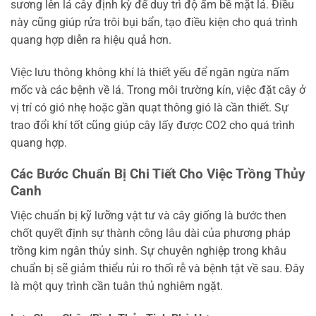
sương lên lá cây định kỳ để duy trì độ ẩm bề mặt lá. Điều
này cũng giúp rửa trôi bụi bẩn, tạo điều kiện cho quá trình
quang hợp diễn ra hiệu quả hơn.
Việc lưu thông không khí là thiết yếu để ngăn ngừa nấm
mốc và các bệnh về lá. Trong môi trường kín, việc đặt cây ở
vị trí có gió nhẹ hoặc gần quạt thông gió là cần thiết. Sự
trao đổi khí tốt cũng giúp cây lấy được CO2 cho quá trình
quang hợp.
Các Bước Chuẩn Bị Chi Tiết Cho Việc Trồng Thủy
Canh
Việc chuẩn bị kỹ lưỡng vật tư và cây giống là bước then
chốt quyết định sự thành công lâu dài của phương pháp
trồng kim ngân thủy sinh. Sự chuyên nghiệp trong khâu
chuẩn bị sẽ giảm thiểu rủi ro thối rễ và bệnh tật về sau. Đây
là một quy trình cần tuân thủ nghiêm ngặt.