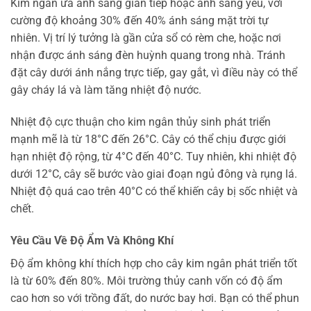
Kim ngân ưa ánh sáng gián tiếp hoặc ánh sáng yếu, với
cường độ khoảng 30% đến 40% ánh sáng mặt trời tự
nhiên. Vị trí lý tưởng là gần cửa sổ có rèm che, hoặc nơi
nhận được ánh sáng đèn huỳnh quang trong nhà. Tránh
đặt cây dưới ánh nắng trực tiếp, gay gắt, vì điều này có thể
gây cháy lá và làm tăng nhiệt độ nước.
Nhiệt độ cực thuận cho kim ngân thủy sinh phát triển
mạnh mẽ là từ 18°C đến 26°C. Cây có thể chịu được giới
hạn nhiệt độ rộng, từ 4°C đến 40°C. Tuy nhiên, khi nhiệt độ
dưới 12°C, cây sẽ bước vào giai đoạn ngủ đông và rụng lá.
Nhiệt độ quá cao trên 40°C có thể khiến cây bị sốc nhiệt và
chết.
Yêu Cầu Về Độ Ẩm Và Không Khí
Độ ẩm không khí thích hợp cho cây kim ngân phát triển tốt
là từ 60% đến 80%. Môi trường thủy canh vốn có độ ẩm
cao hơn so với trồng đất, do nước bay hơi. Bạn có thể phun