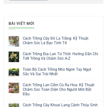
BÀI VIẾT MỚI
Cách Trồng Cây Đô La Trắng: Kỹ Thuật
Chăm Sóc Lá Bạc Tinh Tế
Không
có
Cách Trồng Địa Lan Tứ Thời: Hướng Dẫn Chi
bình
luận
Tiết Trồng Và Chăm Sóc A-Z
ở
Cách
Không
Trồng
có
Toàn Bộ Cách Trồng Nho Ngón Tay Ngọt
Cây
bình
Đô
luận
Sắc Và Sai Trái Nhất
La
ở
Trắng:
Cách
Không
Kỹ
Trồng
có
Cách Trồng Lan Cẩm Cù Ra Hoa: Kỹ Thuật
Thuật
Địa
bình
Chăm
Lan
luận
Chăm Sóc Toàn Diện Cho Người Mới Bắt
Sóc
Tứ
ở
Đầu
Lá
Thời:
Toàn
Bạc
Hướng
Bộ
Không
Tinh
Dẫn
Cách
có
Tế
Chi
Trồng
Cách Trồng Cây Khoai Lang Cảnh Thủy Sinh
bình
Tiết
Nho