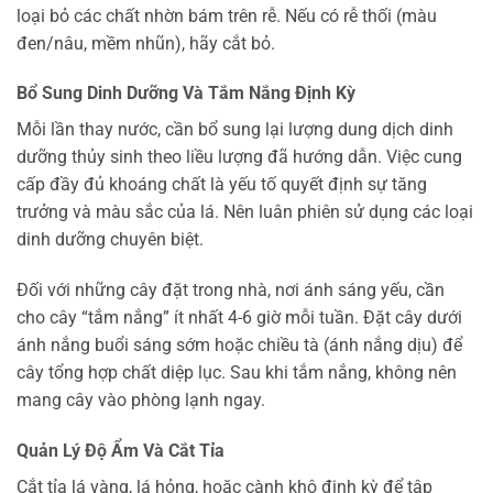
loại bỏ các chất nhờn bám trên rễ. Nếu có rễ thối (màu
đen/nâu, mềm nhũn), hãy cắt bỏ.
Bổ Sung Dinh Dưỡng Và Tắm Nắng Định Kỳ
Mỗi lần thay nước, cần bổ sung lại lượng dung dịch dinh
dưỡng thủy sinh theo liều lượng đã hướng dẫn. Việc cung
cấp đầy đủ khoáng chất là yếu tố quyết định sự tăng
trưởng và màu sắc của lá. Nên luân phiên sử dụng các loại
dinh dưỡng chuyên biệt.
Đối với những cây đặt trong nhà, nơi ánh sáng yếu, cần
cho cây “tắm nắng” ít nhất 4-6 giờ mỗi tuần. Đặt cây dưới
ánh nắng buổi sáng sớm hoặc chiều tà (ánh nắng dịu) để
cây tổng hợp chất diệp lục. Sau khi tắm nắng, không nên
mang cây vào phòng lạnh ngay.
Quản Lý Độ Ẩm Và Cắt Tỉa
Cắt tỉa lá vàng, lá hỏng, hoặc cành khô định kỳ để tập