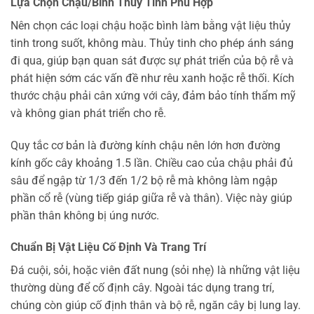
Lựa Chọn Chậu/Bình Thủy Tinh Phù Hợp
Nên chọn các loại chậu hoặc bình làm bằng vật liệu thủy
tinh trong suốt, không màu. Thủy tinh cho phép ánh sáng
đi qua, giúp bạn quan sát được sự phát triển của bộ rễ và
phát hiện sớm các vấn đề như rêu xanh hoặc rễ thối. Kích
thước chậu phải cân xứng với cây, đảm bảo tính thẩm mỹ
và không gian phát triển cho rễ.
Quy tắc cơ bản là đường kính chậu nên lớn hơn đường
kính gốc cây khoảng 1.5 lần. Chiều cao của chậu phải đủ
sâu để ngập từ 1/3 đến 1/2 bộ rễ mà không làm ngập
phần cổ rễ (vùng tiếp giáp giữa rễ và thân). Việc này giúp
phần thân không bị úng nước.
Chuẩn Bị Vật Liệu Cố Định Và Trang Trí
Đá cuội, sỏi, hoặc viên đất nung (sỏi nhẹ) là những vật liệu
thường dùng để cố định cây. Ngoài tác dụng trang trí,
chúng còn giúp cố định thân và bộ rễ, ngăn cây bị lung lay.