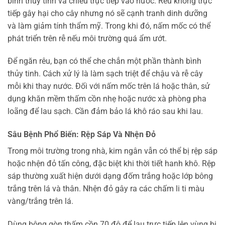
bình thủy tinh và chiếu trực tiếp vào nước. Rêu không trực
tiếp gây hại cho cây nhưng nó sẽ cạnh tranh dinh dưỡng
và làm giảm tính thẩm mỹ. Trong khi đó, nấm mốc có thể
phát triển trên rễ nếu môi trường quá ẩm ướt.
Để ngăn rêu, bạn có thể che chắn một phần thành bình
thủy tinh. Cách xử lý là làm sạch triệt để chậu và rễ cây
mỗi khi thay nước. Đối với nấm mốc trên lá hoặc thân, sử
dụng khăn mềm thấm cồn nhẹ hoặc nước xà phòng pha
loãng để lau sạch. Cần đảm bảo lá khô ráo sau khi lau.
Sâu Bệnh Phổ Biến: Rệp Sáp Và Nhện Đỏ
Trong môi trường trong nhà, kim ngân vẫn có thể bị rệp sáp
hoặc nhện đỏ tấn công, đặc biệt khi thời tiết hanh khô. Rệp
sáp thường xuất hiện dưới dạng đốm trắng hoặc lớp bông
trắng trên lá và thân. Nhện đỏ gây ra các chấm li ti màu
vàng/trắng trên lá.
Dùng bông gòn thấm cồn 70 độ để lau trực tiếp lên vùng bị