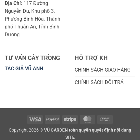
Địa Chỉ:
117 Đường
Nguyễn Du, Khu phố 3,
Phường Bình Hòa, Thành
phố Thuận An, Tỉnh Bình
Dương
TƯ VẤN CÂY TRỒNG
HỖ TRỢ KH
TÁC GIẢ VŨ ANH
CHÍNH SÁCH GIAO HÀNG
CHÍNH SÁCH ĐỔI TRẢ
Visa
PayPal
Stripe
MasterCard
Cash
On
Copyright 2026 ©
VŨ GARDEN toàn quyền quyết định nội dung
Delivery
SITE