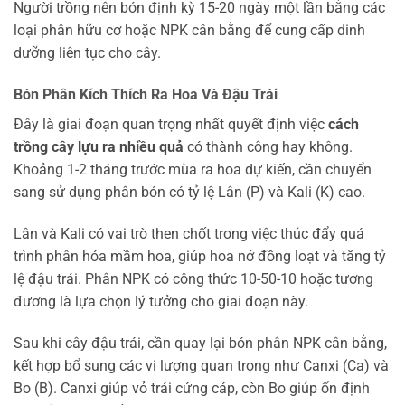
Người trồng nên bón định kỳ 15-20 ngày một lần bằng các
loại phân hữu cơ hoặc NPK cân bằng để cung cấp dinh
dưỡng liên tục cho cây.
Bón Phân Kích Thích Ra Hoa Và Đậu Trái
Đây là giai đoạn quan trọng nhất quyết định việc
cách
trồng cây lựu ra nhiều quả
có thành công hay không.
Khoảng 1-2 tháng trước mùa ra hoa dự kiến, cần chuyển
sang sử dụng phân bón có tỷ lệ Lân (P) và Kali (K) cao.
Lân và Kali có vai trò then chốt trong việc thúc đẩy quá
trình phân hóa mầm hoa, giúp hoa nở đồng loạt và tăng tỷ
lệ đậu trái. Phân NPK có công thức 10-50-10 hoặc tương
đương là lựa chọn lý tưởng cho giai đoạn này.
Sau khi cây đậu trái, cần quay lại bón phân NPK cân bằng,
kết hợp bổ sung các vi lượng quan trọng như Canxi (Ca) và
Bo (B). Canxi giúp vỏ trái cứng cáp, còn Bo giúp ổn định