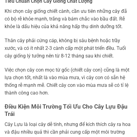
Tiêu Chuẩn Chọn Cây Giống Chất Lượng
Khi chọn cây giống chiết cành, cần ưu tiên những cây đã
có bộ rễ khỏe mạnh, trắng và bám chắc vào bầu đất. Rễ
khỏe là dấu hiệu của khả năng hấp thụ dinh dưỡng tốt.
Thân cây phải cứng cáp, không bị sâu bệnh hoặc trầy
xước, và có ít nhất 2-3 cành cấp một phát triển đều. Tuổi
cây giống lý tưởng nên từ 8-12 tháng sau khi chiết.
Việc chọn cây con mọc từ gốc (chiết cây con) cũng là một
lựa chọn tốt, nhất là vào mùa mưa, vì cây con có sẵn hệ
thống rễ mạnh mẽ. Chiết cây con vào mùa mưa sẽ có tỉ lệ
thành công cao hơn.
Điều Kiện Môi Trường Tối Ưu Cho Cây Lựu Đậu
Trái
Cây Lựu là loại cây dễ tính, nhưng để kích thích cây ra hoa
và đậu nhiều quả thì cần phải cung cấp một môi trường