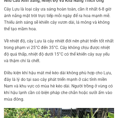
Nhu Cầu Ánh Sáng, Nhiệt Độ Và Khả Năng Thích Ứng
Cây Lựu là loại cây ưa sáng hoàn toàn, cần ít nhất 6-8 giờ
ánh nắng mặt trời trực tiếp mỗi ngày để ra hoa mạnh mẽ.
Thiếu ánh sáng sẽ khiến cây vươn dài, lá mỏng và không
thể tạo mầm hoa.
Về nhiệt độ, cây Lựu là cây nhiệt đới nên phát triển tốt nhất
trong phạm vi 25°C đến 35°C. Cây không chịu được nhiệt
độ quá thấp, nhiệt độ dưới 15°C có thể khiến cây suy yếu
và thậm chí là chết.
Điều kiện khí hậu mát mẻ kéo dài không phù hợp cho Lựu,
đây là lý do tại sao cây phát triển mạnh ở các tỉnh miền
Nam và khu vực có mùa hè kéo dài. Người trồng ở vùng có
khí hậu lạnh cần có biện pháp che chắn hoặc sưởi ấm vào
mùa đông.