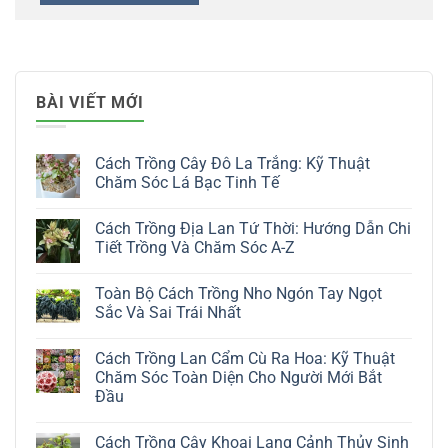
BÀI VIẾT MỚI
Cách Trồng Cây Đô La Trắng: Kỹ Thuật
Chăm Sóc Lá Bạc Tinh Tế
Không
có
Cách Trồng Địa Lan Tứ Thời: Hướng Dẫn Chi
bình
luận
Tiết Trồng Và Chăm Sóc A-Z
ở
Cách
Không
Trồng
có
Toàn Bộ Cách Trồng Nho Ngón Tay Ngọt
Cây
bình
Đô
luận
Sắc Và Sai Trái Nhất
La
ở
Trắng:
Cách
Không
Kỹ
Trồng
có
Cách Trồng Lan Cẩm Cù Ra Hoa: Kỹ Thuật
Thuật
Địa
bình
Chăm
Lan
luận
Chăm Sóc Toàn Diện Cho Người Mới Bắt
Sóc
Tứ
ở
Đầu
Lá
Thời:
Toàn
Bạc
Hướng
Bộ
Không
Tinh
Dẫn
Cách
có
Tế
Chi
Trồng
Cách Trồng Cây Khoai Lang Cảnh Thủy Sinh
bình