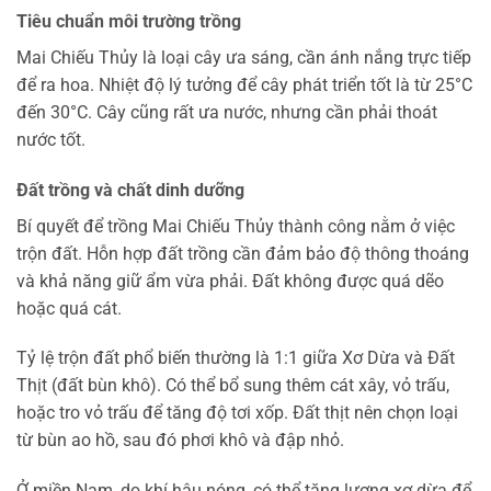
Tiêu chuẩn môi trường trồng
Mai Chiếu Thủy là loại cây ưa sáng, cần ánh nắng trực tiếp
để ra hoa. Nhiệt độ lý tưởng để cây phát triển tốt là từ 25°C
đến 30°C. Cây cũng rất ưa nước, nhưng cần phải thoát
nước tốt.
Đất trồng và chất dinh dưỡng
Bí quyết để trồng Mai Chiếu Thủy thành công nằm ở việc
trộn đất. Hỗn hợp đất trồng cần đảm bảo độ thông thoáng
và khả năng giữ ẩm vừa phải. Đất không được quá dẽo
hoặc quá cát.
Tỷ lệ trộn đất phổ biến thường là 1:1 giữa Xơ Dừa và Đất
Thịt (đất bùn khô). Có thể bổ sung thêm cát xây, vỏ trấu,
hoặc tro vỏ trấu để tăng độ tơi xốp. Đất thịt nên chọn loại
từ bùn ao hồ, sau đó phơi khô và đập nhỏ.
Ở miền Nam, do khí hậu nóng, có thể tăng lượng xơ dừa để