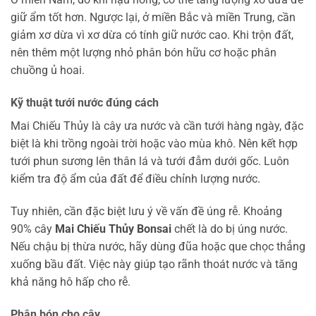
giữ ẩm tốt hơn. Ngược lại, ở miền Bắc và miền Trung, cần
giảm xơ dừa vì xơ dừa có tính giữ nước cao. Khi trộn đất,
nên thêm một lượng nhỏ phân bón hữu cơ hoặc phân
chuồng ủ hoai.
Kỹ thuật tưới nước đúng cách
Mai Chiếu Thủy là cây ưa nước và cần tưới hàng ngày, đặc
biệt là khi trồng ngoài trời hoặc vào mùa khô. Nên kết hợp
tưới phun sương lên thân lá và tưới đẫm dưới gốc. Luôn
kiểm tra độ ẩm của đất để điều chỉnh lượng nước.
Tuy nhiên, cần đặc biệt lưu ý về vấn đề úng rễ. Khoảng
90% cây
Mai Chiếu Thủy Bonsai
chết là do bị úng nước.
Nếu chậu bị thừa nước, hãy dùng đũa hoặc que chọc thẳng
xuống bầu đất. Việc này giúp tạo rãnh thoát nước và tăng
khả năng hô hấp cho rễ.
Phân bón cho cây