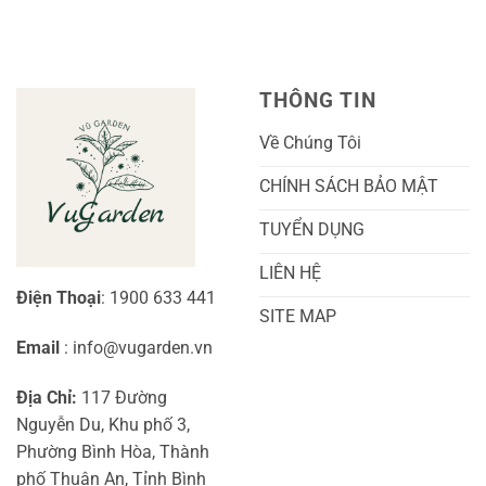
Trái
Ra
Cách
Nhất
Hoa:
Trồng
Kỹ
Cây
Thuật
Khoai
Chăm
Lang
Sóc
Cảnh
Toàn
Thủy
THÔNG TIN
Diện
Sinh
Cho
Chi
Người
Tiết
Về Chúng Tôi
Mới
Và
Bắt
Toàn
Đầu
Diện
CHÍNH SÁCH BẢO MẬT
TUYỂN DỤNG
LIÊN HỆ
Điện Thoại
: 1900 633 441
SITE MAP
Email
: info@vugarden.vn
Địa Chỉ:
117 Đường
Nguyễn Du, Khu phố 3,
Phường Bình Hòa, Thành
phố Thuận An, Tỉnh Bình