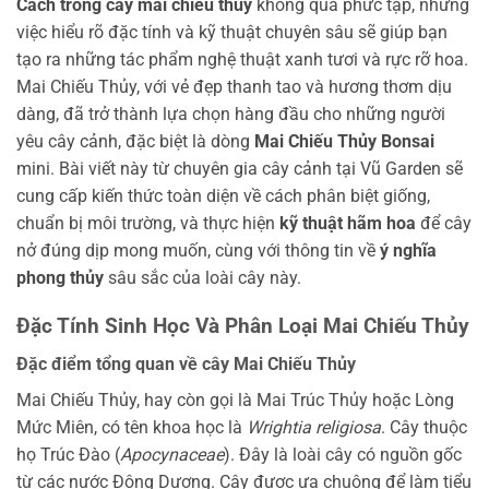
Cách trồng cây mai chiếu thủy
không quá phức tạp, nhưng
việc hiểu rõ đặc tính và kỹ thuật chuyên sâu sẽ giúp bạn
tạo ra những tác phẩm nghệ thuật xanh tươi và rực rỡ hoa.
Mai Chiếu Thủy, với vẻ đẹp thanh tao và hương thơm dịu
dàng, đã trở thành lựa chọn hàng đầu cho những người
yêu cây cảnh, đặc biệt là dòng
Mai Chiếu Thủy Bonsai
mini. Bài viết này từ chuyên gia cây cảnh tại Vũ Garden sẽ
cung cấp kiến thức toàn diện về cách phân biệt giống,
chuẩn bị môi trường, và thực hiện
kỹ thuật hãm hoa
để cây
nở đúng dịp mong muốn, cùng với thông tin về
ý nghĩa
phong thủy
sâu sắc của loài cây này.
Đặc Tính Sinh Học Và Phân Loại Mai Chiếu Thủy
Đặc điểm tổng quan về cây Mai Chiếu Thủy
Mai Chiếu Thủy, hay còn gọi là Mai Trúc Thủy hoặc Lòng
Mức Miên, có tên khoa học là
Wrightia religiosa
. Cây thuộc
họ Trúc Đào (
Apocynaceae
). Đây là loài cây có nguồn gốc
từ các nước Đông Dương. Cây được ưa chuộng để làm tiểu