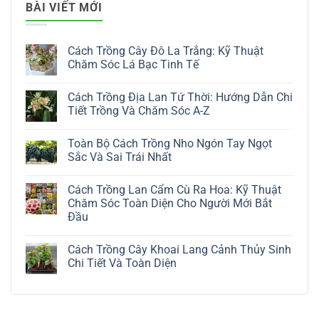
BÀI VIẾT MỚI
Cách Trồng Cây Đô La Trắng: Kỹ Thuật
Chăm Sóc Lá Bạc Tinh Tế
Không
có
Cách Trồng Địa Lan Tứ Thời: Hướng Dẫn Chi
bình
luận
Tiết Trồng Và Chăm Sóc A-Z
ở
Cách
Không
Trồng
có
Toàn Bộ Cách Trồng Nho Ngón Tay Ngọt
Cây
bình
Đô
luận
Sắc Và Sai Trái Nhất
La
ở
Trắng:
Cách
Không
Kỹ
Trồng
có
Cách Trồng Lan Cẩm Cù Ra Hoa: Kỹ Thuật
Thuật
Địa
bình
Chăm
Lan
luận
Chăm Sóc Toàn Diện Cho Người Mới Bắt
Sóc
Tứ
ở
Đầu
Lá
Thời:
Toàn
Bạc
Hướng
Bộ
Không
Tinh
Dẫn
Cách
có
Tế
Chi
Trồng
Cách Trồng Cây Khoai Lang Cảnh Thủy Sinh
bình
Tiết
Nho
luận
Chi Tiết Và Toàn Diện
Trồng
Ngón
ở
Và
Tay
Cách
Không
Chăm
Ngọt
Trồng
có
Sóc
Sắc
Lan
bình
A-
Và
Cẩm
luận
Z
Sai
Cù
ở