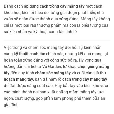
Bằng cách áp dụng
cách trồng cây măng tây
một cách
khoa học, kiên trì theo dõi từng giai đoạn phát triển, nhà
vườn sẽ nhận được thành quả xứng đáng. Măng tây không
chỉ là một loại rau thương phẩm mà còn là biểu tượng của
sự kiên nhẫn và kỹ thuật canh tác tinh tế.
Việc trồng và chăm sóc măng tây đòi hỏi sự kiên nhẫn
cùng
kỹ thuật canh tác
chính xác, nhưng kết quả mang lại
hoàn toàn xứng đáng với công sức bỏ ra. Hy vọng qua
hướng dẫn chi tiết từ Vũ Garden, từ khâu
chọn giống măng
tây
đến quy trình
chăm sóc măng tây
và cuối cùng là
thu
hoạch măng tây
, bạn đã nắm rõ
cách trồng cây măng tây
để đạt được năng suất cao. Hãy bắt tay vào biến khu vườn
của mình thành nơi sản xuất những mầm măng tây tươi
ngon, chất lượng, góp phần làm phong phú thêm bữa ăn
gia đình.