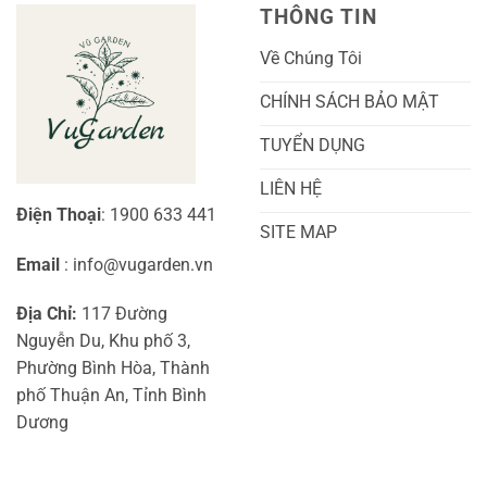
Toàn
Thủy
THÔNG TIN
Diện
Sinh
Cho
Chi
Người
Tiết
Về Chúng Tôi
Mới
Và
Bắt
Toàn
Đầu
Diện
CHÍNH SÁCH BẢO MẬT
TUYỂN DỤNG
LIÊN HỆ
Điện Thoại
: 1900 633 441
SITE MAP
Email
: info@vugarden.vn
Địa Chỉ:
117 Đường
Nguyễn Du, Khu phố 3,
Phường Bình Hòa, Thành
phố Thuận An, Tỉnh Bình
Dương