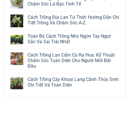
Chăm Sóc Lá Bạc Tinh Tế
Không
có
Cách Trồng Địa Lan Tứ Thời: Hướng Dẫn Chi
bình
luận
Tiết Trồng Và Chăm Sóc A-Z
ở
Cách
Không
Trồng
có
Toàn Bộ Cách Trồng Nho Ngón Tay Ngọt
Cây
bình
Đô
luận
Sắc Và Sai Trái Nhất
La
ở
Trắng:
Cách
Không
Kỹ
Trồng
có
Cách Trồng Lan Cẩm Cù Ra Hoa: Kỹ Thuật
Thuật
Địa
bình
Chăm
Lan
luận
Chăm Sóc Toàn Diện Cho Người Mới Bắt
Sóc
Tứ
ở
Đầu
Lá
Thời:
Toàn
Bạc
Hướng
Bộ
Không
Tinh
Dẫn
Cách
có
Tế
Chi
Trồng
Cách Trồng Cây Khoai Lang Cảnh Thủy Sinh
bình
Tiết
Nho
luận
Chi Tiết Và Toàn Diện
Trồng
Ngón
ở
Và
Tay
Cách
Không
Chăm
Ngọt
Trồng
có
Sóc
Sắc
Lan
bình
A-
Và
Cẩm
luận
Z
Sai
Cù
ở
Trái
Ra
Cách
Nhất
Hoa:
Trồng
Kỹ
Cây
Thuật
Khoai
Chăm
Lang
Sóc
Cảnh