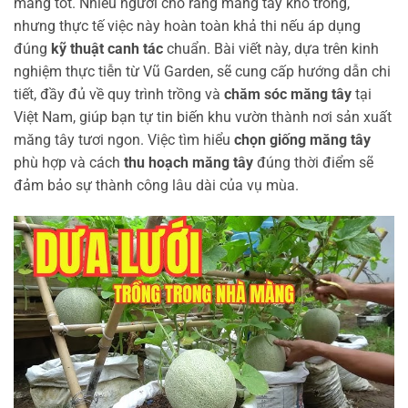
măng tốt. Nhiều người cho rằng măng tây khó trồng,
nhưng thực tế việc này hoàn toàn khả thi nếu áp dụng
đúng
kỹ thuật canh tác
chuẩn. Bài viết này, dựa trên kinh
nghiệm thực tiễn từ Vũ Garden, sẽ cung cấp hướng dẫn chi
tiết, đầy đủ về quy trình trồng và
chăm sóc măng tây
tại
Việt Nam, giúp bạn tự tin biến khu vườn thành nơi sản xuất
măng tây tươi ngon. Việc tìm hiểu
chọn giống măng tây
phù hợp và cách
thu hoạch măng tây
đúng thời điểm sẽ
đảm bảo sự thành công lâu dài của vụ mùa.