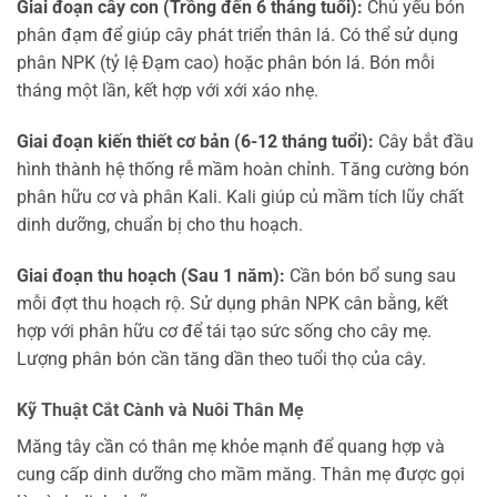
Giai đoạn cây con (Trồng đến 6 tháng tuổi):
Chủ yếu bón
phân đạm để giúp cây phát triển thân lá. Có thể sử dụng
phân NPK (tỷ lệ Đạm cao) hoặc phân bón lá. Bón mỗi
tháng một lần, kết hợp với xới xáo nhẹ.
Giai đoạn kiến thiết cơ bản (6-12 tháng tuổi):
Cây bắt đầu
hình thành hệ thống rễ mầm hoàn chỉnh. Tăng cường bón
phân hữu cơ và phân Kali. Kali giúp củ mầm tích lũy chất
dinh dưỡng, chuẩn bị cho thu hoạch.
Giai đoạn thu hoạch (Sau 1 năm):
Cần bón bổ sung sau
mỗi đợt thu hoạch rộ. Sử dụng phân NPK cân bằng, kết
hợp với phân hữu cơ để tái tạo sức sống cho cây mẹ.
Lượng phân bón cần tăng dần theo tuổi thọ của cây.
Kỹ Thuật Cắt Cành và Nuôi Thân Mẹ
Măng tây cần có thân mẹ khỏe mạnh để quang hợp và
cung cấp dinh dưỡng cho mầm măng. Thân mẹ được gọi