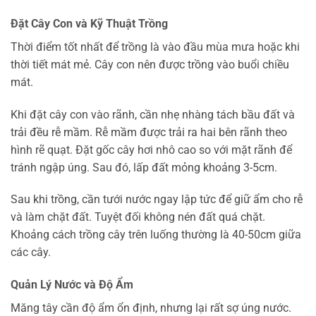
Đặt Cây Con và Kỹ Thuật Trồng
Thời điểm tốt nhất để trồng là vào đầu mùa mưa hoặc khi
thời tiết mát mẻ. Cây con nên được trồng vào buổi chiều
mát.
Khi đặt cây con vào rãnh, cần nhẹ nhàng tách bầu đất và
trải đều rễ mầm. Rễ mầm được trải ra hai bên rãnh theo
hình rẽ quạt. Đặt gốc cây hơi nhô cao so với mặt rãnh để
tránh ngập úng. Sau đó, lấp đất mỏng khoảng 3-5cm.
Sau khi trồng, cần tưới nước ngay lập tức để giữ ẩm cho rễ
và làm chặt đất. Tuyệt đối không nén đất quá chặt.
Khoảng cách trồng cây trên luống thường là 40-50cm giữa
các cây.
Quản Lý Nước và Độ Ẩm
Măng tây cần độ ẩm ổn định, nhưng lại rất sợ úng nước.