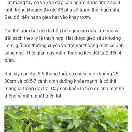
Hạt măng tây có vỏ khá dày, cần ngâm nước ấm 2 sôi 3
lạnh trong khoảng 24 giờ để phá vỡ trạng thái ngủ nghỉ.
Sau đó, tiến hành gieo hạt vào khay ươm.
Giá thể ươm hạt nên là hỗn hợp gồm xơ dừa, tro trấu và
đất sạch theo tỷ lệ thích hợp. Hạt được gieo sâu khoảng
1cm, giữ ẩm thường xuyên và đặt nơi thoáng mát, có ánh
sáng nhẹ. Thời gian nảy mầm thường kéo dài từ 2 đến 4
tuần.
Khi cây con đạt 3-5 tháng tuổi, có chiều cao khoảng 25-
30cm và có 5-7 cành dinh dưỡng khỏe mạnh là có thể
mang ra trồng đại trà. Cây con khỏe là tiền đề cho một hệ
thống rễ mầm phát triển tốt.