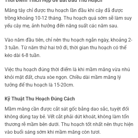
Thời Điểm Thích Hợp để Bắt Đầu Thu Hoạch
Măng tây chỉ được thu hoạch lần đầu khi cây đã được
trồng khoảng 10-12 tháng. Thu hoạch quá sớm sẽ làm suy
yếu cây mẹ, ảnh hưởng đến năng suất các năm sau.
Vào năm đầu tiên, chỉ nên thu hoạch ngắn ngày, khoảng 2-
3 tuần. Từ năm thứ hai trở đi, thời gian thu hoạch có thể
kéo dài 6-8 tuần.
Việc thu hoạch đúng thời điểm là khi mầm măng vừa nhú
khỏi mặt đất, chưa xòe ngọn. Chiều dài mầm măng lý
tưởng để thu hoạch là 15-20cm.
Kỹ Thuật Thu Hoạch Đúng Cách
Mầm măng cần được cắt sát gốc bằng dao sắc, tuyệt đối
không dùng tay bẻ. Vết cắt phải dứt khoát, không làm tổn
thương rễ mầm bên dưới. Thu hoạch tốt nhất nên thực hiện
vào buổi sáng sớm khi mầm măng còn tươi.