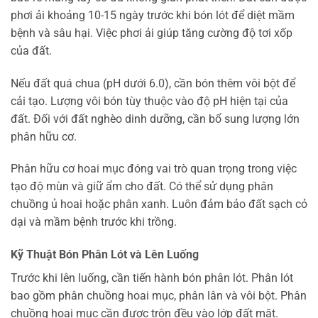
phơi ải khoảng 10-15 ngày trước khi bón lót để diệt mầm
bệnh và sâu hại. Việc phơi ải giúp tăng cường độ tơi xốp
của đất.
Nếu đất quá chua (pH dưới 6.0), cần bón thêm vôi bột để
cải tạo. Lượng vôi bón tùy thuộc vào độ pH hiện tại của
đất. Đối với đất nghèo dinh dưỡng, cần bổ sung lượng lớn
phân hữu cơ.
Phân hữu cơ hoai mục đóng vai trò quan trọng trong việc
tạo độ mùn và giữ ẩm cho đất. Có thể sử dụng phân
chuồng ủ hoai hoặc phân xanh. Luôn đảm bảo đất sạch cỏ
dại và mầm bệnh trước khi trồng.
Kỹ Thuật Bón Phân Lót và Lên Luống
Trước khi lên luống, cần tiến hành bón phân lót. Phân lót
bao gồm phân chuồng hoai mục, phân lân và vôi bột. Phân
chuồng hoai mục cần được trộn đều vào lớp đất mặt.