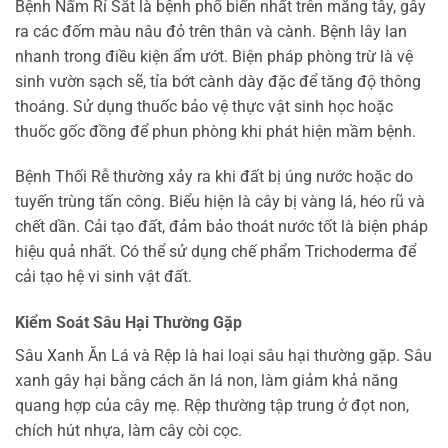
Bệnh Nấm Rỉ Sắt là bệnh phổ biến nhất trên măng tây, gây
ra các đốm màu nâu đỏ trên thân và cành. Bệnh lây lan
nhanh trong điều kiện ẩm ướt. Biện pháp phòng trừ là vệ
sinh vườn sạch sẽ, tỉa bớt cành dày đặc để tăng độ thông
thoáng. Sử dụng thuốc bảo vệ thực vật sinh học hoặc
thuốc gốc đồng để phun phòng khi phát hiện mầm bệnh.
Bệnh Thối Rễ thường xảy ra khi đất bị úng nước hoặc do
tuyến trùng tấn công. Biểu hiện là cây bị vàng lá, héo rũ và
chết dần. Cải tạo đất, đảm bảo thoát nước tốt là biện pháp
hiệu quả nhất. Có thể sử dụng chế phẩm Trichoderma để
cải tạo hệ vi sinh vật đất.
Kiểm Soát Sâu Hại Thường Gặp
Sâu Xanh Ăn Lá và Rệp là hai loại sâu hại thường gặp. Sâu
xanh gây hại bằng cách ăn lá non, làm giảm khả năng
quang hợp của cây mẹ. Rệp thường tập trung ở đọt non,
chích hút nhựa, làm cây còi cọc.