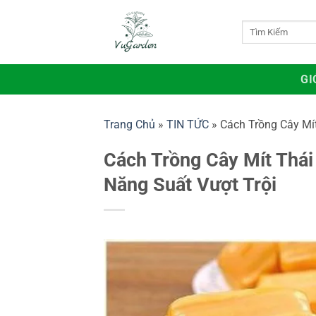
Bỏ
qua
Tìm
kiếm:
nội
dung
GI
Trang Chủ
»
TIN TỨC
»
Cách Trồng Cây Mí
Cách Trồng Cây Mít Thái
Năng Suất Vượt Trội