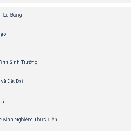
i Lá Bàng
Tạo
ính Sinh Trưởng
 và Đất Đai
uả
eo Kinh Nghiệm Thực Tiễn