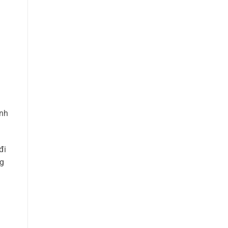
g
ình
đi
ng