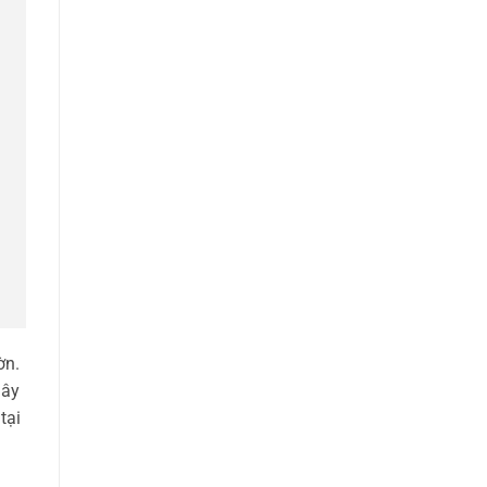
ờn.
Đây
tại