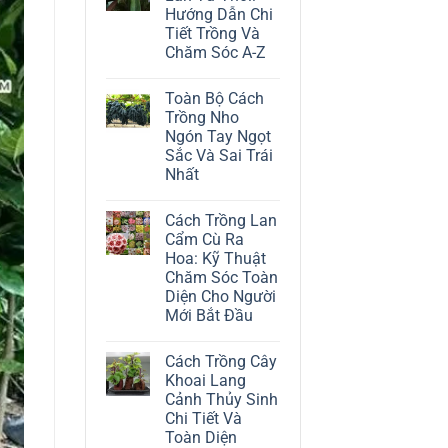
ở
Hướng Dẫn Chi
Cách
Trồng
Tiết Trồng Và
Cây
Chăm Sóc A-Z
Đô
La
Không
Trắng:
có
Kỹ
Toàn Bộ Cách
bình
Thuật
luận
Trồng Nho
Chăm
ở
Sóc
Ngón Tay Ngọt
Cách
Lá
Trồng
Sắc Và Sai Trái
Bạc
Địa
Tinh
Nhất
Lan
Tế
Tứ
Không
Thời:
có
Hướng
Cách Trồng Lan
bình
Dẫn
luận
Cẩm Cù Ra
Chi
ở
Tiết
Hoa: Kỹ Thuật
Toàn
Trồng
Bộ
Chăm Sóc Toàn
Và
Cách
Chăm
Diện Cho Người
Trồng
Sóc
Nho
Mới Bắt Đầu
A-
Ngón
Z
Không
Tay
có
Ngọt
Cách Trồng Cây
bình
Sắc
luận
Và
Khoai Lang
ở
Sai
Cảnh Thủy Sinh
Cách
Trái
Trồng
Nhất
Chi Tiết Và
Lan
Toàn Diện
Cẩm