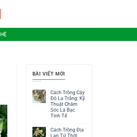
 HỆ
BÀI VIẾT MỚI
Cách Trồng Cây
Đô La Trắng: Kỹ
Thuật Chăm
Sóc Lá Bạc
Tinh Tế
Không
có
Cách Trồng Địa
bình
luận
Lan Tứ Thời: