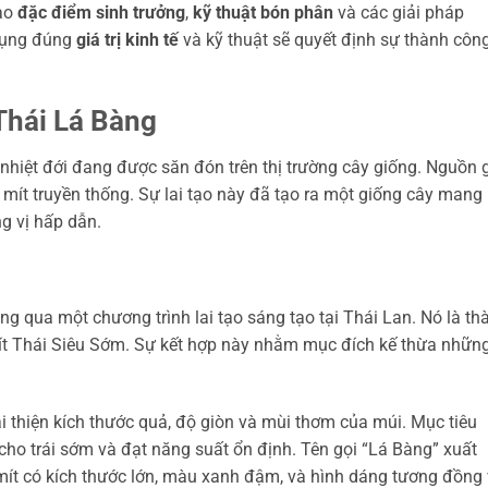
vào
đặc điểm sinh trưởng
,
kỹ thuật bón phân
và các giải pháp
dụng đúng
giá trị kinh tế
và kỹ thuật sẽ quyết định sự thành côn
Thái Lá Bàng
nhiệt đới đang được săn đón trên thị trường cây giống. Nguồn 
 mít truyền thống. Sự lai tạo này đã tạo ra một giống cây mang
g vị hấp dẫn.
ng qua một chương trình lai tạo sáng tạo tại Thái Lan. Nó là th
ít Thái Siêu Sớm. Sự kết hợp này nhằm mục đích kế thừa nhữn
ải thiện kích thước quả, độ giòn và mùi thơm của múi. Mục tiêu
 cho trái sớm và đạt năng suất ổn định. Tên gọi “Lá Bàng” xuất
á mít có kích thước lớn, màu xanh đậm, và hình dáng tương đồng 