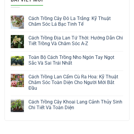
Cách Trồng Cây Đô La Trắng: Kỹ Thuật
Chăm Sóc Lá Bạc Tinh Tế
Không
có
Cách Trồng Địa Lan Tứ Thời: Hướng Dẫn Chi
bình
luận
Tiết Trồng Và Chăm Sóc A-Z
ở
Cách
Không
Trồng
có
Toàn Bộ Cách Trồng Nho Ngón Tay Ngọt
Cây
bình
Đô
luận
Sắc Và Sai Trái Nhất
La
ở
Trắng:
Cách
Không
Kỹ
Trồng
có
Cách Trồng Lan Cẩm Cù Ra Hoa: Kỹ Thuật
Thuật
Địa
bình
Chăm
Lan
luận
Chăm Sóc Toàn Diện Cho Người Mới Bắt
Sóc
Tứ
ở
Đầu
Lá
Thời:
Toàn
Bạc
Hướng
Bộ
Không
Tinh
Dẫn
Cách
có
Tế
Chi
Trồng
Cách Trồng Cây Khoai Lang Cảnh Thủy Sinh
bình
Tiết
Nho
luận
Chi Tiết Và Toàn Diện
Trồng
Ngón
ở
Và
Tay
Cách
Không
Chăm
Ngọt
Trồng
có
Sóc
Sắc
Lan
bình
A-
Và
Cẩm
luận
Z
Sai
Cù
ở
Trái
Ra
Cách