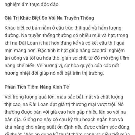
nghiệm ẩm thực độc đáo.
Giá Trị Khác Biệt So Với Na Truyền Thống
Khác biệt cơ bản nằm ở cấu trúc thịt quả và hàm lượng
đường. Na truyền thống thường có nhiều múi và hạt, trong
khi na Đài Loan ít hạt hơn đáng kể và có kết cấu thịt quả
mịn màng hơn. Đặc tính ít hạt giúp nâng cao trải nghiệm
ăn uống và tối ưu hóa thời gian sơ chế, từ đó mở rộng tiềm
năng chế biến. Về hương vị, sự hòa quyện của các nốt
hương nhiệt đới giúp nó nổi bật trên thị trường.
Phân Tích Tiềm Năng Kinh Tế
Với trọng lượng quả lớn, màu sắc bắt mắt và chất lượng
thịt cao, na Đài Loan đạt giá trị thương mại vượt trội. Nó
thường được bán với giá cao hơn gấp nhiều lần so với na
bản địa. Giống na này có chu kỳ thu hoạch ngắn hơn và
khả năng cho năng suất ổn định nếu được chăm sóc đúng
kỹ thuật. Việc áp dụng kỹ thuật thâm canh và điều tiết mùa