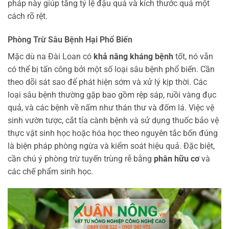
pháp này giúp tăng tỷ lệ đậu quả và kích thước quả một
cách rõ rệt.
Phòng Trừ Sâu Bệnh Hại Phổ Biến
Mặc dù na Đài Loan có
khả năng kháng bệnh
tốt, nó vẫn
có thể bị tấn công bởi một số loại sâu bệnh phổ biến. Cần
theo dõi sát sao để phát hiện sớm và xử lý kịp thời. Các
loại sâu bệnh thường gặp bao gồm rệp sáp, ruồi vàng đục
quả, và các bệnh về nấm như thán thư và đốm lá. Việc vệ
sinh vườn tược, cắt tỉa cành bệnh và sử dụng thuốc bảo vệ
thực vật sinh học hoặc hóa học theo nguyên tắc bốn đúng
là biện pháp phòng ngừa và kiểm soát hiệu quả. Đặc biệt,
cần chú ý phòng trừ tuyến trùng rễ bằng
phân hữu cơ
và
các chế phẩm sinh học.