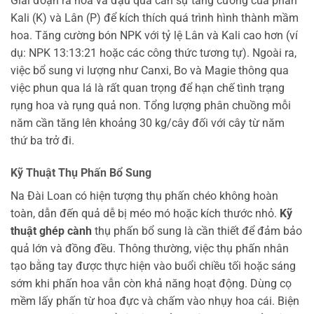
Giai đoạn ra hoa và đậu quả cần sự tăng cường của phân
Kali (K) và Lân (P) để kích thích quá trình hình thành mầm
hoa. Tăng cường bón NPK với tỷ lệ Lân và Kali cao hơn (ví
dụ: NPK 13:13:21 hoặc các công thức tương tự). Ngoài ra,
việc bổ sung vi lượng như Canxi, Bo và Magie thông qua
việc phun qua lá là rất quan trọng để hạn chế tình trạng
rụng hoa và rụng quả non. Tổng lượng phân chuồng mỗi
năm cần tăng lên khoảng 30 kg/cây đối với cây từ năm
thứ ba trở đi.
Kỹ Thuật Thụ Phấn Bổ Sung
Na Đài Loan có hiện tượng thụ phấn chéo không hoàn
toàn, dẫn đến quả dễ bị méo mó hoặc kích thước nhỏ.
Kỹ
thuật ghép cành
thụ phấn bổ sung là cần thiết để đảm bảo
quả lớn và đồng đều. Thông thường, việc thụ phấn nhân
tạo bằng tay được thực hiện vào buổi chiều tối hoặc sáng
sớm khi phấn hoa vẫn còn khả năng hoạt động. Dùng cọ
mềm lấy phấn từ hoa đực và chấm vào nhụy hoa cái. Biện