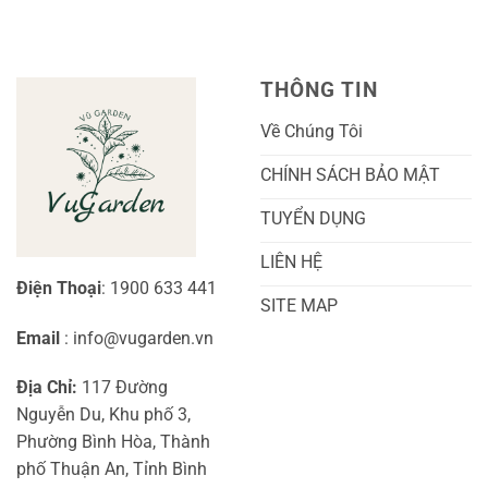
Nhất
Hoa:
Trồng
Kỹ
Cây
Thuật
Khoai
Chăm
Lang
Sóc
Cảnh
Toàn
Thủy
THÔNG TIN
Diện
Sinh
Cho
Chi
Người
Tiết
Về Chúng Tôi
Mới
Và
Bắt
Toàn
Đầu
Diện
CHÍNH SÁCH BẢO MẬT
TUYỂN DỤNG
LIÊN HỆ
Điện Thoại
: 1900 633 441
SITE MAP
Email
: info@vugarden.vn
Địa Chỉ:
117 Đường
Nguyễn Du, Khu phố 3,
Phường Bình Hòa, Thành
phố Thuận An, Tỉnh Bình