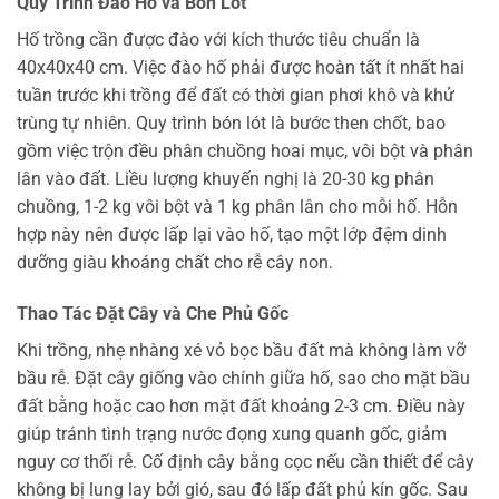
Quy Trình Đào Hố và Bón Lót
Hố trồng cần được đào với kích thước tiêu chuẩn là
40x40x40 cm. Việc đào hố phải được hoàn tất ít nhất hai
tuần trước khi trồng để đất có thời gian phơi khô và khử
trùng tự nhiên. Quy trình bón lót là bước then chốt, bao
gồm việc trộn đều phân chuồng hoai mục, vôi bột và phân
lân vào đất. Liều lượng khuyến nghị là 20-30 kg phân
chuồng, 1-2 kg vôi bột và 1 kg phân lân cho mỗi hố. Hỗn
hợp này nên được lấp lại vào hố, tạo một lớp đệm dinh
dưỡng giàu khoáng chất cho rễ cây non.
Thao Tác Đặt Cây và Che Phủ Gốc
Khi trồng, nhẹ nhàng xé vỏ bọc bầu đất mà không làm vỡ
bầu rễ. Đặt cây giống vào chính giữa hố, sao cho mặt bầu
đất bằng hoặc cao hơn mặt đất khoảng 2-3 cm. Điều này
giúp tránh tình trạng nước đọng xung quanh gốc, giảm
nguy cơ thối rễ. Cố định cây bằng cọc nếu cần thiết để cây
không bị lung lay bởi gió, sau đó lấp đất phủ kín gốc. Sau