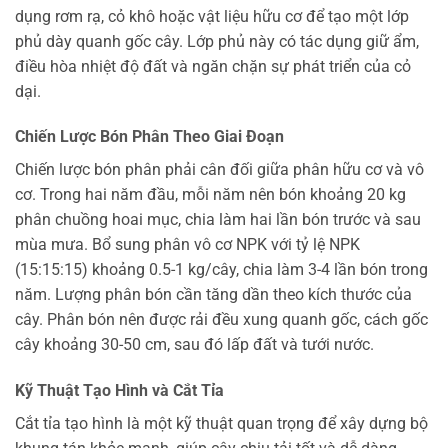
dụng rơm rạ, cỏ khô hoặc vật liệu hữu cơ để tạo một lớp
phủ dày quanh gốc cây. Lớp phủ này có tác dụng giữ ẩm,
điều hòa nhiệt độ đất và ngăn chặn sự phát triển của cỏ
dại.
Chiến Lược Bón Phân Theo Giai Đoạn
Chiến lược bón phân phải cân đối giữa phân hữu cơ và vô
cơ. Trong hai năm đầu, mỗi năm nên bón khoảng 20 kg
phân chuồng hoai mục, chia làm hai lần bón trước và sau
mùa mưa. Bổ sung phân vô cơ NPK với tỷ lệ NPK
(15:15:15) khoảng 0.5-1 kg/cây, chia làm 3-4 lần bón trong
năm. Lượng phân bón cần tăng dần theo kích thước của
cây. Phân bón nên được rải đều xung quanh gốc, cách gốc
cây khoảng 30-50 cm, sau đó lấp đất và tưới nước.
Kỹ Thuật Tạo Hình và Cắt Tỉa
Cắt tỉa tạo hình là một kỹ thuật quan trọng để xây dựng bộ