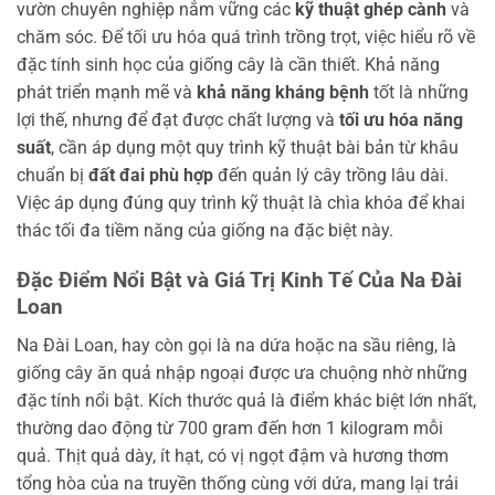
vườn chuyên nghiệp nắm vững các
kỹ thuật ghép cành
và
chăm sóc. Để tối ưu hóa quá trình trồng trọt, việc hiểu rõ về
đặc tính sinh học của giống cây là cần thiết. Khả năng
phát triển mạnh mẽ và
khả năng kháng bệnh
tốt là những
lợi thế, nhưng để đạt được chất lượng và
tối ưu hóa năng
suất
, cần áp dụng một quy trình kỹ thuật bài bản từ khâu
chuẩn bị
đất đai phù hợp
đến quản lý cây trồng lâu dài.
Việc áp dụng đúng quy trình kỹ thuật là chìa khóa để khai
thác tối đa tiềm năng của giống na đặc biệt này.
Đặc Điểm Nổi Bật và Giá Trị Kinh Tế Của Na Đài
Loan
Na Đài Loan, hay còn gọi là na dứa hoặc na sầu riêng, là
giống cây ăn quả nhập ngoại được ưa chuộng nhờ những
đặc tính nổi bật. Kích thước quả là điểm khác biệt lớn nhất,
thường dao động từ 700 gram đến hơn 1 kilogram mỗi
quả. Thịt quả dày, ít hạt, có vị ngọt đậm và hương thơm
tổng hòa của na truyền thống cùng với dứa, mang lại trải