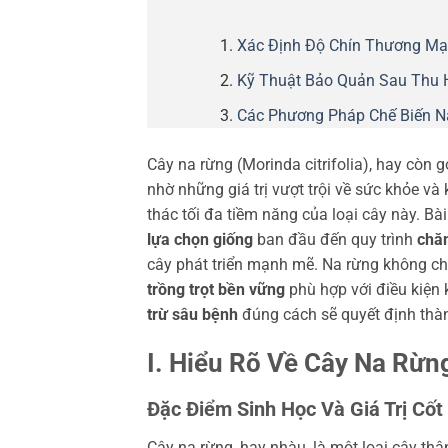
Xác Định Độ Chín Thương Mạ
Kỹ Thuật Bảo Quản Sau Thu 
Các Phương Pháp Chế Biến Nâ
Cây na rừng (Morinda citrifolia), hay còn
nhờ những giá trị vượt trội về sức khỏe và
thác tối đa tiềm năng của loại cây này. Bà
lựa chọn giống
ban đầu đến quy trình
chă
cây phát triển mạnh mẽ. Na rừng không chỉ
trồng trọt bền vững
phù hợp với điều kiện 
trừ sâu bệnh
đúng cách sẽ quyết định thà
I. Hiểu Rõ Về Cây Na Rừng
Đặc Điểm Sinh Học Và Giá Trị Cốt 
Cây na rừng, hay nhàu, là một loại cây t