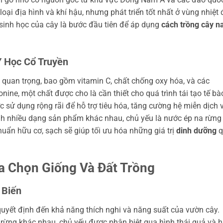
oại địa hình và khí hậu, nhưng phát triển tốt nhất ở vùng nhiệt 
sinh học của cây là bước đầu tiên để áp dụng
cách trồng cây n
Y Học Cổ Truyền
 quan trọng, bao gồm vitamin C, chất chống oxy hóa, và các
onine, một chất được cho là cần thiết cho quá trình tái tạo tế bà
c sử dụng rộng rãi để hỗ trợ tiêu hóa, tăng cường hệ miễn dịch 
nh nhiều dạng sản phẩm khác nhau, chủ yếu là nước ép na rừng
chuẩn hữu cơ, sạch sẽ giúp tối ưu hóa những giá trị
dinh dưỡng
q
ựa Chọn Giống Và Đất Trồng
 Biến
quyết định đến khả năng thích nghi và năng suất của vườn cây.
a rừng khác nhau, chủ yếu được phân biệt qua hình thái quả và