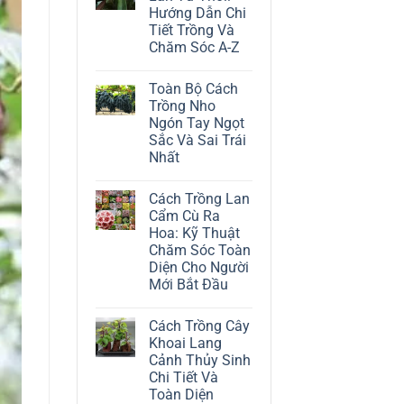
ở
Hướng Dẫn Chi
Cách
Trồng
Tiết Trồng Và
Cây
Chăm Sóc A-Z
Đô
La
Không
Trắng:
có
Kỹ
Toàn Bộ Cách
bình
Thuật
luận
Trồng Nho
Chăm
ở
Sóc
Ngón Tay Ngọt
Cách
Lá
Trồng
Sắc Và Sai Trái
Bạc
Địa
Tinh
Nhất
Lan
Tế
Tứ
Không
Thời:
có
Hướng
Cách Trồng Lan
bình
Dẫn
luận
Cẩm Cù Ra
Chi
ở
Tiết
Hoa: Kỹ Thuật
Toàn
Trồng
Bộ
Chăm Sóc Toàn
Và
Cách
Chăm
Diện Cho Người
Trồng
Sóc
Nho
Mới Bắt Đầu
A-
Ngón
Z
Không
Tay
có
Ngọt
Cách Trồng Cây
bình
Sắc
luận
Và
Khoai Lang
ở
Sai
Cảnh Thủy Sinh
Cách
Trái
Trồng
Nhất
Chi Tiết Và
Lan
Toàn Diện
Cẩm