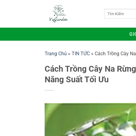
Bỏ
qua
Tìm
kiếm:
nội
dung
GI
Trang Chủ
»
TIN TỨC
»
Cách Trồng Cây Na
Cách Trồng Cây Na Rừng:
Năng Suất Tối Ưu