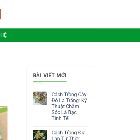
 HỆ
BÀI VIẾT MỚI
Cách Trồng Cây
Đô La Trắng: Kỹ
Thuật Chăm
Sóc Lá Bạc
Tinh Tế
Không
có
Cách Trồng Địa
bình
luận
Lan Tứ Thời: