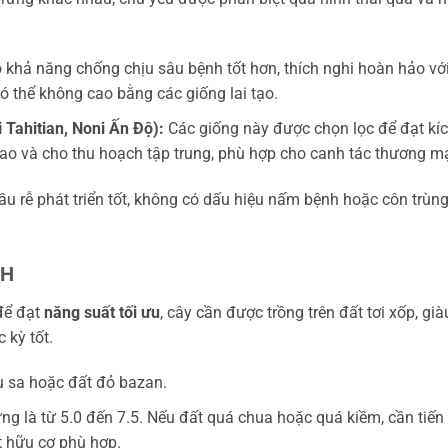
khả năng chống chịu sâu bệnh tốt hơn, thích nghi hoàn hảo vớ
 thể không cao bằng các giống lai tạo.
 Tahitian, Noni Ấn Độ):
Các giống này được chọn lọc để đạt kí
ao và cho thu hoạch tập trung, phù hợp cho canh tác thương mạ
ầu rễ phát triển tốt, không có dấu hiệu nấm bệnh hoặc côn trùn
pH
để đạt
năng suất tối ưu
, cây cần được trồng trên đất tơi xốp, già
 kỳ tốt.
ù sa hoặc đất đỏ bazan.
ng là từ 5.0 đến 7.5. Nếu đất quá chua hoặc quá kiềm, cần tiến
t hữu cơ phù hợp.