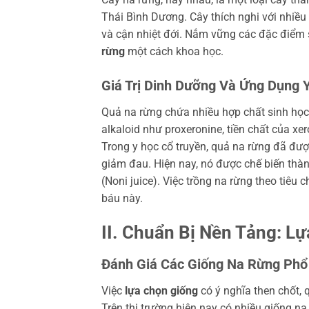
Thái Bình Dương. Cây thích nghi với nhiều l
và cận nhiệt đới. Nắm vững các đặc điểm 
rừng
một cách khoa học.
Giá Trị Dinh Dưỡng Và Ứng Dụng 
Quả na rừng chứa nhiều hợp chất sinh học
alkaloid như proxeronine, tiền chất của xer
Trong y học cổ truyền, quả na rừng đã đượ
giảm đau. Hiện nay, nó được chế biến thà
(Noni juice). Việc trồng na rừng theo tiêu 
báu này.
II. Chuẩn Bị Nền Tảng: L
Đánh Giá Các Giống Na Rừng Phổ
Việc
lựa chọn giống
có ý nghĩa then chốt, 
Trên thị trường hiện nay có nhiều giống n