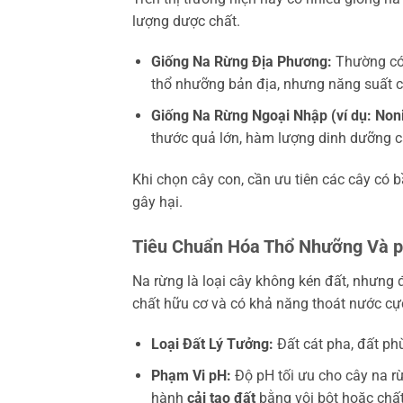
lượng dược chất.
Giống Na Rừng Địa Phương:
Thường có 
thổ nhưỡng bản địa, nhưng năng suất có
Giống Na Rừng Ngoại Nhập (ví dụ: Noni
thước quả lớn, hàm lượng dinh dưỡng c
Khi chọn cây con, cần ưu tiên các cây có b
gây hại.
Tiêu Chuẩn Hóa Thổ Nhưỡng Và 
Na rừng là loại cây không kén đất, nhưng 
chất hữu cơ và có khả năng thoát nước cực
Loại Đất Lý Tưởng:
Đất cát pha, đất ph
Phạm Vi pH:
Độ pH tối ưu cho cây na rừ
hành
cải tạo đất
bằng vôi bột hoặc chấ