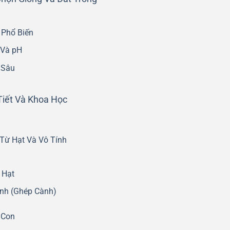
 Phổ Biến
 Và pH
 Sâu
 Tiết Và Khoa Học
Từ Hạt Và Vô Tính
 Hạt
ính (Ghép Cành)
 Con