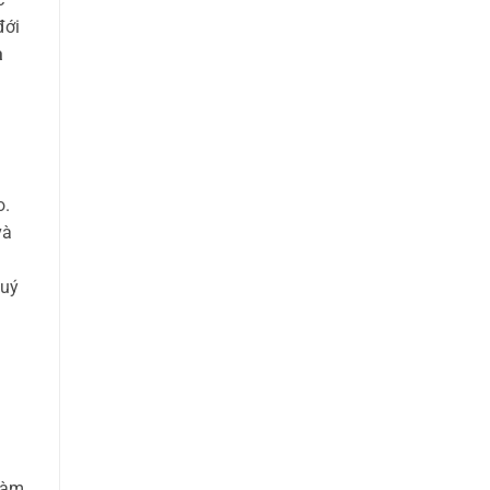
đới
a
o.
và
uý
 hàm