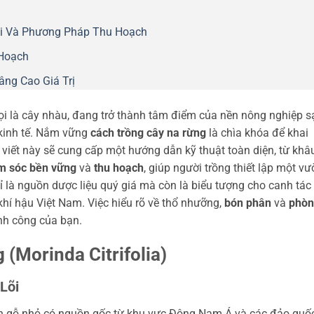
i Và Phương Pháp Thu Hoạch
Hoạch
ng Cao Giá Trị
 gọi là cây nhàu, đang trở thành tâm điểm của nền nông nghiệp 
 kinh tế. Nắm vững
cách trồng cây na rừng
là chìa khóa để khai
i viết này sẽ cung cấp một hướng dẫn kỹ thuật toàn diện, từ khâ
m sóc bền vững
và
thu hoạch
, giúp người trồng thiết lập một v
 là nguồn dược liệu quý giá mà còn là biểu tượng cho canh tác
khí hậu Việt Nam. Việc hiểu rõ về thổ nhưỡng,
bón phân
và
phòn
nh công của bạn.
 (Morinda Citrifolia)
Lõi
hân gỗ nhỏ có nguồn gốc từ khu vực Đông Nam Á và các đảo quố