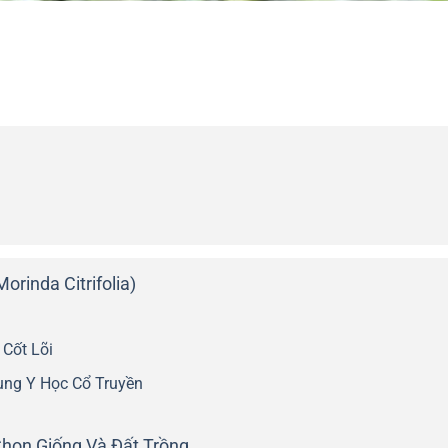
orinda Citrifolia)
 Cốt Lõi
ụng Y Học Cổ Truyền
Chọn Giống Và Đất Trồng