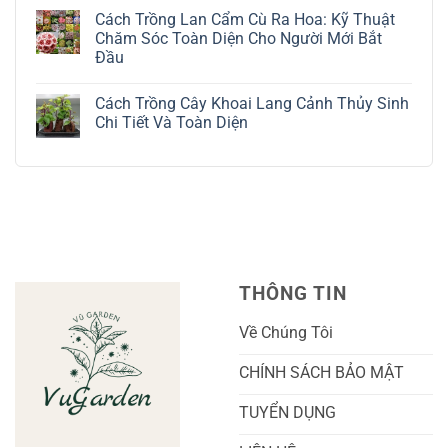
Kỹ
Trồng
có
Cách Trồng Lan Cẩm Cù Ra Hoa: Kỹ Thuật
Thuật
Địa
bình
Chăm
Lan
luận
Chăm Sóc Toàn Diện Cho Người Mới Bắt
Sóc
Tứ
ở
Đầu
Lá
Thời:
Toàn
Bạc
Hướng
Bộ
Không
Tinh
Dẫn
Cách
có
Tế
Chi
Trồng
Cách Trồng Cây Khoai Lang Cảnh Thủy Sinh
bình
Tiết
Nho
luận
Chi Tiết Và Toàn Diện
Trồng
Ngón
ở
Và
Tay
Cách
Không
Chăm
Ngọt
Trồng
có
Sóc
Sắc
Lan
bình
A-
Và
Cẩm
luận
Z
Sai
Cù
ở
Trái
Ra
Cách
Nhất
Hoa:
Trồng
Kỹ
Cây
Thuật
Khoai
Chăm
Lang
Sóc
Cảnh
Toàn
Thủy
THÔNG TIN
Diện
Sinh
Cho
Chi
Người
Tiết
Về Chúng Tôi
Mới
Và
Bắt
Toàn
Đầu
Diện
CHÍNH SÁCH BẢO MẬT
TUYỂN DỤNG