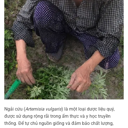
Ngải cứu (
Artemisia vulgaris
) là một loại dược liệu quý,
được sử dụng rộng rãi trong ẩm thực và y học truyền
thống. Để tự chủ nguồn giống và đảm bảo chất lượng,