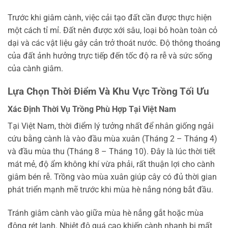
Trước khi giâm cành, việc cải tạo đất cần được thực hiện
một cách tỉ mỉ. Đất nên được xới sâu, loại bỏ hoàn toàn cỏ
dại và các vật liệu gây cản trở thoát nước. Độ thông thoáng
của đất ảnh hưởng trực tiếp đến tốc độ ra rễ và sức sống
của cành giâm.
Lựa Chọn Thời Điểm Và Khu Vực Trồng Tối Ưu
Xác Định Thời Vụ Trồng Phù Hợp Tại Việt Nam
Tại Việt Nam, thời điểm lý tưởng nhất để nhân giống ngải
cứu bằng cành là vào đầu mùa xuân (Tháng 2 – Tháng 4)
và đầu mùa thu (Tháng 8 – Tháng 10). Đây là lúc thời tiết
mát mẻ, độ ẩm không khí vừa phải, rất thuận lợi cho cành
giâm bén rễ. Trồng vào mùa xuân giúp cây có đủ thời gian
phát triển mạnh mẽ trước khi mùa hè nắng nóng bắt đầu.
Tránh giâm cành vào giữa mùa hè nắng gắt hoặc mùa
đông rét lạnh. Nhiệt độ quá cao khiến cành nhanh bị mất