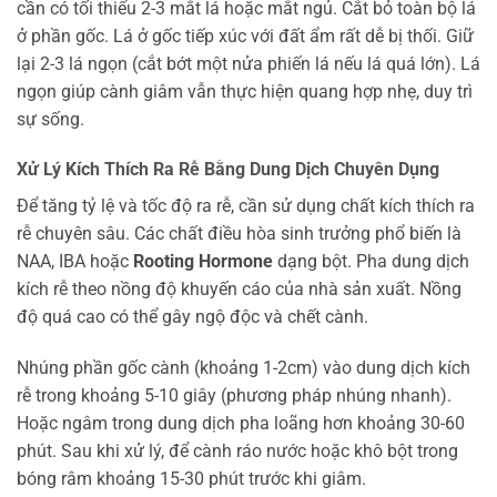
cần có tối thiểu 2-3 mắt lá hoặc mắt ngủ. Cắt bỏ toàn bộ lá
ở phần gốc. Lá ở gốc tiếp xúc với đất ẩm rất dễ bị thối. Giữ
lại 2-3 lá ngọn (cắt bớt một nửa phiến lá nếu lá quá lớn). Lá
ngọn giúp cành giâm vẫn thực hiện quang hợp nhẹ, duy trì
sự sống.
Xử Lý Kích Thích Ra Rễ Bằng Dung Dịch Chuyên Dụng
Để tăng tỷ lệ và tốc độ ra rễ, cần sử dụng chất kích thích ra
rễ chuyên sâu. Các chất điều hòa sinh trưởng phổ biến là
NAA, IBA hoặc
Rooting Hormone
dạng bột. Pha dung dịch
kích rễ theo nồng độ khuyến cáo của nhà sản xuất. Nồng
độ quá cao có thể gây ngộ độc và chết cành.
Nhúng phần gốc cành (khoảng 1-2cm) vào dung dịch kích
rễ trong khoảng 5-10 giây (phương pháp nhúng nhanh).
Hoặc ngâm trong dung dịch pha loãng hơn khoảng 30-60
phút. Sau khi xử lý, để cành ráo nước hoặc khô bột trong
bóng râm khoảng 15-30 phút trước khi giâm.