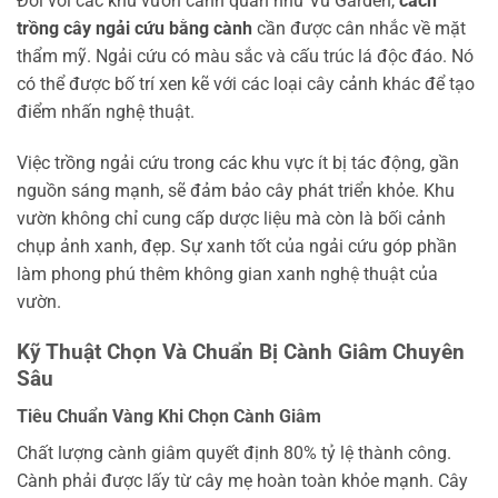
Đối với các khu vườn cảnh quan như Vu Garden,
cách
trồng cây ngải cứu bằng cành
cần được cân nhắc về mặt
thẩm mỹ. Ngải cứu có màu sắc và cấu trúc lá độc đáo. Nó
có thể được bố trí xen kẽ với các loại cây cảnh khác để tạo
điểm nhấn nghệ thuật.
Việc trồng ngải cứu trong các khu vực ít bị tác động, gần
nguồn sáng mạnh, sẽ đảm bảo cây phát triển khỏe. Khu
vườn không chỉ cung cấp dược liệu mà còn là bối cảnh
chụp ảnh xanh, đẹp. Sự xanh tốt của ngải cứu góp phần
làm phong phú thêm không gian xanh nghệ thuật của
vườn.
Kỹ Thuật Chọn Và Chuẩn Bị Cành Giâm Chuyên
Sâu
Tiêu Chuẩn Vàng Khi Chọn Cành Giâm
Chất lượng cành giâm quyết định 80% tỷ lệ thành công.
Cành phải được lấy từ cây mẹ hoàn toàn khỏe mạnh. Cây