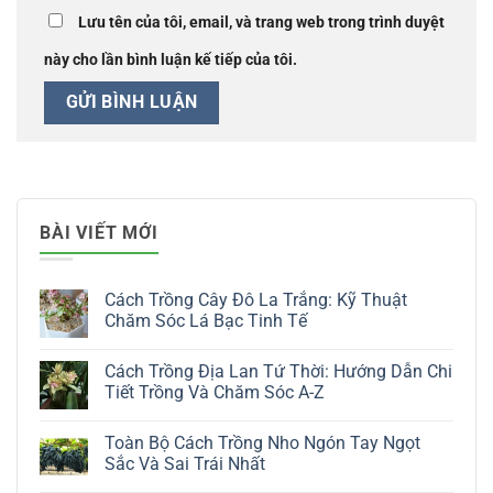
Lưu tên của tôi, email, và trang web trong trình duyệt
này cho lần bình luận kế tiếp của tôi.
BÀI VIẾT MỚI
Cách Trồng Cây Đô La Trắng: Kỹ Thuật
Chăm Sóc Lá Bạc Tinh Tế
Không
có
Cách Trồng Địa Lan Tứ Thời: Hướng Dẫn Chi
bình
luận
Tiết Trồng Và Chăm Sóc A-Z
ở
Cách
Không
Trồng
có
Toàn Bộ Cách Trồng Nho Ngón Tay Ngọt
Cây
bình
Đô
luận
Sắc Và Sai Trái Nhất
La
ở
Trắng:
Cách
Không