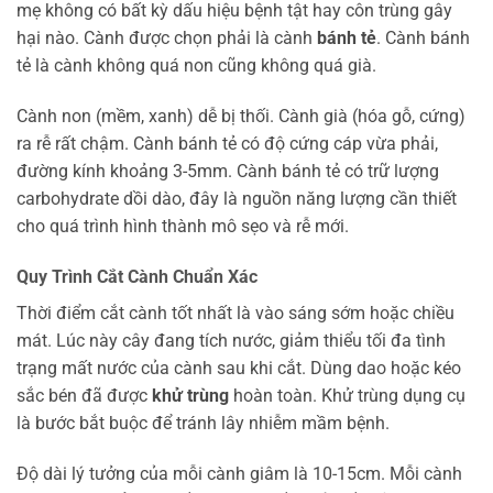
mẹ không có bất kỳ dấu hiệu bệnh tật hay côn trùng gây
hại nào. Cành được chọn phải là cành
bánh tẻ
. Cành bánh
tẻ là cành không quá non cũng không quá già.
Cành non (mềm, xanh) dễ bị thối. Cành già (hóa gỗ, cứng)
ra rễ rất chậm. Cành bánh tẻ có độ cứng cáp vừa phải,
đường kính khoảng 3-5mm. Cành bánh tẻ có trữ lượng
carbohydrate dồi dào, đây là nguồn năng lượng cần thiết
cho quá trình hình thành mô sẹo và rễ mới.
Quy Trình Cắt Cành Chuẩn Xác
Thời điểm cắt cành tốt nhất là vào sáng sớm hoặc chiều
mát. Lúc này cây đang tích nước, giảm thiểu tối đa tình
trạng mất nước của cành sau khi cắt. Dùng dao hoặc kéo
sắc bén đã được
khử trùng
hoàn toàn. Khử trùng dụng cụ
là bước bắt buộc để tránh lây nhiễm mầm bệnh.
Độ dài lý tưởng của mỗi cành giâm là 10-15cm. Mỗi cành